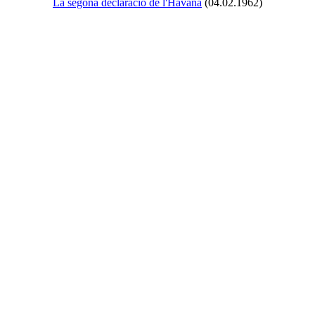
La segona declaració de l'Havana
(04.02.1962)