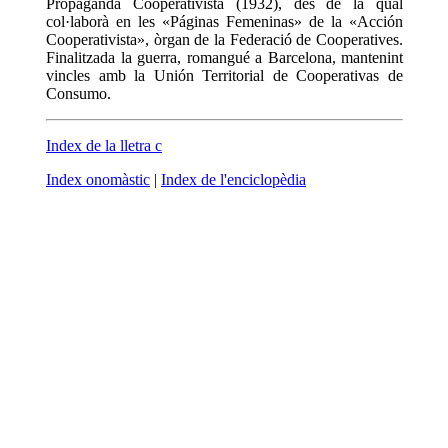
Propaganda Cooperativista (1932), des de la qual
col·laborà en les «Páginas Femeninas» de la «Acción
Cooperativista», òrgan de la Federació de Cooperatives.
Finalitzada la guerra, romangué a Barcelona, mantenint
vincles amb la Unión Territorial de Cooperativas de
Consumo.
Index de la lletra c
Index onomàstic
|
Index de l'enciclopèdia