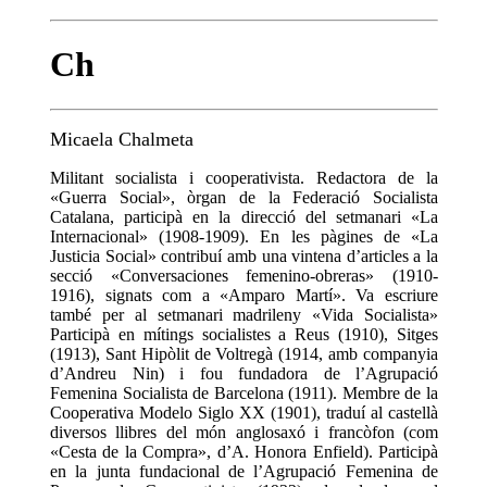
Ch
Micaela Chalmeta
Militant socialista i cooperativista. Redactora de la
«Guerra Social», òrgan de la Federació Socialista
Catalana, participà en la direcció del setmanari «La
Internacional» (1908-1909). En les pàgines de «La
Justicia Social» contribuí amb una vintena d’articles a la
secció «Conversaciones femenino-obreras» (1910-
1916), signats com a «Amparo Martí». Va escriure
també per al setmanari madrileny «Vida Socialista»
Participà en mítings socialistes a Reus (1910), Sitges
(1913), Sant Hipòlit de Voltregà (1914, amb companyia
d’Andreu Nin) i fou fundadora de l’Agrupació
Femenina Socialista de Barcelona (1911). Membre de la
Cooperativa Modelo Siglo XX (1901), traduí al castellà
diversos llibres del món anglosaxó i francòfon (com
«Cesta de la Compra», d’A. Honora Enfield). Participà
en la junta fundacional de l’Agrupació Femenina de