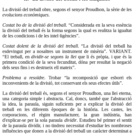
La divisió del treball obre, segons el senyor Proudhon, la sèrie de les
evolucions econòmiques
.
Costat bo de la divisió del treball
. “Considerada en la seva essència
la divisió del treball és la forma segons la qual es realitza la igualtat
de les condicions i de les intel·ligències”.
Costat dolent de la divisió del treball
. “La divisió del treball ha
esdevingut per a nosaltres un instrument de misèria”. VARIANT.
“El treball, en
dividir-se segons la llei
que li és pròpia, i que és la
primera condició de la seva fecunditat, dóna per resultat la negació
dels seus fins i es destrueix ell mateix”.
Problema a resoldre
. Trobar “la recomposició que esborri els
inconvenients de la divisió, tot conservant els seus efectes útils”.
La divisió del treball és, segons el senyor Proudhon, una llei eterna,
una categoria simple i abstracta. Cal, doncs, també que l'abstracció
la idea, la paraula, siguin suficients per a explicar la divisió del
treball en les diferents èpoques de la història. Les castes, les
corporacions, el règim manufacturer, la gran indústria, han
d'explicar-se per la sola paraula
dividir
. Estudieu bé primer el sentit
de la paraula dividir, i no tindreu necessitat d'estudiar les nombroses
influències que donen a la divisió del treball un caràcter determinat a