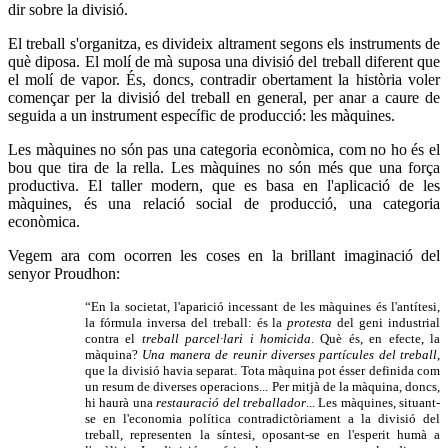
dir sobre la divisió.
El treball s'organitza, es divideix altrament segons els instruments de
què diposa. El molí de mà suposa una divisió del treball diferent que
el molí de vapor. És, doncs, contradir obertament la història voler
començar per la divisió del treball en general, per anar a caure de
seguida a un instrument específic de producció: les màquines.
Les màquines no són pas una categoria econòmica, com no ho és el
bou que tira de la rella. Les màquines no són més que una força
productiva. El taller modern, que es basa en l'aplicació de les
màquines, és una relació social de producció, una categoria
econòmica.
Vegem ara com ocorren les coses en la brillant imaginació del
senyor Proudhon:
“En la societat, l'aparició incessant de les màquines és l'antítesi,
la fórmula inversa del treball: és la
protesta
del geni industrial
contra el
treball parcel·lari i homicida
. Què és, en efecte, la
màquina?
Una manera de reunir diverses partícules del treball
,
que la divisió havia separat. Tota màquina pot ésser definida com
un resum de diverses operacions... Per mitjà de la màquina, doncs,
hi haurà una
restauració del treballador
... Les màquines, situant-
se en l'economia política contradictòriament a la divisió del
treball, representen la síntesi, oposant-se en l'esperit humà a