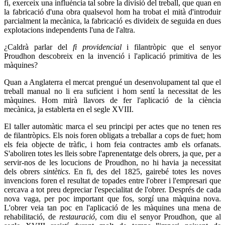
fi, exerceix una influència tal sobre la divisió del treball, que quan en
la fabricació d'una obra qualsevol hom ha trobat el mità d'introduir
parcialment la mecànica, la fabricació es divideix de seguida en dues
explotacions independents l'una de l'altra.
¿Caldrà parlar del
fi providencial
i filantròpic que el senyor
Proudhon descobreix en la invenció i l'aplicació primitiva de les
màquines?
Quan a Anglaterra el mercat prengué un desenvolupament tal que el
treball manual no li era suficient i hom sentí la necessitat de les
màquines. Hom mirà llavors de fer l'aplicació de la ciència
mecànica, ja establerta en el segle XVIII.
El taller automàtic marca el seu principi per actes que no tenen res
de filantròpics. Els nois foren obligats a treballar a cops de fuet; hom
els feia objecte de tràfic, i hom feia contractes amb els orfanats.
S'aboliren totes les lleis sobre l'aprenentatge dels obrers, ja que, per a
servir-nos de les locucions de Proudhon, no hi havia ja necessitat
dels obrers
sintètics
. En fi, des del 1825, gairebé totes les noves
invencions foren el resultat de topades entre l'obrer i l'empresari que
cercava a tot preu depreciar l'especialitat de l'obrer. Després de cada
nova vaga, per poc important que fos, sorgí una màquina nova.
L'obrer veia tan poc en l'aplicació de les màquines una mena de
rehabilitació, de
restauració
, com diu el senyor Proudhon, que al