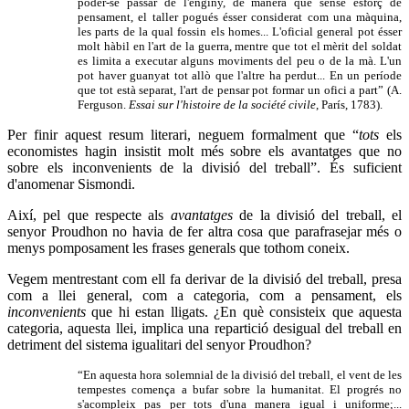
poder-se passar de l'enginy, de manera que sense esforç de
pensament, el taller pogués ésser considerat com una màquina,
les parts de la qual fossin els homes... L'oficial general pot ésser
molt hàbil en l'art de la guerra, mentre que tot el mèrit del soldat
es limita a executar alguns moviments del peu o de la mà. L'un
pot haver guanyat tot allò que l'altre ha perdut... En un període
que tot està separat, l'art de pensar pot formar un ofici a part” (A.
Ferguson.
Essai sur l'histoire de la société civile
, París, 1783).
Per finir aquest resum literari, neguem formalment que “
tots
els
economistes hagin insistit molt més sobre els avantatges que no
sobre els inconvenients de la divisió del treball”. És suficient
d'anomenar Sismondi.
Així, pel que respecte als
avantatges
de la divisió del treball, el
senyor Proudhon no havia de fer altra cosa que parafrasejar més o
menys pomposament les frases generals que tothom coneix.
Vegem mentrestant com ell fa derivar de la divisió del treball, presa
com a llei general, com a categoria, com a pensament, els
inconvenients
que hi estan lligats. ¿En què consisteix que aquesta
categoria, aquesta llei, implica una repartició desigual del treball en
detriment del sistema igualitari del senyor Proudhon?
“En aquesta hora solemnial de la divisió del treball, el vent de les
tempestes comença a bufar sobre la humanitat. El progrés no
s'acompleix pas per tots d'una manera igual i uniforme;...