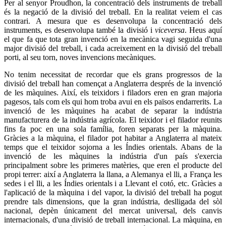
Per al senyor Proudhon, la concentració dels instruments de treball
és la negació de la divisió del treball. En la realitat veiem el cas
contrari. A mesura que es desenvolupa la concentració dels
instruments, es desenvolupa també la divisió i
viceversa
. Heus aquí
el que fa que tota gran invenció en la mecànica vagi seguida d'una
major divisió del treball, i cada acreixement en la divisió del treball
porti, al seu torn, noves invencions mecàniques.
No tenim necessitat de recordar que els grans progressos de la
divisió del treball han començat a Anglaterra després de la invenció
de les màquines. Així, els teixidors i filadors eren en gran majoria
pagesos, tals com els qui hom troba avui en els països endarrerits. La
invenció de les màquines ha acabat de separar la indústria
manufacturera de la indústria agrícola. El teixidor i el filador reunits
fins fa poc en una sola família, foren separats per la màquina.
Gràcies a la màquina, el filador pot habitar a Anglaterra al mateix
temps que el teixidor sojorna a les Índies orientals. Abans de la
invenció de les màquines la indústria d'un país s'exercia
principalment sobre les primeres matèries, que eren el producte del
propi terrer: així a Anglaterra la llana, a Alemanya el lli, a França les
sedes i el lli, a les Índies orientals i a Llevant el cotó, etc. Gràcies a
l'aplicació de la màquina i del vapor, la divisió del treball ha pogut
prendre tals dimensions, que la gran indústria, deslligada del sòl
nacional, depèn únicament del mercat universal, dels canvis
internacionals, d'una divisió de treball internacional. La màquina, en