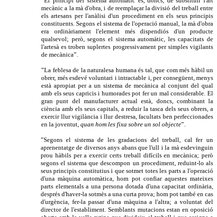
”El principi del sistema automàtic és, doncs, de substituir l'art
mecànic a la mà d'obra, i de reemplaçar la divisió del treball entre
els artesans per l'anàlisi d'un procediment en els seus principis
constituents. Segons el sistema de l'operació manual, la mà d'obra
era ordinàriament l'element més dispendiós d'un producte
qualsevol; però, segons el sistema automàtic, les capacitats de
l'artesà es troben suplertes progressivament per simples vigilants
de mecànica”.
”La feblesa de la naturalesa humana és tal, que com més hàbil un
obrer, més esdevé voluntari i intractable i, per consegüent, menys
està apropiat per a un sistema de mecànica al conjunt del qual
amb els seus capricis i humorades pot fer un mal considerable. El
gran punt del manufacturer actual està, doncs, combinant la
ciència amb els seus capitals, a reduir la tasca dels seus obrers, a
exercir llur vigilància i llur destresa, facultats ben perfeccionades
en la joventut,
quan hom les fixa sobre un sol objecte
”.
”Segons el sistema de les gradacions del treball, cal fer un
aprenentatge de diversos anys abans que l'ull i la mà esdevinguin
prou hàbils per a exercir certs treball difícils en mecànica; però
segons el sistema que descompon un procediment, reduint-lo als
seus principis constitutius i que sotmet totes les parts a l'operació
d'una màquina automàtica, hom pot confiar aquestes mateixes
parts elementals a una persona dotada d'una capacitat ordinària,
després d'haver-la sotmès a una curta prova; hom pot també en cas
d'urgència, fer-la passar d'una màquina a l'altra; a voluntat del
director de l'establiment. Semblants mutacions estan en oposició