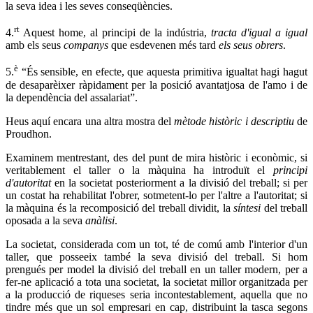
la seva idea i les seves conseqüències.
rt
4.
Aquest home, al principi de la indústria,
tracta d'igual a igual
amb els seus
companys
que esdevenen més tard
els seus obrers
.
è
5.
“És sensible, en efecte, que aquesta primitiva igualtat hagi hagut
de desaparèixer ràpidament per la posició avantatjosa de l'amo i de
la dependència del assalariat”.
Heus aquí encara una altra mostra del
mètode històric i descriptiu
de
Proudhon.
Examinem mentrestant, des del punt de mira històric i econòmic, si
veritablement el taller o la màquina ha introduït el
principi
d'autoritat
en la societat posteriorment a la divisió del treball; si per
un costat ha rehabilitat l'obrer, sotmetent-lo per l'altre a l'autoritat; si
la màquina és la recomposició del treball dividit, la
síntesi
del treball
oposada a la seva
anàlisi
.
La societat, considerada com un tot, té de comú amb l'interior d'un
taller, que posseeix també la seva divisió del treball. Si hom
prengués per model la divisió del treball en un taller modern, per a
fer-ne aplicació a tota una societat, la societat millor organitzada per
a la producció de riqueses seria incontestablement, aquella que no
tindre més que un sol empresari en cap, distribuint la tasca segons