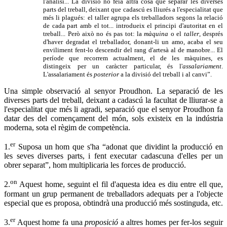
l'anàlisi... La divisió no feia altra cosa que separar les diverses
parts del treball, deixant que cadascú es lliurés a l'especialitat que
més li plagués: el taller agrupa els treballadors segons la relació
de cada part amb el tot... introdueix el principi d'autoritat en el
treball... Però això no és pas tot: la
màquina
o el
taller
, després
d'haver degradat el treballador, donant-li un amo, acaba el seu
enviliment fent-lo descendir del rang d'artesà al de manobre... El
període que recorrem actualment, el de les màquines, es
distingeix per un caràcter particular, és l'
assalariament
.
L'assalariament és
posterior
a la divisió del treball i al canvi”.
Una simple observació al senyor Proudhon. La separació de les
diverses parts del treball, deixant a cadascú la facultat de lliurar-se a
l'especialitat que més li agradi, separació que el senyor Proudhon fa
datar des del començament del món, sols existeix en la indústria
moderna, sota el règim de competència.
er
1.
Suposa un hom que s'ha “adonat que dividint la producció en
les seves diverses parts, i fent executar cadascuna d'elles per un
obrer separat”, hom multiplicaria les forces de producció.
on
2.
Aquest home, seguint el fil d'aquesta idea es diu entre ell que,
formant un grup permanent de treballadors adequats per a l'objecte
especial que es proposa, obtindrà una producció més sostinguda, etc.
er
3.
Aquest home fa una
proposició
a altres homes per fer-los seguir