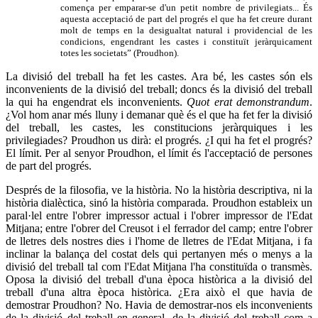
comença per emparar-se d'un petit nombre de privilegiats... És
aquesta acceptació de part del progrés el que ha fet creure durant
molt de temps en la desigualtat natural i providencial de les
condicions, engendrant les castes i constituït jeràrquicament
totes les societats” (Proudhon).
La divisió del treball ha fet les castes. Ara bé, les castes són els
inconvenients de la divisió del treball; doncs és la divisió del treball
la qui ha engendrat els inconvenients.
Quot erat demonstrandum
.
¿Vol hom anar més lluny i demanar què és el que ha fet fer la divisió
del treball, les castes, les constitucions jeràrquiques i les
privilegiades? Proudhon us dirà: el progrés. ¿I qui ha fet el progrés?
El límit. Per al senyor Proudhon, el límit és l'acceptació de persones
de part del progrés.
Després de la filosofia, ve la història. No la història descriptiva, ni la
història dialèctica, sinó la història comparada. Proudhon estableix un
paral·lel entre l'obrer impressor actual i l'obrer impressor de l'Edat
Mitjana; entre l'obrer del Creusot i el ferrador del camp; entre l'obrer
de lletres dels nostres dies i l'home de lletres de l'Edat Mitjana, i fa
inclinar la balança del costat dels qui pertanyen més o menys a la
divisió del treball tal com l'Edat Mitjana l'ha constituïda o transmès.
Oposa la divisió del treball d'una època històrica a la divisió del
treball d'una altra època històrica. ¿Era això el que havia de
demostrar Proudhon? No. Havia de demostrar-nos els inconvenients
de la divisió del treball en general, de la divisió del treball com a