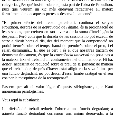
categoria. ¿Per què insistir sobre aquesta part de l'obra de Proudhon,
puix que veurem un xic més endavant retractar-se ell mateix
formalment de tots aquests pretesos desenvolupaments?
“El primer efecte del treball parcel·lari, continua el senyor
Proudhon, després de la
depravació de l'ànima
, és la prolongació de
les sessions, que creixen en raó inversa de la suma d'intel·ligència
despesa... Però com que la durada de les sessions no pot excedir de
setze a divuit hores el dia, des del moment que la compensació no
podrà treure's sobre el temps, haurà de prendre's sobre el preu, i el
salari disminuirà... El que és cert, i és el que nosaltres tractem de
demostrar únicament, és que la
consciència universal
no posa pas a
la mateixa taxa el treball d'un contramestre i el d'un manobre. Hi ha,
doncs
, necessitat de reducció sobre el preu de la jornada: de manera
que el treballador, després d'haver estat afligit en la seva ànima per
una funcio degradant, no pot deixar d'ésser també castigat en el seu
cos per la mesquinesa de la recompensa”.
Passem per alt el valor lògic d'aquests sil·logismes, que Kant
anomenaria paralogismes.
Veus aquí la substància:
La divisió del treball redueix l'obrer a una funció degradant; a
aquesta funció degradant correspon una ànima depravada; a la