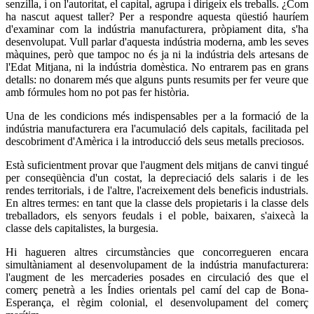
senzilla, i on l'autoritat, el capital, agrupa i dirigeix els treballs. ¿Com
ha nascut aquest taller? Per a respondre aquesta qüestió hauríem
d'examinar com la indústria manufacturera, pròpiament dita, s'ha
desenvolupat. Vull parlar d'aquesta indústria moderna, amb les seves
màquines, però que tampoc no és ja ni la indústria dels artesans de
l'Edat Mitjana, ni la indústria domèstica. No entrarem pas en grans
detalls: no donarem més que alguns punts resumits per fer veure que
amb fórmules hom no pot pas fer història.
Una de les condicions més indispensables per a la formació de la
indústria manufacturera era l'acumulació dels capitals, facilitada pel
descobriment d'Amèrica i la introducció dels seus metalls preciosos.
Està suficientment provar que l'augment dels mitjans de canvi tingué
per conseqüència d'un costat, la depreciació dels salaris i de les
rendes territorials, i de l'altre, l'acreixement dels beneficis industrials.
En altres termes: en tant que la classe dels propietaris i la classe dels
treballadors, els senyors feudals i el poble, baixaren, s'aixecà la
classe dels capitalistes, la burgesia.
Hi hagueren altres circumstàncies que concorregueren encara
simultàniament al desenvolupament de la indústria manufacturera:
l'augment de les mercaderies posades en circulació des que el
comerç penetrà a les Índies orientals pel camí del cap de Bona-
Esperança, el règim colonial, el desenvolupament del comerç