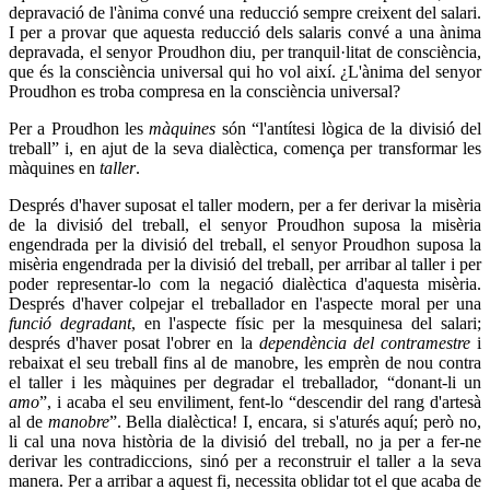
depravació de l'ànima convé una reducció sempre creixent del salari.
I per a provar que aquesta reducció dels salaris convé a una ànima
depravada, el senyor Proudhon diu, per tranquil·litat de consciència,
que és la consciència universal qui ho vol així. ¿L'ànima del senyor
Proudhon es troba compresa en la consciència universal?
Per a Proudhon les
màquines
són “l'antítesi lògica de la divisió del
treball” i, en ajut de la seva dialèctica, comença per transformar les
màquines en
taller
.
Després d'haver suposat el taller modern, per a fer derivar la misèria
de la divisió del treball, el senyor Proudhon suposa la misèria
engendrada per la divisió del treball, el senyor Proudhon suposa la
misèria engendrada per la divisió del treball, per arribar al taller i per
poder representar-lo com la negació dialèctica d'aquesta misèria.
Després d'haver colpejar el treballador en l'aspecte moral per una
funció degradant
, en l'aspecte físic per la mesquinesa del salari;
després d'haver posat l'obrer en la
dependència del contramestre
i
rebaixat el seu treball fins al de manobre, les emprèn de nou contra
el taller i les màquines per degradar el treballador, “donant-li un
amo
”, i acaba el seu enviliment, fent-lo “descendir del rang d'artesà
al de
manobre
”. Bella dialèctica! I, encara, si s'aturés aquí; però no,
li cal una nova història de la divisió del treball, no ja per a fer-ne
derivar les contradiccions, sinó per a reconstruir el taller a la seva
manera. Per a arribar a aquest fi, necessita oblidar tot el que acaba de