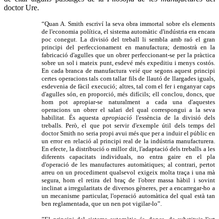
doctor Ure.
“Quan A. Smith escriví la seva obra immortal sobre els elements
de l'economia política, el sistema automàtic d'indústria era encara
poc conegut. La divisió del treball li sembla amb raó el gran
principi del perfeccionament en manufactura; demostrà en la
fabricació d'agulles que un obrer perfeccionant-se per la pràctica
sobre un sol i mateix punt, esdevé més expeditiu i menys costós.
En cada branca de manufactura veié que segons aquest principi
certes operacions tals com tallar fils de llautó de llargades iguals,
esdevenia de fàcil execució; altres, tal com el fer i enganyar caps
d'agulles són, en proporció, més difícils; ell conclou, doncs, que
hom pot apropiar-se naturalment a cada una d'aquestes
operacions un obrer el salari del qual correspongui a la seva
habilitat. És aquesta
apropiació
l'essència de la divisió dels
treballs. Però, el que pot servir d'exemple útil dels temps del
doctor Smith no seria propi avui més que per a induir el públic en
un error en relació al principi real de la indústria manufacturera.
En efecte, la distribució o millor dit, l'adaptació dels treballs a les
diferents capacitats individuals, no entra gaire en el pla
d'operació de les manufactures automàtiques; al contrari, pertot
arreu on un procediment qualsevol exigeix molta traça i una mà
segura, hom el retira del braç de l'obrer massa hàbil i sovint
inclinat a irregularitats de diversos gèneres, per a encarregar-ho a
un mecanisme particular, l'operació automàtica del qual està tan
ben reglamentada, que un nen pot vigilar-lo”.