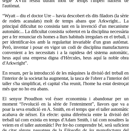
segle XVIII resistí durant molt de temps l'imperi naixent de
l'autòmat.
“Wyatt – diu el doctor Ure – havia descobert els dits filadors (la sèrie
de rodets acanalats) molt de temps abans que Arkwright... La
principal dificultat no consistia tant en la invenció d'un mecanisme
automàtic... La dificultat consistia sobretot en la disciplina necessària
per a fer renunciar els homes a llurs habituds irregulars en el treball, i
per identificar-los amb la regularitat invariable d'un gran autòmat.
Però, inventar i posar en vigor un codi de disciplina manufacturera
convenient a les necessitats i a la rapidesa del sistema automàtic,
heus aquí una empresa digna d'Hèrcules, heus aquí la noble obra
d'Arkwright”.
En resum, per la introducció de les màquines la divisió del treball en
l'interior de la societat ha augmentat, la tasca de l'obrer a l'interior del
taller s'ha simplificat, el capital s'ha reunit, l'home ha estat destroçat
més que no ho era abans.
El senyor Proudhon vol ésser economista i abandonar per un
moment “l'evolució en la sèrie de l'enteniment”, llavors que va a
poar la seva erudició en A. Smith, en el temps que el taller automàtic
acabava de néixer. En efecte: quina diferència entre la divisió del
treball tal com existia en temps d'Adam Smith, i tal com nosaltres la
veiem en el taller automàtic! Per fer-ho comprendre bé, serà suficient
de citar alguns passatges de la
Filosofia de les manufactures
del