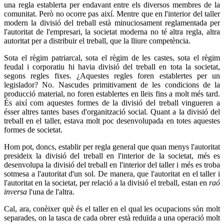
una regla establerta per endavant entre els diversos membres de la
comunitat. Però no ocorre pas així. Mentre que en l'interior del taller
modern la divisió del treball està minuciosament reglamentada per
l'autoritat de l'empresari, la societat moderna no té altra regla, altra
autoritat per a distribuir el treball, que la lliure competència.
Sota el règim patriarcal, sota el règim de les castes, sota el règim
feudal i corporatiu hi havia divisió del treball en tota la societat,
segons regles fixes. ¿Aquestes regles foren establertes per un
legislador? No. Nascudes primitivament de les condicions de la
producció material, no foren establertes en lleis fins a molt més tard.
És així com aquestes formes de la divisió del treball vingueren a
ésser altres tantes bases d'organització social. Quant a la divisió del
treball en el taller, estava molt poc desenvolupada en totes aquestes
formes de societat.
Hom pot, doncs, establir per regla general que quan menys l'autoritat
presideix la divisió del treball en l'interior de la societat, més es
desenvolupa la divisió del treball en l'interior del taller i més es troba
sotmesa a l'autoritat d'un sol. De manera, que l'autoritat en el taller i
l'autoritat en la societat, per relació a la divisió el treball, estan en
raó
inversa
l'una de l'altra.
Cal, ara, conèixer què és el taller en el qual les ocupacions són molt
separades, on la tasca de cada obrer està reduïda a una operació molt