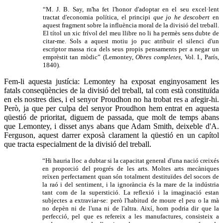
“M. J. B. Say, m'ha fet l'honor d'adoptar en el seu excel·lent
tractat d'economia política, el principi
que jo he descobert
en
aquest fragment sobre la influència moral de la divisió del treball.
El títol un xic frívol del meu llibre no li ha permès sens dubte de
citar-me. Sols a aquest motiu jo puc atribuir el silenci d'un
escriptor massa rica dels seus propis pensaments per a negar un
emprèstit tan mòdic” (Lemontey,
Obres completes
, Vol. I., París,
1840).
Fem-li aquesta justícia: Lemontey ha exposat enginyosament les
fatals conseqüències de la divisió del treball, tal com està constituïda
en els nostres dies, i el senyor Proudhon no ha trobat res a afegir-hi.
Però, ja que per culpa del senyor Proudhon hem entrat en aquesta
qüestió de prioritat, diguem de passada, que molt de temps abans
que Lemontey, i disset anys abans que Adam Smith, deixeble d'A.
Ferguson, aquest darrer exposà clarament la qüestió en un capítol
que tracta especialment de la divisió del treball.
“Hi hauria lloc a dubtar si la capacitat general d'una nació creixés
en proporció del progrés de les arts. Moltes arts mecàniques
reïxen perfectament quan són totalment destituïdes del socors de
la raó i del sentiment, i la ignorància és la mare de la indústria
tant com de la superstició. La reflexió i la imaginació estan
subjectes a extraviar-se: però l'habitud de moure el peu o la mà
no depèn ni de l'una ni de l'altra. Així, hom podria dir que la
perfecció, pel que es refereix a les manufactures, consisteix a