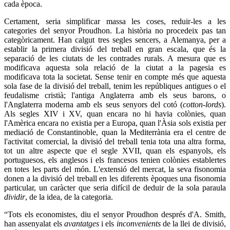
cada època.
Certament, seria simplificar massa les coses, reduir-les a les
categories del senyor Proudhon. La història no procedeix pas tan
categòricament. Han calgut tres segles sencers, a Alemanya, per a
establir la primera divisió del treball en gran escala, que és la
separació de les ciutats de les contrades rurals. A mesura que es
modificava aquesta sola relació de la ciutat a la pagesia es
modificava tota la societat. Sense tenir en compte més que aquesta
sola fase de la divisió del treball, tenim les repúbliques antigues o el
feudalisme cristià; l'antiga Anglaterra amb els seus barons, o
l'Anglaterra moderna amb els seus senyors del cotó (
cotton-lords
).
Als segles XIV i XV, quan encara no hi havia colònies, quan
l'Amèrica encara no existia per a Europa, quan l'Àsia sols existia per
mediació de Constantinoble, quan la Mediterrània era el centre de
l'activitat comercial, la divisió del treball tenia tota una altra forma,
tot un altre aspecte que el segle XVII, quan els espanyols, els
portuguesos, els anglesos i els francesos tenien colònies establertes
en totes les parts del món. L'extensió del mercat, la seva fisonomia
donen a la divisió del treball en les diferents èpoques una fisonomia
particular, un caràcter que seria difícil de deduir de la sola paraula
dividir
, de la idea, de la categoria.
“Tots els economistes, diu el senyor Proudhon després d'A. Smith,
han assenyalat els
avantatges
i els
inconvenients
de la llei de divisió,