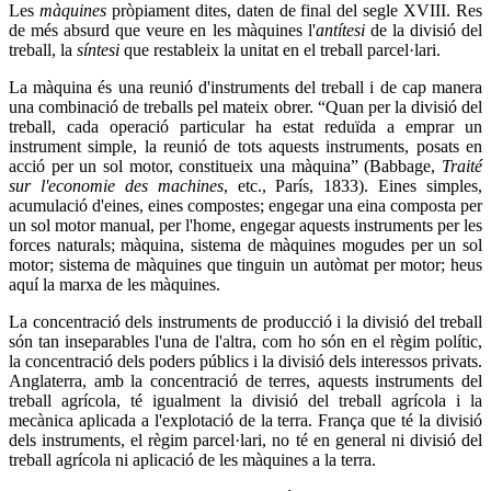
Les
màquines
pròpiament dites, daten de final del segle XVIII. Res
de més absurd que veure en les màquines l'
antítesi
de la divisió del
treball, la
síntesi
que restableix la unitat en el treball parcel·lari.
La màquina és una reunió d'instruments del treball i de cap manera
una combinació de treballs pel mateix obrer. “Quan per la divisió del
treball, cada operació particular ha estat reduïda a emprar un
instrument simple, la reunió de tots aquests instruments, posats en
acció per un sol motor, constitueix una màquina” (Babbage,
Traité
sur l'economie des machines
, etc., París, 1833). Eines simples,
acumulació d'eines, eines compostes; engegar una eina composta per
un sol motor manual, per l'home, engegar aquests instruments per les
forces naturals; màquina, sistema de màquines mogudes per un sol
motor; sistema de màquines que tinguin un autòmat per motor; heus
aquí la marxa de les màquines.
La concentració dels instruments de producció i la divisió del treball
són tan inseparables l'una de l'altra, com ho són en el règim polític,
la concentració dels poders públics i la divisió dels interessos privats.
Anglaterra, amb la concentració de terres, aquests instruments del
treball agrícola, té igualment la divisió del treball agrícola i la
mecànica aplicada a l'explotació de la terra. França que té la divisió
dels instruments, el règim parcel·lari, no té en general ni divisió del
treball agrícola ni aplicació de les màquines a la terra.