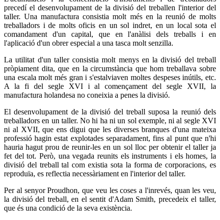
precedí el desenvolupament de la divisió del treballen l'interior del
taller. Una manufactura consistia molt més en la reunió de molts
treballadors i de molts oficis en un sol indret, en un local sota el
comandament d'un capital, que en l'anàlisi dels treballs i en
l'aplicació d'un obrer especial a una tasca molt senzilla.
La utilitat d'un taller consistia molt menys en la divisió del treball
pròpiament dita, que en la circumstància que hom treballava sobre
una escala molt més gran i s'estalviaven moltes despeses inútils, etc.
A la fi del segle XVI i al començament del segle XVII, la
manufactura holandesa no coneixia a penes la divisió.
El desenvolupament de la divisió del treball suposa la reunió dels
treballadors en un taller. No hi ha ni un sol exemple, ni al segle XVI
ni al XVII, que ens digui que les diverses branques d'una mateixa
professió hagin estat explotades separadament, fins al punt que n'hi
hauria hagut prou de reunir-les en un sol lloc per obtenir el taller ja
fet del tot. Però, una vegada reunits els instruments i els homes, la
divisió del treball tal com existia sota la forma de corporacions, es
reproduïa, es reflectia necessàriament en l'interior del taller.
Per al senyor Proudhon, que veu les coses a l'inrevés, quan les veu,
la divisió del treball, en el sentit d'Adam Smith, precedeix el taller,
que és una condició de la seva existència.