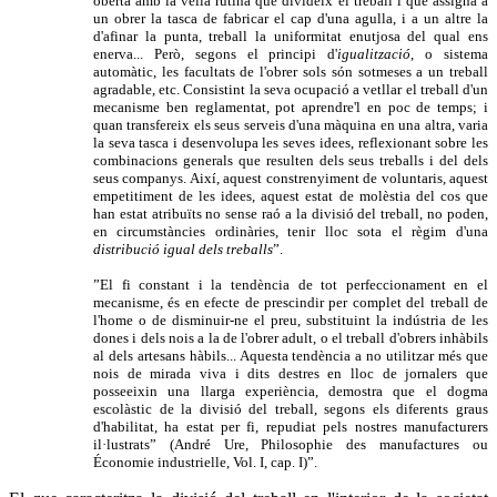
oberta amb la vella rutina que divideix el treball i que assigna a
un obrer la tasca de fabricar el cap d'una agulla, i a un altre la
d'afinar la punta, treball la uniformitat enutjosa del qual ens
enerva... Però, segons el principi d'
igualització
, o sistema
automàtic, les facultats de l'obrer sols són sotmeses a un treball
agradable, etc. Consistint la seva ocupació a vetllar el treball d'un
mecanisme ben reglamentat, pot aprendre'l en poc de temps; i
quan transfereix els seus serveis d'una màquina en una altra, varia
la seva tasca i desenvolupa les seves idees, reflexionant sobre les
combinacions generals que resulten dels seus treballs i del dels
seus companys. Així, aquest constrenyiment de voluntaris, aquest
empetitiment de les idees, aquest estat de molèstia del cos que
han estat atribuïts no sense raó a la divisió del treball, no poden,
en circumstàncies ordinàries, tenir lloc sota el règim d'una
distribució igual dels treballs
”.
”El fi constant i la tendència de tot perfeccionament en el
mecanisme, és en efecte de prescindir per complet del treball de
l'home o de disminuir-ne el preu, substituint la indústria de les
dones i dels nois a la de l'obrer adult, o el treball d'obrers inhàbils
al dels artesans hàbils... Aquesta tendència a no utilitzar més que
nois de mirada viva i dits destres en lloc de jornalers que
posseeixin una llarga experiència, demostra que el dogma
escolàstic de la divisió del treball, segons els diferents graus
d'habilitat, ha estat per fi, repudiat pels nostres manufacturers
il·lustrats” (André Ure, Philosophie des manufactures ou
Économie industrielle, Vol. I, cap. I)”.