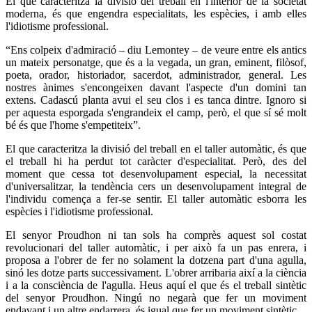
El que caracteritza la divisió del treball en l'interior de la societat
moderna, és que engendra especialitats, les espècies, i amb elles
l'idiotisme professional.
“Ens colpeix d'admiració – diu Lemontey – de veure entre els antics
un mateix personatge, que és a la vegada, un gran, eminent, filòsof,
poeta, orador, historiador, sacerdot, administrador, general. Les
nostres ànimes s'encongeixen davant l'aspecte d'un domini tan
extens. Cadascú planta avui el seu clos i es tanca dintre. Ignoro si
per aquesta esporgada s'engrandeix el camp, però, el que sí sé molt
bé és que l'home s'empetiteix”.
El que caracteritza la divisió del treball en el taller automàtic, és que
el treball hi ha perdut tot caràcter d'especialitat. Però, des del
moment que cessa tot desenvolupament especial, la necessitat
d'universalitzar, la tendència cers un desenvolupament integral de
l'individu comença a fer-se sentir. El taller automàtic esborra les
espècies i l'idiotisme professional.
El senyor Proudhon ni tan sols ha comprès aquest sol costat
revolucionari del taller automàtic, i per això fa un pas enrera, i
proposa a l'obrer de fer no solament la dotzena part d'una agulla,
sinó les dotze parts successivament. L'obrer arribaria així a la ciència
i a la consciència de l'agulla. Heus aquí el que és el treball sintètic
del senyor Proudhon. Ningú no negarà que fer un moviment
endavant i un altre endarrera, és igual que fer un moviment sintètic.