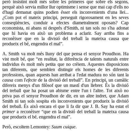
però insistint molt més sobre les primeres que sobre els segons,
perquè això servia millor llur optimisme i sense que mai cap d'ells no
d'hagi demanat quins podien ésser els inconvenients d'una llei...
¿Com pot el mateix principi, perseguit rigorosament en les seves
conseqüències, conduir a efectes diametralment oposats? Cap
economista, ni abans ni després d'Smith, ni tan sols no s'ha adonat
que hi havia en això un problema a aclarir. Say arriba fins a
reconèixer que en la divisió del treball la mateixa causa que
produeix el bé, engendra el mal”.
A. Smith va molt més lluny del que pensa el senyor Proudhon. Ha
vist molt bé, que “en realitat, la diferència de talents naturals entre
individus és molt més petita que no crèiem. Aquestes disposicions
tan diferents, que semblen distingir els homes de les diferents
professions, quan aquests han arribat a l'edat madura no són tant la
causa
com l'
efecte
de la divisió del treball”. En principi, un camàlic
difereix menys d'un filòsof que un mastí d'un llebrer. És la divisió
del treball que ha posat un abisme entre l'un i l'altre. Tot això no
priva pas el senyor Proudhon de dir, en un altre indret, que Adam
Smith ni tan sols sospita els inconvenients que produeix la divisió
del treball. És això encara el que li fa dir que J. B. Say ha estat el
primer
a reconèixer “que en la divisió del treball la mateixa causa
que produeix el bé, engendra el mal”.
Però, escoltem Lemontey:
Suum cuique
.