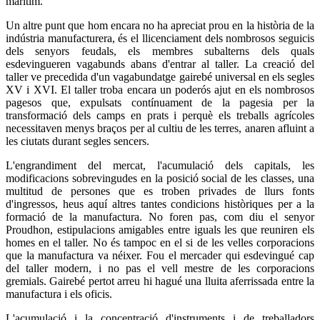
marítim.
Un altre punt que hom encara no ha apreciat prou en la història de la
indústria manufacturera, és el llicenciament dels nombrosos seguicis
dels senyors feudals, els membres subalterns dels quals
esdevingueren vagabunds abans d'entrar al taller. La creació del
taller ve precedida d'un vagabundatge gairebé universal en els segles
XV i XVI. El taller troba encara un poderós ajut en els nombrosos
pagesos que, expulsats contínuament de la pagesia per la
transformació dels camps en prats i perquè els treballs agrícoles
necessitaven menys braços per al cultiu de les terres, anaren afluint a
les ciutats durant segles sencers.
L'engrandiment del mercat, l'acumulació dels capitals, les
modificacions sobrevingudes en la posició social de les classes, una
multitud de persones que es troben privades de llurs fonts
d'ingressos, heus aquí altres tantes condicions històriques per a la
formació de la manufactura. No foren pas, com diu el senyor
Proudhon, estipulacions amigables entre iguals les que reuniren els
homes en el taller. No és tampoc en el si de les velles corporacions
que la manufactura va néixer. Fou el mercader qui esdevingué cap
del taller modern, i no pas el vell mestre de les corporacions
gremials. Gairebé pertot arreu hi hagué una lluita aferrissada entre la
manufactura i els oficis.
L'acumulació i la concentració d'instruments i de treballadors