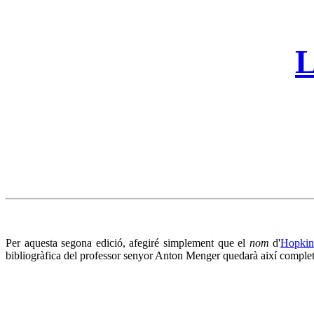
L
Per aquesta segona edició, afegiré simplement que el
nom
d'
Hopkin
bibliogràfica del professor senyor Anton Menger quedarà així complet