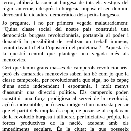
terror,
alliberà
la societat burgesa de tots els vestigis del
règim anterior, i després la burgesia imposà el seu domini,
derrocant la dictadura democràtica dels petits burgesos.
Jo pregunte, i no per primera vegada malauradament:
“Quina classe social del nostre país construirà una
democràcia burgesa revolucionària, portant-la al poder i
donant-li la possibilitat de realitzar un treball immens,
tenint davant d’ella l’oposició del proletariat?” Aquesta és
la qüestió central que plantege una vegada més als
menxevics.
Cert que tenim grans masses de camperols revolucionaris,
però els camarades menxevics saben tan bé com jo que la
classe camperola, per revolucionària que siga, no és capaç
d’una acció independent i espontània, i molt menys
d’assumir una
direcció
política. Els camperols poden
constituir una força prodigiosa al servei de la revolució,
açò és indiscutible, però seria indigne d’un marxista pensar
que el partit dels
mujiks
és capaç de posar-se al capdavant
de la revolució burgesa i alliberar, per iniciativa pròpia, les
forces productives de la nació, acabant amb els
impediments seculars. És la ciutat la que posseeix