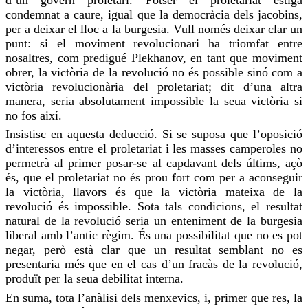
condemnat a caure, igual que la democràcia dels jacobins,
per a deixar el lloc a la burgesia. Vull només deixar clar un
punt: si el moviment revolucionari ha triomfat entre
nosaltres, com predigué
Plekhanov
, en tant que moviment
obrer, la victòria de la revolució no és possible sinó com a
victòria revolucionària del proletariat; dit d’una altra
manera, seria absolutament impossible la seua victòria si
no fos així.
Insistisc en aquesta deducció. Si se suposa que l’oposició
d’interessos entre el proletariat i les masses camperoles no
permetrà al primer posar-se al capdavant dels últims, açò
és, que el proletariat no és prou fort com per a aconseguir
la victòria, llavors és que la victòria mateixa de la
revolució és impossible. Sota tals condicions, el resultat
natural de la revolució seria un enteniment de la burgesia
liberal amb l’antic règim. És una possibilitat que no es pot
negar, però està clar que un resultat semblant no es
presentaria més que en el cas d’un fracàs de la revolució,
produït per la seua debilitat interna.
En
suma
, tota l’anàlisi dels menxevics, i, primer que res, la