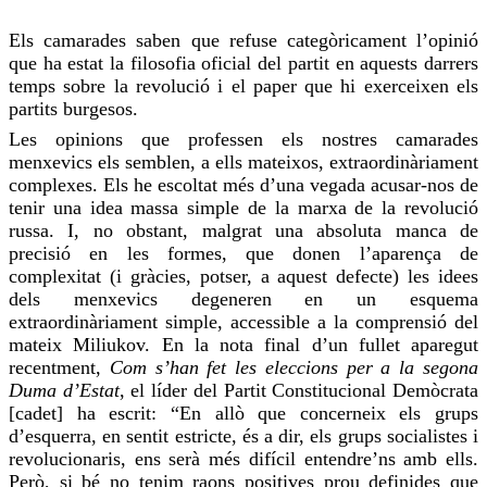
Els camarades saben que
refuse
categòricament l’opinió
que ha estat la filosofia oficial del partit en aquests darrers
temps sobre la revolució i el paper que hi
exerceixen
els
partits burgesos.
Les opinions que professen els nostres camarades
menxevics els semblen, a ells mateixos, extraordinàriament
complexes. Els he escoltat més d’una vegada
acusar-nos
de
tenir una idea massa simple de la marxa de la revolució
russa. I, no obstant, malgrat una absoluta manca de
precisió en les formes, que donen l’aparença de
complexitat (i gràcies, potser, a aquest defecte) les idees
dels menxevics degeneren en un esquema
extraordinàriament simple, accessible a la comprensió del
mateix
Miliukov
. En la nota final d’un fullet aparegut
recentment,
Com s’han fet les eleccions per a la segona
Duma d’Estat
, el líder del Partit Constitucional Demòcrata
[
cadet
] ha escrit: “En allò que concerneix els grups
d’esquerra, en sentit estricte, és a dir, els grups socialistes i
revolucionaris, ens serà més difícil entendre’ns amb ells.
Però, si bé no tenim raons positives prou definides que