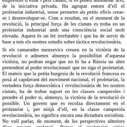
de la iniciativa privada. Ha agrupat entorn d’ell el
proletariat industrial, sense permetre als petits oficis crear-
se i desenvolupar-se. Com a resultat, en el moment de la
revolució, la principal força de les ciutats es troba en un
proletariat industrial amb una consciència social molt
elevada. Aquest és un fet irrefutable i que ha de servir de
base a tots els nostres estudis sobre tàctica revolucionària.
Si els camarades menxevics
creuen
en la victòria de la
revolució o admeten almenys la possibilitat d’aquesta
victòria, no podran negar que no hi ha a Rússia un altre
pretendent al poder revolucionari que no siga el proletariat.
El mateix que la petita burgesia de la revolució francesa es
posà al capdavant del moviment nacional, el proletariat, la
vertadera força democràtica i revolucionària de les nostres
ciutats, ha de trobar suport en les classes camperoles i
prendre el poder si, almenys, la victòria de la revolució és
possible. Un govern que es recolza directament en el
proletariat i, per mitjà d’ell, en la classe camperola
revolucionària, no significa encara una dictadura socialista.
No vull parlar, de moment, de les perspectives ulteriors
d’un govern proletari. Potser el proletariat estiga