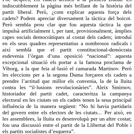
indiscutiblement la pàgina més brillant de la història del
partit liberal. Però, ¿com explicar aquesta força dels
cadets
? Podem apreciar diversament la tàctica del boicot.
Però sembla prou clar que
fou
aquesta tàctica la que
impulsà artificialment i, per tant, provisionalment, àmplies
capes socials democràtiques al costat dels
cadets
; introduí
en els seus quadres representatius a nombrosos radicals i
així semblà que el partit constitucional-demòcrata
esdevenia l’
òrgan
d’una oposició “nacional”: aquesta
excepcional situació els portar a la famosa proclama de
Viborg
, a la que feia al·lusió el camarada
Martinov
. Però
les eleccions per a la segona Duma forçaren els
cadets
a
prendre l’actitud que millor els convenia, la de la lluita
contra les “il·lusions revolucionàries”. Aleix Smirnov,
historiador del partit cadet, caracteritza la campanya
electoral en les ciutats on els
cadets
tenen la seua principal
influència de la manera següent: “No hi havia partidaris
del govern entre els electors de les ciutats... Per això, en
les assemblees, la lluita es desenvolupà per un altre costat;
fou una discussió entre el partit de la Llibertat del Poble i
els partits socialistes d’esquerra”.