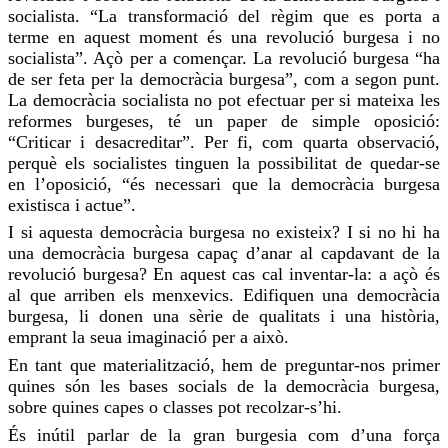
socialista. “La transformació del règim que es porta a
terme en aquest moment és una revolució burgesa i no
socialista”. Açò per a començar. La revolució burgesa “ha
de ser feta per la democràcia burgesa”, com a segon punt.
La democràcia socialista no pot efectuar per si mateixa les
reformes burgeses, té un paper de simple oposició:
“Criticar i desacreditar”. Per fi, com quarta observació,
perquè els socialistes tinguen la possibilitat de quedar-se
en l’oposició, “és necessari que la democràcia burgesa
existisca i actue”.
I si aquesta democràcia burgesa no existeix? I si no hi ha
una democràcia burgesa capaç d’anar al capdavant de la
revolució burgesa? En aquest cas cal inventar-la: a açò és
al que arriben els menxevics. Edifiquen una democràcia
burgesa, li donen una sèrie de qualitats i una història,
emprant
la seua imaginació per a això.
En tant que materialització, hem de preguntar-nos primer
quines són les bases socials de la democràcia burgesa,
sobre quines capes o classes pot recolzar-s’hi.
És inútil parlar de la gran burgesia com d’una força