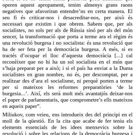
operen aquest apropament, tenim almenys grans
raons
negatives que afavoriran entendre’ns en certa manera.
El
seu fi
és criticar-nos i
desacreditar-nos
, per això és
necessari que existim i que
obrem
. Sabem que, per als
socialistes, no sols per als de Rússia sinó per als del món
sencer, la transformació que porta a terme ara el règim és
una revolució burgesa i no socialista: és una revolució que
ha de ser feta per la democràcia burgesa. A més, si es
tractés d’ocupar el lloc d’aquesta democràcia [...] cal
reconèixer que no hi ha un sol socialista en el món que
s’haja preparat per a això; i si el país ha enviat a la Duma
socialistes en gran nombre, no és, per descomptat, per a
realitzar des d’ara el socialisme, ni perquè porten a terme
per si mateixos les reformes preparatòries ‘de la
burgesia...’. Així, els serà molt més avantatjós
deixar-nos
el paper de parlamentaris, que comprometre’s ells mateixos
en aqueix paper”.
Miliukov
, com veieu, ens introdueix des del principi en el
moll de la qüestió. En la
cita
que acabe de fer teniu els
elements essencials de les idees menxevics sobre la
revolució i sobre les relacions de la democràcia burgesa i