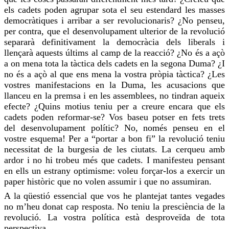
els
cadets
poden agrupar sota el seu estendard les masses
democràtiques i arribar a ser revolucionaris? ¿No penseu,
per contra, que el desenvolupament ulterior de la revolució
separarà definitivament la democràcia dels liberals i
llençarà aquests últims al camp de la reacció? ¿No és a açò
a on mena tota la tàctica dels
cadets
en la segona Duma? ¿I
no és a açò al que ens mena la vostra pròpia tàctica? ¿Les
vostres manifestacions en la Duma, les acusacions que
llanceu en la premsa i en les assemblees, no tindran aqueix
efecte? ¿Quins motius teniu per a creure encara que els
cadets
poden reformar-se? Vos baseu potser en fets trets
del desenvolupament polític? No, només penseu en el
vostre esquema! Per a “portar a bon fi” la revolució teniu
necessitat de la burgesia de les ciutats. La cerqueu amb
ardor i no hi trobeu més que
cadets
. I manifesteu pensant
en ells un estrany optimisme: voleu forçar-los a
exercir
un
paper històric que no volen assumir i que no assumiran.
A la qüestió essencial que vos he plantejat tantes vegades
no m’heu donat cap resposta. No teniu la presciència de la
revolució. La vostra política està desproveïda de tota
perspectiva.