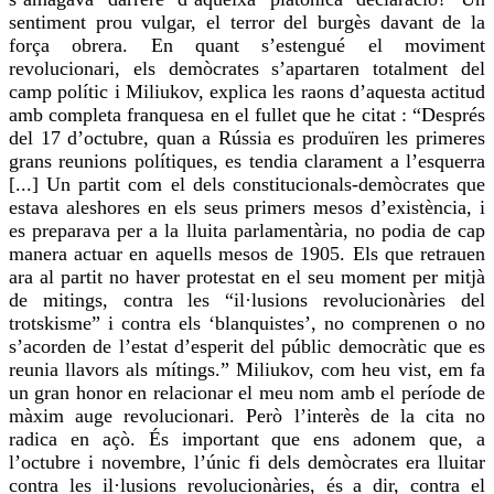
sentiment prou vulgar, el terror del burgès davant de la
força obrera. En quant s’estengué el moviment
revolucionari, els demòcrates s’apartaren totalment del
camp polític i
Miliukov
, explica les raons d’aquesta actitud
amb
completa
franquesa en el fullet que he citat : “Després
del 17 d’octubre, quan a Rússia es produïren les primeres
grans reunions polítiques, es
tendia
clarament a l’esquerra
[...] Un partit com el dels constitucionals-demòcrates que
estava aleshores en els seus primers mesos d’existència, i
es preparava per a la lluita parlamentària, no podia de cap
manera actuar en aquells mesos de 1905. Els que retrauen
ara al partit no haver protestat en el seu moment per mitjà
de mitings, contra les “il·lusions revolucionàries del
trotskisme” i contra els ‘
blanquistes
’, no comprenen o no
s’acorden de l’estat d’esperit del públic democràtic que es
reunia llavors als mítings.”
Miliukov
, com heu vist, em fa
un gran honor en relacionar el meu nom amb el període de
màxim auge revolucionari. Però l’interès de la
cita
no
radica en açò. És important que ens adonem que, a
l’octubre i novembre, l’únic fi dels demòcrates era lluitar
contra les il·lusions revolucionàries, és a dir, contra el