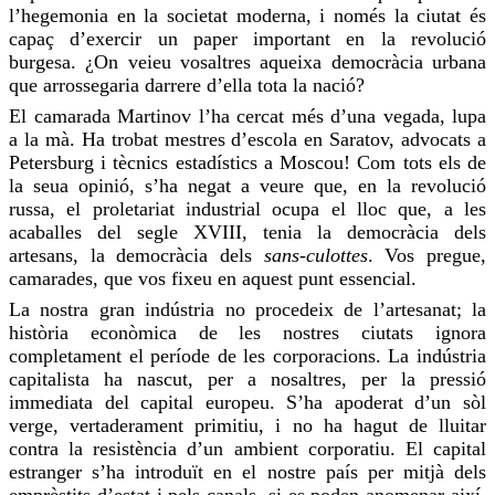
l’hegemonia en la societat moderna, i només la ciutat és
capaç d’
exercir
un paper important en la revolució
burgesa. ¿On veieu vosaltres aqueixa democràcia urbana
que arrossegaria darrere d’ella tota la nació?
El camarada
Martinov
l’ha cercat més d’una vegada, lupa
a la mà. Ha trobat mestres d’escola en
Saratov
, advocats a
Petersburg i tècnics estadístics a Moscou! Com tots els de
la seua opinió, s’ha negat a veure que, en la revolució
russa, el proletariat industrial ocupa el lloc que, a les
acaballes del segle XVIII, tenia la democràcia dels
artesans, la democràcia dels
sans-culottes
. Vos pregue,
camarades, que vos fixeu en aquest punt essencial.
La nostra gran indústria no procedeix de l’artesanat; la
història econòmica de les nostres ciutats ignora
completament el període de les corporacions. La indústria
capitalista ha nascut, per a nosaltres, per la pressió
immediata del capital europeu. S’ha apoderat d’un sòl
verge, vertaderament primitiu, i no ha hagut de lluitar
contra la resistència d’un ambient corporatiu. El capital
estranger s’ha introduït en el nostre país per mitjà dels
emprèstits d’estat i pels canals, si es poden
anomenar
així,