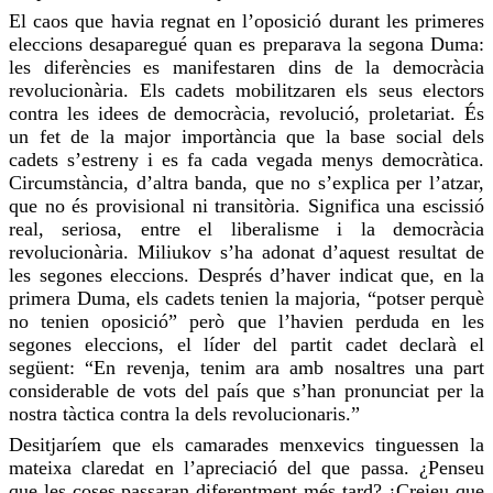
El caos que havia regnat en l’oposició durant les primeres
eleccions desaparegué quan es preparava la segona Duma:
les diferències es manifestaren dins de la democràcia
revolucionària. Els
cadets
mobilitzaren els seus electors
contra les idees de democràcia, revolució, proletariat. És
un fet de la major importància que la base social dels
cadets
s’estreny i es fa cada vegada menys democràtica.
Circumstància, d’altra banda, que no s’explica per l’atzar,
que no és provisional ni transitòria. Significa una escissió
real
, seriosa, entre el liberalisme i la democràcia
revolucionària.
Miliukov
s’ha adonat d’aquest resultat de
les segones eleccions. Després d’haver indicat que, en la
primera Duma, els
cadets
tenien la majoria, “potser perquè
no tenien oposició” però que l’havien perduda en les
segones eleccions, el líder del partit cadet declarà el
següent: “En revenja, tenim ara amb nosaltres una part
considerable de vots del país que s’han pronunciat per la
nostra tàctica contra la dels revolucionaris.”
Desitjaríem que els camarades menxevics tinguessen la
mateixa claredat en l’apreciació del que
passa
. ¿Penseu
que les coses passaran diferentment més tard? ¿
Creieu
que