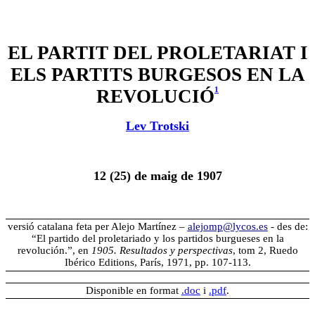
EL PARTIT DEL PROLETARIAT I
ELS PARTITS BURGESOS EN LA
1
REVOLUCIÓ
Lev Trotski
12 (25) de maig de 1907
versió catalana feta per Alejo Martínez –
alejomp@lycos.es
-
des de:
“El partido del proletariado y los partidos burgueses en la
revolución.”, en
1905. Resultados y perspectivas
, tom 2, Ruedo
Ibérico Editions, París, 1971, pp. 107-113.
Disponible en format
.doc
i
.pdf
.