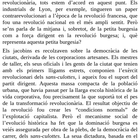
revolucionària, tots estem d’acord en aquest punt. Els
industrials
de Lyon
, per exemple, tingueren un paper
contrarevolucionari a l’època de la revolució francesa, que
fou una revolució nacional en el més ampli sentit. Però
se’ns parla de la mitjana i, sobretot, de la petita burgesia
com a força dirigent en la revolució burgesa; i, què
representa aquesta petita burgesia?
Els jacobins es recolzaven sobre la democràcia de les
ciutats, derivada de les corporacions artesanes. Els mestres
de taller, els seus oficials i les gents de la ciutat que tenien
amb els primers lligams estrets, componien l’exèrcit
revolucionari dels
sans-culottes
, i aqueix
fou
el suport del
partit dirigent. Aquesta massa compacta de la població
urbana, que havia passat per la llarga escola històrica de la
vida corporativa,
fou
precisament la que suportà tot el pes
de la transformació revolucionària. El resultat objectiu de
la revolució
fou
crear les “condicions normals” de
l’explotació capitalista. Però el mecanisme social de
l’evolució històrica ha fet que la dominació burgesa es
veiés assegurada per obra de la plebs, de la democràcia del
carrer, dels
sans-culottes
. La seua dictadura, basada en el