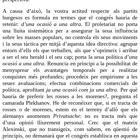
A causa d’això, la vostra actitud respecte als partits
burgesos es formula en termes que el congrés hauria de
retenir:
d’una ocasió a una altra
. El proletariat no porta
una lluita sistemàtica per a assegurar la seua influència
sobre les masses populars, no controla els seus moviments
i la seua tàctica per mitjà d’aquesta idea directiva: agrupar
entorn d’ells els que treballen, als que s’oprimeix i arribar
a ser el seu herald i el seu cap; porta la seua política
d’una
ocasió a una altra
.
Renuncia
en principi a la possibilitat de
menysprear els avantatges temporals per a realitzar
conquistes més profundes; procedeix per empirisme a les
seues avaluacions; efectua combinacions comercials de
política, aprofitant
ja una ocasió com ja una altra
. Per què
hauria de preferir les rosses a les morenes?, pregunta el
camarada
Plekhanov
. He de reconèixer que, si es tracta de
rosses o de morenes, estem en el terreny d’allò que els
alemanys
anomenen
Privatsache
: no es tracta més que
d’una opinió lliurement personal.
Crec
que el mateix
Alexinski
, que no transigeix, com sabem, en qüestió de
principis, no demanarà que el congrés establisca en aquesta