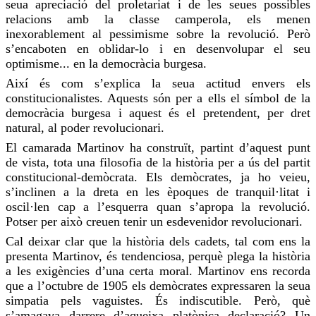
seua apreciació del proletariat i de les seues possibles
relacions amb la classe camperola, els menen
inexorablement al pessimisme sobre la revolució. Però
s’
encaboten
en
oblidar-lo
i en desenvolupar el seu
optimisme... en la democràcia burgesa.
Així és com s’explica la seua actitud envers els
constitucionalistes. Aquests són per a ells el símbol de la
democràcia burgesa i aquest és el pretendent, per dret
natural, al poder revolucionari.
El camarada
Martinov
ha construït, partint d’aquest punt
de vista, tota una filosofia de la història per a ús del partit
constitucional-demòcrata. Els demòcrates, ja
ho veieu
,
s’inclinen a la dreta en les èpoques de tranquil·litat i
oscil·len cap a l’esquerra quan s’apropa la revolució.
Potser per això
creuen
tenir un esdevenidor revolucionari.
Cal deixar clar que la història dels
cadets
, tal com ens la
presenta
Martinov
, és tendenciosa, perquè plega la història
a les exigències d’una certa moral.
Martinov
ens recorda
que a l’octubre de 1905 els demòcrates expressaren la seua
simpatia pels vaguistes. És indiscutible. Però, què
s’amagava darrere d’aqueixa platònica declaració? Un