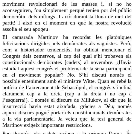
moviment revolucionari de les masses i, si no
ho
aconseguiren
,
fou
simplement perquè tenien por del públic
democràtic dels mítings. I això durant la lluna de mel del
partit! I això en el moment en què la nostra revolució
assolia
el seu apogeu!
El camarada
Martinov
ha recordat les platòniques
felicitacions dirigides pels demòcrates als vaguistes. Però,
com a historiador tendenciós, ha oblidat mencionar el
Congrés dels
zemstvos
, al cap del qual s’hi trobaven els
constitucionals demòcrates [
cadets
] al novembre. ¿Havia
estudiat aquest congrés el problema de la seua participació
en el moviment popular? No. S’hi discutí només el
possible enteniment amb el ministre Witte. Quan es rebé la
notícia de l’aixecament de
Sebastòpol
, el congrés s’inclinà
clarament cap a la dreta (cap a la dreta i no cap a
l’esquerra!). I només el discurs de
Miliukov
, al dir que la
insurrecció havia estat aixafada, gràcies a Déu, només
aqueix discurs pogué portar els constitucionals demòcrates
a la via parlamentària. Ja veieu que la tesi general de
Martinov
exigeix importants restriccions.
Poc després, els
cadets
arriben a la primera Duma. És