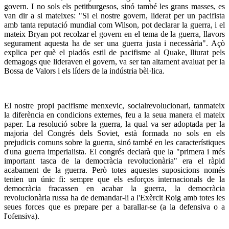
govern. I no sols els petitburgesos, sinó també les grans masses, es
van dir a si mateixes: "Si el nostre govern, liderat per un pacifista
amb tanta reputació mundial com Wilson, pot declarar la guerra, i el
mateix Bryan pot recolzar el govern en el tema de la guerra, llavors
segurament aquesta ha de ser una guerra justa i necessària". Açò
explica per què el piadós estil de pacifisme al Quake, lliurat pels
demagogs que lideraven el govern, va ser tan altament avaluat per la
Bossa de Valors i els líders de la indústria bèl·lica.
El nostre propi pacifisme menxevic, socialrevolucionari, tanmateix
la diferència en condicions externes, feu a la seua manera el mateix
paper. La resolució sobre la guerra, la qual va ser adoptada per la
majoria del Congrés dels Soviet, està formada no sols en els
prejudicis comuns sobre la guerra, sinó també en les característiques
d'una guerra imperialista. El congrés declarà que la "primera i més
important tasca de la democràcia revolucionària" era el ràpid
acabament de la guerra. Però totes aquestes suposicions només
tenien un únic fi: sempre que els esforços internacionals de la
democràcia fracassen en acabar la guerra, la democràcia
revolucionària russa ha de demandar-li a l'Exèrcit Roig amb totes les
seues forces que es prepare per a barallar-se (a la defensiva o a
l'ofensiva).