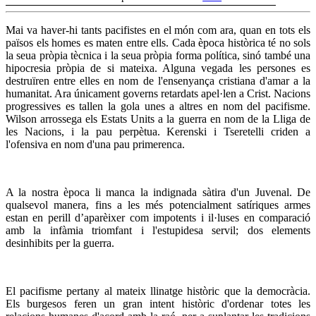
Mai va haver-hi tants pacifistes en el món com ara, quan en tots els
països els homes es maten entre ells. Cada època històrica té no sols
la seua pròpia tècnica i la seua pròpia forma política, sinó també una
hipocresia pròpia de si mateixa. Alguna vegada les persones es
destruïren entre elles en nom de l'ensenyança cristiana d'amar a la
humanitat. Ara únicament governs retardats apel·len a Crist. Nacions
progressives es tallen la gola unes a altres en nom del pacifisme.
Wilson arrossega els Estats Units a la guerra en nom de la Lliga de
les Nacions, i la pau perpètua. Kerenski i Tseretelli criden a
l'ofensiva en nom d'una pau primerenca.
A la nostra època li manca la indignada sàtira d'un Juvenal. De
qualsevol manera, fins a les més potencialment satíriques armes
estan en perill d’aparèixer com impotents i il·luses en comparació
amb la infàmia triomfant i l'estupidesa servil; dos elements
desinhibits per la guerra.
El pacifisme pertany al mateix llinatge històric que la democràcia.
Els burgesos feren un gran intent històric d'ordenar totes les