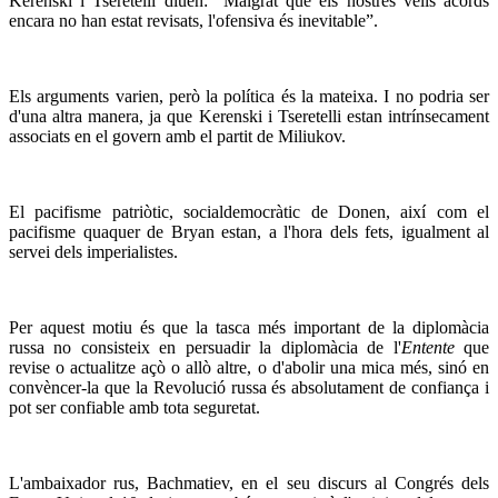
Kerenski i Tseretelli diuen: “Malgrat que els nostres vells acords
encara no han estat revisats, l'ofensiva és inevitable”.
Els arguments varien, però la política és la mateixa. I no podria ser
d'una altra manera, ja que Kerenski i Tseretelli estan intrínsecament
associats en el govern amb el partit de Miliukov.
El pacifisme patriòtic, socialdemocràtic de Donen, així com el
pacifisme quaquer de Bryan estan, a l'hora dels fets, igualment al
servei dels imperialistes.
Per aquest motiu és que la tasca més important de la diplomàcia
russa no consisteix en persuadir la diplomàcia de l'
Entente
que
revise o actualitze açò o allò altre, o d'abolir una mica més, sinó en
convèncer-la que la Revolució russa és absolutament de confiança i
pot ser confiable amb tota seguretat.
L'ambaixador rus, Bachmatiev, en el seu discurs al Congrés dels