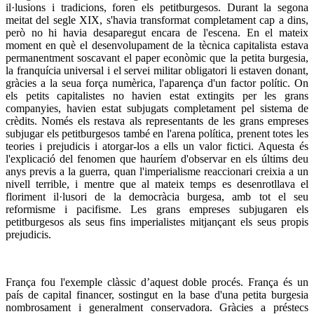
il·lusions i tradicions, foren els petitburgesos. Durant la segona
meitat del segle XIX, s'havia transformat completament cap a dins,
però no hi havia desaparegut encara de l'escena. En el mateix
moment en què el desenvolupament de la tècnica capitalista estava
permanentment soscavant el paper econòmic que la petita burgesia,
la franquícia universal i el servei militar obligatori li estaven donant,
gràcies a la seua força numèrica, l'aparença d'un factor polític. On
els petits capitalistes no havien estat extingits per les grans
companyies, havien estat subjugats completament pel sistema de
crèdits. Només els restava als representants de les grans empreses
subjugar els petitburgesos també en l'arena política, prenent totes les
teories i prejudicis i atorgar-los a ells un valor fictici. Aquesta és
l'explicació del fenomen que hauríem d'observar en els últims deu
anys previs a la guerra, quan l'imperialisme reaccionari creixia a un
nivell terrible, i mentre que al mateix temps es desenrotllava el
floriment il·lusori de la democràcia burgesa, amb tot el seu
reformisme i pacifisme. Les grans empreses subjugaren els
petitburgesos als seus fins imperialistes mitjançant els seus propis
prejudicis.
França fou l'exemple clàssic d’aquest doble procés. França és un
país de capital financer, sostingut en la base d'una petita burgesia
nombrosament i generalment conservadora. Gràcies a préstecs