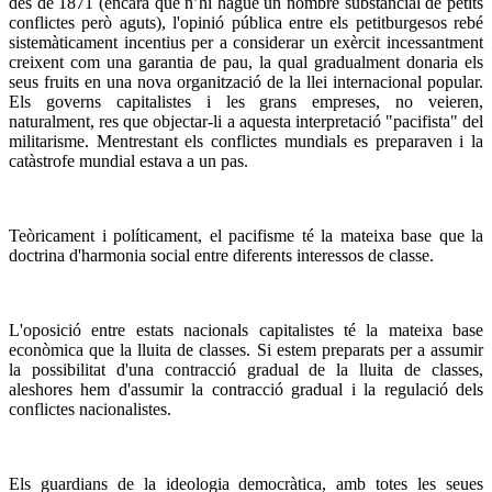
des de 1871 (encara que n’hi hagué un nombre substancial de petits
conflictes però aguts), l'opinió pública entre els petitburgesos rebé
sistemàticament incentius per a considerar un exèrcit incessantment
creixent com una garantia de pau, la qual gradualment donaria els
seus fruits en una nova organització de la llei internacional popular.
Els governs capitalistes i les grans empreses, no veieren,
naturalment, res que objectar-li a aquesta interpretació "pacifista" del
militarisme. Mentrestant els conflictes mundials es preparaven i la
catàstrofe mundial estava a un pas.
Teòricament i políticament, el pacifisme té la mateixa base que la
doctrina d'harmonia social entre diferents interessos de classe.
L'oposició entre estats nacionals capitalistes té la mateixa base
econòmica que la lluita de classes. Si estem preparats per a assumir
la possibilitat d'una contracció gradual de la lluita de classes,
aleshores hem d'assumir la contracció gradual i la regulació dels
conflictes nacionalistes.
Els guardians de la ideologia democràtica, amb totes les seues