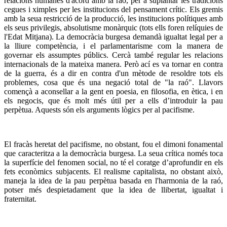
relacions humanes d'acord amb la raó, per a suplantar les tradicions
cegues i ximples per les institucions del pensament crític. Els gremis
amb la seua restricció de la producció, les institucions polítiques amb
els seus privilegis, absolutisme monàrquic (tots ells foren relíquies de
l'Edat Mitjana). La democràcia burgesa demandà igualtat legal per a
la lliure competència, i el parlamentarisme com la manera de
governar els assumptes públics. Cercà també regular les relacions
internacionals de la mateixa manera. Però ací es va tornar en contra
de la guerra, és a dir en contra d'un mètode de resoldre tots els
problemes, cosa que és una negació total de "la raó". Llavors
començà a aconsellar a la gent en poesia, en filosofia, en ètica, i en
els negocis, que és molt més útil per a ells d’introduir la pau
perpètua. Aquests són els arguments lògics per al pacifisme.
El fracàs heretat del pacifisme, no obstant, fou el dimoni fonamental
que caracteritza a la democràcia burgesa. La seua crítica només toca
la superfície del fenomen social, no té el coratge d’aprofundir en els
fets econòmics subjacents. El realisme capitalista, no obstant això,
maneja la idea de la pau perpètua basada en l'harmonia de la raó,
potser més despietadament que la idea de llibertat, igualtat i
fraternitat.