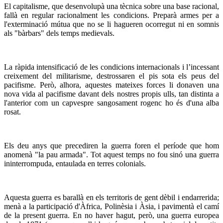
El capitalisme, que desenvolupà una tècnica sobre una base racional,
fallà en regular racionalment les condicions. Preparà armes per a
l'exterminació mútua que no se li hagueren ocorregut ni en somnis
als "bàrbars" dels temps medievals.
La ràpida intensificació de les condicions internacionals i l’incessant
creixement del militarisme, destrossaren el pis sota els peus del
pacifisme. Però, alhora, aquestes mateixes forces li donaven una
nova vida al pacifisme davant dels nostres propis ulls, tan distinta a
l'anterior com un capvespre sangosament rogenc ho és d'una alba
rosat.
Els deu anys que precediren la guerra foren el període que hom
anomenà "la pau armada". Tot aquest temps no fou sinó una guerra
ininterrompuda, entaulada en terres colonials.
Aquesta guerra es barallà en els territoris de gent dèbil i endarrerida;
menà a la participació d'Àfrica, Polinèsia i Àsia, i pavimentà el camí
de la present guerra. En no haver hagut, però, una guerra europea