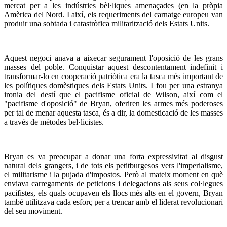
mercat per a les indústries bèl·liques amenaçades (en la pròpia
Amèrica del Nord. I així, els requeriments del carnatge europeu van
produir una sobtada i catastròfica militarització dels Estats Units.
Aquest negoci anava a aixecar segurament l'oposició de les grans
masses del poble. Conquistar aquest descontentament indefinit i
transformar-lo en cooperació patriòtica era la tasca més important de
les polítiques domèstiques dels Estats Units. I fou per una estranya
ironia del destí que el pacifisme oficial de Wilson, així com el
"pacifisme d'oposició" de Bryan, oferiren les armes més poderoses
per tal de menar aquesta tasca, és a dir, la domesticació de les masses
a través de mètodes bel·licistes.
Bryan es va preocupar a donar una forta expressivitat al disgust
natural dels grangers, i de tots els petitburgesos vers l'imperialisme,
el militarisme i la pujada d'impostos. Però al mateix moment en què
enviava carregaments de peticions i delegacions als seus col·legues
pacifistes, els quals ocupaven els llocs més alts en el govern, Bryan
també utilitzava cada esforç per a trencar amb el liderat revolucionari
del seu moviment.