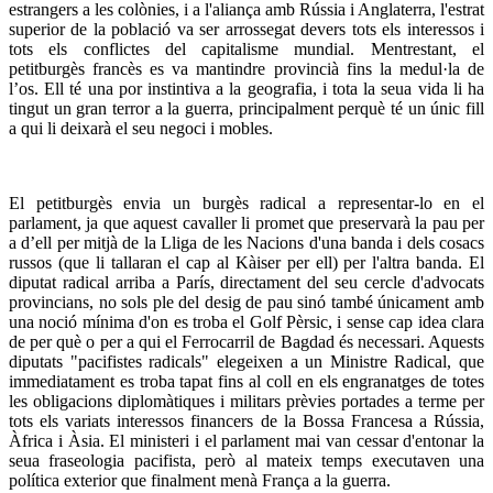
estrangers a les colònies, i a l'aliança amb Rússia i Anglaterra, l'estrat
superior de la població va ser arrossegat devers tots els interessos i
tots els conflictes del capitalisme mundial. Mentrestant, el
petitburgès francès es va mantindre provincià fins la medul·la de
l’os. Ell té una por instintiva a la geografia, i tota la seua vida li ha
tingut un gran terror a la guerra, principalment perquè té un únic fill
a qui li deixarà el seu negoci i mobles.
El petitburgès envia un burgès radical a representar-lo en el
parlament, ja que aquest cavaller li promet que preservarà la pau per
a d’ell per mitjà de la Lliga de les Nacions d'una banda i dels cosacs
russos (que li tallaran el cap al Kàiser per ell) per l'altra banda. El
diputat radical arriba a París, directament del seu cercle d'advocats
provincians, no sols ple del desig de pau sinó també únicament amb
una noció mínima d'on es troba el Golf Pèrsic, i sense cap idea clara
de per què o per a qui el Ferrocarril de Bagdad és necessari. Aquests
diputats "pacifistes radicals" elegeixen a un Ministre Radical, que
immediatament es troba tapat fins al coll en els engranatges de totes
les obligacions diplomàtiques i militars prèvies portades a terme per
tots els variats interessos financers de la Bossa Francesa a Rússia,
Àfrica i Àsia. El ministeri i el parlament mai van cessar d'entonar la
seua fraseologia pacifista, però al mateix temps executaven una
política exterior que finalment menà França a la guerra.