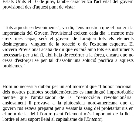
Estats Units el 10 de juny, també caracteritzà l'activitat del govern
provisional des d'aquest punt de vista:
"Tots aquests esdeveniments", va dir, "ens mostren que el poder i la
importància del Govern Provisional creixen cada dia, i mentre més
creix més capaç serà el govern de foragitar tots els elements
desintegrants, vinguen de la reacció o de l'extrema esquerra. El
Govern Provisional acaba de dir que es farà amb tots els instruments
necessaris per a tal fi, així haja de recórrer a la força, encara que no
cessa d'esforçar-se per tal d’assolir una solució pacífica a aquests
problemes."
Hom no necessita dubtar per un sol moment que "l’honor nacional"
dels nostres patriotes socialdemòcrates es mantingué impertorbable
mentre que l'ambaixador de la "democràcia revolucionària"
ansiosament li provava a la plutocràcia nord-americana que el
govern rus estava preparat per a vessar la sang del proletariat rus en
el nom de la llei i l'ordre (sent l'element més important de la llei i
l'ordre el seu suport lleial al capitalisme de l'
Entente
).