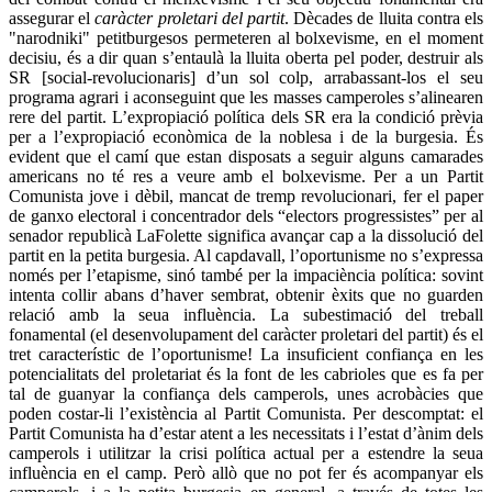
assegurar el
caràcter proletari del partit
. Dècades de lluita contra els
"narodniki" petitburgesos permeteren al bolxevisme, en el moment
decisiu, és a dir quan s’entaulà la lluita oberta pel poder, destruir als
SR [social-revolucionaris] d’un sol colp, arrabassant-los el seu
programa agrari i aconseguint que les masses camperoles s’alinearen
rere del partit. L’expropiació política dels SR era la condició prèvia
per a l’expropiació econòmica de la noblesa i de la burgesia. És
evident que el camí que estan disposats a seguir alguns camarades
americans no té res a veure amb el bolxevisme. Per a un Partit
Comunista jove i dèbil, mancat de tremp revolucionari, fer el paper
de ganxo electoral i concentrador dels “electors progressistes” per al
senador republicà LaFolette significa avançar cap a la dissolució del
partit en la petita burgesia. Al capdavall, l’oportunisme no s’expressa
només per l’etapisme, sinó també per la impaciència política: sovint
intenta collir abans d’haver sembrat, obtenir èxits que no guarden
relació amb la seua influència. La subestimació del treball
fonamental (el desenvolupament del caràcter proletari del partit) és el
tret característic de l’oportunisme! La insuficient confiança en les
potencialitats del proletariat és la font de les cabrioles que es fa per
tal de guanyar la confiança dels camperols, unes acrobàcies que
poden costar-li l’existència al Partit Comunista. Per descomptat: el
Partit Comunista ha d’estar atent a les necessitats i l’estat d’ànim dels
camperols i utilitzar la crisi política actual per a estendre la seua
influència en el camp. Però allò que no pot fer és acompanyar els