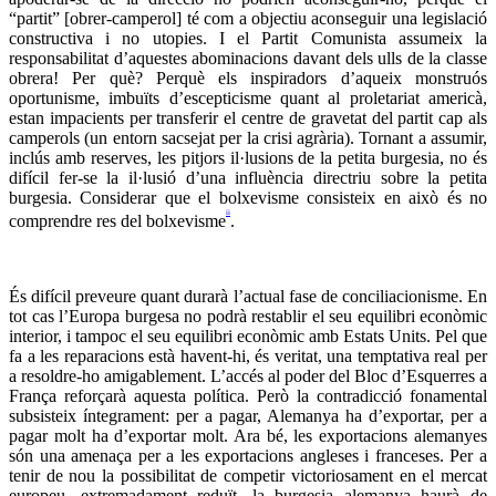
“partit” [obrer-camperol] té com a objectiu aconseguir una legislació
constructiva i no utopies. I el Partit Comunista assumeix la
responsabilitat d’aquestes abominacions davant dels ulls de la classe
obrera! Per què? Perquè els inspiradors d’aqueix monstruós
oportunisme, imbuïts d’escepticisme quant al proletariat americà,
estan impacients per transferir el centre de gravetat del partit cap als
camperols (un entorn sacsejat per la crisi agrària). Tornant a assumir,
inclús amb reserves, les pitjors il·lusions de la petita burgesia, no és
difícil fer-se la il·lusió d’una influència directriu sobre la petita
burgesia. Considerar que el bolxevisme consisteix en això és no
ii
comprendre res del bolxevisme
.
És difícil preveure quant durarà l’actual fase de conciliacionisme. En
tot cas l’Europa burgesa no podrà restablir el seu equilibri econòmic
interior, i tampoc el seu equilibri econòmic amb Estats Units. Pel que
fa a les reparacions està havent-hi, és veritat, una temptativa real per
a resoldre-ho amigablement. L’accés al poder del Bloc d’Esquerres a
França reforçarà aquesta política. Però la contradicció fonamental
subsisteix íntegrament: per a pagar, Alemanya ha d’exportar, per a
pagar molt ha d’exportar molt. Ara bé, les exportacions alemanyes
són una amenaça per a les exportacions angleses i franceses. Per a
tenir de nou la possibilitat de competir victoriosament en el mercat
europeu, extremadament reduït, la burgesia alemanya haurà de