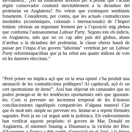
inevitables)... ¿Hi ha fonaments seriosos per a pensar que l’actual
règim conservador conduirà inevitablement a la dictadura del
proletariat en Anglaterra? No veiem que existisquen semblants
fonaments. Considerem, per contra, que les actuals contradiccions
insolubles (econòmiques, colonials i internacionals) de l’Imperi
britànic oferiran un important ferment per a l’oposició mig plebea
que conforma l’autoanomenat
Labour Party
. Segons tots els indicis,
en Anglaterra, més que no en cap altre país del globus, abans
d’arribar a la dictadura del proletariat, la classe obrera haurà de
passar per l’etapa d’un govern “laborista” vertebrat per un
Labour
Party
reformistapacifista que ja ha rebut uns quatre milions de vots
en les darreres eleccions.”
“Però potser no implica açò que en la seua opinió s’ha produït una
atenuació de les contradiccions polítiques? Al capdavall, açò és un
cert oportunisme de dreta!”. Així han objectat els camarades que no
poden protegir-se de les tendències oportunistes més que ignorant-
les. Com si preveure un increment temporal de les il·lusions
conciliacionistes signifiqués compartir-les d’alguna manera! Clar
que és molt més simple no preveure res, limitar-se a repetir fórmules
sagrades. Però ja no cal seguir amb la polèmica. Els esdeveniments
han verificat aquests propòsits: el govern de Mac Donald en
Anglaterra, el ministeri Staunig a Dinamarca, la victòria del Bloc
d’Esquerres a França i dels partits d’oposició en el Japó, i la figura