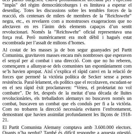
"impàs" del règim democràticoburges i es limitava a esperar el
desenllaç. Totes les discussions sobre les temibles forces de la
reacció, els centenars de milers de membres de la "Reichswehr"
negra, etc., es revelaren com a monstruoses exageracions que no
afectaven en res l’ànim dels elements capaços d’un sentit
revolucionari. Només la "Reichswehr" oficial representava una
força real. Però numèricament era molt dèbil i hagués estat
escombrada per l’assalt de milions d’homes.
Al costat de les masses ja de bon segur guanyades pel Partit
Comunista, gravitaven masses encara més nombroses que esperaven
el senyal per al combat i una direcció. Com que no ho reberen,
començaren a allunyar-se dels comunistes tan espontàniament com
se’ls havien apropat. Així s’explica el ràpid canvi en la relació de
forces que permeté la victòria política de Secker sense a penes
resistència. Paral·lelament, els polítics que el recolzaven, escudant-se
en el seu ràpid èxit proclamaven: “Veieu, el proletariat no vol
combatre”. De fet, després de la meitat d’una dècada de lluites
revolucionàries, els treballadors alemanys no buscaven només un
combat, buscaven un combat que els conduís per fi a la victòria.
Com no trobaren la direcció necessària evitaren l’enfrontament,
demostrant que havien assimilat profundament les lliçons de 1918-
21.
El Partit Comunista Alemany comptava amb 3.600.000 electors.
Quants n’ha perdut? També és difícil respondre a aquesta qüestió.