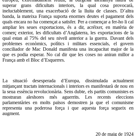
superar grans dificultats interiors, la qual cosa provocarà,
ineluctablement, una exacerbació de la lluita de classes. D’altra
banda, la mateixa França suporta enormes deutes el pagament dels
quals encara no ha començat a satisfer. Per a començar a fer-ho li cal
ampliar les seues exportacions, és a dir, acréixer, en matèria de
comerç exterior, les dificultats d’Anglaterra, les exportacions de la
qual estan al 75% del seu nivell anterior a la guerra. Davant dels
problemes econòmics, polítics i militars essencials, el govern
conciliador de Mac Donald manifesta una incapacitat major de la
que es podia esperar. No cal dir que les coses no aniran millor a
França amb el Bloc d’Esquerres.
La situació desesperada d’Europa, dissimulada actualment
mitjançant tractats internacionals i interiors es manifestarà de nou en
la seua essència revolucionària. Sens dubte, els partits comunistes es
mostraran aleshores més aguerrits. Les recents eleccions
parlamentàries en molts països demostren ja que el comunisme
representa una poderosa força i que aquesta força segueix en
augment.
20 de maig de 1924