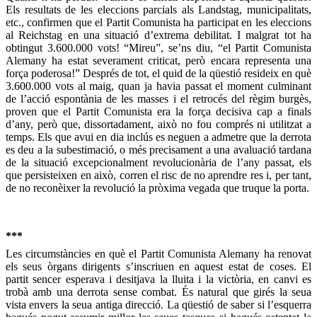
Els resultats de les eleccions parcials als Landstag, municipalitats,
etc., confirmen que el Partit Comunista ha participat en les eleccions
al Reichstag en una situació d’extrema debilitat. I malgrat tot ha
obtingut 3.600.000 vots! “Mireu”, se’ns diu, “el Partit Comunista
Alemany ha estat severament criticat, però encara representa una
força poderosa!” Després de tot, el quid de la qüestió resideix en què
3.600.000 vots al maig, quan ja havia passat el moment culminant
de l’acció espontània de les masses i el retrocés del règim burgès,
proven que el Partit Comunista era la força decisiva cap a finals
d’any, però que, dissortadament, això no fou comprés ni utilitzat a
temps. Els que avui en dia inclús es neguen a admetre que la derrota
es deu a la subestimació, o més precisament a una avaluació tardana
de la situació excepcionalment revolucionària de l’any passat, els
que persisteixen en això, corren el risc de no aprendre res i, per tant,
de no reconèixer la revolució la pròxima vegada que truque la porta.
***
Les circumstàncies en què el Partit Comunista Alemany ha renovat
els seus òrgans dirigents s’inscriuen en aquest estat de coses. El
partit sencer esperava i desitjava la lluita i la victòria, en canvi es
trobà amb una derrota sense combat. És natural que girés la seua
vista envers la seua antiga direcció. La qüestió de saber si l’esquerra