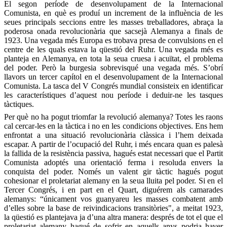
El segon període de desenvolupament de la Internacional
Comunista, en què es produí un increment de la influència de les
seues principals seccions entre les masses treballadores, abraça la
poderosa onada revolucionària que sacsejà Alemanya a finals de
1923. Una vegada més Europa es trobava presa de convulsions en el
centre de les quals estava la qüestió del Ruhr. Una vegada més es
planteja en Alemanya, en tota la seua cruesa i acuïtat, el problema
del poder. Però la burgesia sobrevisqué una vegada més. S’obrí
llavors un tercer capítol en el desenvolupament de la Internacional
Comunista. La tasca del V Congrés mundial consisteix en identificar
les característiques d’aquest nou període i deduir-ne les tasques
tàctiques.
Per què no ha pogut triomfar la revolució alemanya? Totes les raons
cal cercar-les en la tàctica i no en les condicions objectives. Ens hem
enfrontat a una situació revolucionària clàssica i l’hem deixada
escapar. A partir de l’ocupació del Ruhr, i més encara quan es palesà
la fallida de la resistència passiva, hagués estat necessari que el Partit
Comunista adoptés una orientació ferma i resoluda envers la
conquista del poder. Només un valent gir tàctic hagués pogut
cohesionar el proletariat alemany en la seua lluita pel poder. Si en el
Tercer Congrés, i en part en el Quart, diguérem als camarades
alemanys: “únicament vos guanyareu les masses combatent amb
d’elles sobre la base de reivindicacions transitòries", a meitat 1923,
la qüestió es plantejava ja d’una altra manera: després de tot el que el
proletariat alemany hagué de sofrir en aquells anys podria haver