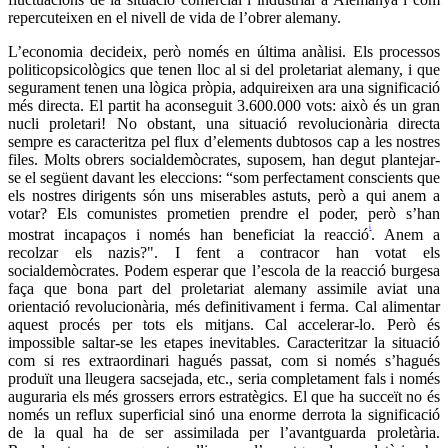
repercuteixen en el nivell de vida de l’obrer alemany.
L’economia decideix, però només en última anàlisi. Els processos
politicopsicològics que tenen lloc al si del proletariat alemany, i que
segurament tenen una lògica pròpia, adquireixen ara una significació
més directa. El partit ha aconseguit 3.600.000 vots: això és un gran
nucli proletari! No obstant, una situació revolucionària directa
sempre es caracteritza pel flux d’elements dubtosos cap a les nostres
files. Molts obrers socialdemòcrates, suposem, han degut plantejar-
se el següent davant les eleccions: “som perfectament conscients que
els nostres dirigents són uns miserables astuts, però a qui anem a
votar? Els comunistes prometien prendre el poder, però s’han
i
mostrat incapaços i només han beneficiat la reacció
. Anem a
recolzar els nazis?". I fent a contracor han votat els
socialdemòcrates. Podem esperar que l’escola de la reacció burgesa
faça que bona part del proletariat alemany assimile aviat una
orientació revolucionària, més definitivament i ferma. Cal alimentar
aquest procés per tots els mitjans. Cal accelerar-lo. Però és
impossible saltar-se les etapes inevitables. Caracteritzar la situació
com si res extraordinari hagués passat, com si només s’hagués
produït una lleugera sacsejada, etc., seria completament fals i només
auguraria els més grossers errors estratègics. El que ha succeït no és
només un reflux superficial sinó una enorme derrota la significació
de la qual ha de ser assimilada per l’avantguarda proletària.