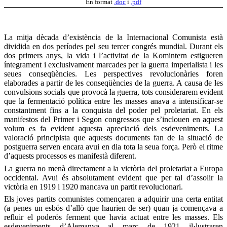
En format
.doc
i
.pdf
La mitja dècada d’existència de la Internacional Comunista està
dividida en dos períodes pel seu tercer congrés mundial. Durant els
dos primers anys, la vida i l’activitat de la Komintern estigueren
íntegrament i exclusivament marcades per la guerra imperialista i les
seues conseqüències. Les perspectives revolucionàries foren
elaborades a partir de les conseqüències de la guerra. A causa de les
convulsions socials que provocà la guerra, tots considerarem evident
que la fermentació política entre les masses anava a intensificar-se
constantment fins a la conquista del poder pel proletariat. En els
manifestos del Primer i Segon congressos que s’inclouen en aquest
volum es fa evident aquesta apreciació dels esdeveniments. La
valoració principista que aquests documents fan de la situació de
postguerra serven encara avui en dia tota la seua força. Però el ritme
d’aquests processos es manifestà diferent.
La guerra no menà directament a la victòria del proletariat a Europa
occidental. Avui és absolutament evident que per tal d’assolir la
victòria en 1919 i 1920 mancava un partit revolucionari.
Els joves partits comunistes començaren a adquirir una certa entitat
(a penes un esbós d’allò que haurien de ser) quan ja començava a
refluir el poderós ferment que havia actuat entre les masses. Els
esdeveniments d’Alemanya al març de 1921 il·lustraren