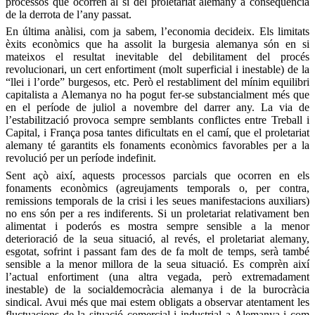
processos que ocorren al si del proletariat alemany a conseqüència
de la derrota de l’any passat.
En última anàlisi, com ja sabem, l’economia decideix. Els limitats
èxits econòmics que ha assolit la burgesia alemanya són en si
mateixos el resultat inevitable del debilitament del procés
revolucionari, un cert enfortiment (molt superficial i inestable) de la
“llei i l’orde” burgesos, etc. Però el restabliment del mínim equilibri
capitalista a Alemanya no ha pogut fer-se substancialment més que
en el període de juliol a novembre del darrer any. La via de
l’estabilització provoca sempre semblants conflictes entre Treball i
Capital, i França posa tantes dificultats en el camí, que el proletariat
alemany té garantits els fonaments econòmics favorables per a la
revolució per un període indefinit.
Sent açò així, aquests processos parcials que ocorren en els
fonaments econòmics (agreujaments temporals o, per contra,
remissions temporals de la crisi i les seues manifestacions auxiliars)
no ens són per a res indiferents. Si un proletariat relativament ben
alimentat i poderós es mostra sempre sensible a la menor
deterioració de la seua situació, al revés, el proletariat alemany,
esgotat, sofrint i passant fam des de fa molt de temps, serà també
sensible a la menor millora de la seua situació. Es comprèn així
l’actual enfortiment (una altra vegada, però extremadament
inestable) de la socialdemocràcia alemanya i de la burocràcia
sindical. Avui més que mai estem obligats a observar atentament les
fluctuacions de la situació comercial i industrial a Alemanya i com