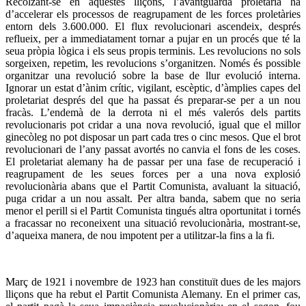
Recolzant-se en aquestes lliçons, l’avantguarda proletària ha
d’accelerar els processos de reagrupament de les forces proletàries
entorn dels 3.600.000. El flux revolucionari ascendeix, després
reflueix, per a immediatament tornar a pujar en un procés que té la
seua pròpia lògica i els seus propis terminis. Les revolucions no sols
sorgeixen, repetim, les revolucions s’organitzen. Només és possible
organitzar una revolució sobre la base de llur evolució interna.
Ignorar un estat d’ànim crític, vigilant, escèptic, d’àmplies capes del
proletariat després del que ha passat és preparar-se per a un nou
fracàs. L’endemà de la derrota ni el més valerós dels partits
revolucionaris pot cridar a una nova revolució, igual que el millor
ginecòleg no pot disposar un part cada tres o cinc mesos. Que el brot
revolucionari de l’any passat avortés no canvia el fons de les coses.
El proletariat alemany ha de passar per una fase de recuperació i
reagrupament de les seues forces per a una nova explosió
revolucionària abans que el Partit Comunista, avaluant la situació,
puga cridar a un nou assalt. Per altra banda, sabem que no seria
menor el perill si el Partit Comunista tingués altra oportunitat i tornés
a fracassar no reconeixent una situació revolucionària, mostrant-se,
d’aqueixa manera, de nou impotent per a utilitzar-la fins a la fi.
Març de 1921 i novembre de 1923 han constituït dues de les majors
lliçons que ha rebut el Partit Comunista Alemany. En el primer cas,