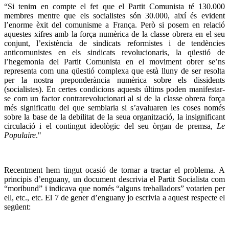
“Si tenim en compte el fet que el Partit Comunista té 130.000
membres mentre que els socialistes són 30.000, així és evident
l’enorme èxit del comunisme a França. Però si posem en relació
aquestes xifres amb la força numèrica de la classe obrera en el seu
conjunt, l’existència de sindicats reformistes i de tendències
anticomunistes en els sindicats revolucionaris, la qüestió de
l’hegemonia del Partit Comunista en el moviment obrer se’ns
representa com una qüestió complexa que està lluny de ser resolta
per la nostra preponderància numèrica sobre els dissidents
(socialistes). En certes condicions aquests últims poden manifestar-
se com un factor contrarevolucionari al si de la classe obrera força
més significatiu del que semblaria si s’avaluaren les coses només
sobre la base de la debilitat de la seua organització, la insignificant
circulació i el contingut ideològic del seu òrgan de premsa,
Le
Populaire
."
Recentment hem tingut ocasió de tornar a tractar el problema. A
principis d’enguany, un document descrivia el Partit Socialista com
“moribund” i indicava que només “alguns treballadors” votarien per
ell, etc., etc. El 7 de gener d’enguany jo escrivia a aquest respecte el
següent: