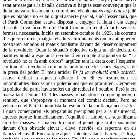
estat arrossegat a la batalla decisiva si hagués estat convençut que la
lluita anava seriosament, o com diuen els alemanys
aufs Ganze
(allò
que es planteja no és tal o qual aspecte parcial, sinó l’essencial), que
el Partit Comunista estava disposat a engegar la lluita i era capaç
d’assolir la victòria. Però el Partit Comunista rectificà tard i sense la
fermesa necessària. Inclús en setembre-octubre de 1923, els corrents
d’esquerra i dreta, malgrat els durs enfrontaments que mantingueren,
mostraren ambdós el mateix fatalisme davant del desenvolupament
de la revolució. Quan la situació objectiva exigia un gir decisiu, el
partit es limità a esperar la revolució en compte d’organitzar-la. “La
revolució no es fa amb ordres”, argüïen tant la dreta com l’esquerra,
confonent la revolució com un tot amb una de les seues etapes, la de
la presa del poder. El meu article:
Es fa la revolució amb ordres?
,
estava dedicat a aquesta qüestió i en ell es resumeixen les
innombrables discussions i polèmiques que es produïren. Certament
la política del partit havia sofert un gir radical a l’octubre. Però ja era
massa tard. Durant 1923 les masses treballadores comprengueren, o
sentiren, que s’apropava el moment del combat decisiu. Però no
veieren en el Partit Comunista la resolució i la confiança necessàries.
I quan començaren els preparatius precipitats per a la insurrecció,
aquests pergué immediatament l’equilibri i, també, els seus lligams
amb les masses. El mateix li ocorre al genet que arriba suaument
davant d’un obstacle elevat i clava, nerviós, els esperons en els
flancs del cavall. Encara que aquest intente saltar la barrera, és força