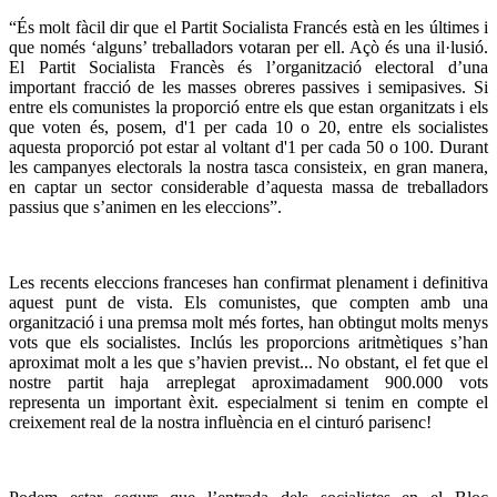
“És molt fàcil dir que el Partit Socialista Francés està en les últimes i
que només ‘alguns’ treballadors votaran per ell. Açò és una il·lusió.
El Partit Socialista Francès és l’organització electoral d’una
important fracció de les masses obreres passives i semipasives. Si
entre els comunistes la proporció entre els que estan organitzats i els
que voten és, posem, d'1 per cada 10 o 20, entre els socialistes
aquesta proporció pot estar al voltant d'1 per cada 50 o 100. Durant
les campanyes electorals la nostra tasca consisteix, en gran manera,
en captar un sector considerable d’aquesta massa de treballadors
passius que s’animen en les eleccions”.
Les recents eleccions franceses han confirmat plenament i definitiva
aquest punt de vista. Els comunistes, que compten amb una
organització i una premsa molt més fortes, han obtingut molts menys
vots que els socialistes. Inclús les proporcions aritmètiques s’han
aproximat molt a les que s’havien previst... No obstant, el fet que el
nostre partit haja arreplegat aproximadament 900.000 vots
representa un important èxit. especialment si tenim en compte el
creixement real de la nostra influència en el cinturó parisenc!