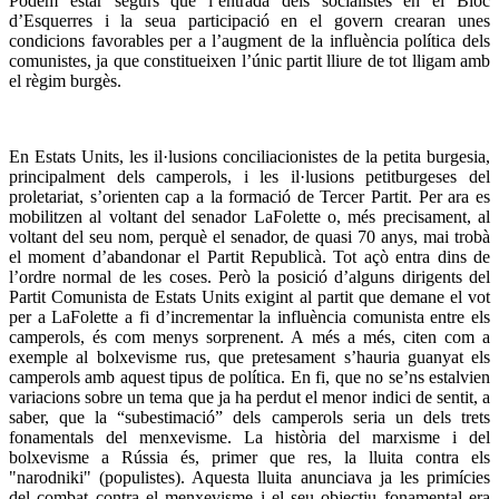
Podem estar segurs que l’entrada dels socialistes en el Bloc
d’Esquerres i la seua participació en el govern crearan unes
condicions favorables per a l’augment de la influència política dels
comunistes, ja que constitueixen l’únic partit lliure de tot lligam amb
el règim burgès.
En Estats Units, les il·lusions conciliacionistes de la petita burgesia,
principalment dels camperols, i les il·lusions petitburgeses del
proletariat, s’orienten cap a la formació de Tercer Partit. Per ara es
mobilitzen al voltant del senador LaFolette o, més precisament, al
voltant del seu nom, perquè el senador, de quasi 70 anys, mai trobà
el moment d’abandonar el Partit Republicà. Tot açò entra dins de
l’ordre normal de les coses. Però la posició d’alguns dirigents del
Partit Comunista de Estats Units exigint al partit que demane el vot
per a LaFolette a fi d’incrementar la influència comunista entre els
camperols, és com menys sorprenent. A més a més, citen com a
exemple al bolxevisme rus, que pretesament s’hauria guanyat els
camperols amb aquest tipus de política. En fi, que no se’ns estalvien
variacions sobre un tema que ja ha perdut el menor indici de sentit, a
saber, que la “subestimació” dels camperols seria un dels trets
fonamentals del menxevisme. La història del marxisme i del
bolxevisme a Rússia és, primer que res, la lluita contra els
"narodniki" (populistes). Aquesta lluita anunciava ja les primícies
del combat contra el menxevisme i el seu objectiu fonamental era