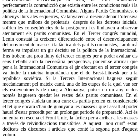
perfectament la contradicció que existia entre les condicions reals i la
política de la Internacional Comunista. Alguns Partits Comunistes, o
almenys llurs ales esquerres, s’afanyaven a desencadenar l’ofensiva
mentre que milions de proletaris, després de les derrotes inicials,
sofrien les conseqüències de la postguerra i es limitaven a observar
atentament els partits comunistes. En el Tercer congrés mundial,
Lenin constatà la creixent diferenciació entre el desenvolupament
del moviment de masses i la tàctica dels partits comunistes, i amb mà
ferma va impulsar un gir decisiu en la política de la Internacional.
Ens trobem ara prou lluny del tercer congrés per a poder avaluar els
seus treballs amb la necessària perspectiva, podent-se afirmar que
per a la Internacional Comunista el gir efectuat en el tercer congrés
va tindre la mateixa importància que el de Brest-Litovsk per a la
república soviètica. Si la Tercera Internacional haguera seguit
mecànicament pel mateix camí, una de les etapes de la qual van ser
els esdeveniments de març a Alemanya, potser en un any o dos
només hagueren quedat les restes dels partits comunistes. En el
tercer congrés s'inicia un nou curs: els partits prenen en consideració
el fet que encara s'han de guanyar a les masses i que l'assalt al poder
haurà d'estar precedit per un prolongat període de preparació. Ací és
on entra en escena el Front Únic, la tàctica per a arribar a les masses
a través de reivindicacions transitòries. A aquest "nou curs" estan
dedicats els discursos i articles que conté la segona part d'aquest
volum.