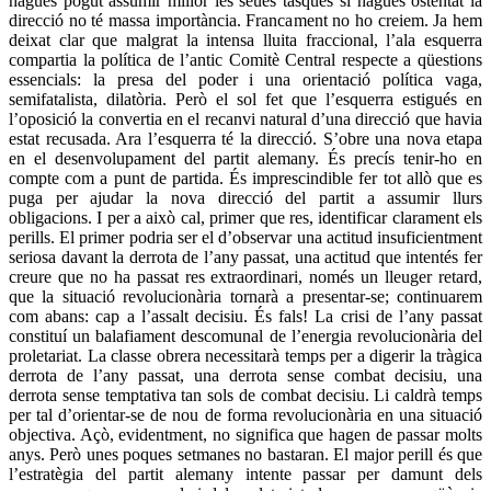
hagués pogut assumir millor les seues tasques si hagués ostentat la
direcció no té massa importància. Francament no ho creiem. Ja hem
deixat clar que malgrat la intensa lluita fraccional, l’ala esquerra
compartia la política de l’antic Comitè Central respecte a qüestions
essencials: la presa del poder i una orientació política vaga,
semifatalista, dilatòria. Però el sol fet que l’esquerra estigués en
l’oposició la convertia en el recanvi natural d’una direcció que havia
estat recusada. Ara l’esquerra té la direcció. S’obre una nova etapa
en el desenvolupament del partit alemany. És precís tenir-ho en
compte com a punt de partida. És imprescindible fer tot allò que es
puga per ajudar la nova direcció del partit a assumir llurs
obligacions. I per a això cal, primer que res, identificar clarament els
perills. El primer podria ser el d’observar una actitud insuficientment
seriosa davant la derrota de l’any passat, una actitud que intentés fer
creure que no ha passat res extraordinari, només un lleuger retard,
que la situació revolucionària tornarà a presentar-se; continuarem
com abans: cap a l’assalt decisiu. És fals! La crisi de l’any passat
constituí un balafiament descomunal de l’energia revolucionària del
proletariat. La classe obrera necessitarà temps per a digerir la tràgica
derrota de l’any passat, una derrota sense combat decisiu, una
derrota sense temptativa tan sols de combat decisiu. Li caldrà temps
per tal d’orientar-se de nou de forma revolucionària en una situació
objectiva. Açò, evidentment, no significa que hagen de passar molts
anys. Però unes poques setmanes no bastaran. El major perill és que
l’estratègia del partit alemany intente passar per damunt dels