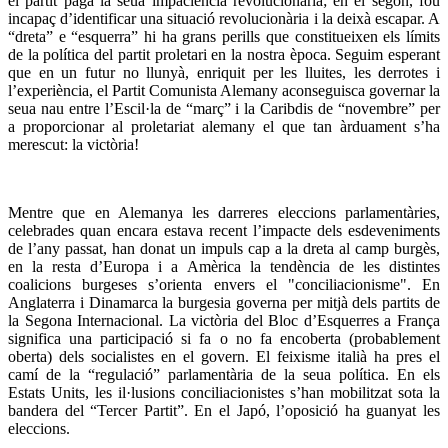
el partit pagà la seua impaciència revolucionària; en el segon, fou
incapaç d’identificar una situació revolucionària i la deixà escapar. A
“dreta” e “esquerra” hi ha grans perills que constitueixen els límits
de la política del partit proletari en la nostra època. Seguim esperant
que en un futur no llunyà, enriquit per les lluites, les derrotes i
l’experiència, el Partit Comunista Alemany aconseguisca governar la
seua nau entre l’Escil·la de “març” i la Caribdis de “novembre” per
a proporcionar al proletariat alemany el que tan àrduament s’ha
merescut: la victòria!
Mentre que en Alemanya les darreres eleccions parlamentàries,
celebrades quan encara estava recent l’impacte dels esdeveniments
de l’any passat, han donat un impuls cap a la dreta al camp burgès,
en la resta d’Europa i a Amèrica la tendència de les distintes
coalicions burgeses s’orienta envers el "conciliacionisme". En
Anglaterra i Dinamarca la burgesia governa per mitjà dels partits de
la Segona Internacional. La victòria del Bloc d’Esquerres a França
significa una participació si fa o no fa encoberta (probablement
oberta) dels socialistes en el govern. El feixisme italià ha pres el
camí de la “regulació” parlamentària de la seua política. En els
Estats Units, les il·lusions conciliacionistes s’han mobilitzat sota la
bandera del “Tercer Partit”. En el Japó, l’oposició ha guanyat les
eleccions.