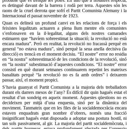
probable que es trenque les potes. En allò que a nosaltres respecta,
es detingué davant de la barrera i rodà per terra. Aquestes són les
raons de la cruel derrota que sofrí el Partit Comunista Alemany i la
Internacional el passat novembre de 1923.
Quan es delineà un profund canvi en les relacions de força i els
feixistes legalitzats actuaren a plena llum mentre els comunistes
s’enfonsaven en la il·legalitat, alguns dels nostres camarades
estimaren que “havíem sobreestimat la situació; la revolució no està
encara madura”. Però en realitat, la revolució no fracassà perquè en
general “no estava madura”, sinó perquè la seua anella decisiva (la
direcció) es trencà en el moment decisiu. “El nostre” error no residia
en “la nostra” sobreestimació de les condicions de la revolució, sinó
en “la nostra” subestimació d’aquestes condicions. “El nostre” error
consistí en què durant setmanes continuarem repetint les mateixes
banalitats perquè “la revolució no es fa amb ordres” i deixarem
passar, així, el moment propici.
S’havia guanyat el Partit Comunista a la majoria dels treballadors
durant els darrers mesos de l’any? És difícil dir quin hagués estat el
resultat d’un sondeig en aqueix moment. Aquestes qüestions no es
decideixen per mitjà d’una enquesta, sinó per la dinàmica del
moviment. Tanmateix que en les files de la socialdemocràcia encara
estaven enquadrats gran nombre d’obrers, només una fracció
insignificant hagués estat disposada a adoptar una postura hostil, ni
tan sols passivament, al gir. La majoria del partit socialdemòcrata, i
dels partits burgesos, estava profundament afectada per l’opressiu