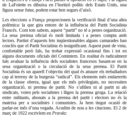
de LaFolette es dibuixa en l’horitzó polític dels Estats Units, una
figura sense futur, podem estar ben segurs d’això.
Les eleccions a França proporcionen la verificació final d’una altra
polèmica: la que gira entorn de la influència del Partit Socialista
Francés. Com tots sabem, aquest “partit” no té a penes organització.
La seua premsa oficial és molt limitada i a penes compta amb
lectors. Partint d’aquests fets inqüestionables alguns camarades han
conclòs que el Partit Socialista és insignificant. Aquest punt de vista,
confortable però fals, ha trobat expressió ocasional fins i tot en
alguns documents oficials del Comintern. En realitat és radicalment
fals avaluar la influència dels socialistes francesos basant-se en la
seua organització o la circulació de la seua premsa. El Partit
Socialista és un aparell l’objectiu del qual és atraure els treballadors
cap al terreny de la burgesia “radical”. Els elements més endarrerits
de la classe obrera, igual que els més privilegiats, no necessiten
organització, ni premsa de partit. No s’afilien ni al partit ni als
sindicats, voten pels socialistes i lligen la premsa groga. La relació
entre militants, abonats a la premsa del partit i electors no és la
mateixa per a socialistes i comunistes. Ja hem tingut ocasió de
parlar-ne més d’una vegada. Acudim de nou a les citacions. El 2 de
març de 1922 escrivíem en
Pravda
: