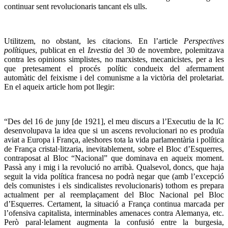
continuar sent revolucionaris tancant els ulls.
Utilitzem, no obstant, les citacions. En l’article
Perspectives
polítiques
, publicat en el
Izvestia
del 30 de novembre, polemitzava
contra les opinions simplistes, no marxistes, mecanicistes, per a les
que pretesament el procés polític condueix del afermament
automàtic del feixisme i del comunisme a la victòria del proletariat.
En el aqueix article hom pot llegir:
“Des del 16 de juny [de 1921], el meu discurs a l’Executiu de la IC
desenvolupava la idea que si un ascens revolucionari no es produïa
aviat a Europa i França, aleshores tota la vida parlamentària i política
de França cristal·litzaria, inevitablement, sobre el Bloc d’Esquerres,
contraposat al Bloc “Nacional” que dominava en aqueix moment.
Passà any i mig i la revolució no arribà. Qualsevol, doncs, que haja
seguit la vida política francesa no podrà negar que (amb l’excepció
dels comunistes i els sindicalistes revolucionaris) tothom es prepara
actualment per al reemplaçament del Bloc Nacional pel Bloc
d’Esquerres. Certament, la situació a França continua marcada per
l’ofensiva capitalista, interminables amenaces contra Alemanya, etc.
Però paral·lelament augmenta la confusió entre la burgesia,