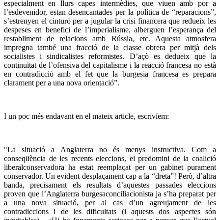
especialment en llurs capes intermèdies, que viuen amb por a
l’esdevenidor, estan desencantades per la política de “reparacions”,
s’estrenyen el cinturó per a jugular la crisi financera que redueix les
despeses en benefici de l’imperialisme, alberguen l’esperança del
restabliment de relacions amb Rússia, etc. Aquesta atmosfera
impregna també una fracció de la classe obrera per mitjà dels
socialistes i sindicalistes reformistes. D’açò es dedueix que la
continuïtat de l’ofensiva del capitalisme i la reacció francesa no està
en contradicció amb el fet que la burgesia francesa es prepara
clarament per a una nova orientació”.
I un poc més endavant en el mateix article, escrivíem:
"La situació a Anglaterra no és menys instructiva. Com a
conseqüència de les recents eleccions, el predomini de la coalició
liberalconservadora ha estat reemplaçat per un gabinet purament
conservador. Un evident desplaçament cap a la “dreta”! Però, d’altra
banda, precisament els resultats d’aquestes passades eleccions
proven que l’Anglaterra burgesaconciliacionista ja s’ha preparat per
a una nova situació, per al cas d’un agreujament de les
contradiccions i de les dificultats (i aquests dos aspectes són