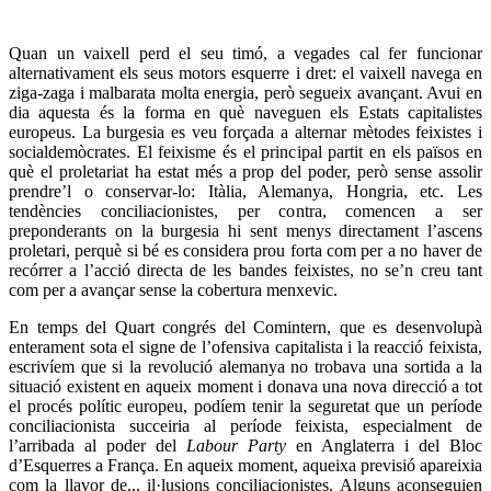
Quan un vaixell perd el seu timó, a vegades cal fer funcionar
alternativament els seus motors esquerre i dret: el vaixell navega en
ziga-zaga i malbarata molta energia, però segueix avançant. Avui en
dia aquesta és la forma en què naveguen els Estats capitalistes
europeus. La burgesia es veu forçada a alternar mètodes feixistes i
socialdemòcrates. El feixisme és el principal partit en els països en
què el proletariat ha estat més a prop del poder, però sense assolir
prendre’l o conservar-lo: Itàlia, Alemanya, Hongria, etc. Les
tendències conciliacionistes, per contra, comencen a ser
preponderants on la burgesia hi sent menys directament l’ascens
proletari, perquè si bé es considera prou forta com per a no haver de
recórrer a l’acció directa de les bandes feixistes, no se’n creu tant
com per a avançar sense la cobertura menxevic.
En temps del Quart congrés del Comintern, que es desenvolupà
enterament sota el signe de l’ofensiva capitalista i la reacció feixista,
escrivíem que si la revolució alemanya no trobava una sortida a la
situació existent en aqueix moment i donava una nova direcció a tot
el procés polític europeu, podíem tenir la seguretat que un període
conciliacionista succeiria al període feixista, especialment de
l’arribada al poder del
Labour Party
en Anglaterra i del Bloc
d’Esquerres a França. En aqueix moment, aqueixa previsió apareixia
com la llavor de... il·lusions conciliacionistes. Alguns aconseguien