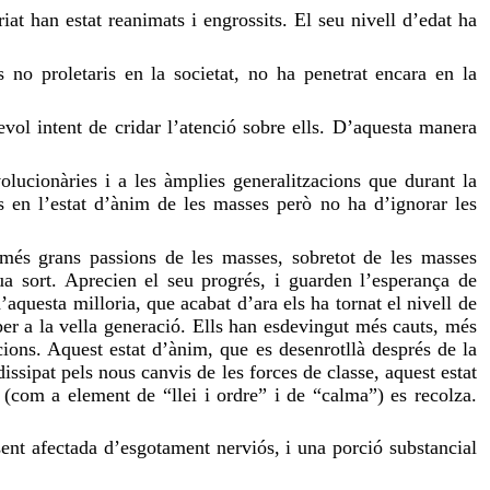
iat han estat reanimats i engrossits. El seu nivell d’edat ha
no proletaris en la societat, no ha penetrat encara en la
sevol intent de cridar l’atenció sobre ells. D’aquesta manera
olucionàries i a les àmplies generalitzacions que durant la
s en l’estat d’ànim de les masses però no ha d’ignorar les
 més grans passions de les masses, sobretot de les masses
a sort. Aprecien el seu progrés, i guarden l’esperança de
questa milloria, que acabat d’ara els ha tornat el nivell de
er a la vella generació. Ells han esdevingut més cauts, més
cions. Aquest estat d’ànim, que es desenrotllà després de la
issipat pels nous canvis de les forces de classe, aquest estat
e (com a element de “llei i ordre” i de “calma”) es recolza.
sent afectada d’esgotament nerviós, i una porció substancial