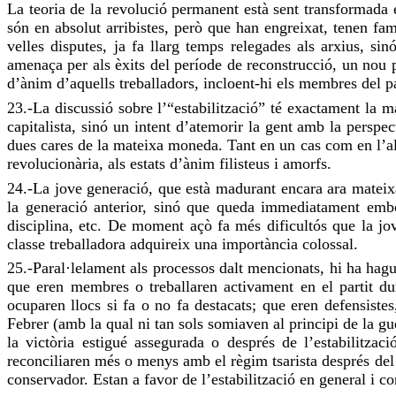
La teoria de la revolució permanent està sent transformada e
són en absolut arribistes, però que han engreixat, tenen fam
velles disputes, ja fa llarg temps relegades als arxius, si
amenaça per als èxits del període de reconstrucció, un nou pe
d’ànim d’aquells treballadors, incloent-hi els membres del pa
23.-La discussió sobre l’“estabilització” té exactament la m
capitalista, sinó un intent d’atemorir la gent amb la perspe
dues cares de la mateixa moneda. Tant en un cas com en l’alt
revolucionària, als estats d’ànim filisteus i amorfs.
24.-La jove generació, que està madurant encara ara mateixa
la generació anterior, sinó que queda immediatament emboli
disciplina, etc. De moment açò fa més dificultós que la jov
classe treballadora adquireix una importància colossal.
25.-Paral·lelament als processos dalt mencionats, hi ha hagut
que eren membres o treballaren activament en el partit dur
ocuparen llocs si fa o no fa destacats; que eren defensistes
Febrer (amb la qual ni tan sols somiaven al principi de la gu
la victòria estigué assegurada o després de l’estabilitza
reconciliaren més o menys amb el règim tsarista després del
conservador. Estan a favor de l’estabilització en general i c