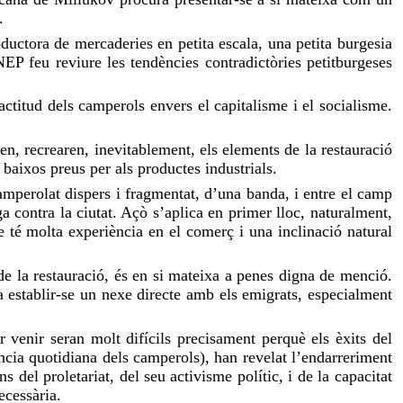
.
oductora de mercaderies en petita escala, una petita burgesia
P feu reviure les tendències contradictòries petitburgeses
l’actitud dels camperols envers el capitalisme i el socialisme.
, recrearen, inevitablement, els elements de la restauració
 baixos preus per als productes industrials.
camperolat dispers i fragmentat, d’una banda, i entre el camp
ga contra la ciutat. Açò s’aplica en primer lloc, naturalment,
e té molta experiència en el comerç i una inclinació natural
de la restauració, és en si mateixa a penes digna de menció.
 establir-se un nexe directe amb els emigrats, especialment
 venir seran molt difícils precisament perquè els èxits del
ència quotidiana dels camperols), han revelat l’endarreriment
 del proletariat, del seu activisme polític, i de la capacitat
ecessària.