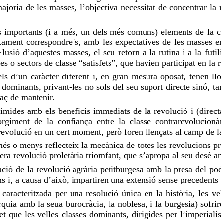
 majoria de les masses, l’objectiva necessitat de concentrar la
 importants (i a més, un dels més comuns) elements de la co
tament correspondre’s, amb les expectatives de les masses en
sió d’aquestes masses, el seu retorn a la rutina i a la futili
es o sectors de classe “satisfets”, que havien participat en la 
lels d’un caràcter diferent i, en gran mesura oposat, tenen l
s dominants, privant-les no sols del seu suport directe sinó, t
aç de mantenir.
imides amb els beneficis immediats de la revolució i (directam
sorgiment de la confiança entre la classe contrarevolucionà
evolució en un cert moment, però foren llençats al camp de la
 més o menys reflecteix la mecànica de totes les revolucions 
ra revolució proletària triomfant, que s’apropa al seu desè an
ció de la revolució agrària petitburgesa amb la presa del pode
ns i, a causa d’això, impartiren una extensió sense precedents
, caracteritzada per una resolució única en la història, les 
rquia amb la seua burocràcia, la noblesa, i la burgesia) sofrir
 que les velles classes dominants, dirigides per l’imperialis