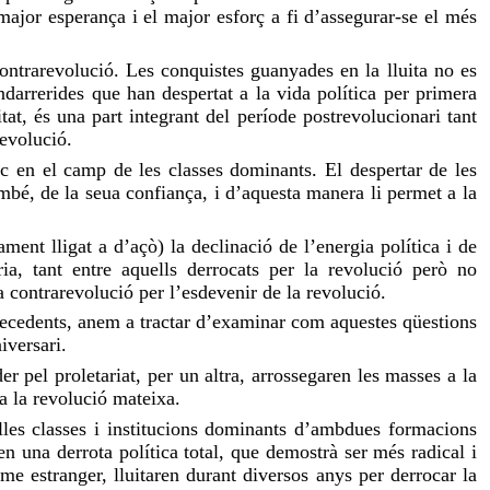
 major esperança i el major esforç a fi d’assegurar-se el més
ntrarevolució. Les conquistes guanyades en la lluita no es
darrerides que han despertat a la vida política per primera
tat, és una part integrant del període postrevolucionari tant
revolució.
loc en el camp de les classes dominants. El despertar de les
ambé, de la seua confiança, i d’aquesta manera li permet a la
ent lligat a d’açò) la declinació de l’energia política i de
ria, tant entre aquells derrocats per la revolució però no
 contrarevolució per l’esdevenir de la revolució.
precedents, anem a tractar d’examinar com aquestes qüestions
iversari.
r pel proletariat, per un altra, arrossegaren les masses a la
 a la revolució mateixa.
velles classes i institucions dominants d’ambdues formacions
en una derrota política total, que demostrà ser més radical i
me estranger, lluitaren durant diversos anys per derrocar la