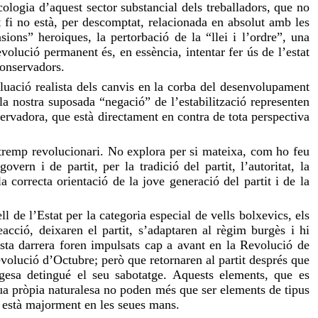
ologia d’aquest sector substancial dels treballadors, que no
st fi no està, per descomptat, relacionada en absolut amb les
ions” heroiques, la pertorbació de la “llei i l’ordre”, una
volució permanent és, en essència, intentar fer ús de l’estat
conservadors.
aluació realista dels canvis en la corba del desenvolupament
la nostra suposada “negació” de l’estabilització representen
ervadora, que està directament en contra de tota perspectiva
 tremp revolucionari. No explora per si mateixa, com ho feu
rn i de partit, per la tradició del partit, l’autoritat, la
correcta orientació de la jove generació del partit i de la
l de l’Estat per la categoria especial de vells bolxevics, els
cció, deixaren el partit, s’adaptaren al règim burgès i hi
uesta darrera foren impulsats cap a avant en la Revolució de
evolució d’Octubre; però que retornaren al partit després que
urgesa detingué el seu sabotatge. Aquests elements, que es
eua pròpia naturalesa no poden més que ser elements de tipus
it està majorment en les seues mans.