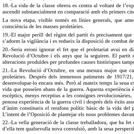
18.-La vida de la classe obrera es centra al voltant de l’exp
ascendit substancialment en comparació amb els primers cinc
La nova etapa, visible només en línies generals, que amen
consciència de les masses proletàries.
19.-El major perill del règim del partit és precisament que 
s’adorm la vigilància i es redueix la disposició de combat del
20.-Seria erroni ignorar el fet que el proletariat avui en 
Revolució d’Octubre i els anys que la seguiren. El partit 
alteracions produïdes per profundes causes històriques tamp
21.-La Revolució d’Octubre, en una mesura major que cap 
proletàries. Després dels immensos patiments de 1917/21, 
desenvolupar-lo encara més. Però al mateix temps la seua exp
vida que posseïen abans de la guerra. Aquesta experiència é
escèptics, menys receptius a les consignes revolucionàries,
penosa experiència de la guerra civil i després dels èxits ass
d’ànim constitueix el rerafons polític bàsic de la vida del 
L’intent de l’Oposició de plantejar els nous problemes davan
22.-La vella generació de la classe treballadora, que ha fet
d’ella tem qualsevulla nova convulsió, amb la seua perspecti