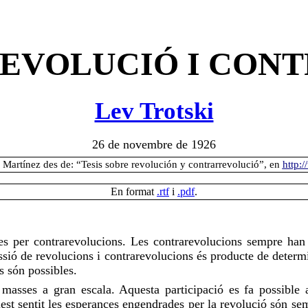
REVOLUCIÓ I CO
Lev Trotski
26 de novembre de 1926
o Martínez des de: “Tesis sobre revolución y contrarrevolució”, en
http:
En format
.rtf
i
.pdf
.
es per contrarevolucions. Les contrarevolucions sempre han f
cessió de revolucions i contrarevolucions és producte de deter
s són possibles.
s masses a gran escala. Aquesta participació es fa possible
quest sentit les esperances engendrades per la revolució són 