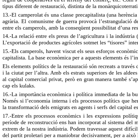
tipus diferent de restauració, distinta de la monàrquicoterrati
13.-El camperolat és una classe precapitalista (una herència
agrària. El comunisme de guerra provocà l’estrangulació de
entre els camperols, amb la conseqüent possibilitat d’una res
14.-La relació entre els preus de l’agricultura i la indústria
L’exportació de productes agrícoles sotmet les “tisores” inte
15.-Els camperols, havent viscut els seus esforços econòmic
capitalista. La base econòmica per a aquests elements és l’int
Els elements polítics de la restauració són recreats a través
i la ciutat per l’altra. Amb els estrats superiors de les ald
al capital comercial privat, però en gran manera també s’ap
cap els kulaks.
16.-La importància econòmica i política immediata de la burg
Només si l’economia interna i els processos polítics que he
la transformació dels emigrats en agents i serfs del capital e
17.-Entre els processos econòmics i les expressions polítiq
període de reconstrucció ens han incorporat al sistema del m
extrem de la nostra indústria. Podem travessar aquest difícil
del partit proletari per a maniobrar decisivament, per a això