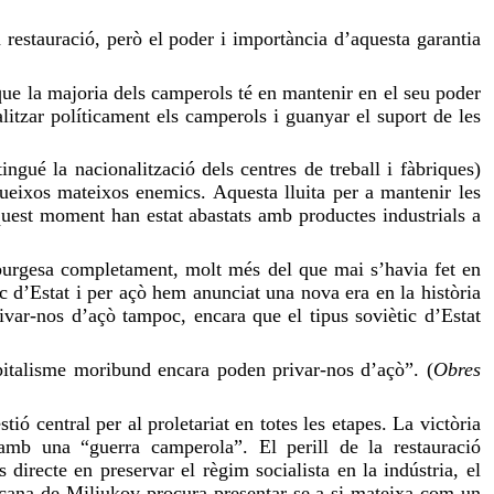
a restauració, però el poder i importància d’aquesta garantia
 que la majoria dels camperols té en mantenir en el seu poder
litzar políticament els camperols i guanyar el suport de les
gué la nacionalització dels centres de treball i fàbriques)
ueixos mateixos enemics. Aquesta lluita per a mantenir les
aquest moment han estat abastats amb productes industrials a
burgesa completament, molt més del que mai s’havia fet en
c d’Estat i per açò hem anunciat una nova era en la història
ivar-nos d’açò tampoc, encara que el tipus soviètic d’Estat
capitalisme moribund encara poden privar-nos d’açò”. (
Obres
ó central per al proletariat en totes les etapes. La victòria
 amb una “guerra camperola”. El perill de la restauració
 directe en preservar el règim socialista en la indústria, el
licana de Miliukov procura presentar-se a si mateixa com un