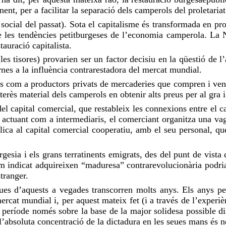
nent, per a facilitar la separació dels camperols del proletariat
 social del passat). Sota el capitalisme és transformada en pr
 les tendències petitburgeses de l’economia camperola. La NE
tauració capitalista.
 (les tisores) provarien ser un factor decisiu en la qüestió de 
rnes a la influència contrarestadora del mercat mundial.
s com a productors privats de mercaderies que compren i venen
erès material dels camperols en obtenir alts preus per al gra i
 del capital comercial, que restableix les connexions entre el 
ees actuant com a intermediaris, el comerciant organitza una va
lica al capital comercial cooperatiu, amb el seu personal, qu
esia i els grans terratinents emigrats, des del punt de vista 
m indicat adquireixen “maduresa” contrarevolucionària podria
stranger.
ues d’aquests a vegades transcorren molts anys. Els anys per
ercat mundial i, per aquest mateix fet (i a través de l’experi
 període només sobre la base de la major solidesa possible dins
 l’absoluta concentració de la dictadura en les seues mans és n