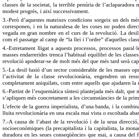
classes de la societat, la terrible penúria de l’aclaparadora
modest progrés, i així successivament.
3.-Però d’aquestes mateixes condicions sorgeix un dels més
corresponen, i en la naturalesa de les coses no poden direc
vegada en gran nombre en el curs de la revolució. La desil·lu
com el passatge al camp de “la llei i l’ordre” d'aquelles class
4.-Estretament lligat a aquests processos, processos paral·
masses endarrerides trenca l’habitual equilibri de les classe
revolució apoderar-se de molt més del que més tard serà cap
5.-La desil·lusió d’un sector considerable de les masses opr
l’activitat de la classe revolucionària, engendren un res
completament aniquilats, com entre aquells que ajudaren la r
6.-Partint de l’esquemàtica síntesi plantejada més dalt, que
s’apliquen més concretament a les circumstàncies de la prime
L’efecte de la guerra imperialista, d’una banda, i la combina
lluita revolucionària en una escala mai vista o escoltada aba
7.-A causa de l’abast de la revolució i de la seua direcció
socioeconòmiques (la precapitalista i la capitalista, la mona
duradora en les seues conseqüències que mai, a causa del fet