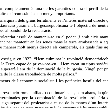
tan completament és una de les garanties contra el perill de l
altres circumstàncies no menys importants.
arquia i dels grans terratinents és l’interès material directe
stauració purament burgesarepublicana té l’objectiu de neutra
er al bàndol de la restauració.
letariat assolí de mantenir-se en el poder (i amb això mantin
nt per mantenir en les seues mans la terra arrabassada a aq
x de manera molt menys directa els camperols, els quals fins 
n escrigué en 1922: “Hem culminat la revolució democràtico
la Terra capaç de privar-nos-en... Hem creat un tipus sovièti
e superarà l’era de la dominació de la burgesia. Ningú pot pr
ca de la classe treballadora de molts països.”
aments de l’economia socialista i les potències hostils del 
revolució roman aïllada) continuarà sent, com abans, la qüesti
determinades per la combinació de la revolució proletària
 siga separat del proletariat a causa de la manca d’un interès
’ha dit, per aquesta mateixa raó, la restauració burgesaepub