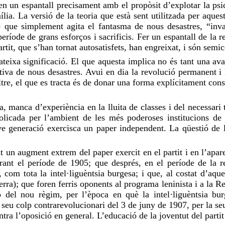
n un espantall precisament amb el propòsit d’explotar la psic
ília. La versió de la teoria que està sent utilitzada per aque
nó que simplement agita el fantasma de nous desastres, “invas
ríode de grans esforços i sacrificis. Fer un espantall de la re
rtit, que s’han tornat autosatisfets, han engreixat, i són semi
ateixa significació. El que aquesta implica no és tant una av
ctiva de nous desastres. Avui en dia la revolució permanent i 
re, el que es tracta és de donar una forma explícitament cons
, manca d’experiència en la lluita de classes i del necessari
cada per l’ambient de les més poderoses institucions de gove
e generació exercisca un paper independent. La qüestió de la 
 un augment extrem del paper exercit en el partit i en l’aparel
ant el període de 1905; que després, en el període de la rea
, com tota la intel·liguèntsia burgesa; i que, al costat d’aq
erra); que foren ferris oponents al programa leninista i a la R
ció del nou règim, per l’època en què la intel·liguèntsia b
 seu colp contrarevolucionari del 3 de juny de 1907, per la s
ontra l’oposició en general. L’educació de la joventut del part