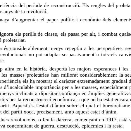
eriència del període de reconstrucció. Els rengles del proletar
 anys de la revolució.
aça d’augmentar el paper polític i econòmic dels elements 
ignora els perills de classe, els passa per alt, i combat qual
 proletariat.
dia és considerablement menys receptiu a les perspectives rev
revolucionari no pot adaptar-se passivament a tots els canvi
oc.
altra en la història, despertà les majors esperances i les
les masses proletàries han millorat considerablement la seu
eriència els ha mostrat el caràcter extremadament gradual d’a
s d’incalculable importància per a les masses, especialment p
 menys inclinats a dipositar confiança en àmplies generalitza
olits per la reconstrucció econòmica, i que no ha estat encara d
partit. Aquest és l’estat d’ànim sobre el qual el burocratism
t del partit xoca, precisament, amb aquest estat d’ànim.
 dues revolucions, o feu la darrera, començant en 1917, està 
va concomitant de guerra, destrucció, epidèmies i la resta.