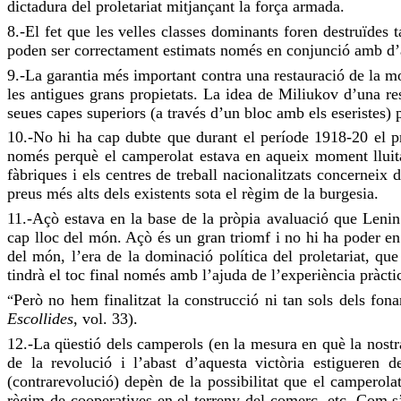
dictadura del proletariat mitjançant la força armada.
8.-El fet que les velles classes dominants foren destruïdes 
poden ser correctament estimats només en conjunció amb d’
9.-La garantia més important contra una restauració de la mon
les antigues grans propietats. La idea de Miliukov d’una re
seues capes superiors (a través d’un bloc amb els eseristes) p
10.-No hi ha cap dubte que durant el període 1918-20 el pro
només perquè el camperolat estava en aqueix moment lluita
fàbriques i els centres de treball nacionalitzats concernei
preus més alts dels existents sota el règim de la burgesia.
11.-Açò estava en la base de la pròpia avaluació que Leni
cap lloc del món. Açò és un gran triomf i no hi ha poder en 
del món, l’era de la dominació política del proletariat, qu
tindrà el toc final només amb l’ajuda de l’experiència pràcti
Però no hem finalitzat la construcció ni tan sols dels fon
“
Escollides
, vol. 33).
12.-La qüestió dels camperols (en la mesura en què la nostra 
de la revolució i l’abast d’aquesta victòria estigueren 
(contrarevolució) depèn de la possibilitat que el camperolat
règim de cooperatives en el terreny del comerç, etc. Com s