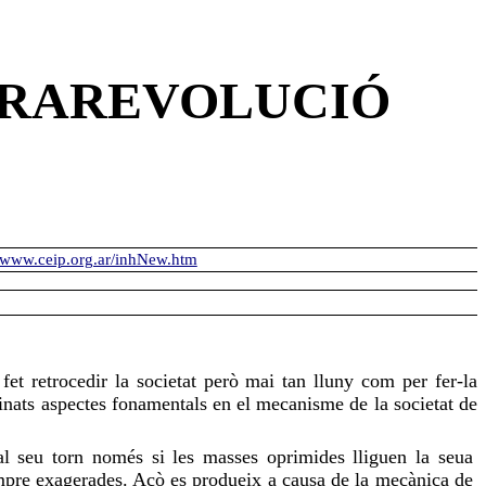
NTRAREVOLUCIÓ
//www.ceip.org.ar/inhNew.htm
et retrocedir la societat però mai tan lluny com per fer-la
minats aspectes fonamentals en el mecanisme de la societat de
 al seu torn només si les masses oprimides lliguen la seua
sempre exagerades. Açò es produeix a causa de la mecànica de