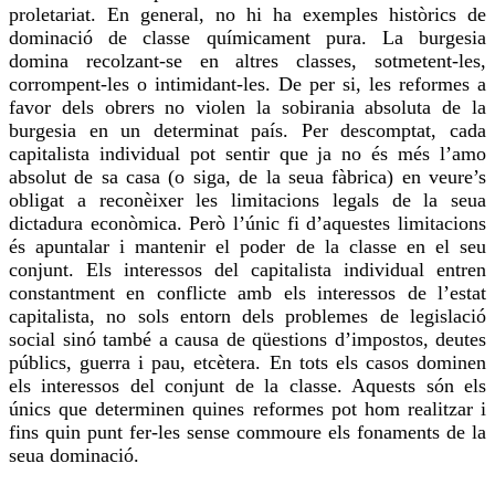
proletariat. En general, no hi ha exemples històrics de
dominació de classe químicament pura. La burgesia
domina recolzant-se en altres classes, sotmetent-les,
corrompent-les o intimidant-les. De per si, les reformes a
favor dels obrers no violen la sobirania absoluta de la
burgesia en un determinat país. Per descomptat, cada
capitalista individual pot sentir que ja no és més l’amo
absolut de sa casa (o siga, de la seua fàbrica) en veure’s
obligat a reconèixer les limitacions legals de la seua
dictadura econòmica. Però l’únic fi d’aquestes limitacions
és apuntalar i mantenir el poder de la classe en el seu
conjunt. Els interessos del capitalista individual entren
constantment en conflicte amb els interessos de l’estat
capitalista, no sols entorn dels problemes de legislació
social sinó també a causa de qüestions d’impostos, deutes
públics, guerra i pau, etcètera. En tots els casos dominen
els interessos del conjunt de la classe. Aquests són els
únics que determinen quines reformes pot hom realitzar i
fins quin punt fer-les sense commoure els fonaments de la
seua dominació.