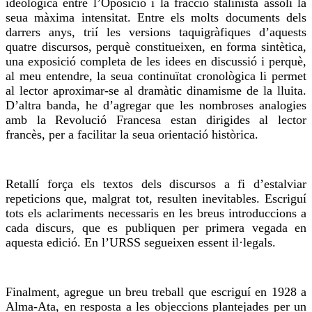
ideològica entre l’Oposició i la fracció stalinista assolí la
seua màxima intensitat. Entre els molts documents dels
darrers anys, trií les versions taquigràfiques d’aquests
quatre discursos, perquè constitueixen, en forma sintètica,
una exposició completa de les idees en discussió i perquè,
al meu entendre, la seua continuïtat cronològica li permet
al lector aproximar-se al dramàtic dinamisme de la lluita.
D’altra banda, he d’agregar que les nombroses analogies
amb la Revolució Francesa estan dirigides al lector
francès, per a facilitar la seua orientació històrica.
Retallí força els textos dels discursos a fi d’estalviar
repeticions que, malgrat tot, resulten inevitables. Escriguí
tots els aclariments necessaris en les breus introduccions a
cada discurs, que es publiquen per primera vegada en
aquesta edició. En l’URSS segueixen essent il·legals.
Finalment, agregue un breu treball que escriguí en 1928 a
Alma-Ata, en resposta a les objeccions plantejades per un