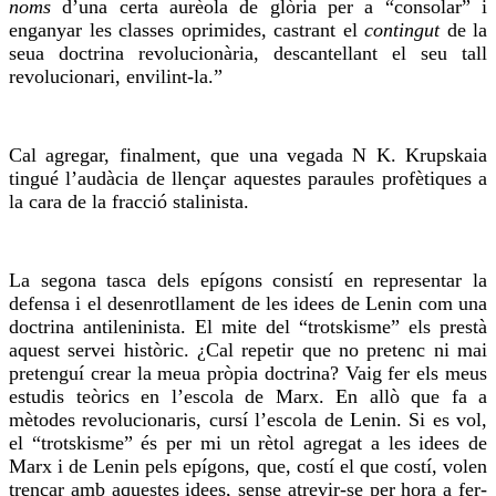
noms
d’una certa aurèola de glòria per a “consolar” i
enganyar les classes oprimides, castrant el
contingut
de la
seua doctrina revolucionària, descantellant el seu tall
revolucionari, envilint-la.”
Cal agregar, finalment, que una vegada N K. Krupskaia
tingué l’audàcia de llençar aquestes paraules profètiques a
la cara de la fracció stalinista.
La segona tasca dels epígons consistí en representar la
defensa i el desenrotllament de les idees de Lenin com una
doctrina antileninista. El mite del “trotskisme” els prestà
aquest servei històric. ¿Cal repetir que no pretenc ni mai
pretenguí crear la meua pròpia doctrina? Vaig fer els meus
estudis teòrics en l’escola de Marx. En allò que fa a
mètodes revolucionaris, cursí l’escola de Lenin. Si es vol,
el “trotskisme” és per mi un rètol agregat a les idees de
Marx i de Lenin pels epígons, que, costí el que costí, volen
trencar amb aquestes idees, sense atrevir-se per hora a fer-