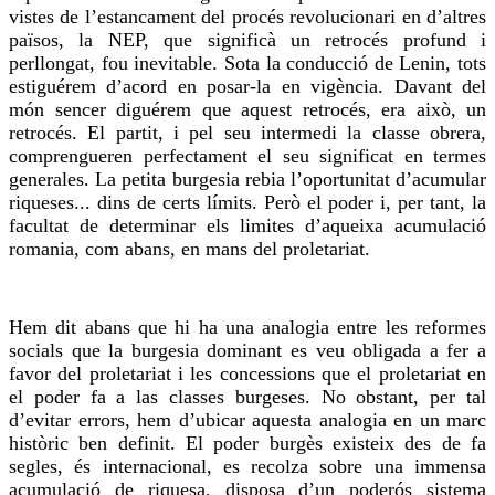
vistes de l’estancament del procés revolucionari en d’altres
països, la NEP, que significà un retrocés profund i
perllongat, fou inevitable. Sota la conducció de Lenin, tots
estiguérem d’acord en posar-la en vigència. Davant del
món sencer diguérem que aquest retrocés, era això, un
retrocés. El partit, i pel seu intermedi la classe obrera,
comprengueren perfectament el seu significat en termes
generales. La petita burgesia rebia l’oportunitat d’acumular
riqueses... dins de certs límits. Però el poder i, per tant, la
facultat de determinar els limites d’aqueixa acumulació
romania, com abans, en mans del proletariat.
Hem dit abans que hi ha una analogia entre les reformes
socials que la burgesia dominant es veu obligada a fer a
favor del proletariat i les concessions que el proletariat en
el poder fa a las classes burgeses. No obstant, per tal
d’evitar errors, hem d’ubicar aquesta analogia en un marc
històric ben definit. El poder burgès existeix des de fa
segles, és internacional, es recolza sobre una immensa
acumulació de riquesa, disposa d’un poderós sistema