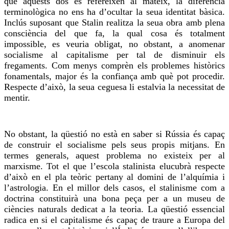
que aquests dos es refereixen al mateix, la diferència
terminològica no ens ha d’ocultar la seua identitat bàsica.
Inclús suposant que Stalin realitza la seua obra amb plena
consciència del que fa, la qual cosa és totalment
impossible, es veuria obligat, no obstant, a anomenar
socialisme al capitalisme per tal de disminuir els
fregaments. Com menys comprèn els problemes històrics
fonamentals, major és la confiança amb què pot procedir.
Respecte d’això, la seua ceguesa li estalvia la necessitat de
mentir.
No obstant, la qüestió no està en saber si Rússia és capaç
de construir el socialisme pels seus propis mitjans. En
termes generals, aquest problema no existeix per al
marxisme. Tot el que l’escola stalinista elucubrà respecte
d’això en el pla teòric pertany al domini de l’alquímia i
l’astrologia. En el millor dels casos, el stalinisme com a
doctrina constituirà una bona peça per a un museu de
ciències naturals dedicat a la teoria. La qüestió essencial
radica en si el capitalisme és capaç de traure a Europa del