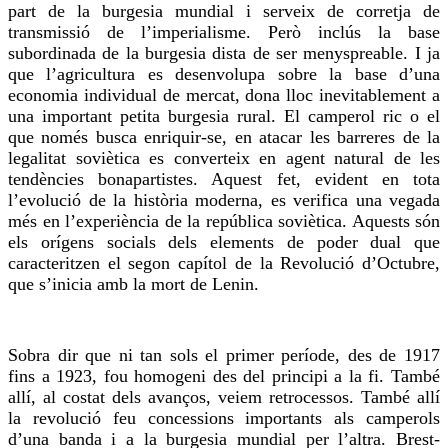
part de la burgesia mundial i serveix de corretja de
transmissió de l’imperialisme. Però inclús la base
subordinada de la burgesia dista de ser menyspreable. I ja
que l’agricultura es desenvolupa sobre la base d’una
economia individual de mercat, dona lloc inevitablement a
una important petita burgesia rural. El camperol ric o el
que només busca enriquir-se, en atacar les barreres de la
legalitat soviètica es converteix en agent natural de les
tendències bonapartistes. Aquest fet, evident en tota
l’evolució de la història moderna, es verifica una vegada
més en l’experiència de la república soviètica. Aquests són
els orígens socials dels elements de poder dual que
caracteritzen el segon capítol de la Revolució d’Octubre,
que s’inicia amb la mort de Lenin.
Sobra dir que ni tan sols el primer període, des de 1917
fins a 1923, fou homogeni des del principi a la fi. També
allí, al costat dels avanços, veiem retrocessos. També allí
la revolució feu concessions importants als camperols
d’una banda i a la burgesia mundial per l’altra. Brest-