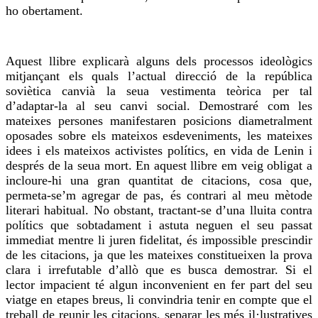
ho obertament.
Aquest llibre explicarà alguns dels processos ideològics
mitjançant els quals l’actual direcció de la república
soviètica canvià la seua vestimenta teòrica per tal
d’adaptar-la al seu canvi social. Demostraré com les
mateixes persones manifestaren posicions diametralment
oposades sobre els mateixos esdeveniments, les mateixes
idees i els mateixos activistes polítics, en vida de Lenin i
després de la seua mort. En aquest llibre em veig obligat a
incloure-hi una gran quantitat de citacions, cosa que,
permeta-se’m agregar de pas, és contrari al meu mètode
literari habitual. No obstant, tractant-se d’una lluita contra
polítics que sobtadament i astuta neguen el seu passat
immediat mentre li juren fidelitat, és impossible prescindir
de les citacions, ja que les mateixes constitueixen la prova
clara i irrefutable d’allò que es busca demostrar. Si el
lector impacient té algun inconvenient en fer part del seu
viatge en etapes breus, li convindria tenir en compte que el
treball de reunir les citacions, separar les més il·lustratives