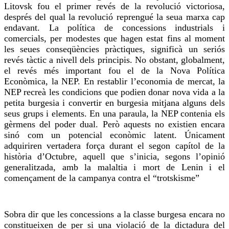
Litovsk fou el primer revés de la revolució victoriosa,
després del qual la revolució reprengué la seua marxa cap
endavant. La política de concessions industrials i
comercials, per modestes que hagen estat fins al moment
les seues conseqüències pràctiques, significà un seriós
revés tàctic a nivell dels principis. No obstant, globalment,
el revés més important fou el de la Nova Política
Econòmica, la NEP. En restablir l’economia de mercat, la
NEP recreà les condicions que podien donar nova vida a la
petita burgesia i convertir en burgesia mitjana alguns dels
seus grups i elements. En una paraula, la NEP contenia els
gèrmens del poder dual. Però aquests no existien encara
sinó com un potencial econòmic latent. Únicament
adquiriren vertadera força durant el segon capítol de la
història d’Octubre, aquell que s’inicia, segons l’opinió
generalitzada, amb la malaltia i mort de Lenin i el
començament de la campanya contra el “trotskisme”
Sobra dir que les concessions a la classe burgesa encara no
constitueixen de per si una violació de la dictadura del