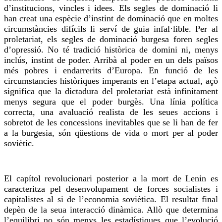
d’institucions, vincles i idees. Els segles de dominació li
han creat una espècie d’instint de dominació que en moltes
circumstàncies difícils li serví de guia infal·lible. Per al
proletariat, els segles de dominació burgesa foren segles
d’opressió. No té tradició històrica de domini ni, menys
inclús, instint de poder. Arribà al poder en un dels països
més pobres i endarrerits d’Europa. En funció de les
circumstancies històriques imperants en l’etapa actual, açò
significa que la dictadura del proletariat està infinitament
menys segura que el poder burgès. Una línia política
correcta, una avaluació realista de les seues accions i
sobretot de les concessions inevitables que se li han de fer
a la burgesia, són qüestions de vida o mort per al poder
soviètic.
El capítol revolucionari posterior a la mort de Lenin es
caracteritza pel desenvolupament de forces socialistes i
capitalistes al si de l’economia soviètica. El resultat final
depèn de la seua interacció dinàmica. Allò que determina
l’equilibri no són menys les estadístiques que l’evolució