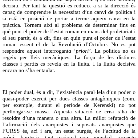
decisiu. Per tant la qüestió es redueix a si la direcció és
capaç de comprendre la necessitat d’un canvi de política i
si està en posició de portar a terme aqueix canvi en la
pràctica. Tornem així al problema de determinar fins en
què punt el poder de l’estat roman en mans del proletariat i
el seu partit, és a dir, fins en quin punt el poder de l’estat
roman essent el de la Revolució d’Octubre. No es pot
respondre aquest interrogant
a
‘
priori’
. La política no es
regeix per lleis mecàniques. La força de les distintes
classes i partits es revela en la lluita. I la lluita decisiva
encara no s’ha entaulat.
El poder dual, és a dir, l’existència paral·lela d’un poder o
quasi-poder exercit per dues classes antagòniques (com,
per exemple, durant el període de Kerenski) no pot
perllongar-se massa. Aquesta situació de crisi s’ha de
resoldre d’una manera o una altra. La millor refutació de
l’afirmació dels anarquistes i suposats anarquistes que
l’URSS és, ací i ara, un estat burgès, és l’actitud de la
pròpia burgesia, tant nacional com mundial, respecte