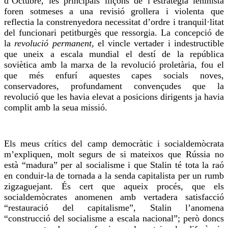
d’Octubre, les principals lliçons de l’estratègia leninista
foren sotmeses a una revisió grollera i violenta que
reflectia la constrenyedora necessitat d’ordre i tranquil·litat
del funcionari petitburgès que ressorgia. La concepció de
la
revolució permanent,
el vincle vertader i indestructible
que uneix a escala mundial el destí de la república
soviètica amb la marxa de la revolució proletària, fou el
que més enfurí aquestes capes socials noves,
conservadores, profundament convençudes que la
revolució que les havia elevat a posicions dirigents ja havia
complit amb la seua missió.
Els meus crítics del camp democràtic i socialdemòcrata
m’expliquen, molt segurs de si mateixos que Rússia no
està “madura” per al socialisme i que Stalin té tota la raó
en conduir-la de tornada a la senda capitalista per un rumb
zigzaguejant. És cert que aqueix procés, que els
socialdemòcrates anomenen amb vertadera satisfacció
“restauració del capitalisme”, Stalin l’anomena
“construcció del socialisme a escala nacional”; però doncs