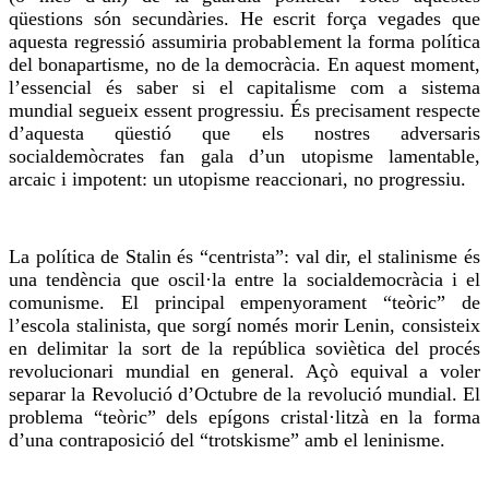
qüestions són secundàries. He escrit força vegades que
aquesta regressió assumiria probablement la forma política
del bonapartisme, no de la democràcia. En aquest moment,
l’essencial és saber si el capitalisme com a sistema
mundial segueix essent progressiu. És precisament respecte
d’aquesta qüestió que els nostres adversaris
socialdemòcrates fan gala d’un utopisme lamentable,
arcaic i impotent: un utopisme reaccionari, no progressiu.
La política de Stalin és “centrista”: val dir, el stalinisme és
una tendència que oscil·la entre la socialdemocràcia i el
comunisme. El principal empenyorament “teòric” de
l’escola stalinista, que sorgí només morir Lenin, consisteix
en delimitar la sort de la república soviètica del procés
revolucionari mundial en general. Açò equival a voler
separar la Revolució d’Octubre de la revolució mundial. El
problema “teòric” dels epígons cristal·litzà en la forma
d’una contraposició del “trotskisme” amb el leninisme.