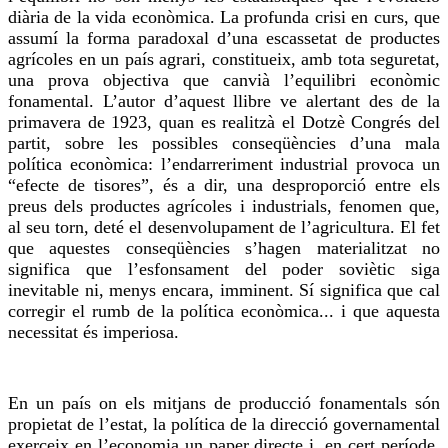
diària de la vida econòmica. La profunda crisi en curs, que
assumí la forma paradoxal d’una escassetat de productes
agrícoles en un país agrari, constitueix, amb tota seguretat,
una prova objectiva que canvià l’equilibri econòmic
fonamental. L’autor d’aquest llibre ve alertant des de la
primavera de 1923, quan es realitzà el Dotzè Congrés del
partit, sobre les possibles conseqüències d’una mala
política econòmica: l’endarreriment industrial provoca un
“efecte de tisores”, és a dir, una desproporció entre els
preus dels productes agrícoles i industrials, fenomen que,
al seu torn, deté el desenvolupament de l’agricultura. El fet
que aquestes conseqüències s’hagen materialitzat no
significa que l’esfonsament del poder soviètic siga
inevitable ni, menys encara, imminent. Sí significa que cal
corregir el rumb de la política econòmica... i que aquesta
necessitat és imperiosa.
En un país on els mitjans de producció fonamentals són
propietat de l’estat, la política de la direcció governamental
exerceix en l’economia un paper directe i, en cert període,