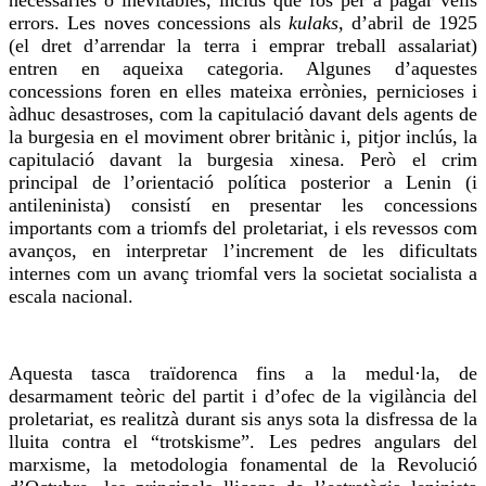
necessàries o inevitables, inclús que fos per a pagar vells
errors. Les noves concessions als
kulaks,
d’abril de 1925
(el dret d’arrendar la terra i emprar treball assalariat)
entren en aqueixa categoria. Algunes d’aquestes
concessions foren en elles mateixa errònies, pernicioses i
àdhuc desastroses, com la capitulació davant dels agents de
la burgesia en el moviment obrer britànic i, pitjor inclús, la
capitulació davant la burgesia xinesa. Però el crim
principal de l’orientació política posterior a Lenin (i
antileninista) consistí en presentar les concessions
importants com a triomfs del proletariat, i els revessos com
avanços, en interpretar l’increment de les dificultats
internes com un avanç triomfal vers la societat socialista a
escala nacional.
Aquesta tasca traïdorenca fins a la medul·la, de
desarmament teòric del partit i d’ofec de la vigilància del
proletariat, es realitzà durant sis anys sota la disfressa de la
lluita contra el “trotskisme”. Les pedres angulars del
marxisme, la metodologia fonamental de la Revolució