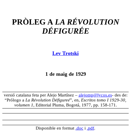
PRÒLEG A
LA RÉVOLUTION
DÉFIGURÉE
Lev Trotski
1 de maig de 1929
versió catalana feta per Alejo Martínez –
alejomp@lycos.es
- des de:
“Prólogo a
La Révolution Défigureé
”, en,
Escritos tomo I 1929-30,
volumen 1
, Editorial Pluma, Bogotá, 1977, pp. 158-171.
Disponible en format
.doc
i
.pdf
.