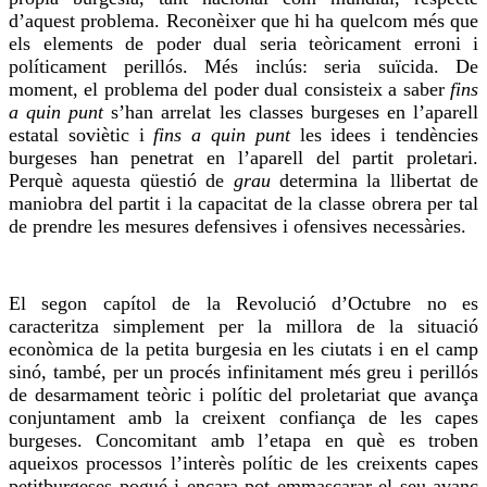
d’aquest problema. Reconèixer que hi ha quelcom més que
els elements de poder dual seria teòricament erroni i
políticament perillós. Més inclús: seria suïcida. De
moment, el problema del poder dual consisteix a saber
fins
a quin punt
s’han arrelat les classes burgeses en l’aparell
estatal soviètic i
fins a quin punt
les idees i tendències
burgeses han penetrat en l’aparell del partit proletari.
Perquè aquesta qüestió de
grau
determina la llibertat de
maniobra del partit i la capacitat de la classe obrera per tal
de prendre les mesures defensives i ofensives necessàries.
El segon capítol de la Revolució d’Octubre no es
caracteritza simplement per la millora de la situació
econòmica de la petita burgesia en les ciutats i en el camp
sinó, també, per un procés infinitament més greu i perillós
de desarmament teòric i polític del proletariat que avança
conjuntament amb la creixent confiança de les capes
burgeses. Concomitant amb l’etapa en què es troben
aqueixos processos l’interès polític de les creixents capes
petitburgeses pogué i encara pot emmascarar el seu avanç