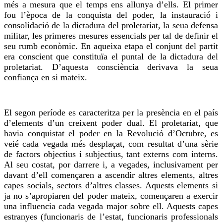
més a mesura que el temps ens allunya d’ells. El primer
fou l’època de la conquista del poder, la instauració i
consolidació de la dictadura del proletariat, la seua defensa
militar, les primeres mesures essencials per tal de definir el
seu rumb econòmic. En aqueixa etapa el conjunt del partit
era conscient que constituïa el puntal de la dictadura del
proletariat. D’aquesta consciència derivava la seua
confiança en si mateix.
El segon període es caracteritza per la presència en el país
d’elements d’un creixent poder dual. El proletariat, que
havia conquistat el poder en la Revolució d’Octubre, es
veié cada vegada més desplaçat, com resultat d’una sèrie
de factors objectius i subjectius, tant externs com interns.
Al seu costat, por darrere i, a vegades, inclusivament per
davant d’ell començaren a ascendir altres elements, altres
capes socials, sectors d’altres classes. Aquests elements si
ja no s’apropiaren del poder mateix, començaren a exercir
una influencia cada vegada major sobre ell. Aquests capes
estranyes (funcionaris de l’estat, funcionaris professionals