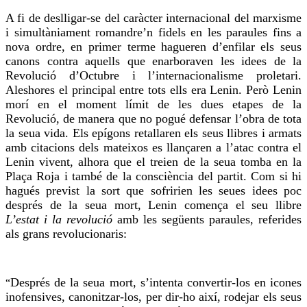
A fi de deslligar-se del caràcter internacional del marxisme
i simultàniament romandre’n fidels en les paraules fins a
nova ordre, en primer terme hagueren d’enfilar els seus
canons contra aquells que enarboraven les idees de la
Revolució d’Octubre i l’internacionalisme proletari.
Aleshores el principal entre tots ells era Lenin. Però Lenin
morí en el moment límit de les dues etapes de la
Revolució, de manera que no pogué defensar l’obra de tota
la seua vida. Els epígons retallaren els seus llibres i armats
amb citacions dels mateixos es llançaren a l’atac contra el
Lenin vivent, alhora que el treien de la seua tomba en la
Plaça Roja i també de la consciència del partit. Com si hi
hagués previst la sort que sofririen les seues idees poc
després de la seua mort, Lenin comença el seu llibre
L’estat i la revolució
amb les següents paraules, referides
als grans revolucionaris:
Després de la seua mort, s’intenta convertir-los en icones
“
inofensives, canonitzar-los, per dir-ho així, rodejar els seus