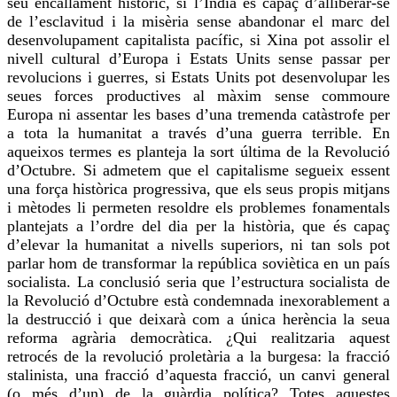
seu encallament històric, si l’Índia és capaç d’alliberar-se
de l’esclavitud i la misèria sense abandonar el marc del
desenvolupament capitalista pacífic, si Xina pot assolir el
nivell cultural d’Europa i Estats Units sense passar per
revolucions i guerres, si Estats Units pot desenvolupar les
seues forces productives al màxim sense commoure
Europa ni assentar les bases d’una tremenda catàstrofe per
a tota la humanitat a través d’una guerra terrible. En
aqueixos termes es planteja la sort última de la Revolució
d’Octubre. Si admetem que el capitalisme segueix essent
una força històrica progressiva, que els seus propis mitjans
i mètodes li permeten resoldre els problemes fonamentals
plantejats a l’ordre del dia per la història, que és capaç
d’elevar la humanitat a nivells superiors, ni tan sols pot
parlar hom de transformar la república soviètica en un país
socialista. La conclusió seria que l’estructura socialista de
la Revolució d’Octubre està condemnada inexorablement a
la destrucció i que deixarà com a única herència la seua
reforma agrària democràtica. ¿Qui realitzaria aquest
retrocés de la revolució proletària a la burgesa: la fracció
stalinista, una fracció d’aquesta fracció, un canvi general
(o més d’un) de la guàrdia política? Totes aquestes