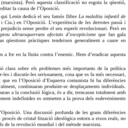
(marxista). Però aquesta classificació no esgota la qüestió,
ditar la causa de l’Oposició.
a qui Lenin dedicà el seu famós llibre
La
malaltia infantil de
 Cia.) en l’Oposició. L’experiència de les derrotes passà i
prejudicis sense perdre el seu esperit revolucionari. Però en
n prou
ultraesquerrans afectats d’escepticisme
que fan gala
as qüestions pràctiques tendeixen generalment a caure en
m a fre en la lluita contra l’enemic. Hem d’eradicar aquesta
ió clara sobre els problemes més importants de la política
les i discutir-les seriosament, cosa que es fa més necessari,
t que en l’Oposició d’Esquerra comunista hi ha diferències
uralment, continuaran produint-se desplaçaments individuals.
aran a la conclusió lògica, és a dir, trencaran totalment amb
moment indefinides es sotmeten a la prova dels esdeveniments
’Oposició. Una discussió profunda de les grans diferències
 procés de cristal·lització ideològica entorn a eixos reals, no
als de la revolució mundial i del mètode marxista.