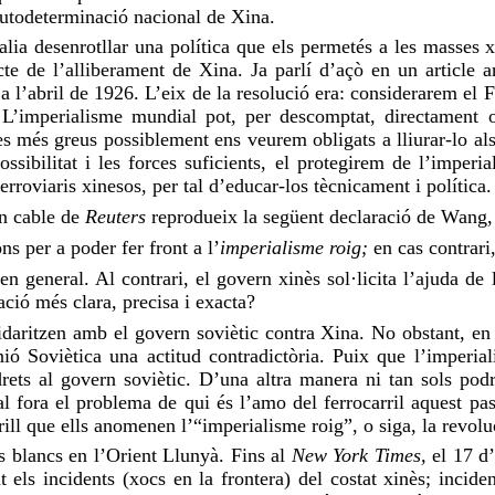
 autodeterminació nacional de Xina.
 calia desenrotllar una política que els permetés a les masse
cte de l’alliberament de Xina. Ja parlí d’açò en un article 
 a l’abril de 1926. L’eix de la resolució era: considerarem el 
L’imperialisme mundial pot, per descomptat, directament o
ies més greus possiblement ens veurem obligats a lliurar-lo als
ssibilitat i les forces suficients, el protegirem de l’imperia
rroviaris xinesos, per tal d’educar-los tècnicament i política.
Un cable de
Reuters
reprodueix la següent declaració de Wang, a
ns per a poder fer front a l’
imperialisme roig;
en cas contrari
n general. Al contrari, el govern xinès sol·licita l’ajuda de
ió més clara, precisa i exacta?
lidaritzen amb el govern soviètic contra Xina. No obstant, en 
ó Soviètica una actitud contradictòria. Puix que l’imperiali
rets al govern soviètic. D’una altra manera ni tan sols podri
ual fora el problema de qui és l’amo del ferrocarril aquest pa
rill que ells anomenen l’“imperialisme roig”, o siga, la revolu
s blancs en l’Orient Llunyà. Fins al
New York Times,
el 17 d
t els incidents (xocs en la frontera) del costat xinès; incid