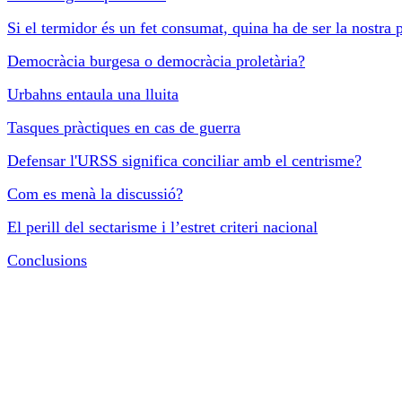
Si el termidor és un fet consumat, quina ha de ser la nostra p
Democràcia burgesa o democràcia proletària?
Urbahns entaula una lluita
Tasques pràctiques en cas de guerra
Defensar l'URSS significa conciliar amb el centrisme?
Com es menà la discussió?
El perill del sectarisme i l’estret criteri nacional
Conclusions