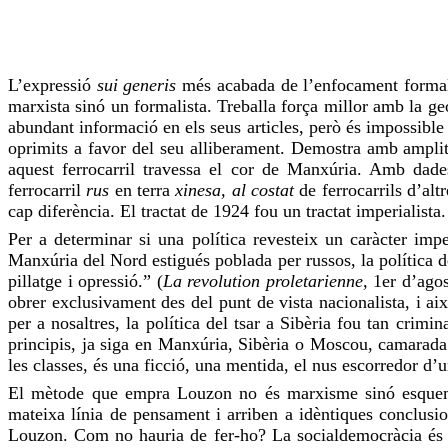
L’expressió
sui generis
més acabada de l’enfocament formal 
marxista sinó un formalista. Treballa força millor amb la geog
abundant informació en els seus articles, però és impossible 
oprimits a favor del seu alliberament. Demostra amb amplit
aquest ferrocarril travessa el cor de Manxúria. Amb dad
ferrocarril
rus
en terra
xinesa, al costat
de ferrocarrils d’alt
cap diferència. El tractat de 1924 fou un tractat imperialist
Per a determinar si una política revesteix un caràcter impe
Manxúria del Nord estigués poblada per russos, la política d
pillatge i opressió.” (
La revolution proletarienne,
1er d’agos
obrer exclusivament des del punt de vista nacionalista, i ai
per a nosaltres, la política del tsar a Sibèria fou tan crim
principis, ja siga en Manxúria, Sibèria o Moscou, camarada 
les classes, és una ficció, una mentida, el nus escorredor d’un
El mètode que empra Louzon no és marxisme sinó esquemati
mateixa línia de pensament i arriben a idèntiques conclusio
Louzon. Com no hauria de fer-ho? La socialdemocràcia és ne