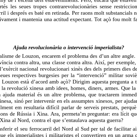
rtés les seues tropes contrarevolucionàries sense restriccions
arril i després es baté en retirada. Per raons molt substancial
ctivament i mantenia una actitud expectant. Tot açò fou molt f
Ajuda revolucionària o intervenció imperialista?
malisme de Louzon, encarem el problema des d’un altre angle. T
ovíncia contra altra, una classe contra altra. Així, per exempl
l’exèrcit nacional revolucionari xinès des dels primers dies d
ues respectives burgesies per la “intervenció” militar sov
sta. Louzon està d’acord amb açò? Dirigim aquesta pregunta a t
r la revolució xinesa amb idees, homes, diners, armes. Que la d
ua ajuda material és un altre problema, que tractarem immed
 xinesa, sinó per intervenir en els assumptes xinesos, per aju
ment em resultaria difícil parlar de serveis prestats, perquè
cions de Rússia i Xina. Ara, permeta’m preguntar: era lícit q
e Xina al Nord, contra el que s’entaulava aquesta guerra?
ferir el seu ferrocarril del Nord al Sud per tal de facilitar ai
que els imperialistes i militaristes el convertiren en un arm