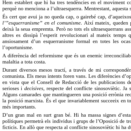
Hem establert que hi ha tres tendències en el moviment comu
perquè no menciona a l’ultraesquerra. Mentrestant, aquesta s
És cert que avui ja no queda cap, o gairebé cap, d’aqueixos
l’”esquerranisme” en el comunisme
. Així mateix, queden 
deixà la seua empremta. Però no tots els ultraesquerrans ass
altres es dissipà l’esperit revolucionari al mateix temp
ansiosament d’un esquerranisme formal en totes les ocas
l’oportunisme.
A diferència del reformisme que és un enemic irreconciliabl
malaltia a tota costa.
Durant diversos mesos tractí, a través de mi correspondèn
comunista. Els meus intents foren vans. Les diferències d’op
en vista que el Consell de Redacció de les publicacions d
serioses i
decisives,
respecte del conflicte sinosoviètic. J
Alguns camarades que mantingueren una posició errònia rectif
la posició marxista. És el que invariablement succeeix en t
més importants.
D’un gran mal en surt gran bé. Hi ha massa signes d’estan
polítiques permetrà els individus i grups de l’Oposició de tro
ficticis. En allò que respecta al conflicte sinosoviètic hi h