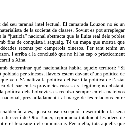
t del seu tarannà intel·lectual. El camarada Louzon no és un
aterialista de la societat de classes. Sovint es pot arreplegar
a “justícia” nacional abstracta que la lluita real dels pobles
 amb fins de conquista i saqueig. Té un mapa que mostra que
dècades recents per camperols xinesos. Per tant tenim un
ouzon. I arriba a la conclusió que no hi ha cap o pràcticament
carril a Xina.
amb determinar què nacionalitat habita aqueix territori: “Si
à poblada per xinesos, llavors estem davant d’una política de
ue veu. S’analitza la política del tsar i la política de l’estat
a del tsar en les províncies russes era legítima; no obstant,
 la política dels bolxevics es recolza sempre en els mateixos
nacional, pres aïlladament i al marge de les relacions entre
ialdemòcrates, quasi sense excepció, desenrotllen la seua
la direcció de Otto Bauer, reprodueix totalment les idees de
re el feixisme i el comunisme. Per a ella, tots aquells que