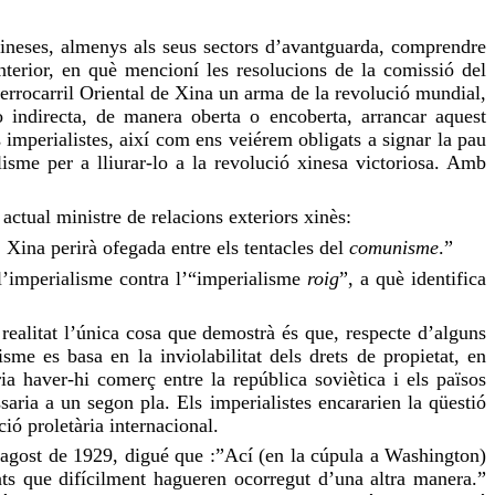
s xineses, almenys als seus sectors d’avantguarda, comprendre
anterior, en què mencioní les resolucions de la comissió del
Ferrocarril Oriental de Xina un arma de la revolució mundial,
 indirecta, de manera oberta o encoberta, arrancar aquest
 imperialistes, així com ens veiérem obligats a signar la pau
lisme per a lliurar-lo a la revolució xinesa victoriosa. Amb
ctual ministre de relacions exteriors xinès:
, Xina perirà ofegada entre els tentacles del
comunisme
.”
 l’imperialisme contra l’“imperialisme
roig
”, a què identifica
realitat l’única cosa que demostrà és que, respecte d’alguns
sme es basa en la inviolabilitat dels drets de propietat, en
a haver-hi comerç entre la república soviètica i els països
ssaria a un segon pla. Els imperialistes encararien la qüestió
ció proletària internacional.
’agost de 1929, digué que :”Ací (en la cúpula a Washington)
ents que difícilment hagueren ocorregut d’una altra manera.”