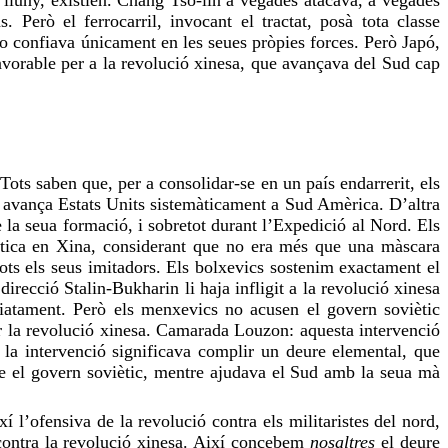
. Però el ferrocarril, invocant el tractat, posà tota classe
s no confiava únicament en les seues pròpies forces. Però Japó,
avorable per a la revolució xinesa, que avançava del Sud cap
ots saben que, per a consolidar-se en un país endarrerit, els
e, avança Estats Units sistemàticament a Sud Amèrica. D’altra
e la seua formació, i sobretot durant l’Expedició al Nord. Els
iètica en Xina, considerant que no era més que una màscara
ots els seus imitadors. Els bolxevics sostenim exactament el
irecció Stalin-Bukharin li haja infligit a la revolució xinesa
iatament. Però els menxevics no acusen el govern soviètic
dar la revolució xinesa. Camarada Louzon: aquesta intervenció
 la intervenció significava complir un deure elemental, que
ue el govern soviètic, mentre ajudava el Sud amb la seua mà
xí l’ofensiva de la revolució contra els militaristes del nord,
a contra la revolució xinesa. Així concebem
nosaltres
el deure