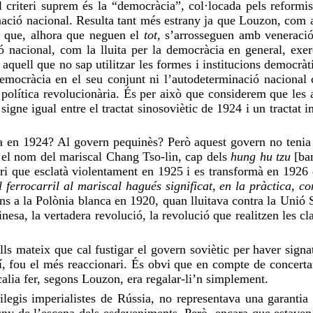
 criteri suprem és la “democràcia”, col·locada pels reformi
ació nacional. Resulta tant més estrany ja que Louzon, com a 
s que, alhora que neguen el
tot,
s’arrosseguen amb veneraci
ió nacional, com la lluita per la democràcia en general, exe
i aquell que no sap utilitzar les formes i institucions democràt
a democràcia en el seu conjunt ni l’autodeterminació naciona
la política revolucionària. És per això que considerem que les
ne igual entre el tractat sinosoviètic de 1924 i un tractat impe
a en 1924? Al govern pequinès? Però aquest govern no tenia m
a el nom del mariscal Chang Tso-lin, cap dels
hung hu tzu
[ba
i que esclatà violentament en 1925 i es transformà en 1926 e
l ferrocarril al mariscal hagués significat, en la
pràctica, co
ions a la Polònia blanca en 1920, quan lluitava contra la Unió 
nesa, la vertadera revolució, la revolució que realitzen les c
ls mateix que cal fustigar el govern soviètic per haver sign
í, fou el més reaccionari. És obvi que en compte de concertar
calia fer, segons Louzon, era regalar-li’n simplement.
vilegis imperialistes de Rússia, no representava una garantia
uny de l’escena dels esdeveniments. Però, encara que estaven 