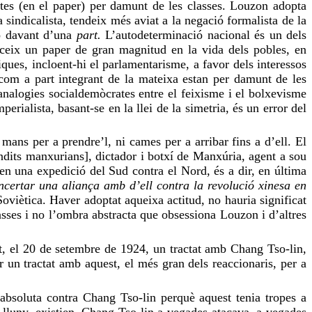
stes (en el paper) per damunt de les classes. Louzon adopta
sindicalista, tendeix més aviat a la negació formalista de la
ó davant d’una
part.
L’autodeterminació nacional és un dels
rceix un paper de gran magnitud en la vida dels pobles, en
iques, incloent-hi el parlamentarisme, a favor dels interessos
l com a part integrant de la mateixa estan per damunt de les
 analogies socialdemòcrates entre el feixisme i el bolxevisme
rialista, basant-se en la llei de la simetria, és un error del
ans per a prendre’l, ni cames per a arribar fins a d’ell. El
ndits manxurians], dictador i botxí de Manxúria, agent a sou
n una expedició del Sud contra el Nord, és a dir, en última
ncertar una aliança amb d’ell contra la revolució xinesa en
Soviètica. Haver adoptat aqueixa actitud, no hauria significat
lasses i no l’ombra abstracta que obsessiona Louzon i d’altres
at, el 20 de setembre de 1924, un tractat amb Chang Tso-lin,
 un tractat amb aquest, el més gran dels reaccionaris, per a
 absoluta contra Chang Tso-lin perquè aquest tenia tropes a
lluny, existien. Chang Tso-lin a vegades atacava, a vegades