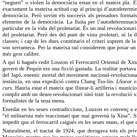
“neguen” o violen la democràcia estan en el mateix pla. El
exactament la mateixa actitud cap al principi d’autodetermin
democràcia. Però sovint els succeeix als pensadors formal
elements de la democràcia. La lluita per l’autodeterminac
particular en la vida del proletariat. És un mal revolucionar
del proletariat. Però des del punt de vista proletari, ni l
classes; i cap de les dues constitueix el criteri suprem de 
son xerrameca. Per la mateixa raó considerem que posar un sig
més gros calibre.
A qui li hagués cedit Louzon el Ferrocarril Oriental de Xin
govern de Pequín era una ficció gastada. La realitat portav
del Japó, enemic mortal del moviment nacional-revolucionar
instància, en una expedició contra Chang Tso-lin.
Lliurar e
curs.
Hauria estat el mateix que lliurar-li artilleria i munic
complir amb un deure revolucionari sinó trair la revolució xi
formalistes de la seua mena.
Enredat en les seues contradiccions, Louzon es convenç a el
“el militarista més reaccionari que mai governà la Xina”. S
impedir que el ferrocarril caigués en les seues mans, el que 
Naturalment, el tractat de 1924, que derogava tots els pri
Manxúria mentre que les tropes soviètiques estaven molt ll