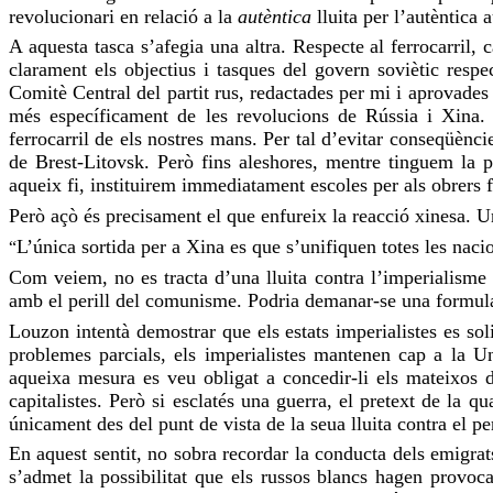
revolucionari en relació a la
autèntica
lluita per l’autèntica
A aquesta tasca s’afegia una altra. Respecte al ferrocarril,
clarament els objectius i tasques del govern soviètic respe
Comitè Central del partit rus, redactades per mi i aprovades
més específicament de les revolucions de Rússia i Xina. 
ferrocarril de els nostres mans. Per tal d’evitar conseqüènc
de Brest-Litovsk. Però fins aleshores, mentre tinguem la po
aqueix fi, instituirem immediatament escoles per als obrers fe
Però açò és precisament el que enfureix la reacció xinesa. 
L’única sortida per a Xina es que s’unifiquen totes les nacio
“
Com veiem, no es tracta d’una lluita contra l’imperialisme e
amb el perill del comunisme. Podria demanar-se una formulac
Louzon intentà demostrar que els estats imperialistes es so
problemes parcials, els imperialistes mantenen cap a la Uni
aqueixa mesura es veu obligat a concedir-li els mateixos d
capitalistes. Però si esclatés una guerra, el pretext de la q
únicament des del punt de vista de la seua lluita contra el pe
En aquest sentit, no sobra recordar la conducta dels emigrat
s’admet la possibilitat que els russos blancs hagen provoca