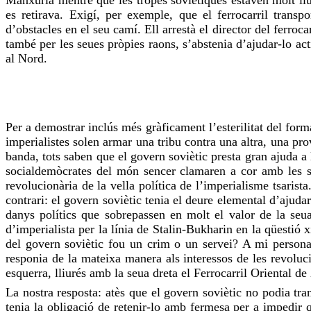
es retirava. Exigí, per exemple, que el ferrocarril transpo
d’obstacles en el seu camí. Ell arrestà el director del ferroc
també per les seues pròpies raons, s’abstenia d’ajudar-lo a
al Nord.
Per a demostrar inclús més gràficament l’esterilitat del for
imperialistes solen armar una tribu contra una altra, una pr
banda, tots saben que el govern soviètic presta gran ajuda a 
socialdemòcrates del món sencer clamaren a cor amb les se
revolucionària de la vella política de l’imperialisme tsari
contrari: el govern soviètic tenia el deure elemental d’ajuda
danys polítics que sobrepassen en molt el valor de la se
d’imperialista per la línia de Stalin-Bukharin en la qüestió
del govern soviètic fou un crim o un servei? A mi personal
responia de la mateixa manera als interessos de les revolu
esquerra, lliurés amb la seua dreta el Ferrocarril Oriental d
La nostra resposta: atès que el govern soviètic no podia trans
tenia la obligació de retenir-lo amb fermesa per a impedir 