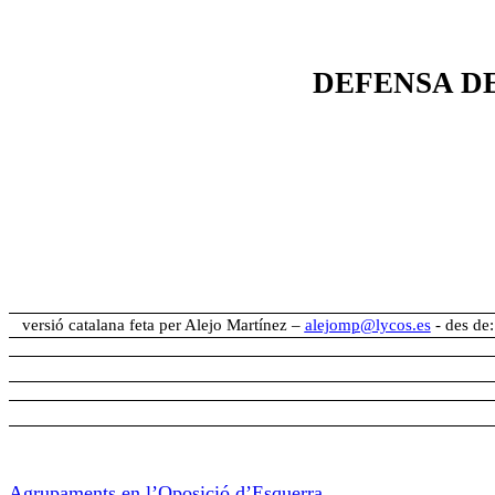
DEFENSA DE
versió catalana feta per Alejo Martínez –
alejomp@lycos.es
- des de:
Agrupaments en l’Oposició d’Esquerra