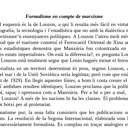
Formalisme en compte de marxisme
esquerrà és la de Louzon, a qui li resulta més fàcil en virtu
rafia, la tecnologia i l’estadística que no amb la dialèctica m
extraure’n ensenyances polítiques. A Louzon l’atreu molt més l
ud que el tsarisme construí el Ferrocarril Oriental de Xina
es estadístiques demostra que Manxúria fou colonitzada en 
res estats imperialistes. On està la diferencia?, es pregunta L
a. Louzon està totalment segur que Lenin hagués tornat el ferro
rialista en un territori determinat és prou, segons Louzon, 
el tsar i de la Unió Soviètica seria legitima; però com que est
t de 1929). En llegir aquestes línies, a hom li costa creure el q
xí ambdues resulten idèntiques; Louzon proclama que la polític
inal, rapaç i opressora com a Manxúria. Per a bé o per a mal,
Louzon! A més de les nacions hi ha les classes. El problema 
 botxí per al proletariat.
sme pur; la seua falta consisteix que les publicacions soc
ns. La resolució de la Segona Internacional, elaborada sota 
cessàriament formalista. Es complau en traçar analogies ent