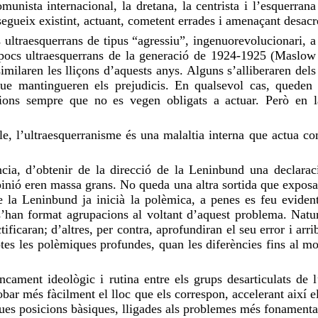
nista internacional, la dretana, la centrista i l’esquerrana 
egueix existint, actuant, cometent errades i amenaçant desacre
 ultraesquerrans de tipus “agressiu”, ingenuorevolucionari, 
pocs ultraesquerrans de la generació de 1924-1925 (Maslow i
imilaren les lliçons d’aquests anys. Alguns s’alliberaren dels 
s que mantingueren els prejudicis. En qualsevol cas, quede
ions sempre que no es vegen obligats a actuar. Però en l
e, l’ultraesquerranisme és una malaltia interna que actua co
cia, d’obtenir de la direcció de la Leninbund una declarac
inió eren massa grans. No queda una altra sortida que exposar-
e la Leninbund ja inicià la polèmica, a penes es feu eviden
a s’han format agrupacions al voltant d’aquest problema. Nat
icaran; d’altres, per contra, aprofundiran el seu error i arrib
otes les polèmiques profundes, quan les diferències fins al 
cament ideològic i rutina entre els grups desarticulats de l
bar més fàcilment el lloc que els correspon, accelerant així el
a dues posicions bàsiques, lligades als problemes més fonament