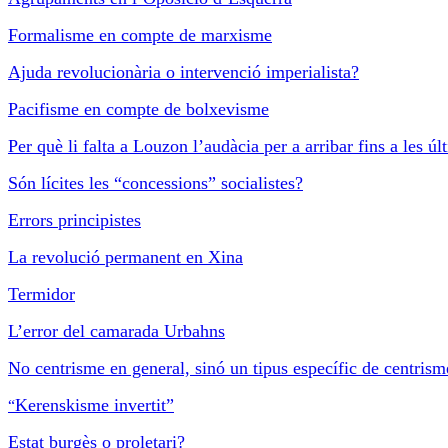
Formalisme en compte de marxisme
Ajuda revolucionària o intervenció imperialista?
Pacifisme en compte de bolxevisme
Per què li falta a Louzon l’audàcia per a arribar fins a les 
Són lícites les “concessions” socialistes?
Errors principistes
La revolució permanent en Xina
Termidor
L’error del camarada Urbahns
No centrisme en general, sinó un tipus específic de centrism
Kerenskisme invertit”
“
Estat burgès o proletari?