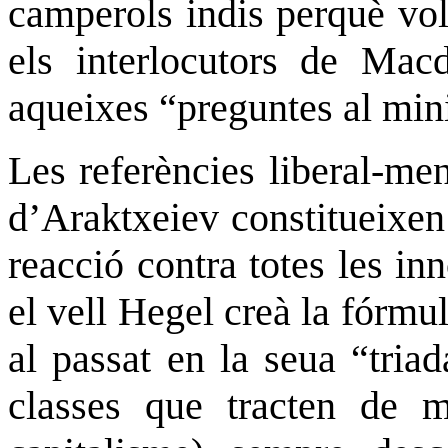
camperols indis perquè vo
els interlocutors de Macd
aqueixes “preguntes al mini
Les referències liberal-men
d’Araktxeiev constitueixen
reacció contra totes les in
el vell Hegel creà la fórmul
al passat en la seua “triada
classes que tracten de m