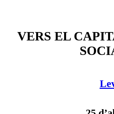
VERS EL CAPIT
SOCI
Lev
25 d’a