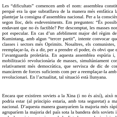
Les “dificultats” comencen amb el nom: assemblea constit
perquè era la que subratllava de la manera més emfàtica l
plantejar la consigna d’assemblea nacional. Per a la conscièn
segon lloc, dels esdeveniments. Em pregunten: “És possibl
endavant que no és factible? Per descomptat, les masses nom
pot especular. En cas d’un afebliment major del règim del
Kumintang, amb algun “tercer partit”, intente convocar qu
classes i sectors més Oprimits. Nosaltres, els comunistes
reemplaçar-la, és a dir, per a prendre el poder, és obvi que 
l’avantguarda proletària. En aquesta assemblea espúria i,
mobilització revolucionària de masses, simultàniament co
relativament més democràtica, que servisca de dic de co
mancàrem de forces suficients com per a reemplaçar-la amb u
revolucionari. En l’actualitat, tal situació està llunyana.
Encara que existiren soviets a la Xina (i no és així), això
podria estar (al principio estaria, amb tota seguretat) a m
nacional. D’aquesta manera guanyaríem la majoria més ràpi
agruparíem la majoria del país sota la bandera dels soviets 