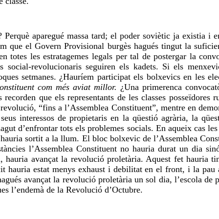
e classe.
Perquè aparegué massa tard; el poder soviètic ja existia i e
sem que el Govern Provisional burgès hagués tingut la suficie
ren totes les estratagemes legals per tal de postergar la con
s social-revolucionaris seguiren els kadets. Si els menxevi
poques setmanes. ¿Hauríem participat els bolxevics en les e
onstituent com
més aviat millor.
¿Una primerenca convocatòr
recorden que els representants de les classes posseïdores rus
a revolució, “fins a l’Assemblea Constituent”, mentre en demor
 seus interessos de propietaris en la qüestió agrària, la qüe
agut d’enfrontar tots els problemes socials. En aqueix cas les 
s hauria sortit a la llum. El bloc bolxevic de l’Assemblea Cons
tàncies l’Assemblea Constituent no hauria durat un dia sinó,
la, hauria avançat la revolució proletària. Aquest fet hauria
cit hauria estat menys exhaust i debilitat en el front, i la p
agués avançat la revolució proletària un sol dia, l’escola de 
asques l’endemà de la Revolució d’Octubre.