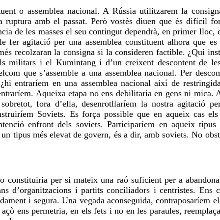
uent o assemblea nacional. A Rússia utilitzarem la consign
a ruptura amb el passat. Però vostès diuen que és difícil fo
cia de les masses el seu contingut dependrà, en primer lloc, d
e fer agitació per una assemblea constituent alhora que es
és recolzaran la consigna si la consideren factible. ¿Qui in
s militars i el Kumintang i d’un creixent descontent de les 
elcom que s’assemble a una assemblea nacional. Per descompt
, ¿hi entraríem en una assemblea nacional així de restringi
entraríem. Aqueixa etapa no ens debilitaria en gens ni mica. A
 sobretot, fora d’ella, desenrotllaríem la nostra agitació
nstruiríem Soviets. Es força possible que en aqueix cas els
ntenció enfront dels soviets. Participaríem en aqueix tipu
n tipus més elevat de govern, és a dir, amb soviets. No obsta
 no constituiria per si mateix una raó suficient per a abandon
ans d’organitzacions i partits conciliadors i centristes. Ens 
dament i segura. Una vegada aconseguida, contraposaríem el 
i açò ens permetria, en els fets i no en les paraules, reemplaç