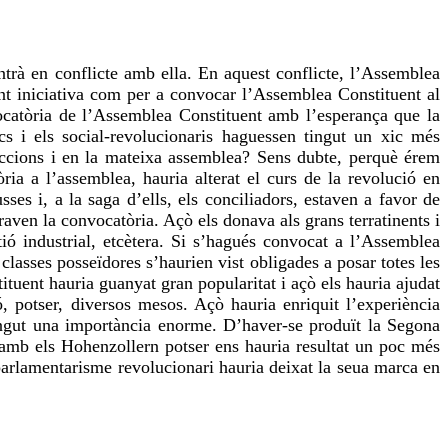
ntrà en conflicte amb ella. En aquest conflicte, l’Assemblea
nt iniciativa com per a convocar l’Assemblea Constituent al
vocatòria de l’Assemblea Constituent amb l’esperança que la
cs i els social-revolucionaris haguessen tingut un xic més
leccions i en la mateixa assemblea? Sens dubte, perquè érem
ia a l’assemblea, hauria alterat el curs de la revolució en
ses i, a la saga d’ells, els conciliadors, estaven a favor de
aven la convocatòria. Açò els donava als grans terratinents i
stió industrial, etcètera. Si s’hagués convocat a l’Assemblea
classes posseïdores s’haurien vist obligades a posar totes les
tituent hauria guanyat gran popularitat i açò els hauria ajudat
 potser, diversos mesos. Açò hauria enriquit l’experiència
 tingut una importància enorme. D’haver-se produït la Segona
au amb els Hohenzollern potser ens hauria resultat un poc més
parlamentarisme revolucionari hauria deixat la seua marca en