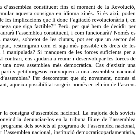
a d’assemblea constituent fins el moment de la Revolució,
rmular aquesta consigna en idioma xinès. Si és així, poden
e les implicacions que li done l’agitació revolucionària i, en
 nega que siga factible?” Però, per què hem de decidir per
staurarà l’assemblea constituent, i com funcionarà? Només es
masses, sobretot de les ciutats, pot ser que un sector del
at, restringiran com el siga més possible els drets de les
da i manipulada? Si manquem de les forces suficients per a
l contrari, ens ajudaria a reunir i desenvolupar les forces de
 per una nova assemblea més democràtica. Cas d’existir una
 partits petitburgesos convoquen a una assemblea nacional
s d’assemblea? Per descomptat que sí; novament, només si
nt, aqueixa possibilitat sorgeix només en el cim de l’ascens
ar la consigna d’assemblea nacional. La majoria dels soviets
convindria denunciar-los en la tribuna lliure de l’assemblea
programa dels soviets al programa de l’assemblea nacional,
ar l’assemblea nacional, institució democraticoparlamentària,