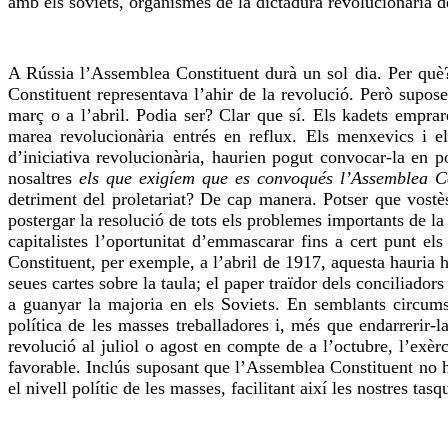
amb els soviets, organismes de la dictadura revolucionària d
A Rússia l’Assemblea Constituent durà un sol dia. Per què? 
Constituent representava l’ahir de la revolució. Però supo
març o a l’abril. Podia ser? Clar que sí. Els kadets empra
marea revolucionària entrés en reflux. Els menxevics i el
d’iniciativa revolucionària, haurien pogut convocar-la en 
nosaltres
els que exigíem que es convoqués l’Assemblea C
detriment del proletariat? De cap manera. Potser que vostès 
postergar la resolució de tots els problemes importants de l
capitalistes l’oportunitat d’emmascarar fins a cert punt els
Constituent, per exemple, a l’abril de 1917, aquesta hauria h
seues cartes sobre la taula; el paper traïdor dels conciliador
a guanyar la majoria en els Soviets. En semblants circums
política de les masses treballadores i, més que endarrerir-
revolució al juliol o agost en compte de a l’octubre, l’exèr
favorable. Inclús suposant que l’Assemblea Constituent no h
el nivell polític de les masses, facilitant així les nostres t