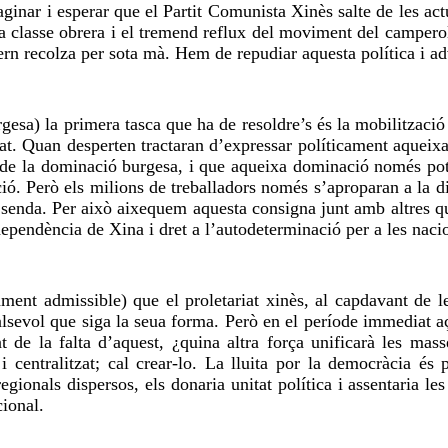
ginar i esperar que el Partit Comunista Xinès salte de les act
la classe obrera i el tremend reflux del moviment del camperola
ern recolza per sota mà. Hem de repudiar aquesta política i adv
gesa) la primera tasca que ha de resoldre’s és la mobilització 
at. Quan desperten tractaran d’expressar políticament aqueixa
 de la dominació burgesa, i que aqueixa dominació només pot 
ió. Però els milions de treballadors només s’aproparan a la dic
a senda. Per això aixequem aquesta consigna junt amb altres qu
ependència de Xina i dret a l’autodeterminació per a les nacion
ent admissible) que el proletariat xinès, al capdavant de les
alsevol que siga la seua forma. Però en el període immediat 
t de la falta d’aquest, ¿quina altra força unificarà les ma
 centralitzat; cal crear-lo. La lluita por la democràcia és
gionals dispersos, els donaria unitat política i assentaria le
cional.