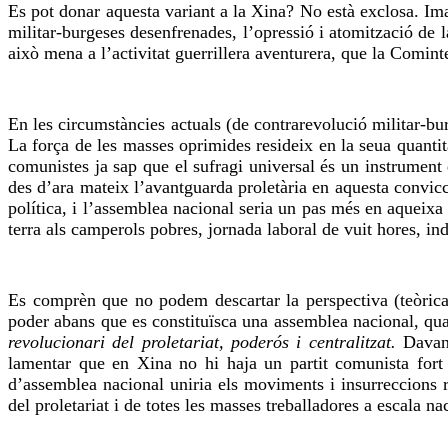
Es pot donar aquesta variant a la Xina? No està exclosa. Ima
militar-burgeses desenfrenades, l’opressió i atomització de 
això mena a l’activitat guerrillera aventurera, que la Comint
En les circumstàncies actuals (de contrarevolució militar-bur
La força de les masses oprimides resideix en la seua quantit
comunistes ja sap que el sufragi universal és un instrument
des d’ara mateix l’avantguarda proletària en aquesta convicc
política, i l’assemblea nacional seria un pas més en aqueix
terra als camperols pobres, jornada laboral de vuit hores, ind
Es comprèn que no podem descartar la perspectiva (teòricam
poder abans que es constituïsca una assemblea nacional, qu
revolucionari del proletariat, poderós i centralitzat.
Davan
lamentar que en Xina no hi haja un partit comunista fort i
d’assemblea nacional uniria els moviments i insurreccions re
del proletariat i de totes les masses treballadores a escala na