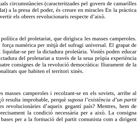
uals circumstàncies (caracteritzades pel govern de camarilles
t) a la presa del poder, és creure en miracles En la pràctica
ertir els obrers revolucionaris respecte d’això.
política del proletariat, que dirigisca les masses camperoles.
 força numèrica per mitjà del sufragi universal. El grapat de
liquidar-se per la dictadura proletària. Vostès poden educar
tadura del proletariat a través de la seua pròpia experiència
atre consignes de la revolució democràtica: lliurament de la
alitats que habiten el territori xinès.
 masses camperoles i recolzant-se en els soviets, arribe al
açò resulta improbable, perquè
suposa l’existència d’un partit
sses revolucionàries d’aqueix gegantí país? Mentres, hem de
 precisament la condició necessària per a això. La consigna
s bases per a la formació del partit comunista com a dirigent