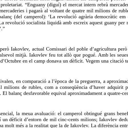
 proletariat. “Enguany (diguí) el mercat intern rebrà mercade
s mercaderies i pagarà al voltant de quatre mil milions de rubl
balanç (del camperol): ‘La revolució agrària democràtic em d
La revolució socialista liquidà amb escreix aquest guany per 
’.”
 però Iakovlev, actual Comissari del poble d’agricultura però
ualsevol mitjà. Iakovlev feu tot allò que pogué. Amb les seue
 d’Octubre en el camp donava un dèficit. Vegem una citació te
uivalen, en comparació a l’època de la preguerra, a aproximada
l milions de rubles, com a conseqüència d’haver adquirit p
s. El balanç desfavorable equival aproximadament a quatre-cen
sencial, la meua avaluació: el camperol obtingué grans bene
 un dèficit d’entorn de mil cinc-cents milions; Iakovlev ded
a molt més a la realitat que la de Iakovlev. La diferència en