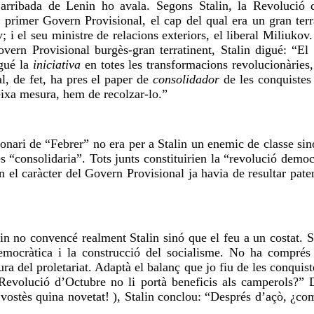
a l’arribada de Lenin ho avala. Segons Stalin, la Revolució
l primer Govern Provisional, el cap del qual era un gran terra
 i el seu ministre de relacions exteriors, el liberal Miliukov.
ern Provisional burgès-gran terratinent, Stalin digué: “El 
ngué la
iniciativa
en totes les transformacions revolucionàries,
l, de fet, ha pres el paper de
consolidador
de les conquistes 
eixa mesura, hem de recolzar-lo.”
onari de “Febrer” no era per a Stalin un enemic de classe sinó
les “consolidaria”. Tots junts constituirien la “revolució demo
el caràcter del Govern Provisional ja havia de resultar paten
no convencé realment Stalin sinó que el feu a un costat. Stal
emocràtica i la construcció del socialisme. No ha compré
ura del proletariat. Adaptà el balanç que jo fiu de les conquis
Revolució d’Octubre no li portà beneficis als camperols?” 
 vostès quina novetat! ), Stalin conclou: “Després d’açò, ¿co