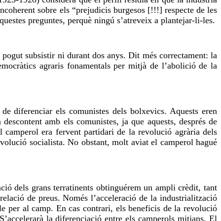
oherent sobre els “prejudicis burgesos [!!!] respecte de les
uestes preguntes, perquè ningú s’atreveix a plantejar-li-les.
a pogut subsistir ni durant dos anys. Dit més correctament: la
mocràtics agraris fonamentals per mitjà de l’abolició de la
de diferenciar els comunistes dels bolxevics. Aquests eren
 descontent amb els comunistes, ja que aquests, després de
l camperol era fervent partidari de la revolució agrària dels
evolució socialista. No obstant, molt aviat el camperol hagué
ió dels grans terratinents obtinguérem un ampli crèdit, tant
elació de preus. Només l’acceleració de la industrialització
e per al camp. En cas contrari, els beneficis de la revolució
’accelerarà la diferenciació entre els camperols mitjans. El