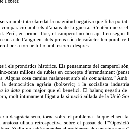
de Febrer.
serva amb tota claredat la magnitud negativa que li ha porta
n comparació amb els d’abans de la guerra. S’entén que si el
. Però, en primer lloc, el camperol no ho sap. I en segon ll
 causa de l’augment dels preus són de caràcter temporal, refl
perol per a tornar-li-ho amb escreix després.
es i els pronòstics històrics. Els pensaments del camperol són,
nc-cents milions de rubles en concepte d’arrendament (pensa 
stes. Alguna cosa camina malament amb els
comunistes
.” Amb a
a democràtica agrària (bolxevic) i la socialista industri
 a la data
prou major que el benefici. El balanç negatiu de 
 torn, molt íntimament lligat a la situació aïllada de la Unió S
r a desgràcia seua, torna sobre el problema. Ja que el seu fat é
a ansiosa ullada retrospectiva sobre el passat de l’“Oposició
l’aldea, Stalin no sabé entendre el problema; durant cinc anys (