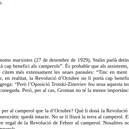
a
.
ònoms marxistes (27 de desembre de 1929), Stalin parlà detin
tà cap benefici als camperols”. És probable que als assistents
e citem més extensament les seues paraules: “Tinc en ment l
en realitat, la Revolució d’Octubre no li portà cap benefici
grega: “Però l’Oposició Trotski-Zinoviev feu seua aquesta teor
sconeguda. Però, per al cas, Groman no té la menor importànci
per al camperol que la d’Octubre? Què li donà la Revolució de
ocràtic quedà intacte. No se li lliurà la terra al camperol. El 
tre regal de la Revolució de Febrer al camperol. Nosaltres n
mperols.