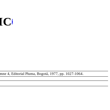
IC
i
umne 4, Editorial Pluma, Bogotá, 1977, pp. 1027-1064.