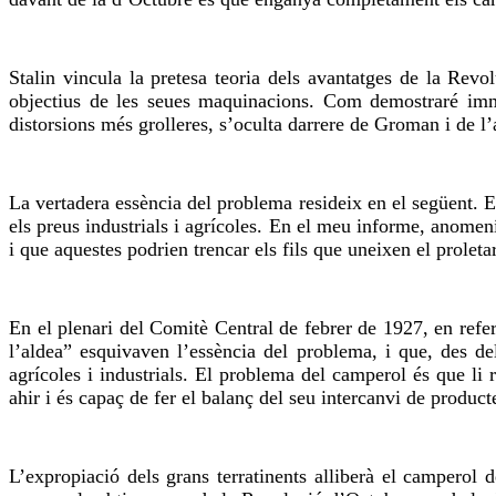
Stalin vincula la pretesa teoria dels avantatges de la Rev
objectius de les seues maquinacions. Com demostraré imm
distorsions més grolleres, s’oculta darrere de Groman i de 
La vertadera essència del problema resideix en el següent. 
els preus industrials i agrícoles. En el meu informe, anomení
i que aquestes podrien trencar els fils que uneixen el prolet
En el plenari del Comitè Central de febrer de 1927, en refer
l’aldea” esquivaven l’essència del problema, i que, des de
agrícoles i industrials. El problema del camperol és que li r
ahir i és capaç de fer el balanç del seu intercanvi de produc
L’expropiació dels grans terratinents alliberà el camperol 