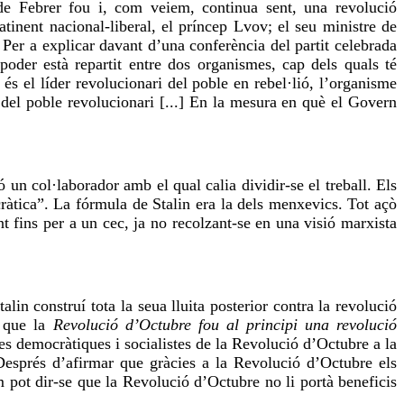
 de Febrer fou i, com veiem, continua sent, una revolució
tinent nacional-liberal, el príncep Lvov; el seu ministre de
 Per a explicar davant d’una conferència del partit celebrada
poder està repartit entre dos organismes, cap dels quals té
 és el líder revolucionari del poble en rebel·lió, l’organisme
del poble revolucionari [...] En la mesura en què el Govern
 un col·laborador amb el qual calia dividir-se el treball. Els
cràtica”. La fórmula de Stalin era la dels menxevics. Tot açò
t fins per a un cec, ja no recolzant-se en una visió marxista
in construí tota la seua lluita posterior contra la revolució
s que la
Revolució d’Octubre fou al principi una revolució
tes democràtiques i socialistes de la Revolució d’Octubre a la
Després d’afirmar que gràcies a la Revolució d’Octubre els
m pot dir-se que la Revolució d’Octubre no li portà beneficis