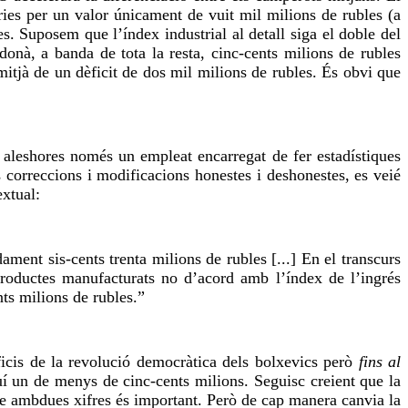
ries per un valor únicament de vuit mil milions de rubles (a
es. Suposem que l’índex industrial al detall siga el doble del
onà, a banda de tota la resta, cinc-cents milions de rubles
mitjà de un dèficit de dos mil milions de rubles. És obvi que
 aleshores només un empleat encarregat de fer estadístiques
s correccions i modificacions honestes i deshonestes, es veié
xtual:
ment sis-cents trenta milions de rubles [...] En el transcurs
roductes manufacturats no d’acord amb l’índex de l’ingrés
ts milions de rubles.”
ficis de la revolució democràtica dels bolxevics però
fins al
uí un de menys de cinc-cents milions. Seguisc creient que la
tre ambdues xifres és important. Però de cap manera canvia la