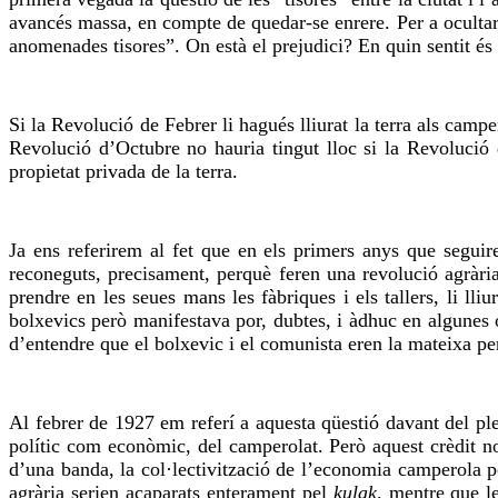
avancés massa, en compte de quedar-se enrere. Per a ocultar
anomenades tisores”. On està el prejudici? En quin sentit és 
Si la Revolució de Febrer li hagués lliurat la terra als camp
Revolució d’Octubre no hauria tingut lloc si la Revolució 
propietat privada de la terra.
Ja ens referirem al fet que en els primers anys que segui
reconeguts, precisament, perquè feren una revolució agràr
prendre en les seues mans les fàbriques i els tallers, li ll
bolxevics però manifestava por, dubtes, i àdhuc en algunes o
d’entendre que el bolxevic i el comunista eren la mateixa pe
Al febrer de 1927 em referí a aquesta qüestió davant del pl
polític com econòmic, del camperolat. Però aquest crèdit no
d’una banda, la col·lectivització de l’economia camperola pe
agrària serien acaparats enterament pel
kulak,
mentre que le