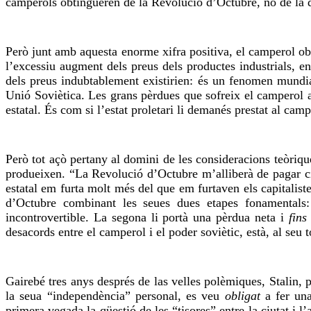
camperols obtingueren de la Revolució d’Octubre, no de la 
Però junt amb aquesta enorme xifra positiva, el camperol ob
l’excessiu augment dels preus dels productes industrials, e
dels preus indubtablement existirien: és un fenomen mundial
Unió Soviètica. Les grans pèrdues que sofreix el camperol a
estatal. És com si l’estat proletari li demanés prestat al cam
Però tot açò pertany al domini de les consideracions teòriqu
produeixen. “La Revolució d’Octubre m’alliberà de pagar ci
estatal em furta molt més del que em furtaven els capitali
d’Octubre combinant les seues dues etapes fonamentals: l
incontrovertible. La segona li portà una pèrdua neta i
fins
desacords entre el camperol i el poder soviètic, està, al seu
Gairebé tres anys després de las velles polèmiques, Stalin, pe
la seua “independència” personal, es veu
obligat
a fer un
primera vegada la qüestió de les “tisores” entre la ciutat i 