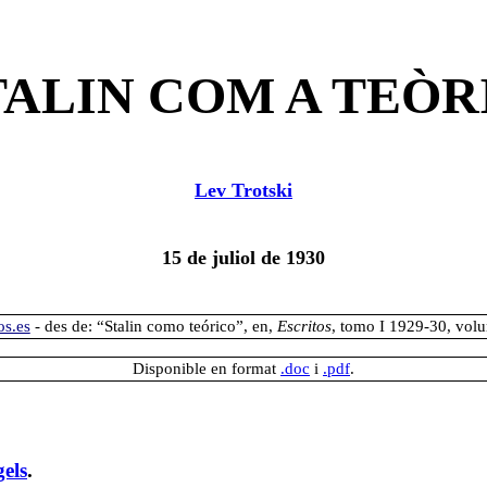
TALIN COM A TEÒR
Lev Trotski
15 de juliol de 1930
s.es
- des de: “Stalin como teórico”, en,
Escritos
, tomo I 1929-30, vol
Disponible en format
.doc
i
.pdf
.
gels
.