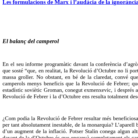
Les formulacions de Marx i l’audàcia de la ignorànci
El balanç del camperol
En el seu informe programàtic davant la conferència d’agr
que sosté “que, en realitat, la Revolució d’Octubre no li por
massa groller. No obstant, en bé de la claredat, convé qu
camperols menys beneficis que la Revolució de Febrer; que, 
estadístic soviètic Groman, conegut exmenxevic, i després a
Revolució de Febrer i la d’Octubre ens resulta totalment de
¿Com podia la Revolució de Febrer resultar més beneficiosa 
per tant absolutament inestable, de la monarquia? L’aparell bur
d’un augment de la inflació. Potser Stalin conega algun al
davant de la d’Octubre és que enganyà completament els ca