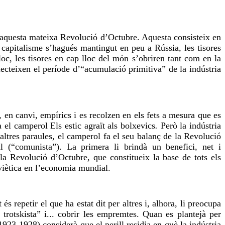
t aquesta mateixa Revolució d’Octubre. Aquesta consisteix en
 capitalisme s’hagués mantingut en peu a Rússia, les tisores
oc, les tisores en cap lloc del món s’obriren tant com en la
ecteixen el període d’“acumulació primitiva” de la indústria
 en canvi, empírics i es recolzen en els fets a mesura que es
el camperol Els estic agraït als bolxevics
.
Però la indústria
ltres paraules, el camperol fa el seu balanç de la Revolució
al (“comunista”). La primera li brindà un benefici, net i
la Revolució d’Octubre, que constitueix la base de tots els
oviètica en l’economia mundial.
s repetir el que ha estat dit per altres i, alhora, li preocupa
 trotskista” i... cobrir les empremtes. Quan es plantejà per
1923-1928) considerà que el perill residia en què la indústria