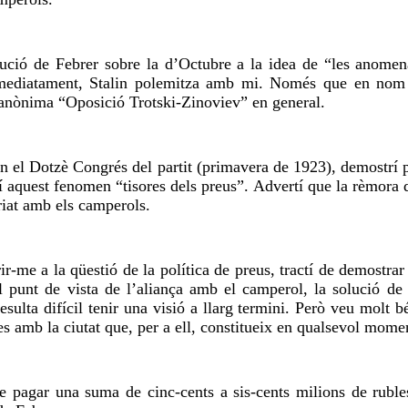
olució de Febrer sobre la d’Octubre a la idea de “les anome
ediatament, Stalin polemitza amb mi. Només que en nom de
l’anònima “Oposició Trotski-Zinoviev” en general.
En el Dotzè Congrés del partit (primavera de 1923), demostrí
 aquest fenomen “tisores dels preus”. Advertí que la rèmora de 
ariat amb els camperols.
ir-me a la qüestió de la política de preus, tractí de demostr
l punt de vista de l’aliança amb el camperol, la solució de f
esulta difícil tenir una visió a llarg termini. Però veu molt 
tes amb la ciutat que, per a ell, constitueix en qualsevol mome
de pagar una suma de cinc-cents a sis-cents milions de ruble