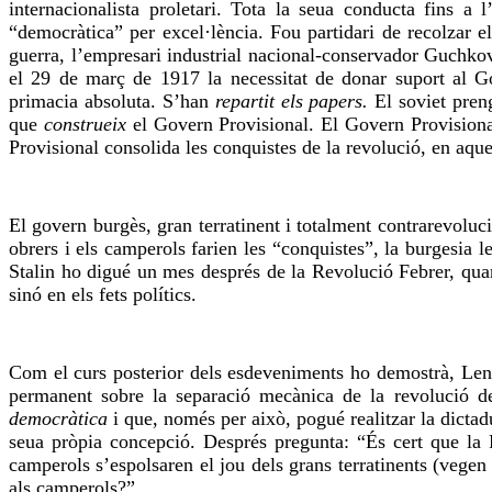
internacionalista proletari. Tota la seua conducta fins 
“democràtica” per excel·lència. Fou partidari de recolzar e
guerra, l’empresari industrial nacional-conservador Guchkov;
el 29 de març de 1917 la necessitat de donar suport al Gov
primacia absoluta. S’han
repartit els papers.
El soviet pre
que
construeix
el Govern Provisional. El Govern Provisiona
Provisional consolida les conquistes de la revolució, en aqu
El govern burgès, gran terratinent i totalment contrarevoluci
obrers i els camperols farien les “conquistes”, la burgesia 
Stalin ho digué un mes després de la Revolució Febrer, quan 
sinó en els fets polítics.
Com el curs posterior dels esdeveniments ho demostrà, Lenin 
permanent sobre la separació mecànica de la revolució d
democràtica
i que, només per això, pogué realitzar la dictad
seua pròpia concepció. Després pregunta: “És cert que la 
camperols s’espolsaren el jou dels grans terratinents (vegen
als camperols?”