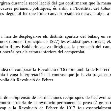
giren durant la recol·lecció del gra confirmaren que la meua
causes purament polítiques, és a dir, a l’hostilitat del
kula
s degué al fet que l’intercanvi li resultava desavantatjós a 
han de desplegar-se els distints apartats del balanç en rel
ueix moment (principis de 1927) les estadístiques oficials, e
 Stalin-Rikov-Bukharin anava dirigida a la protecció del ca
 onerós per als estrats inferiors del camperolat.
la idea de comparar la Revolució d’Octubre amb la de Febrer? É
òpia i vaga interpretació del contrast que jo havia traçat entr
volia dir Revolució de Febrer.
lta de comprensió de les relaciones recíproques de les revoluc
ontra la teoria de la revolució permanent, ja provocà grans d
in cap a la Revolució de Febrer de 1917 fou essencialmen