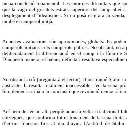
meua conclusió fonamental. Les enormes dificultats que sor
que la vaga del gra dels estrats superiors del camp obeí a 
desplegament d’“idealisme”. Si no posà el gra a la venda, e
també el camperol mitjà.
Aquestes avaluacions són aproximades, globals. Es poden i 
camperols mitjans i els camperols pobres. No obstant, en aq
deliberadament la diferenciació en el camp i la línia de
D’aquesta manera, el balanç deficitari resultava especialment
No obstant això (preguntarà el lector), d’on tragué Stalin 
abstracte, li resulta totalment inaccessible, feu la seua pr
Simplement arribà a la conclusió que revolució democràtica 
Ací hem de fer un alt, perquè aquesta vella i tradicional fa
col·legues, que conforma tot el fonament de la seua lluita c
d’errors funestos fins al dia d’avui. L’actitud de Stal