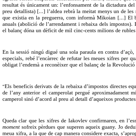
resultat és únicament un: l’enfonsament de la dictadura del
preu detallista) [...] l’aldea rebrà la meitat menys un de le
que existia en la preguerra, com informà Mikoian [...] El 
anuals (abolició de l’arrendament i rebaixa dels impostos). 
el balanç dóna un dèficit de mil cinc-cents milions de rubles
En la sessió ningú digué una sola paraula en contra d’açò,
especials, rebé l’encàrrec de refutar les meues xifres per q
obligat l’endemà a reconèixer que el balanç de la Revolució
Els beneficis derivats de la rebaixa d’impostos directes eq
“
de l’any anterior el camperolat pergué aproximadament mi
camperol sinó d’acord al preu al detall d’aqueixos producte
Queda clar que les xifres de Iakovlev confirmaren, en l’es
moment
sofreix pèrdues que superen aqueix guany. Jo deduí
meua xifra, a la que de cap manera considere exacta, s’aprop