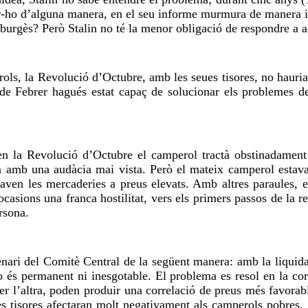
-ho d’alguna manera, en el seu informe murmura de manera inc
burgès? Però Stalin no té la menor obligació de respondre a aq
erols, la Revolució d’Octubre, amb les seues tisores, no hauri
de Febrer hagués estat capaç de solucionar els problemes de
ren la Revolució d’Octubre el camperol tractà obstinadament 
ia amb una audàcia mai vista. Però el mateix camperol estava
iuraven les mercaderies a preus elevats. Amb altres paraules, e
casions una franca hostilitat, vers els primers passos de la r
rsona.
enari del Comitè Central de la següent manera: amb la liquidac
 és permanent ni inesgotable. El problema es resol en la corr
r l’altra, poden produir una correlació de preus més favorabl
s tisores afectaran molt negativament als camperols pobres. S