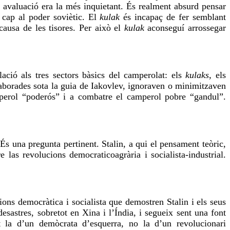
 avaluació era la més inquietant. És realment absurd pensar
k
cap al poder soviètic. El
kulak
és incapaç de fer semblant
causa de les tisores. Per això el
kulak
aconseguí arrossegar
ació als tres sectors bàsics del camperolat: els
kulaks,
els
laborades sota la guia de Iakovlev, ignoraven o minimitzaven
mperol “poderós” i a combatre el camperol pobre “gandul”.
s una pregunta pertinent. Stalin, a qui el pensament teòric,
e las revolucions democraticoagrària i socialista-industrial.
ions democràtica i socialista que demostren Stalin i els seus
esastres, sobretot en Xina i l’Índia, i segueix sent una font
t la d’un demòcrata d’esquerra, no la d’un revolucionari