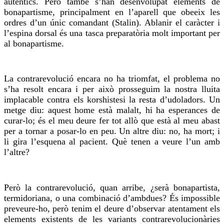
autèntics. Però també s’han desenvolupat elements de
bonapartisme, principalment en l’aparell que obeeix les
ordres d’un únic comandant (Stalin). Ablanir el caràcter i
l’espina dorsal és una tasca preparatòria molt important per
al bonapartisme.
La contrarevolució encara no ha triomfat, el problema no
s’ha resolt encara i per això prosseguim la nostra lluita
implacable contra els korshistesi la resta d’udoladors. Un
metge diu: aquest home està malalt, hi ha esperances de
curar-lo; és el meu deure fer tot allò que està al meu abast
per a tornar a posar-lo en peu. Un altre diu: no, ha mort; i
li gira l’esquena al pacient. Què tenen a veure l’un amb
l’altre?
Però la contrarevolució, quan arribe, ¿serà bonapartista,
termidoriana, o una combinació d’ambdues? És impossible
preveure-ho, però tenim el deure d’observar atentament els
elements existents de les variants contrarevolucionàries