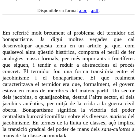
Disponible en format
.doc
i
.pdf
.
Em referiré molt breument al problema del termidor del
bonapartisme. Ja diguí moltes vegades que cal
desenvolupar aquesta tema en un article ja que, com
qualsevol altra qüestió històrica, comporta el perill de fer
analogies massa formals, per més importants i fructíferes
que siguen, i tendir a reduir a abstraccions el procés
concret. El termidor fou una forma transitòria entre el
jacobinisme i el bonapartisme. El que realment
caracteritzava el termidor era que, formalment, el govern
estava en mans de membres del mateix partit. Un sector
dels jacobins, o quasijacobins, destruí l’altre sector, el dels
jacobins autèntics, per mitjà de la crida a la guerra civil
oberta. Bonapartisme significa la victòria del poder
centralista burocràticomilitar sobre els diversos
matisos
del
jacobinisme. En termes de la lluita de classes, açò implica
la transició gradual del poder de mans dels
sans-culottes
a
mans de la classe acomodada.