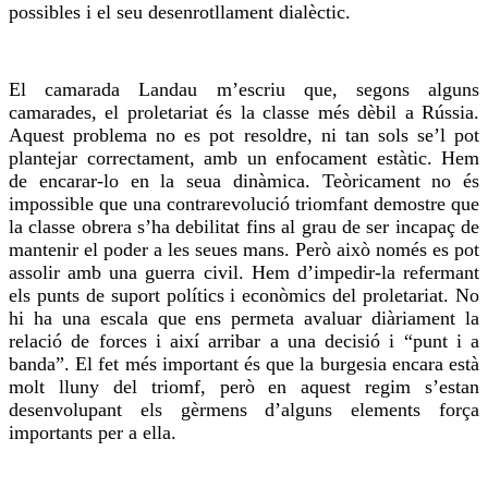
possibles i el seu desenrotllament dialèctic.
El camarada Landau m’escriu que, segons alguns
camarades, el proletariat és la classe més dèbil a Rússia.
Aquest problema no es pot resoldre, ni tan sols se’l pot
plantejar correctament, amb un enfocament estàtic. Hem
de encarar-lo en la seua dinàmica. Teòricament no és
impossible que una contrarevolució triomfant demostre que
la classe obrera s’ha debilitat fins al grau de ser incapaç de
mantenir el poder a les seues mans. Però això només es pot
assolir amb una guerra civil. Hem d’impedir-la refermant
els punts de suport polítics i econòmics del proletariat. No
hi ha una escala que ens permeta avaluar diàriament la
relació de forces i així arribar a una decisió i “punt i a
banda”. El fet més important és que la burgesia encara està
molt lluny del triomf, però en aquest regim s’estan
desenvolupant els gèrmens d’alguns elements força
importants per a ella.