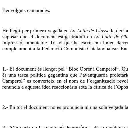
Benvolguts camarades:
He llegit per primera vegada en
La
Lutte
de Classe
la decl
suposar que el document estiga traduït en
La
Lutte
de Cla
impressió lamentable. Tot el que he escrit en el meu darrer 
completament a la Federació Comunista
Catalanobalear
. En
1.- El document és llençat pel “Bloc Obrer i Camperol”. 
és una tasca política gegantina que l’avantguarda proletàr
Camperol” es converteix en el nom de l’organització revol
renuncià a aquesta idea reaccionària
sota
la crítica de l’Opo
2.- En tot el document no es pronuncia ni una sola vegada 
3.- S’hi parla de la revolució democràtica, de la república