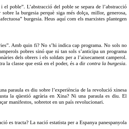
i el poble”. L’abstracció del poble se separa de l’abstracció
r sobre la burgesia perquè siga més dolça, millor, generosa,
 “afectuosa” burgesia. Heus aquí com els marxistes plantegen
àries”. Amb
quin fi
? No s’hi indica cap programa. No sols no
 camperols pobres sinó que ni tan sols s’anticipa un programa
onàries dels obrers i els soldats per a l’aixecament camperol.
a la classe que està en el poder, és a dir
contra la burgesia
.
una paraula es diu sobre l’experiència de la revolució xinesa
usta la qüestió agrària en Xina? Ni una paraula es diu. El
ençar manifestos, sobretot en un país revolucionari.
ció es tracta? La nació estatista per a Espanya
panespanyola
.