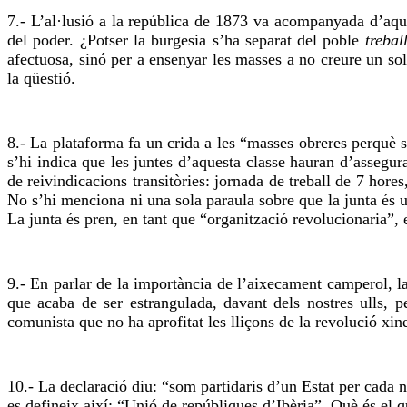
7.- L’al·lusió a la república de 1873 va acompanyada d’aques
del poder. ¿Potser la burgesia s’ha separat del poble
trebal
afectuosa, sinó per a ensenyar les masses a no creure un so
la qüestió.
8.- La plataforma fa un crida a les “masses obreres perquè 
s’hi indica que les juntes d’aquesta classe hauran d’assegur
de reivindicacions transitòries: jornada de treball de 7 hore
No s’hi menciona ni una sola paraula sobre que la junta és 
La junta és pren, en tant que “organització revolucionaria”, e
9.- En parlar de la importància de l’aixecament camperol, la
que acaba de ser
estrangulada
, davant dels nostres ulls, 
comunista que no ha aprofitat les lliçons de la revolució xine
10.- La declaració diu: “som partidaris d’un Estat per cada 
es defineix així: “Unió de repúbliques d’Ibèria”. Què és el q