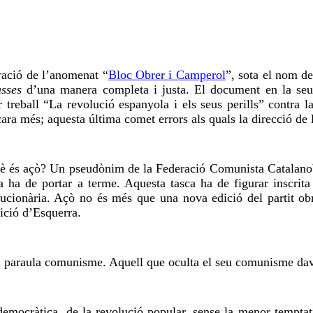
aració de
l’anomenat
“
Bloc Obrer i Camperol
”,
sota
el nom de 
sses
d’una manera completa i justa. El document en la seua 
treball “La revolució espanyola i els seus perills” contra la 
cara més; aquesta última comet errors als quals la
direcció
de l
Què és açò? Un pseudònim de la Federació Comunista
Catalano
ia ha de portar a terme. Aquesta tasca ha de figurar
inscrita
ucionària. Açò no és més que una nova edició del partit ob
sició d’Esquerra.
la paraula comunisme. Aquell que oculta el seu comunisme dav
 democràtica, de la revolució popular, sense la menor temptati