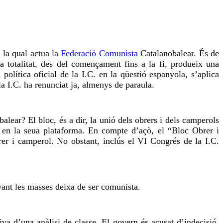
la qual actua la
Federació Comunista
Catalanobalear
. És de
totalitat, des del començament fins a la fi, produeix una
política oficial de la I.C. en la qüestió espanyola, s’aplica
a I.C. ha renunciat ja, almenys de paraula.
balear
? El bloc, és a dir, la unió dels obrers i dels camperols
en la seua plataforma. En compte d’açò, el “Bloc Obrer i
rer i camperol. No obstant, inclús el
VI
Congrés de la I.C.
ant les masses deixa de ser comunista.
va d’una anàlisi de classe. El govern és acusat d’indecisió,