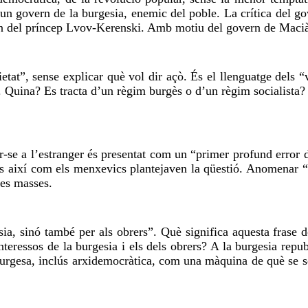
és un govern de la burgesia, enemic del poble. La crítica del
rn del príncep
Lvov-Kerenski
. Amb motiu del govern de
Maci
etat”, sense explicar què vol dir açò. És el llenguatge dels “
. Quina? Es tracta d’un règim burgès o d’un règim socialista?
adar-se a l’estranger és presentat com un “primer profund error
És així com els menxevics plantejaven la qüestió.
Anomenar
“
les masses.
esia, sinó també per als obrers”. Què significa aquesta frase
interessos de la burgesia i els dels obrers? A la burgesia repu
urgesa, inclús arxidemocràtica, com una màquina de què se serv