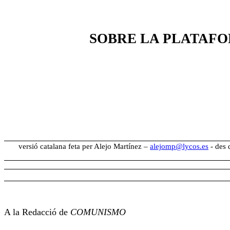
SOBRE LA PLATAFO
versió catalana feta per Alejo Martínez –
alejomp@lycos.es
- des 
A la Redacció de
COMUNISMO