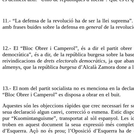
11.- “La defensa de la revolució ha de ser la llei suprema”.
amb frases buides sobre la defensa en
general
de la revoluc
12.- El “Bloc Obrer i Camperol”, és a dir el partit obrer i
democràtica”, és a dir, de la república burgesa sobre la ba
reivindicacions de
drets electorals democràtics
, ja que aban
almenys, que la república
burgesa
d’Alcalà Zamora done a l’o
13.- El nom del partit socialista no es menciona en la decla
“Bloc Obrer i Camperol” es disposa a
obrar
en el buit.
Aquestes són les
objeccions
ràpides que
crec
necessari fer s
seua declaració algun canvi, correcció o esmena. Estic dispo
pur
“
Kuomintanguisme”
, transportat al sòl espanyol. Les i
troben en aquest document la seua expressió més comple
d’Esquerra. Açò no és prou; l’Oposició d’Esquerra ha de d