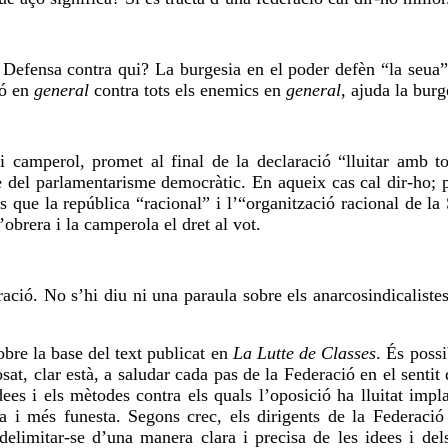
 Defensa contra qui? La burgesia en el poder defèn “la seua” 
ió en
general
contra tots els enemics en
general
, ajuda la burg
 camperol, promet al final de la declaració “lluitar amb tot
se del parlamentarisme democràtic. En aqueix cas cal
dir-ho
; 
s que la república “racional” i l’“organització racional de la 
brera i la camperola el dret al vot.
ració. No s’hi diu ni una paraula sobre els
anarcosindicaliste
obre la base del text publicat en
La
Lutte
de Classes
. És poss
sat, clar està, a saludar cada pas de la Federació en el senti
dees i els mètodes contra els quals l’oposició ha lluitat impl
ta i més funesta. Segons
crec
, els dirigents de la Federaci
elimitar-se d’una manera clara i precisa de les idees i de