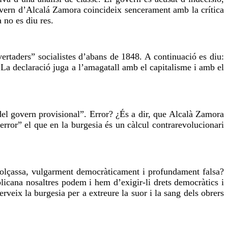
 govern d’Alcalá Zamora coincideix sencerament amb la crítica
à
no es diu
res
.
vertaders” socialistes d’abans de 1848. A continuació es diu:
 La declaració juga a l’amagatall amb el capitalisme i amb el
 del govern provisional”. Error? ¿És a dir, que Alcalà Zamora
error” el que en la burgesia és un càlcul contrarevolucionari
 dolçassa, vulgarment democràticament i profundament falsa?
blicana nosaltres podem i hem d’exigir-li drets democràtics i
eix la burgesia per a extreure la suor i la sang dels obrers