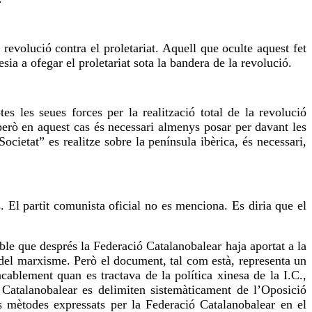
revolució contra el proletariat. Aquell que oculte aquest fet
esia a ofegar el proletariat
sota
la bandera de la revolució.
es les seues forces per la realització total de la revolució
però en aquest cas és necessari almenys posar per davant les
Societat” es realitze sobre la península ibèrica, és necessari,
s
. El partit comunista oficial no es menciona. Es diria que el
ible que després la Federació
Catalanobalear
haja aportat a la
t del marxisme. Però el document, tal com està, representa un
acablement quan es tractava de la política xinesa de la I.C.,
ó
Catalanobalear
es delimiten sistemàticament de l’Oposició
ls mètodes expressats per la Federació
Catalanobalear
en el