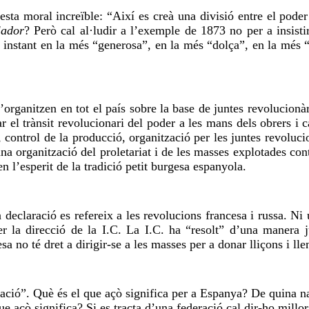
ta moral increïble: “Així es creà una divisió entre el poder 
lador
? Però cal al·ludir a l’exemple de 1873 no per a insisti
l instant en la més “generosa”, en la més “dolça”, en la més
s’organitzen en tot el país sobre la base de juntes revolucion
ar el trànsit revolucionari del poder a les mans dels obrers i
s, control de la producció, organització per les juntes revoluci
una organització del
proletariat
i de les
masses
explotades contr
n l’esperit de la tradició petit burgesa espanyola.
 declaració es refereix a les revolucions francesa i russa. Ni 
per la
direcció
de la I.C. La I.C. ha “resolt” d’una manera j
sa no té dret a dirigir-se a les masses per a donar lliçons i ll
nació”. Què és el que açò significa per a Espanya? De quina na
ue açò significa? Si es tracta d’una federació cal
dir-ho
millor