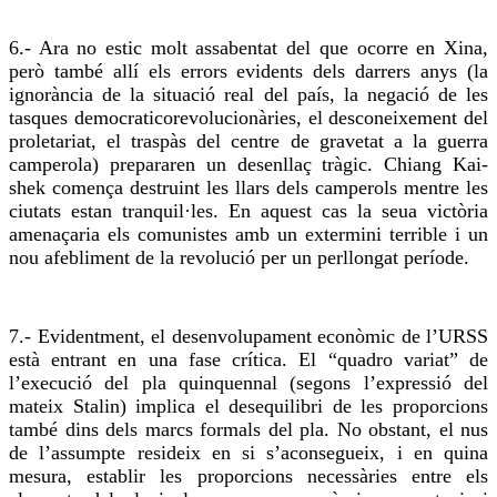
6.- Ara no estic molt assabentat del que ocorre en Xina,
però també allí els errors evidents dels darrers anys (la
ignorància de la situació
real
del país, la negació de les
tasques democraticorevolucionàries, el desconeixement del
proletariat, el traspàs del centre de gravetat a la guerra
camperola) prepararen un desenllaç tràgic. Chiang Kai-
shek comença destruint les llars dels camperols mentre les
ciutats estan tranquil·les. En aquest cas la seua victòria
amenaçaria els comunistes amb un extermini terrible i un
nou afebliment de la revolució per un perllongat període.
7.- Evidentment, el desenvolupament econòmic de l’URSS
està entrant en una fase crítica. El “quadro variat” de
l’execució del pla quinquennal (segons l’expressió del
mateix Stalin) implica el desequilibri de les proporcions
també dins dels marcs formals del pla. No obstant, el nus
de l’assumpte resideix en si s’aconsegueix, i en quina
mesura, establir les proporcions necessàries entre els