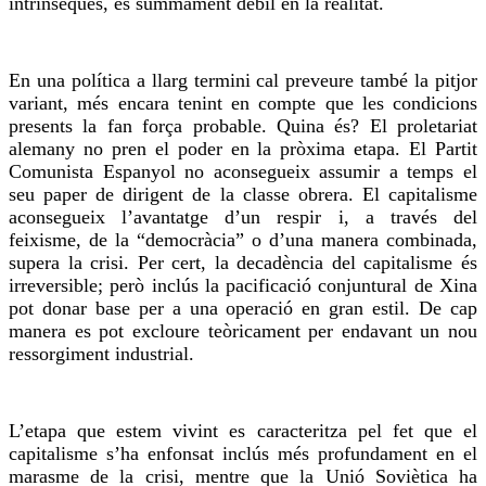
intrínseques, és summament dèbil en la realitat.
En una política a llarg termini cal preveure també la pitjor
variant, més encara tenint en compte que les condicions
presents
la fan força probable. Quina és? El proletariat
alemany no
pren
el poder en la pròxima etapa. El Partit
Comunista Espanyol no aconsegueix assumir a temps el
seu paper de dirigent de la classe obrera. El capitalisme
aconsegueix l’avantatge d’un respir i, a través del
feixisme, de la “democràcia” o d’una manera combinada,
supera la crisi. Per cert, la decadència del capitalisme és
irreversible; però inclús la pacificació conjuntural de Xina
pot donar base per a una operació en gran estil. De cap
manera es pot excloure teòricament per endavant un nou
ressorgiment industrial.
L’etapa que estem vivint es caracteritza pel fet que el
capitalisme s’ha enfonsat inclús més profundament en el
marasme de la crisi, mentre que la Unió Soviètica ha