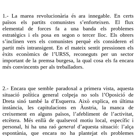
1.- La marea revolucionària és ara innegable. En certs
països els partits comunistes s’enforteixen. El
flux
elemental de forces fa a una banda els problemes
estratègics i els posa en segon o tercer lloc. Els obrers
s’inclinen vers els comunistes perquè els consideren el
partit més intransigent. En el mateix sentit pressionen els
èxits econòmics de l’URSS, reconeguts per un sector
important de la premsa burgesa,
la qual cosa
els fa encara
més convincents per als treballadors.
2.- Encara que semble paradoxal a primera vista, aquesta
situació política general colpeja no sols l’Oposició de
Dreta sinó també la d’Esquerra. Això explica, en última
instància, les capitulacions en Àustria, la manca de
creixement en alguns països, l’afebliment de l’activitat,
etcètera. Més enllà de qualsevol motiu local, específic i
personal, hi ha una raó
general
d’aquesta situació: l’alça
espontània, que encara no ha plantejat els problemes