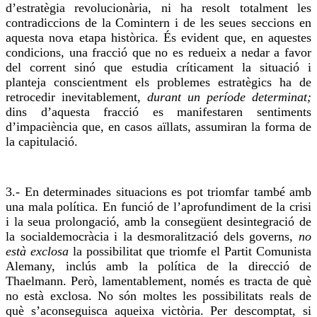
d’estratègia revolucionària, ni ha resolt totalment les
contradiccions de la
Comintern
i de les seues seccions en
aquesta nova etapa històrica. És evident que, en aquestes
condicions, una fracció que no es redueix a nedar a favor
del corrent sinó que estudia críticament la situació i
planteja conscientment els problemes estratègics ha de
retrocedir inevitablement,
durant un període determinat;
dins d’aquesta fracció es manifestaren sentiments
d’impaciència que, en casos aïllats, assumiran la forma de
la capitulació.
3.- En determinades situacions es pot triomfar també amb
una mala política. En funció de l’aprofundiment de la crisi
i la seua prolongació, amb la consegüent desintegració de
la socialdemocràcia i la desmoralització dels governs,
no
està exclosa
la possibilitat que triomfe el Partit Comunista
Alemany, inclús amb la política de la
direcció
de
Thaelmann
. Però, lamentablement, només es tracta de què
no està exclosa. No són moltes les possibilitats
reals
de
què s’aconseguisca aqueixa victòria. Per descomptat, si