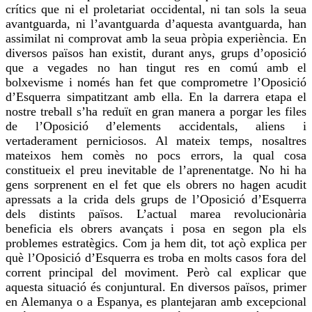
crítics que ni el proletariat occidental, ni tan sols la seua
avantguarda, ni l’avantguarda d’aquesta avantguarda, han
assimilat ni comprovat amb la seua pròpia experiència. En
diversos països han existit, durant anys, grups d’oposició
que a vegades no han tingut
res
en comú amb el
bolxevisme i només han fet que comprometre l’Oposició
d’Esquerra simpatitzant amb ella. En la darrera etapa el
nostre treball s’ha reduït en gran manera a porgar les files
de l’Oposició d’elements accidentals, aliens i
vertaderament perniciosos. Al mateix temps, nosaltres
mateixos hem comès no pocs errors,
la qual cosa
constitueix el preu inevitable de l’aprenentatge. No hi ha
gens sorprenent en el fet que els obrers no hagen acudit
apressats a la
crida
dels grups de l’Oposició d’Esquerra
dels distints països. L’actual
marea
revolucionària
beneficia els obrers avançats i posa en segon pla els
problemes estratègics. Com ja hem dit, tot açò explica per
què l’Oposició d’Esquerra es troba en molts casos
fora
del
corrent principal del moviment. Però cal explicar que
aquesta situació és conjuntural. En diversos països, primer
en Alemanya o a Espanya, es plantejaran amb excepcional