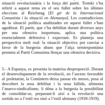
situació revolucionària i la força del partit. Trotski s’ha
referit a aquest tema en el seu fullet sobre les últimes
eleccions al
Reichstag
[
El gir de la Internacional
Comunista i la situació en Alemanya
]
.
Les contradiccions
de la situació política analitzades en aquest fullet s’han
aguditzat. El partit, que s’ha debilitat durant diversos anys
per una ofensiva inoportuna, aplica una política
essencialment defensiva i expectant. Es planteja una
perspectiva molt
real
: la situació objectiva pot canviar a
favor de la burgesia abans que l’alça
semiespontània
permeta al Partit Comunista llençar una ofensiva decisiva.
5.- A Espanya, es presenta la mateixa desproporció. Durant
el desenvolupament de la revolució, en l’ascens favorable
al proletariat, la
Comintern
deixa passar els mesos, posa al
descobert la seua debilitat i la seua fallida, alimenta
l’
anarco-sindicalisme
, li dóna a la burgesia la possibilitat
de consolidar-se,
preparant-li
així a la revolució una
sortida no a l’estil rus sinó a l’estil alemany (1918-1919).