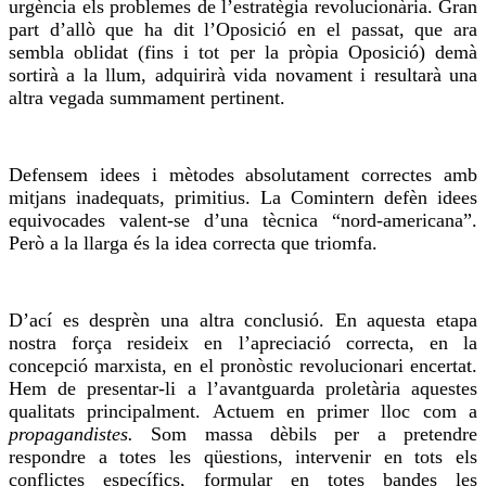
urgència els problemes de l’estratègia revolucionària. Gran
part d’allò que ha dit l’Oposició en el passat, que ara
sembla oblidat (fins i tot per la pròpia Oposició)
demà
sortirà a la llum, adquirirà vida novament i resultarà una
altra vegada summament pertinent.
Defensem idees i mètodes absolutament correctes amb
mitjans inadequats, primitius. La
Comintern
defèn idees
equivocades valent-se d’una tècnica “nord-americana”.
Però a la llarga és la idea correcta que triomfa.
D’ací es desprèn una altra conclusió. En aquesta etapa
nostra força resideix en l’apreciació correcta, en la
concepció marxista, en el pronòstic revolucionari encertat.
Hem de
presentar-li
a l’avantguarda proletària aquestes
qualitats principalment.
Actuem
en primer lloc com a
propagandistes.
Som massa dèbils per a pretendre
respondre a totes les qüestions, intervenir en tots els
conflictes específics, formular en totes bandes les