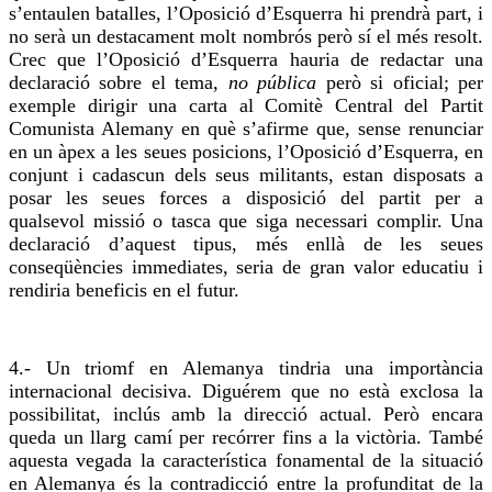
s’
entaulen
batalles, l’Oposició d’Esquerra hi prendrà part, i
no serà un destacament molt nombrós però sí el més resolt.
Crec
que l’Oposició d’Esquerra hauria de redactar una
declaració sobre el tema,
no pública
però si oficial; per
exemple dirigir una carta al Comitè Central del Partit
Comunista Alemany en què s’
afirme
que, sense renunciar
en un àpex a les seues posicions, l’Oposició d’Esquerra, en
conjunt i cadascun dels seus militants, estan disposats a
posar les seues forces a disposició del partit per a
qualsevol missió o tasca que siga necessari complir. Una
declaració d’aquest tipus, més enllà de les seues
conseqüències immediates, seria de gran valor educatiu i
rendiria beneficis en el futur.
4.- Un triomf en Alemanya tindria una importància
internacional decisiva. Diguérem que no està exclosa la
possibilitat, inclús amb la
direcció
actual. Però encara
queda un llarg camí per recórrer fins a la victòria. També
aquesta vegada la característica fonamental de la situació
en Alemanya és la contradicció entre la profunditat de la