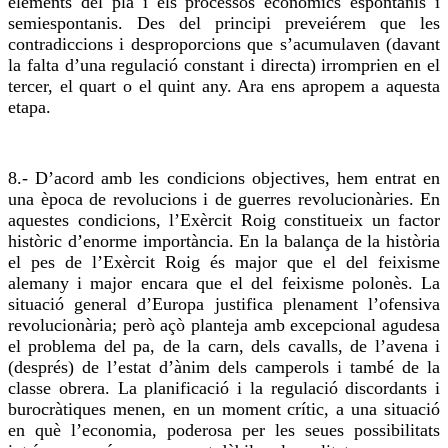
elements del pla i els processos econòmics espontanis i
semiespontanis
. Des del principi preveiérem que les
contradiccions i desproporcions que s’acumulaven (davant
la falta d’una regulació constant i directa) irromprien en el
tercer, el
quart
o el quint any. Ara ens
apropem
a aquesta
etapa.
8.- D’acord amb les condicions objectives, hem entrat en
una època de revolucions i de guerres revolucionàries. En
aquestes condicions, l’Exèrcit Roig constitueix un factor
històric d’enorme importància. En la balança de la història
el pes de l’Exèrcit Roig és major que el del feixisme
alemany i major encara que el del feixisme polonès. La
situació general d’Europa justifica plenament l’ofensiva
revolucionària; però açò planteja amb excepcional agudesa
el problema del pa, de la carn, dels cavalls, de l’avena i
(després) de l’estat d’ànim dels camperols i també de la
classe obrera. La planificació i la regulació discordants i
burocràtiques menen, en un moment crític, a una situació
en què l’economia, poderosa per les seues possibilitats