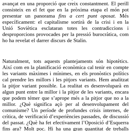
avançat en una proporció que creix constantment. El perill
consisteix en el fet que en la pròxima etapa el món pot
presentar un panorama
fins a cert punt oposat.
Més
específicament: el capitalisme sortirà de la crisi i en la
Unió Soviètica esclataran totes les contradiccions i
desproporcions provocades per la pressió burocràtica, com
ho ha revelat
el darrer discurs de Stalin.
Naturalment, tots aquests plantejaments són hipotètics.
Així com en la planificació econòmica cal tenir en compte
les variants màximes i mínimes, en els pronòstics polítics
cal prendre les millors i les pitjors variants. Hem analitzat
la pitjor variant possible. La realitat es desenvoluparà en
algun punt entre la millor i la pitjor de les variants, encara
que podem témer que s’aprope més a la pitjor que no a la
millor. ¿Què significa açò per al desenvolupament del
comunisme? Un període de profundes crisis internes, de
crítica, de verificació d’experiències passades, de discussió
del passat. ¿Què ha fet efectivament l’Oposició d’Esquerra
fins ara? Molt poc. Hi ha una gran quantitat de treballs