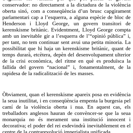
conservador: no directament a la dictadura de la violència
oberta sinó, com a conseqüència d’un brusc capgirament
parlamentari cap a l’esquerra, a alguna espècie de bloc de
Henderson i Lloyd George, un govern transitori de
kerenskisme
britànic. Evidentment, Lloyd George compta
amb un inevitable gir a l’esquerra de l’“opinió pública” i,
per tant, no tem continuar sent avui una petita minoria. La
possibilitat que hi haja un
kerenskisme
britànic, quant de
temps durarà, etcètera, depèn del desenvolupament ulterior
de la crisi econòmica, del ritme en què es produïsca la
fallida del govern “nacional” i, fonamentalment, de la
rapidesa de la radicalització de les masses.
Òbviament, quan el
kerenskisme
apareix posa en evidència
la seua inutilitat, i en conseqüència empenta la burgesia pel
camí de la violència oberta i
nua
. En aquest cas, els
treballadors anglesos hauran de convèncer-se que la seua
monarquia no és merament una institució innocent i
decorativa; el poder del rei esdevindrà inevitablement en el
centre de la contrarevolució imperialista unificada.