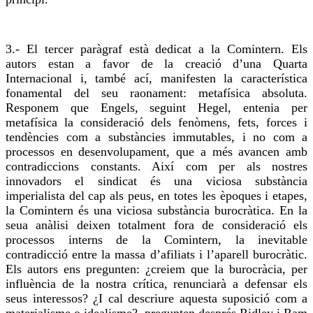
3.- El tercer paràgraf està dedicat a la
Comintern
. Els
autors estan a favor de la creació d’una Quarta
Internacional i, també ací, manifesten la característica
fonamental del seu raonament: metafísica absoluta.
Responem que Engels, seguint Hegel, entenia per
metafísica la consideració dels fenòmens, fets, forces i
tendències com a substàncies immutables, i no com a
processos en desenvolupament, que a més avancen amb
contradiccions constants. Així com per als nostres
innovadors el sindicat és una viciosa substància
imperialista del cap als peus, en totes les èpoques i etapes,
la
Comintern
és una viciosa substància burocràtica. En la
seua anàlisi deixen totalment
fora
de consideració els
processos interns de la
Comintern
, la inevitable
contradicció entre la massa d’afiliats i l’aparell burocràtic.
Els autors ens pregunten: ¿
creiem
que la burocràcia, per
influència de la nostra crítica, renunciarà a defensar els
seus interessos? ¿I cal descriure aquesta suposició com a