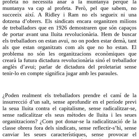
profeta no necessita anar a la muntanya perquè la
muntanya
va
cap al profeta. Però,
pel que
sabem, no
succeeix així. A Ridley i Ram no els segueix ni una
dotzena d’obrers. Els sindicats encara
organitzen
milions
de treballadors que en 1926 demostraren que són capaços
de portar avant una lluita revolucionària. Hem de buscar
els treballadors on estan avui, no on poden estar
demà
, tant
als que estan organitzats com als que no ho estan. El
problema no són les organitzacions econòmiques que
crearà la futura dictadura revolucionària sinó el treballador
anglès d’avui; parlar de dictadura del proletariat sense
tenir-lo en
compte significa jugar amb les paraules.
¿Poden realment els treballadors prendre el camí de la
insurrecció d’un salt, sense aprofundir en el període previ
la seua lluita contra el capitalisme, sense radicalitzar-se,
sense radicalitzar els seus mètodes de lluita i les seues
organitzacions? ¿Com pot donar-se la radicalització de la
classe obrera
fora
dels sindicats, sense reflectir-s’hi, sense
canviar les seues característiques, sense provocar el