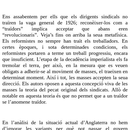
Ens
assabentem
per ells que els dirigents sindicals no
traïren la
vaga
general de 1926; reconèixer-los com a
“traïdors” implica acceptar que abans eren
“revolucionaris”. Veja’s fins on arriba la seua metafísica.
Els reformistes no sempre han traït els treballadors. En
certes èpoques, i
sota
determinades condicions, els
reformistes portaren a terme un treball progressiu, encara
que insuficient. L’etapa de la decadència imperialista els fa
tremolar el terra, per això, en la mesura que es
veuen
obligats a adherir-se al moviment de masses, el traeixen en
determinat moment. Així i tot, les masses accepten la seua
direcció. Els autors oposen a aquesta concepció
viva
de les
masses la teoria del pecat original dels sindicats. Allò de
notable en aquesta teoria és que no permet que a un traïdor
se l’anomene
traïdor.
En l’anàlisi de la situació actual d’Anglaterra no hem
d’ignorar les variants per què pot passar el govern