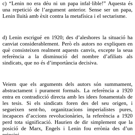
c) “Lenin no era déu ni un papa infal·lible!” Aquesta és
una repetició de l’argument anterior. Sense ser un papa,
Lenin lluità amb èxit contra la metafísica i el sectarisme.
d) Lenin escrigué en 1920; des d’aleshores la situació ha
canviat considerablement. Però els autors no expliquen en
què consisteixen realment aquests canvis, excepte la seua
referència a la disminució del
nombre
d’afiliats als
sindicats, que no és d’importància decisiva.
Veiem que els arguments dels autors són summament,
abstractament i purament formals. La referència a 1920
entra en contradicció directa amb les idees fonamentals de
les tesis. Si els sindicats
foren
des del seu origen, i
segueixen sent-ho, organitzacions imperialistes pures,
incapaces d’accions revolucionàries, la referència a 1920
perd tota significació. Haurien de dir simplement que la
posició de Marx, Engels i Lenin
fou
errònia des d’un
principi.