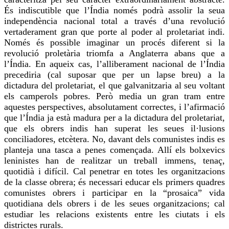
És indiscutible que l’Índia només podrà assolir la seua
independència nacional total a través d’una revolució
vertaderament gran que porte al poder al proletariat indi.
Només és possible imaginar un procés diferent si la
revolució proletària triomfa a Anglaterra abans que a
l’Índia. En aqueix cas, l’alliberament nacional de l’Índia
precediria (cal suposar que per un lapse breu) a la
dictadura del proletariat, el que
galvanitzaria
al seu voltant
els camperols pobres. Però
media
un gran tram entre
aquestes perspectives, absolutament correctes, i l’afirmació
que l’Índia ja està madura per a la dictadura del proletariat,
que els obrers indis han superat les seues il·lusions
conciliadores, etcètera. No, davant dels comunistes indis es
planteja una tasca a penes començada. Allí els bolxevics
leninistes han de realitzar un treball immens, tenaç,
quotidià i difícil. Cal penetrar en totes les organitzacions
de la classe obrera; és necessari educar els primers quadres
comunistes obrers i participar en la “prosaica” vida
quotidiana dels obrers i de les seues organitzacions; cal
estudiar les relacions existents entre les ciutats i els
districtes rurals.