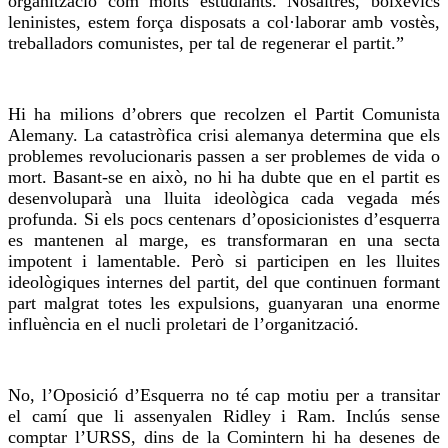
organització com molts estudiants. Nosaltres, bolxevics
leninistes, estem força disposats a col·laborar amb vostès,
treballadors comunistes, per tal de regenerar el partit.”
Hi ha milions d’obrers que recolzen el Partit Comunista
Alemany. La catastròfica crisi alemanya determina que els
problemes revolucionaris passen a ser problemes de vida o
mort. Basant-se en això, no hi ha dubte que en el partit es
desenvoluparà una lluita ideològica cada vegada més
profunda. Si els pocs centenars d’oposicionistes d’esquerra
es mantenen al marge, es transformaran en una secta
impotent i lamentable. Però si participen en les lluites
ideològiques internes del partit, del que continuen formant
part malgrat totes les expulsions, guanyaran una enorme
influència en el nucli proletari de l’organització.
No, l’Oposició d’Esquerra no té cap motiu per a transitar
el camí que
li assenyalen
Ridley i Ram. Inclús sense
comptar
l’URSS, dins de la
Comintern
hi ha desenes de