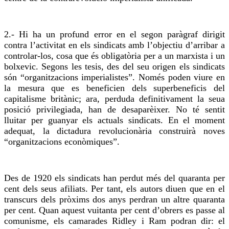
2.- Hi ha un profund error en el segon paràgraf dirigit
contra l’activitat en els sindicats amb l’objectiu d’arribar a
controlar-los,
cosa que
és obligatòria per a un marxista i un
bolxevic. Segons les tesis, des del seu origen els sindicats
són “organitzacions imperialistes”.
Només
poden viure en
la mesura que es beneficien dels superbeneficis del
capitalisme britànic; ara, perduda definitivament la seua
posició privilegiada, han de desaparèixer. No té sentit
lluitar per guanyar els actuals sindicats. En el moment
adequat, la dictadura revolucionària construirà noves
“organitzacions econòmiques”.
Des de 1920 els sindicats han perdut més del quaranta per
cent dels seus afiliats. Per tant, els autors diuen que en el
transcurs dels pròxims dos anys perdran un altre quaranta
per cent. Quan aquest vuitanta per cent d’obrers es passe al
comunisme, els camarades Ridley i Ram podran dir: el