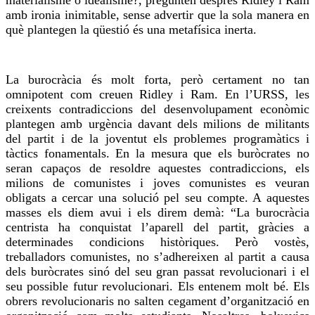
materialisme o idealisme?, pregunten després Ridley i Ram
amb ironia inimitable, sense advertir que la sola manera en
què plantegen la qüestió és una metafísica inerta.
La burocràcia és molt forta, però certament no tan
omnipotent com
creuen
Ridley i Ram. En l’URSS, les
creixents contradiccions del desenvolupament econòmic
plantegen amb urgència davant dels milions de militants
del partit i de la joventut els problemes programàtics i
tàctics fonamentals. En la mesura que els buròcrates no
seran capaços de resoldre aquestes contradiccions, els
milions de comunistes i joves comunistes es veuran
obligats a cercar una solució pel seu compte. A aquestes
masses els diem avui i els direm
demà
: “La burocràcia
centrista ha conquistat l’
aparell
del partit, gràcies a
determinades condicions històriques. Però vostès,
treballadors comunistes, no s’adhereixen al partit a causa
dels buròcrates sinó del seu gran passat revolucionari i el
seu possible futur revolucionari. Els entenem molt bé. Els
obrers revolucionaris no salten cegament d’organització en