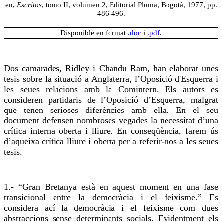
en,
Escritos
, tomo II, volumen 2, Editorial Pluma, Bogotá, 1977, pp.
486-496.
Disponible en format
.doc
i
.pdf
.
Dos camarades, Ridley i
Chandu
Ram, han elaborat unes
tesis sobre la situació a Anglaterra, l’Oposició d'Esquerra i
les seues relacions amb la
Comintern
. Els autors es
consideren partidaris de l’Oposició d’Esquerra, malgrat
que tenen serioses diferències amb ella. En el seu
document defensen nombroses vegades la necessitat d’una
crítica interna oberta i
lliure
. En conseqüència, farem
ús
d’aqueixa crítica
lliure
i oberta per a referir-nos a les seues
tesis.
1.- “Gran Bretanya està en aquest moment en una fase
transicional
entre la democràcia i el feixisme.” Es
considera ací la democràcia i el feixisme com dues
abstraccions sense determinants socials. Evidentment els