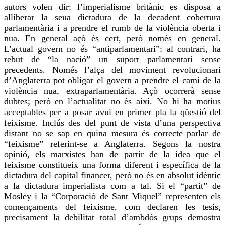
autors volen dir: l’imperialisme britànic es disposa a
alliberar
la seua dictadura de la decadent cobertura
parlamentària i a prendre el rumb de la violència oberta i
nua
. En general açò és cert, però només en general.
L’actual
govern
no és “antiparlamentari”: al contrari, ha
rebut de “la nació” un suport parlamentari sense
precedents. Només l’alça del moviment revolucionari
d’Anglaterra pot obligar el govern a prendre el camí de la
violència
nua
, extraparlamentària. Açò ocorrerà sense
dubtes; però en l’actualitat no és així. No hi ha motius
acceptables per a posar avui en primer pla la qüestió del
feixisme. Inclús des del punt de vista d’una perspectiva
distant no se sap en quina mesura és correcte parlar de
“feixisme” referint-se a Anglaterra. Segons la nostra
opinió, els marxistes han de partir de la idea que el
feixisme constitueix una forma diferent i específica de la
dictadura del capital financer, però no és en absolut idèntic
a la dictadura imperialista com a tal. Si el “partit” de
Mosley
i la “Corporació de Sant Miquel” representen els
començaments del feixisme, com declaren les tesis,
precisament la debilitat total d’ambdós grups demostra