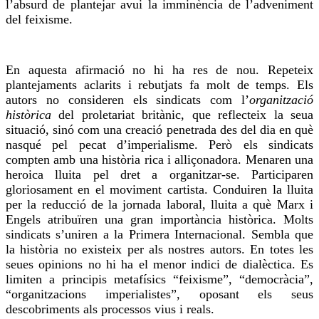
l’absurd de plantejar avui la imminència de l’adveniment
del feixisme.
En aquesta
afirmació
no hi ha res de nou. Repeteix
plantejaments aclarits i rebutjats fa molt de temps. Els
autors no consideren els sindicats com l’
organització
històrica
del proletariat britànic, que
reflecteix
la seua
situació, sinó com una creació penetrada des del dia en què
nasqué pel pecat d’imperialisme. Però els sindicats
compten amb una història rica i alliçonadora.
Menaren
una
heroica lluita pel dret a organitzar-se. Participaren
gloriosament en el moviment
cartista
. Conduiren la lluita
per la reducció de la jornada laboral, lluita a què Marx i
Engels atribuïren una gran importància històrica. Molts
sindicats s’uniren a la Primera Internacional. Sembla que
la història no existeix per als nostres autors. En totes les
seues opinions no hi ha el menor indici de dialèctica. Es
limiten a principis metafísics “feixisme”, “democràcia”,
“organitzacions imperialistes”, oposant els seus
descobriments als processos vius i
reals
.