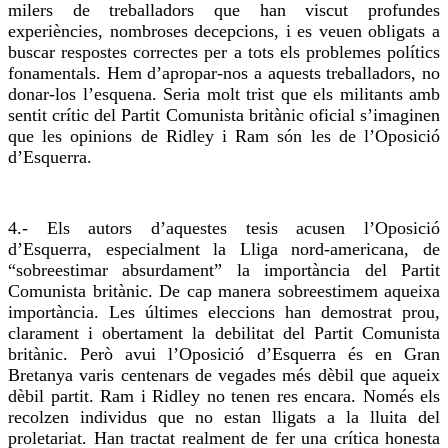
milers de treballadors que han viscut profundes
experiències, nombroses
decepcions
, i es
veuen
obligats a
buscar respostes correctes per a tots els problemes polítics
fonamentals. Hem d’apropar-nos a aquests treballadors, no
donar-los l’esquena. Seria molt trist que els militants amb
sentit crític del Partit Comunista britànic oficial s’imaginen
que les opinions de Ridley i Ram són les de l’Oposició
d’Esquerra.
4.- Els autors d’aquestes tesis acusen l’Oposició
d’Esquerra, especialment la Lliga nord-americana, de
“sobreestimar absurdament” la importància del Partit
Comunista britànic. De cap manera
sobreestimem
aqueixa
importància. Les últimes eleccions han demostrat prou,
clarament i obertament la debilitat del Partit Comunista
britànic. Però avui l’Oposició d’Esquerra és en Gran
Bretanya varis centenars de vegades més dèbil que aqueix
dèbil partit. Ram i Ridley no tenen
res
encara. Només els
recolzen individus que no estan lligats a la lluita del
proletariat. Han tractat realment de fer una crítica honesta