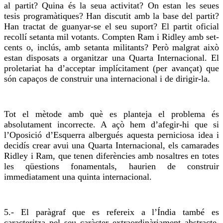
al partit? Quina és la seua activitat? On estan les seues
tesis programàtiques? Han discutit amb la base del partit?
Han tractat de guanyar-se el seu suport? El partit oficial
recollí setanta mil votants.
Compten
Ram i Ridley amb set-
cents o, inclús, amb setanta militants? Però malgrat això
estan disposats a organitzar una Quarta Internacional. El
proletariat ha d’acceptar implícitament (per avançat) que
són capaços de construir una internacional i de dirigir-la.
Tot el mètode amb què es planteja el problema és
absolutament incorrecte. A açò hem d’afegir-hi que si
l’Oposició d’Esquerra albergués aquesta perniciosa idea i
decidís crear avui una Quarta Internacional, els camarades
Ridley i Ram, que tenen diferències amb nosaltres en totes
les qüestions fonamentals, haurien de construir
immediatament una quinta internacional.
5.- El paràgraf que es refereix a l’Índia també es
caracteritza pel seu caràcter extraordinàriament abstracte.