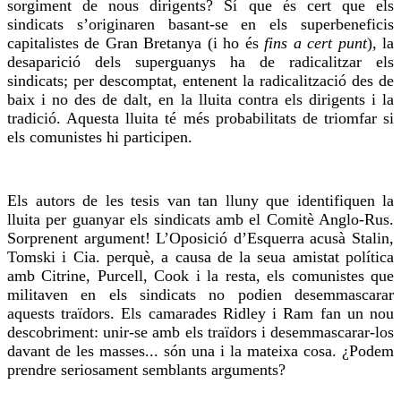
sorgiment de nous dirigents? Sí que és cert que els
sindicats s’originaren basant-se en els superbeneficis
capitalistes de Gran Bretanya (i ho és
fins a cert punt
)
,
la
desaparició dels superguanys ha de radicalitzar els
sindicats; per descomptat, entenent la radicalització des de
baix i no des de
dalt
, en la lluita contra els dirigents i la
tradició. Aquesta lluita té més probabilitats de triomfar si
els comunistes hi participen.
Els autors de les tesis van tan lluny que identifiquen la
lluita per guanyar els sindicats amb el Comitè Anglo-Rus.
Sorprenent argument! L’Oposició d’Esquerra acusà Stalin,
Tomski
i Cia. perquè, a causa de la seua amistat política
amb
Citrine
, Purcell, Cook i la resta, els comunistes que
militaven en els sindicats no podien desemmascarar
aquests traïdors. Els camarades Ridley i Ram fan un nou
descobriment: unir-se amb els traïdors i desemmascarar-los
davant de les masses... són una i la mateixa cosa. ¿Podem
prendre seriosament semblants arguments?