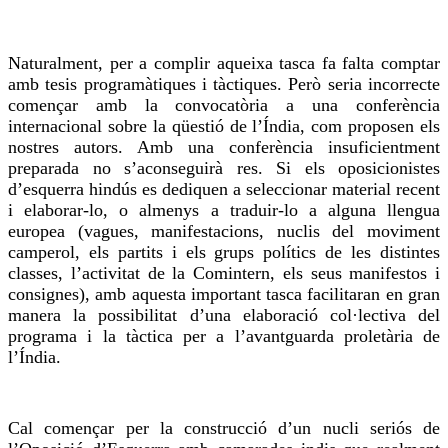
Naturalment, per a complir aqueixa tasca fa falta comptar
amb tesis programàtiques i tàctiques. Però seria incorrecte
començar amb la convocatòria a una conferència
internacional sobre la qüestió de l’Índia, com proposen els
nostres autors. Amb una conferència insuficientment
preparada no s’aconseguirà
res
. Si els oposicionistes
d’esquerra hindús es dediquen a seleccionar material recent
i
elaborar-lo
, o almenys a
traduir-lo
a alguna llengua
europea (
vagues
, manifestacions, nuclis del moviment
camperol, els partits i els grups polítics de les distintes
classes, l’activitat de la
Comintern
, els seus manifestos i
consignes), amb aquesta important tasca facilitaran en gran
manera la possibilitat d’una elaboració col·lectiva del
programa i la tàctica per a l’avantguarda proletària de
l’Índia.
Cal començar per la construcció d’un nucli seriós de