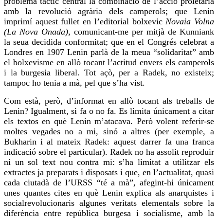
problema tàctic central la combinació de l’acció proletària
amb la revolució agrària dels camperols; que Lenin
imprimí aquest fullet en l’editorial
bolxevic
Novaia
Volna
(La Nova Onada)
, comunicant-me per mitjà de
Kunniank
la seua decidida conformitat; que en el Congrés celebrat a
Londres en 1907 Lenin parlà de la meua “solidaritat” amb
el bolxevisme en allò tocant l’actitud envers els camperols
i la burgesia liberal. Tot açò, per a Radek, no existeix;
tampoc
ho tenia
a mà, pel que s’ha vist.
Com està, però, d’informat en allò tocant als treballs de
Lenin? Igualment, si fa o no fa. Es limita únicament a citar
els textos en què Lenin m’atacava. Però volent referir-se
moltes vegades no a mi, sinó a altres (per exemple, a
Bukharin i al mateix Radek: aquest darrer fa una franca
indicació sobre el particular). Radek no ha assolit reproduir
ni un sol text nou contra mi: s’ha limitat a utilitzar els
extractes ja preparats i disposats i que, en l’actualitat, quasi
cada ciutadà de l’URSS “té a mà”, afegint-hi únicament
unes quantes
cites
en què Lenin explica als anarquistes i
socialrevolucionaris
algunes veritats elementals sobre la
diferència entre república burgesa i socialisme, amb la