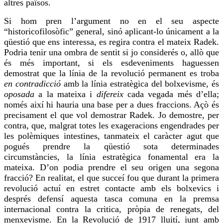
altres països.
Si hom pren l’argument no en el seu aspecte
“historicofilosòfic” general, sinó aplicant-lo únicament a la
qüestió que ens interessa, es regira contra el mateix Radek.
Podria tenir una ombra de sentit si jo considerés o,
allò que
és més important, si els esdeveniments haguessen
demostrat que la línia de la revolució permanent es troba
en contradicció
amb la línia estratègica del bolxevisme, és
oposada
a la mateixa i
difereix
cada vegada més d’ella;
només així hi hauria una base per a dues fraccions. Açò és
precisament el que vol demostrar Radek. Jo demostre, per
contra, que, malgrat totes les exageracions engendrades per
les polèmiques intestines, tanmateix el caràcter agut que
pogués prendre la qüestió sota determinades
circumstàncies, la línia estratègica fonamental era la
mateixa. D’on podia prendre el seu origen una segona
fracció? En realitat,
el que
succeí
fou
que durant la primera
revolució actuí en
estret
contacte amb els bolxevics i
després defensí aquesta tasca comuna en la premsa
internacional contra la critica, pròpia de renegats, del
menxevisme. En la Revolució de 1917 lluití, junt amb