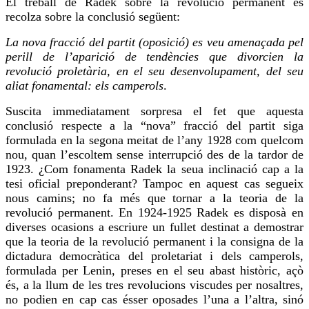
El treball de Radek sobre la revolució permanent es
recolza sobre la conclusió següent:
La nova fracció del partit (oposició) es
veu
amenaçada pel
perill de l’aparició de tendències que divorcien la
revolució proletària, en el seu desenvolupament, del seu
aliat fonamental: els camperols
.
Suscita immediatament sorpresa el fet que aquesta
conclusió respecte a la “nova” fracció del partit siga
formulada en la segona meitat de l’any 1928 com
quelcom
nou, quan l’escoltem sense interrupció des de la tardor de
1923. ¿Com fonamenta Radek la seua inclinació cap a la
tesi oficial preponderant? Tampoc en aquest cas segueix
nous camins; no fa més que tornar a la teoria de la
revolució permanent. En 1924-1925 Radek es disposà en
diverses ocasions a escriure un fullet destinat a demostrar
que la teoria de la revolució permanent i la consigna de la
dictadura democràtica del proletariat i dels camperols,
formulada per Lenin, preses en el seu abast històric, açò
és, a la llum de les tres revolucions viscudes per nosaltres,
no podien en cap cas ésser oposades l’una a l’altra, sinó