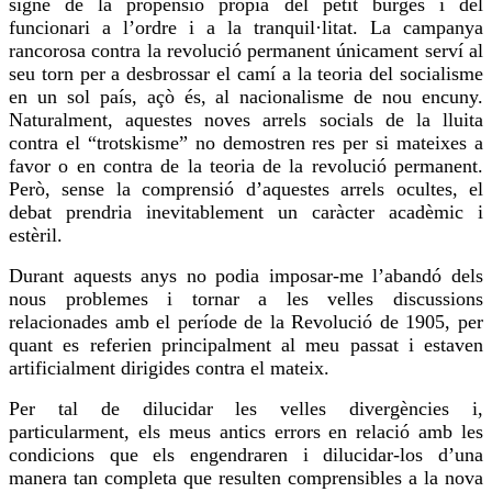
signe de la propensió pròpia del petit burgès i del
funcionari a l’ordre i a la tranquil·litat. La campanya
rancorosa contra la revolució permanent únicament serví al
seu torn per a desbrossar el camí a la teoria del socialisme
en un sol país, açò és, al nacionalisme de nou encuny.
Naturalment, aquestes noves arrels socials de la lluita
contra el “
trotskisme
” no demostren
res
per si mateixes a
favor o en contra de la teoria de la revolució permanent.
Però, sense la comprensió d’aquestes arrels ocultes, el
debat prendria inevitablement un caràcter acadèmic i
estèril.
Durant aquests anys no podia imposar-me l’abandó dels
nous problemes i tornar a les velles discussions
relacionades amb el període de la Revolució de 1905, per
quant es referien principalment al meu passat i estaven
artificialment dirigides contra el mateix.
Per tal de dilucidar les velles divergències i,
particularment, els meus antics errors en relació amb les
condicions que els engendraren i dilucidar-los d’una
manera tan completa que resulten comprensibles a la nova