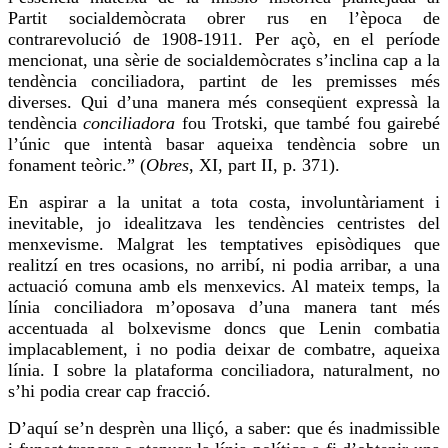
Partit socialdemòcrata obrer rus en l’època de
contrarevolució de 1908-1911. Per açò, en el període
mencionat, una sèrie de socialdemòcrates s’inclina cap a la
tendència conciliadora, partint de les premisses més
diverses. Qui d’una manera més conseqüent expressà la
tendència
conciliadora
fou Trotski, que també fou gairebé
l’únic que intentà basar aqueixa tendència sobre un
fonament teòric.” (
Obres
, XI,
part
II, p. 371).
En aspirar a la unitat a tota costa, involuntàriament i
inevitable, jo idealitzava les tendències centristes del
menxevisme. Malgrat les temptatives episòdiques que
realitzí en tres ocasions, no arribí, ni podia arribar, a una
actuació comuna amb els menxevics. Al mateix temps, la
línia conciliadora m’oposava d’una manera tant més
accentuada al bolxevisme doncs que Lenin combatia
implacablement, i no podia deixar de combatre, aqueixa
línia. I sobre la plataforma conciliadora, naturalment, no
s’hi podia crear cap fracció.
D’aquí se’n desprèn una lliçó, a saber: que és inadmissible