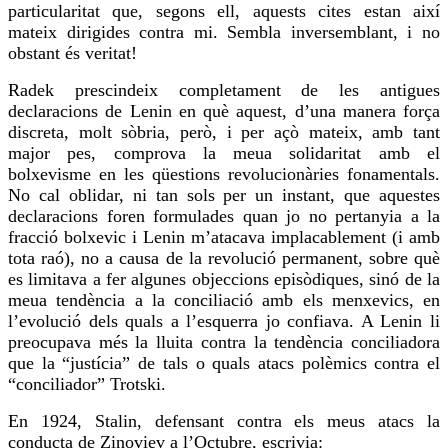
particularitat que, segons ell, aquests
cites
estan així
mateix dirigides contra mi. Sembla inversemblant, i no
obstant és veritat!
Radek prescindeix completament de les antigues
declaracions de Lenin en què aquest, d’una manera força
discreta, molt sòbria, però, i per açò mateix, amb tant
major
pes
, comprova la meua solidaritat amb el
bolxevisme en les qüestions revolucionàries fonamentals.
No cal oblidar, ni tan sols per un instant, que aquestes
declaracions
foren
formulades quan jo no pertanyia a la
fracció bolxevic i Lenin m’atacava implacablement (i amb
tota raó), no a causa de la revolució permanent, sobre què
es limitava a fer algunes objeccions episòdiques, sinó de la
meua tendència a la conciliació amb els menxevics, en
l’evolució dels quals a l’esquerra jo confiava. A Lenin li
preocupava més la lluita contra la tendència conciliadora
que la “justícia” de tals o quals
atacs
polèmics contra el
“conciliador” Trotski.
En 1924, Stalin, defensant contra els meus atacs la
conducta de
Zinoviev
a l’Octubre, escrivia: