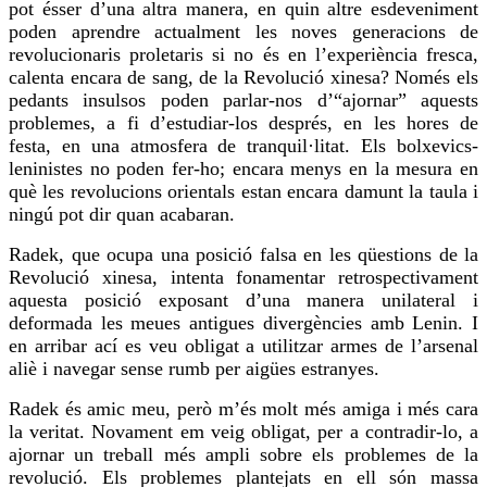
pot ésser d’una altra manera, en quin altre esdeveniment
poden aprendre actualment les noves generacions de
revolucionaris proletaris si no és en l’experiència fresca,
calenta
encara de sang, de la Revolució xinesa? Només els
pedants insulsos poden parlar-nos d’“ajornar” aquests
problemes, a fi d’estudiar-los després, en les hores de
festa, en una atmosfera de tranquil·litat. Els bolxevics-
leninistes no poden fer-ho; encara menys en la mesura en
què les revolucions orientals estan encara damunt la taula i
ningú pot dir quan acabaran.
Radek, que ocupa una posició falsa en les qüestions de la
Revolució xinesa, intenta fonamentar retrospectivament
aquesta posició exposant d’una manera unilateral i
deformada les meues antigues divergències amb Lenin. I
en arribar ací es
veu
obligat a utilitzar armes de l’arsenal
aliè i navegar sense rumb per aigües estranyes.
Radek és amic meu, però m’és molt més amiga i més cara
la veritat. Novament em veig obligat, per a
contradir-lo
, a
ajornar un treball més ampli sobre els problemes de la
revolució. Els problemes plantejats en ell són massa