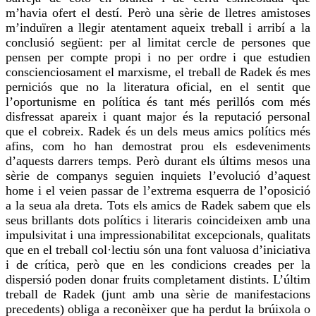
m’havia ofert el destí. Però una sèrie de lletres amistoses
m’induïren a llegir atentament aqueix treball i arribí a la
conclusió següent: per al limitat cercle de persones que
pensen per compte propi i no per ordre i que estudien
conscienciosament el marxisme, el treball de Radek és mes
perniciós que no la literatura oficial, en el sentit que
l’oportunisme en política és tant més perillós com més
disfressat apareix i quant major és la reputació personal
que
el cobreix
. Radek és un dels meus amics polítics més
afins, com
ho han
demostrat prou els esdeveniments
d’aquests darrers temps. Però durant els últims mesos una
sèrie de companys seguien inquiets l’evolució d’aquest
home i
el veien
passar de l’extrema esquerra de l’oposició
a la seua ala dreta. Tots els amics de Radek sabem que els
seus brillants dots polítics i literaris coincideixen amb una
impulsivitat i una impressionabilitat excepcionals, qualitats
que en el treball col·lectiu són una font valuosa d’iniciativa
i de crítica, però que en les condicions creades per la
dispersió poden donar fruits completament distints. L’últim
treball
de Radek (junt amb una sèrie de manifestacions
precedents) obliga a reconèixer que ha perdut la brúixola o