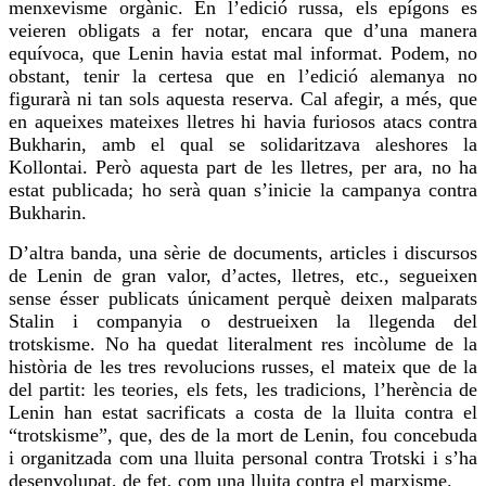
menxevisme orgànic. En l’edició russa, els epígons es
veieren obligats a fer notar, encara que d’una manera
equívoca, que Lenin havia estat mal informat. Podem, no
obstant, tenir la certesa que en l’edició alemanya no
figurarà ni tan sols aquesta reserva. Cal afegir, a més, que
en aqueixes mateixes lletres hi havia furiosos
atacs
contra
Bukharin, amb el qual se solidaritzava aleshores la
Kollontai
. Però aquesta part de les lletres, per ara, no ha
estat publicada; ho serà quan s’inicie la campanya contra
Bukharin.
D’altra banda, una sèrie de documents, articles i discursos
de Lenin de gran valor, d’actes, lletres, etc., segueixen
sense ésser publicats únicament perquè deixen malparats
Stalin i companyia o destrueixen la llegenda del
trotskisme
. No ha quedat literalment res incòlume de la
història de les tres revolucions russes, el mateix que de la
del partit: les teories, els fets, les tradicions, l’herència de
Lenin han estat sacrificats a costa de la lluita contra el
“
trotskisme
”, que, des de la mort de Lenin,
fou
concebuda
i organitzada com una lluita personal contra Trotski i s’ha
desenvolupat, de fet, com una lluita contra el marxisme.