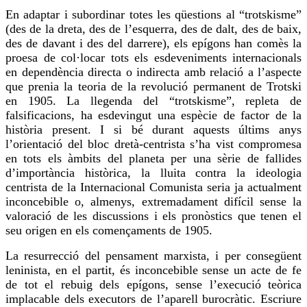
En adaptar i subordinar totes les qüestions al “
trotskisme
”
(des de la dreta, des de l’esquerra, des de
dalt
, des de baix,
des de davant i des del darrere), els epígons han comès la
proesa de col·locar tots els esdeveniments internacionals
en dependència directa o indirecta amb relació a l’aspecte
que prenia la teoria de la revolució permanent de Trotski
en 1905. La llegenda del “
trotskisme
”, repleta de
falsificacions, ha esdevingut una espècie de factor de la
història
present
. I si bé durant aquests últims anys
l’orientació del bloc dretà-centrista s’ha vist compromesa
en tots els àmbits del planeta per una sèrie de fallides
d’importància històrica, la lluita contra la ideologia
centrista de la Internacional Comunista seria ja actualment
inconcebible o, almenys, extremadament difícil sense la
valoració de les discussions i els pronòstics que tenen el
seu origen en els començaments de 1905.
La resurrecció del pensament marxista, i per consegüent
leninista, en el partit, és inconcebible sense un acte de fe
de tot el rebuig dels epígons, sense l’execució teòrica
implacable dels executors de l’aparell burocràtic. Escriure