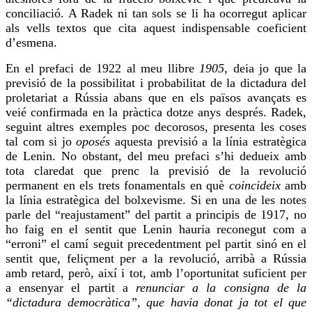
conciliació. A Radek ni tan sols se li ha ocorregut aplicar
als vells textos que
cita
aquest indispensable coeficient
d’esmena.
En el prefaci de 1922 al meu llibre
1905
, deia jo que la
previsió de la possibilitat i probabilitat de la dictadura del
proletariat a Rússia abans que en els països avançats es
veié confirmada en la pràctica dotze anys després. Radek,
seguint altres exemples poc decorosos, presenta les coses
tal com si jo
oposés
aquesta previsió a la línia estratègica
de Lenin. No obstant, del meu prefaci s’hi dedueix amb
tota claredat que
prenc
la previsió de la revolució
permanent en els trets fonamentals en què
coincideix
amb
la línia estratègica del bolxevisme. Si en una de les notes
parle del “
reajustament
” del partit a principis de 1917, no
ho faig
en el sentit que Lenin hauria reconegut com a
“erroni” el camí seguit precedentment pel partit sinó en el
sentit que, feliçment per a la revolució, arribà a Rússia
amb retard, però, així i tot, amb l’oportunitat suficient per
a ensenyar el partit a
renunciar a la consigna de la
“dictadura democràtica”, que havia donat ja tot el que