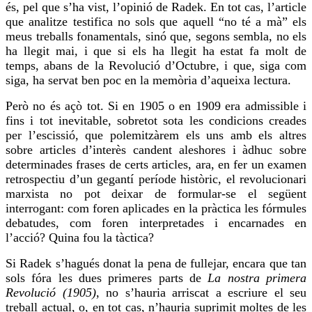
és, pel que s’ha vist, l’opinió de Radek. En tot cas, l’article
que analitze testifica no sols que aquell “no té a mà” els
meus treballs fonamentals, sinó que, segons sembla, no els
ha llegit mai, i que si els ha llegit ha estat fa molt de
temps, abans de la Revolució d’Octubre, i que, siga com
siga, ha servat ben poc en la memòria d’aqueixa lectura.
Però no és açò tot. Si en 1905 o en 1909 era admissible i
fins i tot inevitable, sobretot sota les condicions creades
per l’escissió, que polemitzàrem els uns amb els altres
sobre articles d’interès candent aleshores i àdhuc sobre
determinades frases de certs articles, ara, en fer un examen
retrospectiu d’un gegantí període històric, el revolucionari
marxista no pot deixar de formular-se el següent
interrogant: com foren aplicades en la pràctica les fórmules
debatudes, com
foren
interpretades i encarnades en
l’acció? Quina fou la tàctica?
Si Radek s’hagués donat la pena de fullejar, encara que tan
sols fóra les dues primeres parts de
La nostra primera
Revolució (1905)
, no s’hauria arriscat a escriure el seu
treball actual, o, en tot cas, n’hauria suprimit moltes de les