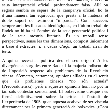
seua interpretació oficial, profundament falsa. Allí on
segons sembla se separa de la campanya oficial,
ho fa
d’una manera tan equívoca, que presta a la mateixa el
doble suport de testimoni “imparcial”. Com succeeix
sempre amb les lliscades ideològiques, en l’últim treball de
Radek no hi ha ni l’ombra de la seua penetració política i
de la seua mestria literària. És un treball sense
perspectives, sense les tres dimensions, compost únicament
a base d’extractes, i, a causa d’açò, un treball arran de
terra.
A quina necessitat política deu el seu origen? A les
divergències sorgides entre Radek i la majoria indiscutible
de l’oposició respecte als problemes de la Revolució
xinesa. S’emeten, certament, opinions aïllades en el sentit
que els problemes xinesos “no són actuals”
(
Preobrakhenski
); però a aquestes opinions hom no pot ni
tan sols contestar seriosament. El bolxevisme cresqué i es
formà definitivament sobre la crítica i l’estudi de
l’experiència de 1905, quan aquesta acabava de ser viscuda
directament per la primera generació de bolxevics. ¿Com