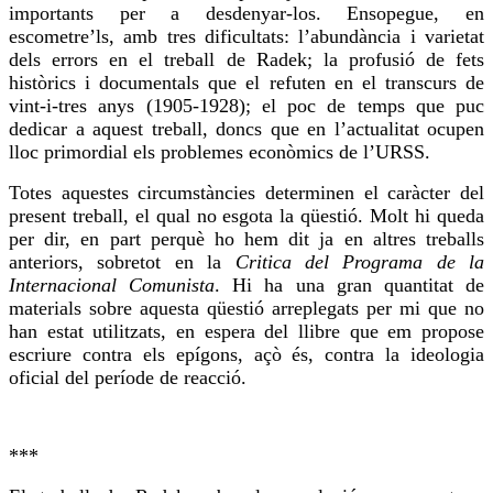
importants per a desdenyar-los.
Ensopegue
, en
escometre’ls, amb tres dificultats: l’abundància i varietat
dels errors en el treball de Radek; la profusió de fets
històrics i documentals que
el refuten
en el transcurs de
vint-i-tres anys (1905-1928); el poc de temps que puc
dedicar a aquest treball,
doncs que
en l’actualitat ocupen
lloc primordial els problemes econòmics de l’URSS.
Totes aquestes circumstàncies determinen el caràcter del
present treball, el qual no esgota la qüestió. Molt hi queda
per dir, en part perquè
ho hem
dit ja en altres treballs
anteriors, sobretot en la
Critica del Programa de la
Internacional Comunista
. Hi ha una gran quantitat de
materials sobre aquesta qüestió arreplegats per mi que no
han estat utilitzats, en espera del llibre que em propose
escriure contra els epígons, açò és, contra la ideologia
oficial del període de reacció.
***