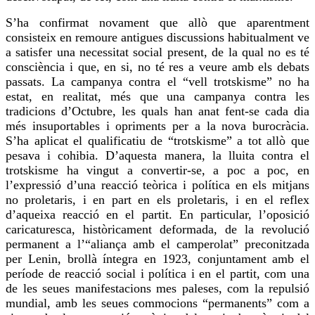
S’ha confirmat novament que allò que aparentment
consisteix en remoure antigues discussions habitualment ve
a satisfer una necessitat social
present
, de la qual no es té
consciència
i que, en si, no té res a veure amb els debats
passats. La campanya contra el “vell
trotskisme
” no ha
estat, en realitat, més que una campanya contra les
tradicions d’Octubre, les quals han anat fent-se cada dia
més insuportables i opriments per a la nova burocràcia.
S’ha aplicat el qualificatiu de “
trotskisme
” a tot allò que
pesava i cohibia. D’aquesta manera, la lluita contra el
trotskisme
ha vingut a convertir-se, a poc a poc, en
l’expressió d’una reacció teòrica i política en els mitjans
no proletaris, i en part en els proletaris, i en el reflex
d’aqueixa reacció en el partit. En particular, l’oposició
caricaturesca, històricament deformada, de la revolució
permanent a l’“aliança amb el camperolat” preconitzada
per Lenin, brollà íntegra en 1923, conjuntament amb el
període de reacció social i política i en el partit, com una
de les seues manifestacions mes paleses, com la repulsió
mundial, amb les seues commocions “permanents” com a