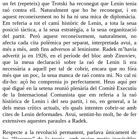
un fet (repeteix) que Trotski ha reconegut que Lenin tenia
raó contra ell. Naturalment que
ho he
reconegut, i en
aquest reconeixement no hi ha ni una mica de diplomàcia.
Em referia a tot el camí històric de Lenin, a tota la seua
posició tàctica, a la seua estratègia, a la seua organització
del partit. Però aquest reconeixement, naturalment, no
afecta cada
cita
polèmica per separat, interpretada avui, a
més a més, amb fins adversos al leninisme. Radek m’havia
advertit ja en 1926, en el període del bloc amb
Zinoviev
,
que la meua declaració sobre la raó de Lenin li era
necessària a aquell per tal de cobrir, encara que no fóra
més que un poc, la seua manca de raó contra mi. No cal ni
dir-ho: açò
ho comprenia
jo perfectament. Heus aquí per
què digué en la setena reunió plenària del Comitè Executiu
de la Internacional Comunista que em referia a la raó
històrica de Lenin i del seu partit, i no, en general, a la
dels meus crítics actuals, els quals intenten cobrir-se amb
cites
de Lenin deformades. Avui,
sentint-ho
molt, he de fer
extensives aquestes paraules a Radek.
Respecte a la revolució permanent, parlava únicament de
les “llacunes” de la teoria, amb major
motiu
inevitables