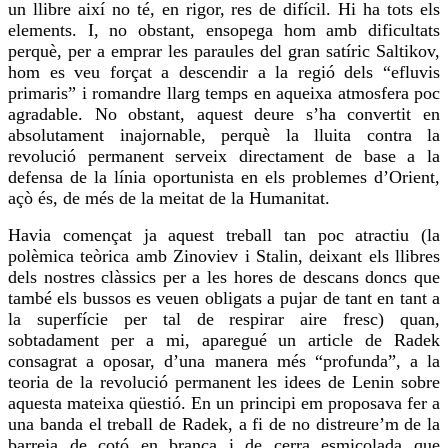
un llibre així no té, en rigor,
res
de difícil. Hi ha tots els
elements. I, no obstant, ensopega hom amb dificultats
perquè, per a
emprar
les paraules del gran satíric
Saltikov
,
hom es
veu
forçat a descendir a la regió dels “efluvis
primaris” i romandre llarg temps en aqueixa atmosfera poc
agradable. No obstant, aquest deure s’ha convertit en
absolutament inajornable,
perquè
la lluita contra la
revolució permanent serveix directament de base a la
defensa de la línia oportunista en els problemes d’Orient,
açò és, de més de la meitat de la Humanitat.
Havia començat ja aquest treball tan poc atractiu (la
polèmica teòrica amb
Zinoviev
i Stalin, deixant els llibres
dels nostres clàssics per a les hores de descans doncs que
també els
bussos
es
veuen
obligats a
pujar
de tant en tant a
la superfície per tal de respirar aire fresc) quan,
sobtadament per a mi, aparegué un article de Radek
consagrat a oposar, d’una manera més “profunda”, a la
teoria de la revolució permanent les idees de Lenin sobre
aquesta mateixa qüestió. En un principi em proposava fer a
una banda el treball de Radek, a fi de no distreure’m de la
barreja de cotó en branca i de
cerra
esmicolada que