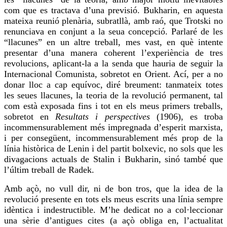
com que es tractava d’una previsió. Bukharin, en aquesta
mateixa reunió plenària, subratllà, amb raó, que Trotski no
renunciava en conjunt a la seua concepció. Parlaré de les
“llacunes” en un altre treball, mes vast, en què
intente
presentar d’una manera coherent l’experiència de tres
revolucions, aplicant-la a la senda que hauria de seguir la
Internacional Comunista, sobretot en Orient. Ací, per a no
donar lloc a cap equívoc, diré breument: tanmateix totes
les seues llacunes, la teoria de la revolució permanent, tal
com està exposada fins i tot en els meus primers treballs,
sobretot en
Resultats i perspectives
(1906), es troba
incommensurablement més impregnada d’esperit marxista,
i per consegüent, incommensurablement més prop de la
línia històrica de Lenin i del partit bolxevic, no sols que les
divagacions actuals de Stalin i Bukharin, sinó també que
l’últim
treball
de Radek.
Amb açò, no vull dir, ni de bon tros, que la idea de la
revolució
presente
en tots els meus escrits una línia sempre
idèntica i indestructible. M’he dedicat no a col·leccionar
una sèrie d’antigues
cites
(a açò obliga en, l’actualitat