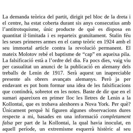
La demanda teòrica del partit, dirigit pel bloc de la dreta i
el centre, ha estat coberta durant sis anys consecutius amb
l’
antitrotsquisme
, únic producte de què es disposa en
quantitat il·limitada i es reparteix gratuïtament. Stalin féu
les seues primeres armes en el camp teòric en 1924 amb el
seu immortal article contra la revolució permanent. El
mateix Molotov rebé el baptisme de “cap” en aqueixa pila.
La falsificació està a l’ordre del dia. Fa pocs dies, vaig viu
per casualitat un anunci de la publicació en alemany dels
treballs de Lenin de 1917. Serà aquest un inapreciable
presente
als obrers avançats alemanys. Però ja per
endavant es pot hom formar una idea de les falsificacions
que contindrà, sobretot en les notes. Baste de dir que en el
sumari apareixen en primer lloc les lletres de Lenin a la
Kollontai
, que es trobava aleshores a Nova York. Per què?
Únicament perquè hi figuren algunes observacions dures
respecte a mi, basades en una informació
completament
falsa
per part de la
Kollontai
, la qual havia inoculat, en
aquell període, un extremisme esquerrà histèric al seu