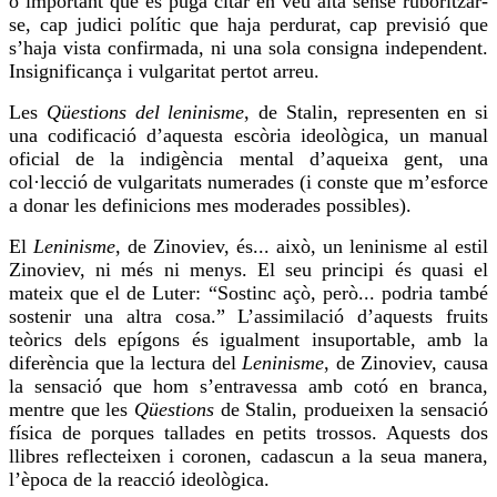
o important que es puga citar en veu alta sense ruboritzar-
se, cap judici polític que haja perdurat, cap previsió que
s’haja vista confirmada, ni una sola consigna independent.
Insignificança i vulgaritat pertot arreu.
Les
Qüestions del leninisme
, de Stalin, representen en si
una codificació d’aquesta escòria ideològica, un manual
oficial de la indigència mental d’aqueixa gent, una
col·lecció de vulgaritats numerades (i conste que m’esforce
a donar les definicions mes moderades possibles).
El
Leninisme
, de
Zinoviev
, és... això, un leninisme al estil
Zinoviev
, ni més ni menys. El seu principi és quasi el
mateix que el de Luter: “Sostinc açò, però... podria també
sostenir una altra cosa.” L’assimilació d’aquests fruits
teòrics dels epígons és igualment insuportable, amb la
diferència que la lectura del
Leninisme
, de
Zinoviev
, causa
la sensació que hom s’entravessa amb cotó en branca,
mentre que les
Qüestions
de Stalin, produeixen la sensació
física de
porques
tallades en petits trossos. Aquests dos
llibres reflecteixen i coronen, cadascun a la seua manera,
l’època de la reacció ideològica.