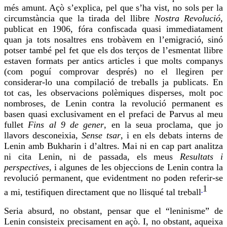
més amunt. Açò s’explica, pel que s’ha vist, no sols per la
circumstància que la tirada del llibre
Nostra Revolució
,
publicat en 1906,
fóra
confiscada quasi immediatament
quan ja tots nosaltres ens trobàvem en l’emigració, sinó
potser també pel fet que els dos terços de l’esmentat llibre
estaven formats per antics articles i que molts companys
(com poguí comprovar després) no
el llegiren
per
considerar-lo
una compilació de treballs ja publicats. En
tot cas, les observacions polèmiques disperses, molt poc
nombroses, de Lenin contra la revolució permanent es
basen quasi exclusivament en el prefaci de Parvus al meu
fullet
Fins al 9 de gener
, en la seua proclama, que jo
llavors desconeixia,
Sense tsar
, i en els debats interns de
Lenin amb Bukharin i d’altres. Mai ni en cap part analitza
ni
cita
Lenin, ni de passada, els meus
Resultats i
perspectives
, i algunes de les objeccions de Lenin contra la
revolució permanent, que evidentment no poden referir-se
1
a mi, testifiquen directament que no llisqué tal treball
Seria absurd, no obstant, pensar que el “leninisme” de
Lenin consisteix precisament en açò. I, no obstant, aqueixa