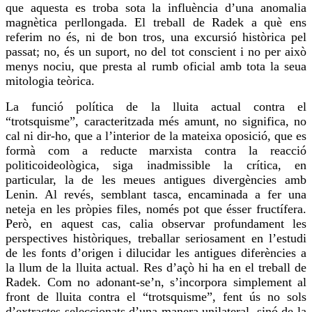
que aquesta es troba sota la influència d’una anomalia
magnètica perllongada. El treball de Radek a què ens
referim
no és, ni de bon tros, una excursió històrica pel
passat; no, és un suport, no del tot conscient i no per això
menys nociu, que presta al rumb oficial amb tota la seua
mitologia teòrica.
La funció política de la lluita actual contra el
“
trotsquisme
”, caracteritzada més amunt, no significa, no
cal ni dir-ho, que a l’interior de la mateixa oposició, que es
formà com a reducte marxista contra la reacció
politicoideològica
, siga inadmissible la crítica, en
particular, la de les meues antigues divergències amb
Lenin. Al revés, semblant tasca, encaminada a fer una
neteja en les pròpies files, només pot que ésser fructífera.
Però, en aquest cas, calia observar profundament les
perspectives històriques, treballar seriosament en l’estudi
de les fonts d’origen i dilucidar les antigues diferències a
la llum de la lluita actual.
Res
d’açò hi ha en el treball de
Radek. Com no adonant-se’n, s’incorpora simplement al
front de lluita contra el “
trotsquisme
”, fent ús no sols
d’extractes seleccionats d’una manera unilateral, sinó de la