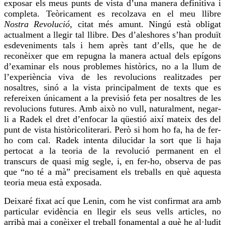
exposar els meus punts de vista d’una manera definitiva i
completa. Teòricament es recolzava en el meu llibre
Nostra Revolució
, citat més amunt. Ningú està obligat
actualment a llegir tal llibre. Des d’aleshores s’han produït
esdeveniments tals i hem après tant d’ells, que he de
reconèixer que em repugna la manera actual dels epígons
d’examinar els nous problemes històrics, no a la llum de
l’experiència
viva
de les revolucions realitzades per
nosaltres, sinó a la vista principalment de texts que es
refereixen únicament a la previsió feta per nosaltres de les
revolucions futures. Amb això no vull, naturalment, negar-
li a Radek el dret d’enfocar la qüestió així mateix des del
punt de vista històricoliterari. Però si hom ho fa, ha de
fer-
ho
com cal. Radek intenta dilucidar la sort que li haja
pertocat a la teoria de la revolució permanent en el
transcurs de quasi
mig
segle, i, en
fer-ho
, observa de pas
que “no té a mà” precisament els treballs en què aquesta
teoria meua està exposada.
Deixaré fixat ací que Lenin, com he vist confirmat ara amb
particular evidència en llegir els seus vells articles, no
arribà mai a conèixer el treball fonamental a què he al·ludit