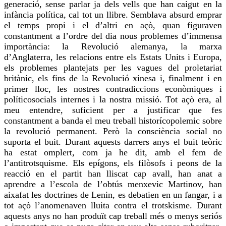
generació, sense parlar ja dels vells que han caigut en la
infància política, cal tot un llibre. Semblava absurd
emprar
el temps propi i el d’altri en açò, quan figuraven
constantment a l’ordre del dia nous problemes d’immensa
importància: la Revolució alemanya, la marxa
d’Anglaterra, les relacions entre els Estats Units i Europa,
els problemes plantejats per les
vagues
del proletariat
britànic, els fins de la Revolució xinesa i, finalment i en
primer lloc, les nostres contradiccions econòmiques i
políticosocials internes i la nostra missió. Tot açò era, al
meu entendre, suficient per a justificar que fes
constantment a banda el meu treball historícopolemic sobre
la revolució permanent. Però la consciència social no
suporta el buit. Durant aquests darrers anys el buit teòric
ha estat omplert, com ja he dit, amb el fem de
l’
antitrotsquisme
. Els epígons, els filòsofs i peons de la
reacció en el partit han lliscat cap avall,
han anat
a
aprendre a l’escola de l’obtús menxevic
Martinov
, han
aixafat les doctrines de Lenin, es debatien en un fangar, i a
tot açò l’anomenaven lluita contra el
trotskisme
. Durant
aquests anys no han produït cap treball més o menys seriós