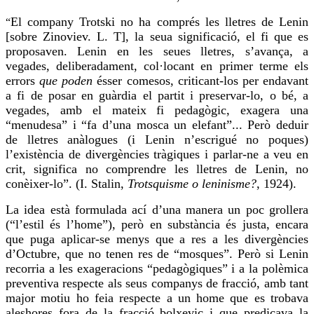
El company Trotski no ha comprés les lletres de Lenin
“
[sobre
Zinoviev
. L. T], la seua significació,
el fi
que es
proposaven. Lenin en les seues lletres, s’avança, a
vegades, deliberadament, col·locant en primer terme els
errors
que poden
ésser
comesos
, criticant-los per endavant
a fi de posar en guàrdia el partit i
preservar-lo
, o bé, a
vegades, amb
el mateix fi
pedagògic, exagera una
“menudesa” i “fa d’una mosca un elefant”... Però deduir
de lletres anàlogues (i Lenin n’escrigué no poques)
l’existència de divergències tràgiques i parlar-ne a veu en
crit, significa no comprendre les lletres de Lenin, no
conèixer-lo”. (I. Stalin,
Trotsquisme
o leninisme?
, 1924).
La idea està formulada ací d’una manera un poc grollera
(“l’estil és l’home”), però en substància és justa, encara
que puga aplicar-se menys que a
res
a les divergències
d’Octubre, que no tenen
res
de “mosques”. Però si Lenin
recorria a les exageracions “pedagògiques” i a la polèmica
preventiva respecte als seus companys de fracció, amb tant
major
motiu
ho feia
respecte a un home que es trobava
aleshores
fora
de la fracció bolxevic i que predicava la