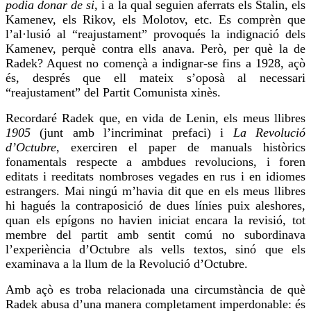
podia donar de si
, i a la qual seguien aferrats els Stalin, els
Kamenev, els Rikov, els Molotov, etc. Es comprèn que
l’al·lusió al “
reajustament
” provoqués la indignació dels
Kamenev,
perquè
contra ells anava. Però, per què la de
Radek? Aquest no començà a indignar-se fins a 1928, açò
és, després que ell mateix s’oposà al necessari
“
reajustament
” del Partit Comunista xinès.
Recordaré Radek que, en vida de Lenin, els meus llibres
1905
(junt amb l’incriminat prefaci) i
La Revolució
d’Octubre
,
exerciren
el paper de manuals històrics
fonamentals respecte a ambdues revolucions, i
foren
editats i reeditats nombroses vegades en rus i en idiomes
estrangers. Mai ningú m’havia dit que en els meus llibres
hi hagués la contraposició de dues línies
puix aleshores
,
quan els epígons no havien iniciat encara la revisió, tot
membre del partit amb sentit comú no subordinava
l’experiència d’Octubre als vells textos, sinó que els
examinava a la llum de la Revolució d’Octubre.
Amb açò es troba relacionada una circumstància de què
Radek abusa d’una manera completament imperdonable: és