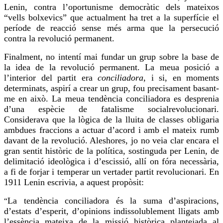
Lenin, contra l’oportunisme democràtic dels mateixos
“vells bolxevics” que actualment ha tret a la superfície el
període de reacció sense més arma que la persecució
contra la revolució permanent.
Finalment, no intentí mai fundar un grup sobre la base de
la idea de la revolució permanent. La meua posició a
l’interior del partit era
conciliadora
, i si, en moments
determinats, aspirí a crear un grup,
fou
precisament basant-
me en això. La meua tendència conciliadora es desprenia
d’una espècie de fatalisme
socialrevolucionari
.
Considerava que la lògica de la lluita de classes obligaria
ambdues fraccions a actuar d’acord i amb el mateix rumb
davant de la revolució. Aleshores, jo no
veia
clar encara el
gran sentit històric de la política, sostinguda per Lenin, de
delimitació ideològica i d’escissió, allí on
fóra
necessària,
a fi de forjar i temperar un vertader partit revolucionari. En
1911 Lenin escrivia, a aquest propòsit:
La tendència conciliadora és la
suma
d’aspiracions,
“
d’estats d’esperit, d’opinions indissolublement lligats amb
l’essència mateixa de la missió històrica plantejada al