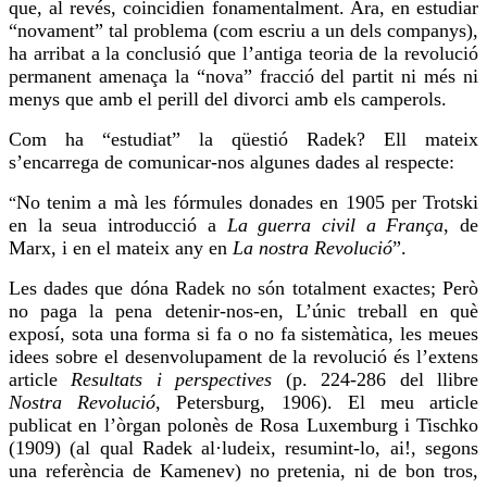
que, al revés, coincidien fonamentalment. Ara, en estudiar
“novament” tal problema (com escriu a un dels companys),
ha arribat a la conclusió que l’antiga teoria de la revolució
permanent amenaça la “nova” fracció del partit ni més ni
menys que amb el perill del divorci amb els camperols.
Com ha “estudiat” la qüestió Radek? Ell mateix
s’encarrega de comunicar-nos algunes dades al respecte:
No tenim a mà les fórmules donades en 1905 per Trotski
“
en la seua introducció a
La guerra civil a França
, de
Marx, i en el mateix any en
La nostra Revolució
”.
Les dades que dóna Radek no són totalment exactes; Però
no paga la pena detenir-nos-en, L’únic
treball
en què
exposí, sota una forma si fa o no fa sistemàtica, les meues
idees sobre el desenvolupament de la revolució és l’extens
article
Resultats i perspectives
(p. 224-286 del llibre
Nostra Revolució
, Petersburg, 1906). El meu article
publicat en l’
òrgan
polonès de Rosa Luxemburg i
Tischko
(1909) (al qual Radek al·ludeix,
resumint-lo
,
ai
!, segons
una referència de Kamenev) no pretenia, ni de bon tros,