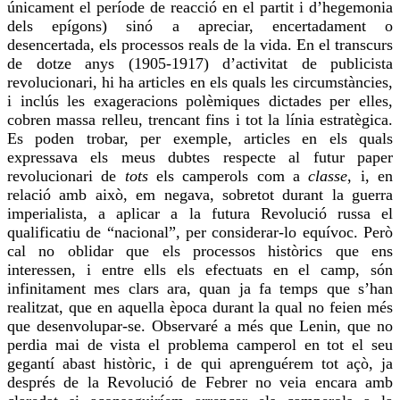
únicament el període de reacció en el partit i d’hegemonia
dels epígons) sinó a apreciar, encertadament o
desencertada, els processos
reals
de la vida. En el transcurs
de dotze anys (1905-1917) d’activitat de publicista
revolucionari, hi ha articles en els quals les circumstàncies,
i inclús les exageracions polèmiques dictades per elles,
cobren massa relleu,
trencant
fins i tot la línia estratègica.
Es poden trobar, per exemple, articles en els quals
expressava els meus dubtes respecte al futur paper
revolucionari de
tots
els camperols com a
classe
, i, en
relació amb això, em negava, sobretot durant la guerra
imperialista, a aplicar a la futura Revolució russa el
qualificatiu de “nacional”, per
considerar-lo
equívoc. Però
cal no oblidar que els processos històrics que ens
interessen, i entre ells els efectuats en el camp, són
infinitament mes clars ara, quan ja fa temps que s’han
realitzat, que en aquella època durant la qual no feien més
que
desenvolupar-se
. Observaré a més que Lenin, que no
perdia mai de vista el problema camperol en tot el seu
gegantí abast històric, i de qui aprenguérem tot açò, ja
després de la Revolució de Febrer no veia encara amb