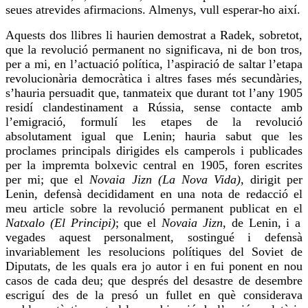
seues atrevides
afirmacions
. Almenys, vull
esperar-ho
així.
Aquests dos llibres li haurien demostrat a Radek, sobretot,
que la revolució permanent no significava, ni de bon tros,
per a mi, en l’actuació política, l’aspiració de saltar l’etapa
revolucionària democràtica i altres fases més secundàries,
s’hauria persuadit que, tanmateix que durant tot l’any 1905
residí clandestinament a Rússia, sense contacte amb
l’emigració, formulí les etapes de la revolució
absolutament igual que Lenin; hauria sabut que les
proclames principals dirigides els camperols i publicades
per la impremta
bolxevic
central en 1905,
foren
escrites
per mi; que el
Novaia
Jizn
(La Nova Vida)
, dirigit per
Lenin, defensà decididament en una nota de redacció el
meu article sobre la revolució permanent publicat en el
Natxalo
(El Principi)
; que el
Novaia
Jizn
, de Lenin, i a
vegades aquest personalment, sostingué i defensà
invariablement les resolucions polítiques del Soviet de
Diputats, de les quals era jo autor i
en fui
ponent en nou
casos de cada deu; que després del desastre de desembre
escriguí des de la presó un fullet en què considerava