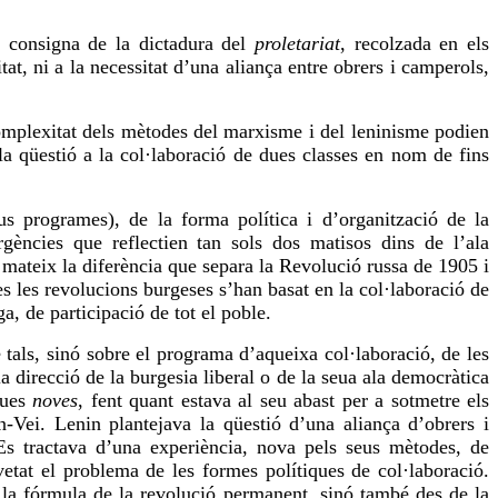
a consigna de la dictadura del
proletariat
, recolzada en els
tat, ni a la necessitat d’una aliança entre obrers i camperols,
omplexitat dels mètodes del marxisme i del leninisme podien
la qüestió a la col·laboració de dues classes en nom de fins
us programes), de la forma política i d’organització de la
rgències que reflectien tan sols dos matisos dins de l’ala
 mateix la diferència que separa la Revolució russa de 1905 i
es les revolucions burgeses s’han basat en la col·laboració de
a, de participació de tot el poble.
 tals, sinó sobre el programa d’aqueixa col·laboració, de les
a direcció de la burgesia liberal o de la seua ala democràtica
ques
noves
, fent quant estava al seu abast per a sotmetre els
n-Vei
. Lenin plantejava la qüestió d’una aliança d’obrers i
 Es tractava d’una experiència, nova pels seus mètodes, de
etat el problema de les formes polítiques de col·laboració.
e la fórmula de la revolució permanent, sinó també des de la