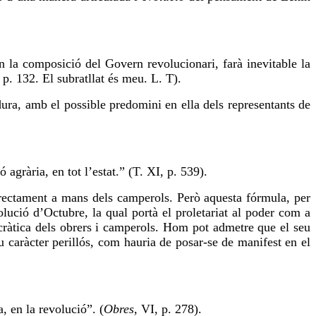
en la composició del Govern revolucionari, farà inevitable la
, p. 132. El subratllat és meu. L. T).
ura, amb el possible predomini en ella dels representants de
agrària, en tot l’estat.” (T. XI, p. 539).
directament a mans dels camperols. Però aquesta fórmula, per
ució d’Octubre, la qual portà el proletariat al poder com a
ocràtica dels obrers i camperols. Hom pot admetre que el seu
u caràcter perillós, com hauria de posar-se de manifest en el
, en la revolució”. (
Obres
,
VI
, p. 278).