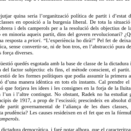
utjar quina seria l’organització política de partit i d’estat 
classes en oposició a la burgesia liberal. De tota la situaci
 obrera i dels camperols per a la resolució dels objectius de
en minoria aqueix partit, dins del govern revolucionari? ¿Qui
na resposta a
priori
. “L’experiència
ho dirà
!” Pel fet de deix
ica, sense convertir-se, ni de bon tros, en l’abstracció pura
s força diverses.
üestió quedés esgotada amb la base de classe de la dictadura i 
a del factor subjectiu: els fins, el mètode conscient, el part
qüestió de les formes polítiques que podia assumir la primera
tió d’una manera idèntica en tots els instants. Cal prendre e
nó que forjava les idees i les consignes en la forja de la lluita
ia l’un i l’altre contingut. No obstant, Radek no ha estudiat
incipis de 1917, a prop de l’escissió; prescindeix en absolut 
 de partit governamental de l’aliança de les dues classes, 
ta prudència? Les causes resideixen en el fet que en la fórmu
camperols
.
dictadura democràtica, i faré notar alhora, que el caracteritz