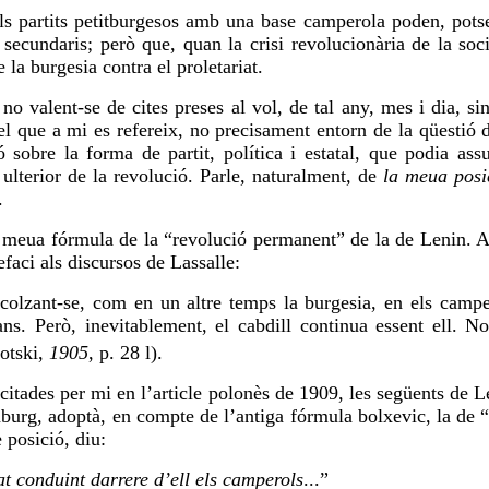
els partits petitburgesos amb una base camperola poden, pots
s secundaris; però que, quan la crisi revolucionària de la soc
 la burgesia contra el proletariat.
 no valent-se de
cites
preses al vol, de tal any, mes i dia, si
 que a mi es refereix, no precisament entorn de la qüestió de
ó sobre la forma de partit, política i estatal, que podia ass
lterior de la revolució. Parle, naturalment, de
la meua posi
.
eua fórmula de la “revolució permanent” de la de Lenin. A l
faci als discursos de Lassalle:
colzant-se, com en un altre temps la burgesia, en els campero
ns. Però, inevitablement, el cabdill continua essent ell. No
otski,
1905
, p. 28 l).
itades per mi en l’article polonès de 1909, les següents de 
burg, adoptà, en compte de l’antiga fórmula
bolxevic
, la de 
 posició, diu:
at conduint darrere d’ell els camperols
...”