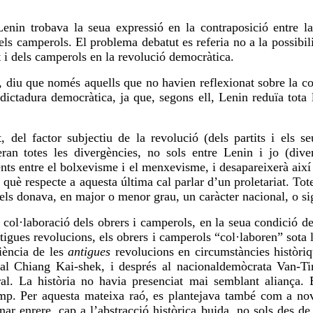
Lenin trobava la seua expressió en la contraposició entre l
 els camperols. El problema debatut es referia no a la possibili
t i dels camperols en la revolució democràtica.
a, diu que només aquells que no havien reflexionat sobre la c
dictadura democràtica, ja que, segons ell, Lenin reduïa tota 
del factor subjectiu de la revolució (dels partits i els se
xeran totes les divergències, no sols entre Lenin i jo (dive
ents entre el bolxevisme i el menxevisme, i desapareixerà així
 què respecte a aquesta última cal parlar d’un proletariat. Tot
els donava, en major o menor grau, un caràcter nacional, o sig
 col·laboració dels obrers i camperols, en la seua condició de
ntigues revolucions, els obrers i camperols “col·laboren” sota l
riència de les
antigues
revolucions en circumstàncies històri
ral
Chiang Kai-shek
, i després al
nacionaldemòcrata
Van-Ti
ral. La història no havia presenciat mai semblant aliança.
camp. Per aquesta mateixa raó, es plantejava també com a nov
nar enrere, cap a l’abstracció històrica buida, no sols des d