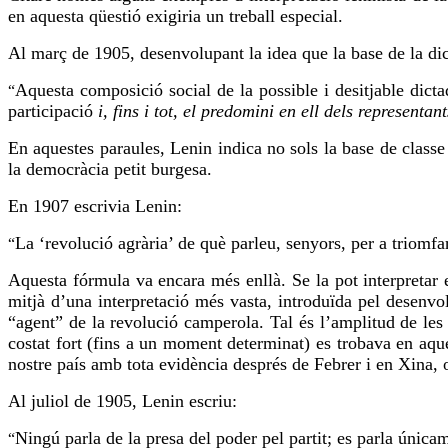
en aquesta qüestió exigiria un treball especial.
Al març de 1905, desenvolupant la idea que la base de la dict
Aquesta composició social de la possible i desitjable dicta
“
participació
i, fins i tot, el predomini en ell dels represent
En aquestes paraules, Lenin indica no sols la base de class
la democràcia petit burgesa.
En 1907 escrivia Lenin:
La ‘revolució agrària’ de què parleu, senyors, per a triomfar
“
Aquesta fórmula va encara més enllà. Se la pot interpretar 
mitjà d’una interpretació més vasta, introduïda pel desenv
“agent” de la revolució camperola. Tal és l’amplitud de les
costat fort (fins a un moment determinat) es trobava en aque
nostre país amb tota evidència després de Febrer i en Xina, o
Al juliol de 1905, Lenin escriu:
Ningú parla de la presa del poder pel partit; es parla únicam
“