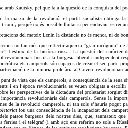
-se amb
Kautsky
, pel que fa a la qüestió de la conquista del pod
la marxa de la revolució, el partit socialista obtinga la 
l
triomf
,
perquè
no és possible lluitar si per endavant es renunc
tacions del mateix Lenin la distància no és menor, ni de bon 
ccions no fan més que reflectir aqueixa “gran incògnita” de 
” l’esfinx de la història russa. La qüestió del caràcter d
ol revolucionari hostil a la burgesia liberal i independent re
mocràtica els camperols són capaços de crear el seu partit pro
a participació de la minoria proletària al Govern revolucionari 
l punt de vista que els camperols, a conseqüència de la seua s
dents i en l’època revolucionària es
veuen
obligats a escollir 
 obre les perspectives de la dictadura del proletariat sorgint 
 importància revolucionària dels camperols. Sense la importà
ines de la revolució camperola, ni tan sols s’hauria pogut par
oletariat
fou
una conseqüència de la incapacitat dels camperol
dels països burgesos dels nostres dies, que, tanmateix que e
es fèrries i el telègraf (i amb açò ens
referim
no sols a Rússi