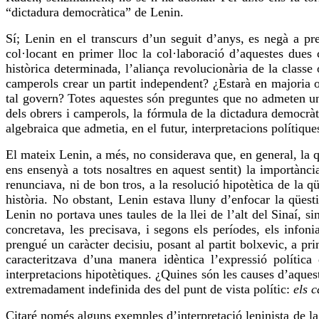
“dictadura democràtica” de Lenin.
Sí; Lenin en el transcurs d’un seguit d’anys, es negà a prej
col·locant en primer lloc la col·laboració d’aquestes dues 
històrica determinada, l’aliança revolucionària de la classe
camperols crear un partit independent? ¿Estarà en majoria o 
tal govern? Totes aquestes són preguntes que no admeten u
dels obrers i camperols, la fórmula de la dictadura democràt
algebraica que admetia, en el futur, interpretacions polítique
El mateix Lenin, a més, no considerava que, en general, la q
ens ensenyà a tots nosaltres en aquest sentit) la importànci
renunciava, ni de bon tros, a la resolució hipotètica de la 
història. No obstant, Lenin estava lluny d’enfocar la qües
Lenin no portava unes taules de la llei de l’alt del Sinaí, si
concretava, les
precisava
, i segons els períodes, els infon
prengué un caràcter decisiu, posant al partit bolxevic, a pr
caracteritzava d’una manera idèntica l’expressió política
interpretacions hipotètiques. ¿Quines són les causes d’aques
extremadament indefinida des del punt de vista polític:
els 
Citaré només alguns exemples d’interpretació leninista de la 