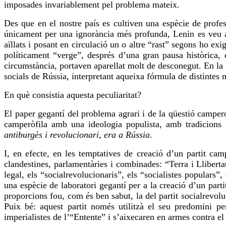
imposades invariablement pel problema mateix.
Des que en el nostre país es cultiven una espècie de profes
únicament per una ignorància més profunda, Lenin es
veu
a
aïllats i posant en circulació un o altre “rast” segons
ho exi
políticament “verge”, després d’una gran pausa històrica
circumstància, portaven aparellat molt de desconegut. En la 
socials de Rússia, interpretant aqueixa fórmula de distintes 
En què consistia aquesta peculiaritat?
El paper gegantí del problema agrari i de la qüestió campero
camperòfila
amb una ideologia populista, amb tradicions “
antiburgès i revolucionari, era a Rússia
.
I, en efecte, en les temptatives de creació d’un partit camp
clandestines, parlamentàries i combinades: “Terra i Lliberta
legal, els “
socialrevolucionaris
”, els “socialistes populars”, 
una espècie de laboratori gegantí per a la creació d’un part
proporcions
fou
, com és ben sabut, la del partit
socialrevolu
Puix
bé: aquest partit només utilitzà el seu predomini per
imperialistes de l’“Entente” i s’aixecaren en armes contra el 