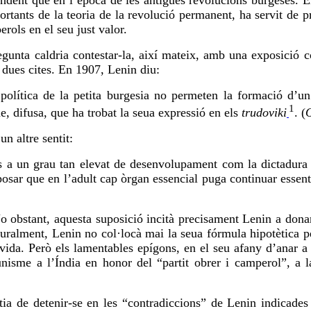
ndent que en l’època de les antigues revolucions burgeses. El
portants de la teoria de la revolució permanent, ha servit de 
rols en el seu just valor.
gunta caldria contestar-la, així mateix, amb una exposició c
a dues
cites
. En 1907, Lenin diu:
ió política de la petita burgesia no permeten la formació d’
1
e, difusa, que ha trobat la seua expressió en els
trudoviki
. (
n altre sentit:
ns a un grau tan elevat de desenvolupament com la dictadura 
posar que en l’adult cap òrgan essencial puga continuar essent
o obstant, aquesta suposició incità precisament Lenin a dona
turalment, Lenin no col·locà mai la seua fórmula hipotètica per
ua vida. Però els lamentables epígons, en el seu afany d’anar a
nisme a l’Índia en honor del “partit obrer i camperol”, a la
tia de detenir-se en les “contradiccions” de Lenin indicade