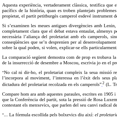
Aquesta experiència, vertaderament clàssica, testifica que 
pacífics de la història, quan es troben plantejats probleme
propietat, el partit petitburgès camperol esdevé instrument de
Si s’examinen les meues antigues divergències amb Lenin,
completament clara que el debat estava entaulat, almenys pel
necessària l’aliança del proletariat amb els camperols, sin
conseqüències que se’n desprenien per al desenvolupament u
sobre la qual poden, si volen, explicar-se ells particularment
La comparació següent demostra com de prop es trobava la m
de la insurrecció de desembre a Moscou, escrivia jo en el pre
No cal ni dir-ho, el proletariat compleix la seua missió re
“
l’incorpora
al moviment, l’interessa en l’èxit dels seus pla
2
dictadura del proletariat recolzada en els camperols”
(L. Tr
Compare hom ara amb aquestes paraules, escrites en 1905 i c
que la Conferència del partit,
sota
la pressió de Rosa Luxem
contestant els menxevics, que parlen del seu canvi radical de
... La fórmula escollida pels bolxevics diu així:
el proletari
“