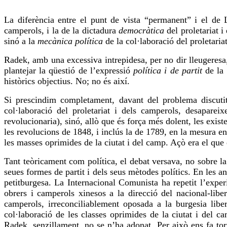
La diferència entre el punt de vista “permanent” i el de 
camperols, i la de la dictadura
democràtica
del proletariat i
sinó a la
mecànica política
de la col·laboració del proletaria
Radek, amb una excessiva intrepidesa, per no dir lleugeres
plantejar la qüestió de l’expressió
política i de partit
de la 
històrics objectius. No; no és així.
Si
prescindim
completament, davant del problema discutit, 
col·laboració del proletariat i dels camperols, desaparei
revolucionaria), sinó,
allò que
és força més dolent, les exist
les revolucions de 1848, i inclús la de 1789, en la mesura en
les masses oprimides de la ciutat i del camp. Açò era el que 
Tant teòricament com política, el debat versava, no sobre la
seues formes de partit i dels seus mètodes polítics. En les a
petitburgesa. La Internacional Comunista ha repetit l’expe
obrers i camperols xinesos a la
direcció
del nacional-libe
camperols, irreconciliablement oposada a la burgesia libe
col·laboració de les classes oprimides de la ciutat i del 
Radek, senzillament, no se n’ha adonat. Per això ens fa tor