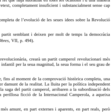
 fet que haja subratllat en totes les ocasions i d’una manera
pretext, completament insuficient i substancialment sense cap
ompleta de l’evolució de les seues idees sobre la Revolució
un partit semblant i deixen per molt de temps la democràcia
Obres
, VII, p. 494).
revolucionària, crearà un partit camperol revolucionari més
 infantil per la seua magnitud, la seua forma i el seu grau de
r, fins al moment de la comprovació històrica completa, una
 damunt de la realitat. La lluita per la política independent
 la saga del partit camperol, arribaren a la subordinació dels
 perillosa ficció de la Internacional Camperola, a aqueixa
s més amunt, en part externes i aparents, en part
reals
, però