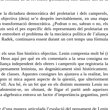
de la dictadura democràtica del proletariat i dels camperols,
ó objectiva (deia) se’n desprèn inevitablement, en una etapa
 la transformació democràtica. ¿Podran o no, sabran o no, els
n serà el pes específic dels representants del proletariat en
ar entreobert el problema de la mecànica política de l’aliança
 de Radek, continuava essent durant un cert temps una fórmula
els seus fins històrics objectius. Lenin comprenia molt bé (i
it. Heus aquí per què en els comentaris a la seua consigna no
 aliança independent dels obrers i camperols que
registraria
la
l pensament leninista, no dogmàticament sinó històricament.
 de classes. Aquestes consignes les ajustava a la realitat, les
 gens ni mica aquest aspecte de la qüestió, que ulteriorment
d’ell. Ara bé, és un fet que en els distints moments Lenin no
abstenint-se, no obstant, de lligar el partit amb aqueixes
la algebraica
entrava
un factor d’importància gegantina, però
ar d’una manera articulada l’
evolució
del pensament de Lenin