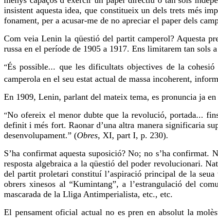
menys capaços d’
exercir
un paper directiu o tan sols indepe
insistent aquesta idea, que constitueix un dels trets més im
fonament, per a acusar-me de no apreciar el paper dels campe
Com veia Lenin la qüestió del partit camperol? Aquesta pre
russa en el període de 1905 a 1917. Ens limitarem tan sols 
És possible... que les dificultats objectives de la cohes
“
camperola en el seu estat actual de massa incoherent, inform
En 1909, Lenin, parlant del mateix tema, es pronuncia ja en u
No ofereix el menor dubte que la revolució, portada... fi
“
definit i més fort. Raonar d’una altra manera significaria su
desenvolupament.” (
Obres
, XI,
part
I, p. 230).
S’ha confirmat aquesta suposició? No; no s’ha confirmat. N
resposta algebraica a la qüestió del poder revolucionari. Na
del partit proletari constituí l’aspiració principal de la se
obrers xinesos al “Kumintang”, a l’estrangulació del comu
mascarada de la Lliga
Antimperialista
, etc., etc.
El pensament oficial actual no es pren en absolut la molès