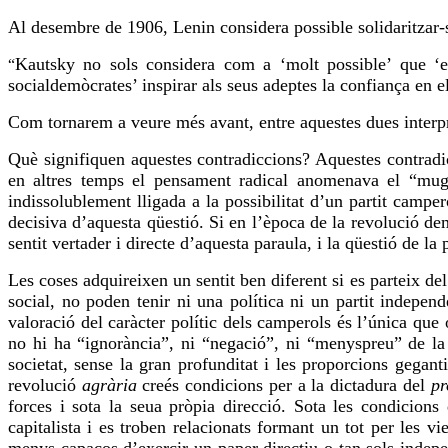
Al desembre de 1906, Lenin considera possible solidaritzar
Kautsky
no sols considera com a ‘molt possible’ que ‘en 
“
socialdemòcrates’ inspirar als seus adeptes la confiança en e
Com tornarem a veure més avant, entre aquestes dues interpre
Què signifiquen aquestes contradiccions? Aquestes contradi
en altres temps el pensament radical
anomenava
el “mugic
indissolublement lligada a la possibilitat d’un partit camper
decisiva d’aquesta qüestió. Si en l’època de la revolució de
sentit vertader i directe d’aquesta paraula, i la qüestió de l
Les coses adquireixen un sentit ben diferent si es parteix de
social, no poden tenir ni una política ni un partit indepen
valoració del caràcter polític dels camperols és l’única que
no hi ha “ignorància”, ni “negació”, ni “
menyspreu
” de la
societat, sense la gran profunditat i les proporcions gegant
revolució
agrària
creés condicions per a la dictadura del
pr
forces i
sota
la seua pròpia
direcció
. Sota les condicions 
capitalista i es troben relacionats formant un tot per les vi