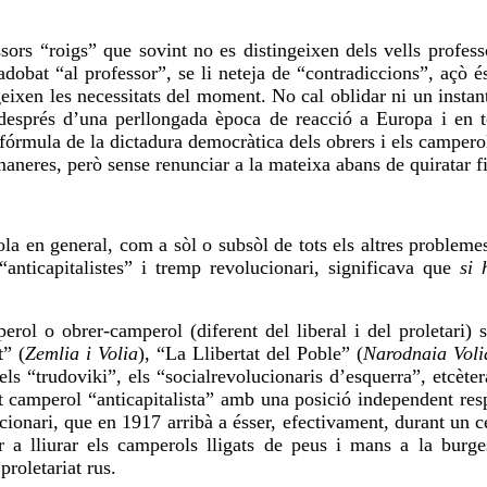
sors “roigs” que sovint no es distingeixen dels vells profes
dobat “al professor”, se li neteja de “contradiccions”, açò 
geixen
les necessitats del moment. No cal oblidar ni un instan
, després d’una perllongada època de reacció a Europa i en 
fórmula de la dictadura democràtica dels obrers i els camperol
maneres, però sense renunciar a la mateixa abans de quiratar fi
la en general, com a sòl o subsòl de tots els altres problemes
anticapitalistes” i
tremp
revolucionari, significava que
si 
erol o obrer-camperol (diferent del liberal i del proletari) s
t” (
Zemlia
i Volia
), “La Llibertat del Poble” (
Narodnaia
Voli
els “
trudoviki
”, els “
socialrevolucionaris
d’esquerra”, etcèter
it camperol “anticapitalista” amb una posició independent resp
cionari
, que en 1917 arribà a ésser, efectivament, durant un ce
 a lliurar els camperols lligats de peus i mans a la burge
proletariat rus.