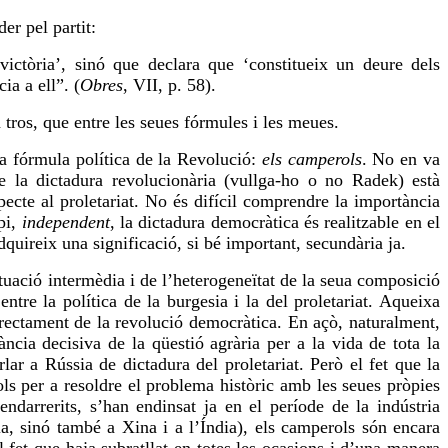
er pel partit:
victòria’, sinó que declara que ‘constitueix un deure dels
ia a ell”. (
Obres
, VII, p. 58).
tros, que entre les seues fórmules i les meues.
la fórmula política de la Revolució:
els camperols
. No en va
e la dictadura revolucionària (
vullga-ho
o no Radek) està
specte al proletariat. No és difícil comprendre la importància
pi,
independent
, la dictadura democràtica és realitzable en el
adquireix una significació, si bé important, secundària ja.
ituació intermèdia i de l’heterogeneïtat de la seua composició
entre la política de la burgesia i la del proletariat. Aqueixa
directament de la revolució democràtica. En açò, naturalment,
ncia decisiva de la qüestió agrària per a la vida de tota la
lar a Rússia de dictadura del proletariat. Però el fet que la
s per a resoldre el problema històric amb les seues pròpies
ndarrerits, s’han endinsat ja en el període de la indústria
a, sinó també a Xina i a l’Índia), els camperols són encara