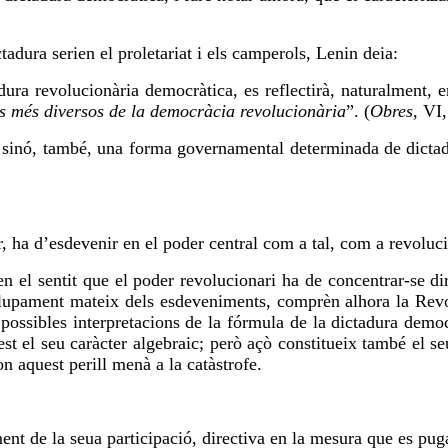
adura serien el proletariat i els camperols, Lenin deia:
dura revolucionària democràtica, es reflectirà, naturalment, 
ants més diversos de la democràcia revolucionària
”. (
Obres
,
VI
e sinó, també, una forma governamental determinada de dictad
, ha d’esdevenir en el poder central com a tal, com a revolució 
en el sentit que el poder revolucionari ha de concentrar-se 
olupament mateix dels esdeveniments, comprèn alhora la Revol
 possibles interpretacions de la fórmula de la dictadura dem
st el seu caràcter algebraic; però açò constitueix també el se
n aquest perill menà a la catàstrofe.
ent de la seua participació, directiva en la mesura que es puga