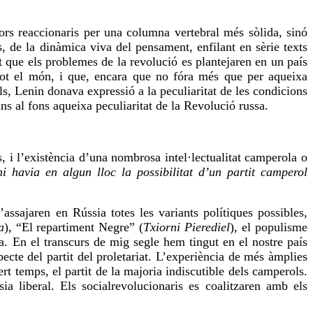
sors reaccionaris per una columna vertebral més sòlida, sinó
és, de la dinàmica
viva
del pensament, enfilant en sèrie texts
t que els problemes de la revolució es plantejaren en un país
tot el món, i que, encara que no fóra més que per aqueixa
s, Lenin donava expressió a la peculiaritat de les condicions
ns al fons aqueixa peculiaritat de la Revolució russa.
, i l’existència d’una nombrosa intel·lectualitat camperola o
hi havia en algun lloc la possibilitat d’un partit camperol
’assajaren en Rússia totes les variants polítiques possibles,
a
), “El repartiment Negre” (
Txiorni
Pierediel
), el populisme
a. En el transcurs de
mig
segle hem tingut en el nostre país
ecte del partit del proletariat. L’experiència de més àmplies
rt temps, el partit de la majoria indiscutible dels camperols.
sia liberal. Els
socialrevolucionaris
es coalitzaren amb els