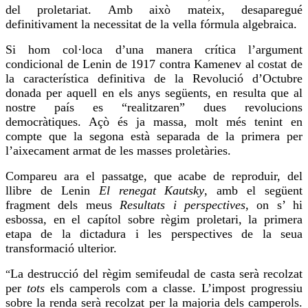
del proletariat. Amb això mateix, desaparegué
definitivament la necessitat de la vella fórmula algebraica.
Si hom col·loca d’una manera crítica l’argument
condicional de Lenin de 1917 contra Kamenev al costat de
la característica definitiva de la Revolució d’Octubre
donada per aquell en els anys següents, en resulta que al
nostre país es “realitzaren” dues revolucions
democràtiques. Açò és ja massa, molt més tenint en
compte que la segona està separada de la primera per
l’aixecament armat de les masses proletàries.
Compareu ara el passatge, que acabe de reproduir, del
llibre de Lenin
El renegat
Kautsky
, amb el següent
fragment dels meus
Resultats i perspectives
, on s’ hi
esbossa, en el capítol sobre règim proletari, la primera
etapa de la dictadura i les perspectives de la seua
transformació ulterior.
La destrucció del règim
semifeudal
de casta serà recolzat
“
per
tots
els camperols com a classe. L’impost progressiu
sobre la renda serà recolzat per la majoria dels camperols.