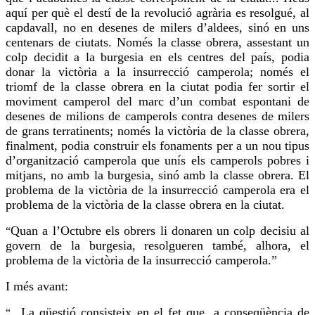
aquí per què el destí de la revolució agrària es resolgué, al
capdavall, no en desenes de milers d’aldees, sinó en uns
centenars de ciutats. Només la classe obrera, assestant un
colp decidit a la burgesia en els centres del país, podia
donar la victòria a la insurrecció camperola; només el
triomf de la classe obrera en la ciutat podia fer sortir el
moviment camperol del marc d’un combat espontani de
desenes de milions de camperols contra desenes de milers
de grans terratinents; només la victòria de la classe obrera,
finalment, podia construir els fonaments per a un nou tipus
d’organització camperola que unís els camperols pobres i
mitjans, no amb la burgesia, sinó amb la classe obrera. El
problema de la victòria de la insurrecció camperola era el
problema de la victòria de la classe obrera en la ciutat.
Quan a l’Octubre els obrers li donaren un colp decisiu al
“
govern de la burgesia, resolgueren també, alhora, el
problema de la victòria de la insurrecció camperola.”
I més avant:
...La qüestió consisteix en el fet que, a conseqüència de
“