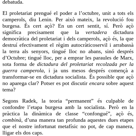
debatuda.
El proletariat prengué el poder a l’octubre, unit a tots els
camperols, diu Lenin. Per això mateix, la revolució
fou
burgesa. És cert açò? En un cert sentit, sí. Però açò
significa precisament que la
vertadera
dictadura
democràtica del proletariat i dels camperols, açò és, la que
destruí efectivament el règim autocràticoservil i
arrabassà
la terra als senyors, tingué lloc no abans, sinó després
d’Octubre; tingué lloc, per a
emprar
les paraules de Marx,
sota forma de
dictadura del proletariat recolzada per la
guerra camperola
, i ja uns mesos després començà a
transformar-se en dictadura socialista. És possible que açò
no aparega clar? Potser es pot discutir
encara
sobre aquest
tema?
Segons Radek, la teoria “permanent” és culpable de
confondre l’etapa burgesa amb la socialista. Però en la
pràctica la dinàmica de classe “confongué”, açò és,
combinà
, d’una manera tan profunda aquestes dues etapes
que el nostre infortunat metafísic no pot, de cap manera,
lligar els dos
caps
.