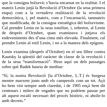
que la consigna
bolxevic
s’havia encarnat en la realitat. I el
mateix Lenin jutjà la Revolució d’Octubre (la seua primera
etapa) com a la
vertadera
realització de la revolució
democràtica, i, pel mateix, com a l’encarnació, tanmateix
que modificada, de la consigna estratègica del bolxevisme.
Cal prendre Lenin en la seua
totalitat
, i, sobretot, al Lenin
de després d’Octubre, quan examinava i jutjava els
esdeveniments des d’una cima més elevada. Finalment, cal
prendre Lenin al estil Lenin, i no a la manera dels epígons.
Lenin examina (després d’Octubre) en el seu llibre contra
Kautsky
la qüestió del caràcter de classe de la revolució i
de la seua “transformació”. Heus aquí un dels passatges
sobre què Radek hauria de meditar:
Sí; la nostra Revolució [la d’Octubre, L.T.] és burgesa
“
mentre
marxem
junts amb els camperols com un tot. Açò
ho hem
vist sempre amb claredat, i de 1905 ençà hem dit
centenars i milers de vegades que no podríem passar per
alt aquest escaló necessari del procés històric, ni
abolir-lo
amb decrets.”