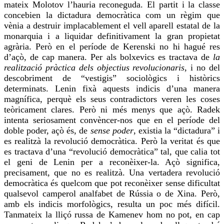
mateix Molotov l’hauria reconeguda. El partit i la classe
concebien la dictadura democràtica com un règim que
vènia a destruir implacablement el vell aparell estatal de la
monarquia i a liquidar definitivament la gran propietat
agrària. Però en el període de
Kerenski
no hi hagué
res
d’açò, de cap manera. Per als bolxevics es tractava de
la
realització pràctica dels objectius revolucionaris
, i no del
descobriment de “vestigis” sociològics i històrics
determinats. Lenin fixà aquests indicis d’una manera
magnífica, perquè els seus contradictors veren les coses
teòricament clares. Però ni més menys que açò. Radek
intenta seriosament convèncer-nos que en el període del
doble poder, açò és, de
sense poder
, existia la “dictadura” i
es realitzà la revolució democràtica. Però la veritat és que
es tractava d’una “revolució democràtica” tal, que calia tot
el geni de Lenin per a reconèixer-la. Açò significa,
precisament, que no es realitzà. Una vertadera revolució
democràtica és
quelcom
que pot reconèixer sense dificultat
qualsevol camperol analfabet de Rússia o de Xina. Però,
amb els indicis morfològics, resulta un poc més difícil.
Tanmateix la lliçó russa de Kamenev hom no pot, en cap