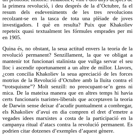
la primera revolució, i deu després de la d’Octubre, fa el
resum dels esdeveniments de les tres revolucions
recolzant-se en la tasca de tota una plèiade de joves
investigadors. I què en resulta?
Puix
que
Khakoliev
repeteix quasi textualment les fórmules emprades per mi
en 1905.
Quina és, no obstant, la seua actitud envers la teoria de la
revolució permanent? Senzillament, la que ve obligat a
mantenir tot funcionari stalinista que vullga servar el seu
lloc
i ascendir oportunament a un altre de millor. Llavors,
¿com concilia
Khakoliev
la seua apreciació de les forces
motrius de la Revolució d’Octubre amb la lluita contra el
“
trotsquisme
”? Molt senzill: no preocupant-se’n gens ni
mica. De la mateixa manera que en altres temps hi havia
certs funcionaris tsaristes-liberals que acceptaven la teoria
de
Darwin
sense deixar d’acudir puntualment a combregar,
els
Khakoliev
d’avui en dia compren el dret d’emetre a
vegades idees marxistes a costa de la participació en la
campanya ritual d’atacs contra la revolució permanent. Es
podrien citar dotzenes d’exemples d’aquest gènere.