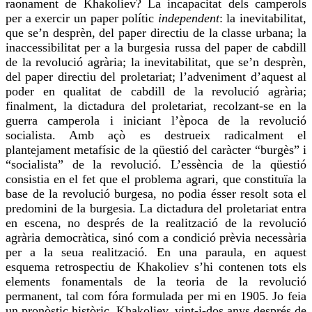
raonament de
Khakoliev
? La incapacitat dels camperols
per a
exercir
un paper polític
independent
: la
inevitabilitat
,
que se’n desprèn, del paper directiu de la classe urbana; la
inaccessibilitat per a la burgesia russa del paper de cabdill
de la revolució agrària; la
inevitabilitat
, que se’n desprèn,
del paper directiu del proletariat; l’adveniment d’aquest al
poder en qualitat de cabdill de la revolució agrària;
finalment, la dictadura del proletariat, recolzant-se en la
guerra camperola i iniciant l’època de la revolució
socialista. Amb açò es destrueix radicalment el
plantejament metafísic de la qüestió del caràcter “burgès” i
“socialista” de la revolució. L’essència de la qüestió
consistia en el fet que el problema agrari, que constituïa la
base de la revolució burgesa, no podia ésser resolt sota el
predomini de la burgesia. La dictadura del proletariat entra
en escena, no després de la realització de la revolució
agrària democràtica, sinó com a condició prèvia necessària
per a la seua realització. En una paraula, en aquest
esquema retrospectiu de
Khakoliev
s’hi contenen tots els
elements fonamentals de la teoria de la revolució
permanent, tal com
fóra
formulada per mi en 1905. Jo feia
un pronòstic històric.
Khakoliev
, vint-i-dos anys després de