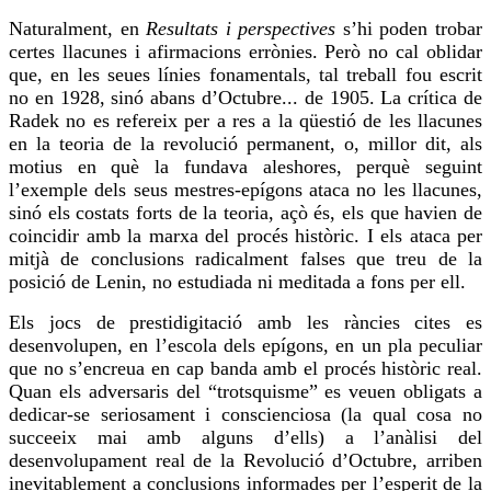
Naturalment, en
Resultats i perspectives
s’hi poden trobar
certes llacunes i
afirmacions
errònies. Però no cal oblidar
que, en les seues línies fonamentals, tal treball
fou
escrit
no en 1928, sinó abans d’Octubre... de 1905. La crítica de
Radek no es refereix per a
res
a la qüestió de les llacunes
en la teoria de la revolució permanent, o, millor dit, als
motius en què la fundava aleshores,
perquè
seguint
l’exemple dels seus mestres-epígons ataca no les llacunes,
sinó els costats forts de la teoria, açò és, els que havien de
coincidir amb la marxa del procés històric. I els ataca per
mitjà de conclusions radicalment falses que
treu
de la
posició de Lenin, no estudiada ni meditada a fons per ell.
Els jocs de prestidigitació amb les ràncies
cites
es
desenvolupen, en l’escola dels epígons, en un pla peculiar
que no s’encreua en cap banda amb el procés històric
real
.
Quan els adversaris del “
trotsquisme
” es
veuen
obligats a
dedicar-se seriosament i conscienciosa (la qual cosa no
succeeix mai amb alguns d’ells) a l’anàlisi del
desenvolupament
real
de la Revolució d’Octubre, arriben
inevitablement a conclusions informades per l’esperit de la