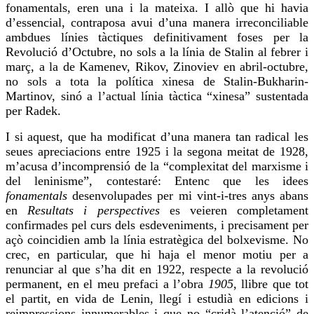
fonamentals, eren una i la mateixa. I allò que hi havia
d’essencial, contraposa avui d’una manera irreconciliable
ambdues línies tàctiques definitivament foses per la
Revolució d’Octubre, no sols a la línia de Stalin al febrer i
març, a la de Kamenev, Rikov,
Zinoviev
en abril-octubre,
no sols a tota la política xinesa de
Stalin-Bukharin-
Martinov
, sinó a l’actual línia tàctica “xinesa” sustentada
per Radek.
I si aquest, que ha modificat d’una manera tan radical les
seues apreciacions entre 1925 i la segona meitat de 1928,
m’acusa d’incomprensió de la “complexitat del marxisme i
del leninisme”, contestaré: Entenc que les idees
fonamentals
desenvolupades per mi vint-i-tres anys abans
en
Resultats i perspectives
es veieren completament
confirmades pel curs dels esdeveniments, i precisament per
açò coincidien amb la línia estratègica del bolxevisme. No
crec
, en particular, que hi haja el menor motiu per a
renunciar al que s’ha dit en 1922, respecte a la revolució
permanent, en el meu prefaci a l’obra
1905
,
llibre
que tot
el partit, en vida de Lenin, llegí i estudià en edicions i
reimpressions innumerables i que no “
cridà
l’atenció” de