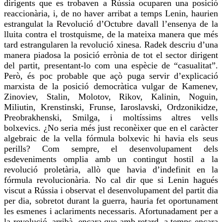
dirigents que es trobaven a Rússia ocuparen una posició
reaccionària, i, de no haver arribat a temps Lenin, haurien
estrangulat la Revolució d’Octubre
davall
l’ensenya de la
lluita contra el
trostquisme
, de la mateixa manera que més
tard estrangularen la revolució xinesa. Radek descriu d’una
manera piadosa la posició errònia de tot el sector dirigent
del partit,
presentant-lo
com una espècie de “casualitat”.
Però, és poc probable que açò puga servir d’explicació
marxista de la posició democràtica vulgar de Kamenev,
Zinoviev
, Stalin, Molotov, Rikov, Kalinin,
Noguin
,
Miliutin
,
Krenstinski
,
Frunse
,
Iaroslavski
,
Ordzonikidze
,
Preobrakhenski
,
Smilga
, i moltíssims altres vells
bolxevics. ¿No seria més just reconèixer que en el caràcter
algebraic de la vella fórmula
bolxevic
hi havia els seus
perills? Com sempre, el desenvolupament dels
esdeveniments omplia amb un contingut hostil a la
revolució proletària,
allò que
havia d’indefinit en la
fórmula revolucionària. No cal dir que si Lenin hagués
viscut a Rússia i observat el desenvolupament del partit dia
per dia, sobretot durant la guerra, hauria fet oportunament
les esmenes i aclariments necessaris. Afortunadament per a
la revolució, arribà, encara que amb retard, a temps encara