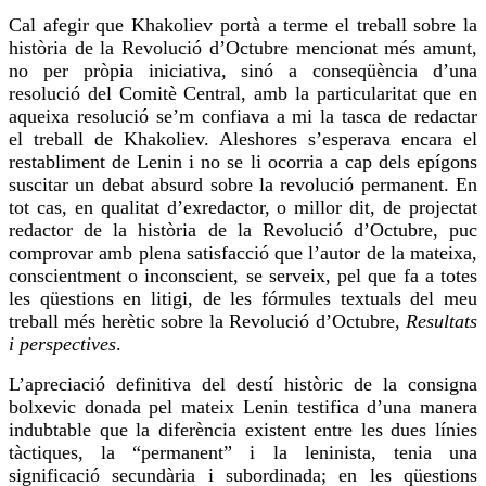
Cal afegir que
Khakoliev
portà a terme el treball sobre la
història de la Revolució d’Octubre mencionat més amunt,
no per pròpia iniciativa, sinó a conseqüència d’una
resolució del Comitè Central, amb la particularitat que en
aqueixa resolució se’m confiava a mi la tasca de redactar
el treball de
Khakoliev
. Aleshores s’esperava encara el
restabliment de Lenin i no se li ocorria a cap dels epígons
suscitar un debat absurd sobre la revolució permanent. En
tot cas, en qualitat d’exredactor, o millor dit, de projectat
redactor de la història de la Revolució d’Octubre, puc
comprovar amb plena satisfacció que l’autor de la mateixa,
conscientment o inconscient, se serveix, pel que fa a totes
les qüestions en litigi, de les fórmules textuals del meu
treball més herètic sobre la Revolució d’Octubre,
Resultats
i perspectives
.
L’apreciació definitiva del destí històric de la consigna
bolxevic
donada pel mateix Lenin testifica d’una manera
indubtable que la diferència existent entre les dues línies
tàctiques, la “permanent” i la leninista, tenia una
significació secundària i subordinada; en les qüestions