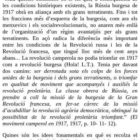
les condicions històriques existents, la Rússia burgesa de
1917
obrà
en aliança amb els grans terratinents. Fins i tot
les fraccions més d’esquerra de la burgesia, com ara els
menxevics i els
socialrevolucionaris
, no
anaren
més enllà
de l’organització d’un règim avantatjós per als grans
terratinents. En açò radica la diferència més important
entre les condicions de la Revolució russa i les de la
Revolució francesa, que tingué lloc més de cent anys
abans... La revolució camperola no podia triomfar en 1917
com a revolució burgesa (Hola! L.T.). Tenia per davant
dos camins:
ser derrotada sota els colps de les forces
unides de la burgesia i dels grans terratinents, o triomfar
en qualitat de moviment que acompanyés i auxiliés la
revolució proletària. La classe obrera de Rússia, en
prendre a coll la missió de la burgesia de la Gran
Revolució francesa, en fer-se càrrec de la missió
d’acabdillar la revolució agrària democràtica, obtingué la
possibilitat de la revolució proletària triomfant
.”
(El
moviment camperol en 1917
, 1917, p. 10- 11- 12).
Quines són les idees fonamentals en què es recolza el