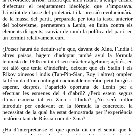
d’efectuar el reajustament ideològic que s’imposava.
L’instint de classe del proletariat i la pressió revolucionària
de la massa del partit, preparada per tota la tasca anterior
del bolxevisme, permeteren a Lenin, en lluita contra els
elements dirigents, canviar de rumb la política del partit en
un termini relativament curt.
¿Potser haurà de deduir-se’n que, davant de Xina, l’Índia i
altres països, hàgem d’adoptar també avui la fórmula
leninista de 1905 en tot el seu caràcter algebraic; açò és, en
tot allò que tenia d’indefinit, deixant que els Stalin i els
Rikov xinesos i indis (
Tan-Pin-Sian
, Roy i altres)
omplen
la fórmula d’un contingut
nacionaldemocràtic
petit burgès i
esperar, després, l’aparició oportuna de Lenin per a
efectuar les esmenes del 4 d’abril? ¿Però estem segurs
d’una esmena tal en Xina i l’Índia? ¿No serà millor
introduir per endavant en la fórmula la concreció, la
necessitat de la qual ha estat demostrada per l’experiència
històrica tant de Rússia com de Xina?
¿Ha d’interpretar-se el que queda dit en el sentit que la