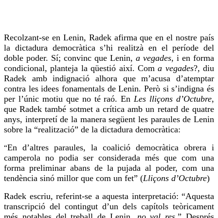
Recolzant-se en Lenin, Radek
afirma
que en el nostre país
la dictadura democràtica s’hi realitzà en el període del
doble poder. Sí; convinc que Lenin,
a vegades
, i en forma
condicional, planteja la qüestió així. Com
a vegades
?, diu
Radek amb indignació alhora que m’acusa d’atemptar
contra les idees fonamentals de Lenin. Però si s’indigna és
per l’únic motiu que no té raó. En
Les lliçons d’Octubre
,
que Radek també sotmet a crítica amb un retard de quatre
anys, interpretí de la manera següent les paraules de Lenin
sobre la “realització” de la dictadura democràtica:
En d’altres paraules, la coalició democràtica obrera i
“
camperola no podia ser considerada més que com una
forma preliminar abans de la pujada al poder, com una
tendència sinó millor que com un fet” (
Lliçons d’Octubre
)
Radek escriu, referint-se a aquesta interpretació: “Aquesta
transcripció del contingut d’un dels capítols teòricament
més notables del treball de Lenin,
no val
res
.” Després