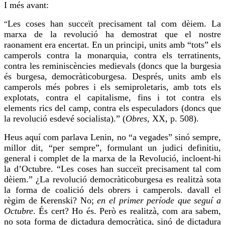
I més avant:
Les coses han succeït precisament tal com dèiem. La
“
marxa de la revolució ha demostrat que el nostre
raonament era encertat. En un principi, units amb “tots” els
camperols contra la monarquia, contra els terratinents,
contra les reminiscències medievals (doncs que la burgesia
és burgesa, democràticoburgesa. Després, units amb els
camperols més pobres i els
semiproletaris
, amb tots els
explotats, contra el capitalisme, fins i tot contra els
elements rics del camp, contra els especuladors (doncs que
la revolució esdevé socialista).” (
Obres
, XX, p. 508).
Heus aquí com parlava Lenin, no “a vegades” sinó sempre,
millor dit, “per sempre”, formulant un judici definitiu,
general i complet de la marxa de la Revolució, incloent-hi
la d’Octubre. “Les coses han succeït precisament tal com
dèiem.” ¿La revolució democràticoburgesa es realitzà sota
la forma de coalició dels obrers i camperols.
davall
el
règim de
Kerenski
? No;
en el primer període que seguí a
Octubre
. És cert? Ho és. Però es realitzà, com ara sabem,
no sota forma de dictadura democràtica, sinó de dictadura