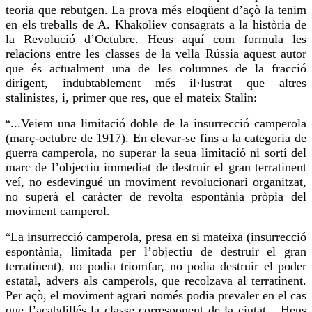
teoria que rebutgen. La
prova
més eloqüent d’açò la tenim
en els treballs de A.
Khakoliev
consagrats a la història de
la Revolució d’Octubre. Heus aquí com formula les
relacions entre les classes de la vella Rússia aquest autor
que és actualment una de les columnes de la fracció
dirigent, indubtablement més il·lustrat que altres
stalinistes, i, primer que res, que el mateix Stalin:
...Veiem una limitació doble de la insurrecció camperola
“
(març-octubre de 1917). En elevar-se fins a la categoria de
guerra camperola, no superar la seua limitació ni sortí del
marc de l’objectiu immediat de destruir el gran terratinent
veí, no esdevingué un moviment revolucionari organitzat,
no superà el caràcter de revolta espontània pròpia del
moviment camperol.
La insurrecció camperola, presa en si mateixa (insurrecció
“
espontània, limitada per l’objectiu de destruir el gran
terratinent), no podia triomfar, no podia destruir el poder
estatal, advers als camperols, que recolzava al terratinent.
Per açò, el moviment agrari només podia prevaler en el cas
que
l’acabdillés
la classe corresponent de la ciutat... Heus