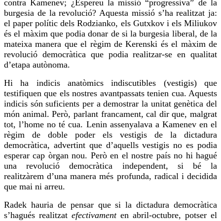
contra Kamenev; ¿Espereu la missió “progressiva” de la
burgesia de la revolució? Aquesta missió s’ha realitzat ja:
el paper polític dels Rodzianko, els
Gutxkov
i els
Miliukov
és el màxim que podia donar de si la burgesia liberal, de la
mateixa manera que el règim de
Kerenski
és el màxim de
revolució democràtica que podia realitzar-se en qualitat
d’etapa autònoma.
Hi ha indicis anatòmics indiscutibles (vestigis) que
testifiquen que els nostres avantpassats tenien
cua
. Aquests
indicis són suficients per a demostrar la unitat genètica del
món animal. Però, parlant francament, cal dir que, malgrat
tot, l’home no té
cua
. Lenin assenyalava a Kamenev en el
règim de doble poder els vestigis de la dictadura
democràtica, advertint que d’aquells vestigis no es podia
esperar cap
òrgan
nou. Però en el nostre país no hi hagué
una revolució democràtica independent, si bé la
realitzàrem
d’una manera més profunda, radical i decidida
que mai ni arreu.
Radek hauria de pensar que si la dictadura democràtica
s’hagués realitzat
efectivament
en abril-octubre, potser el