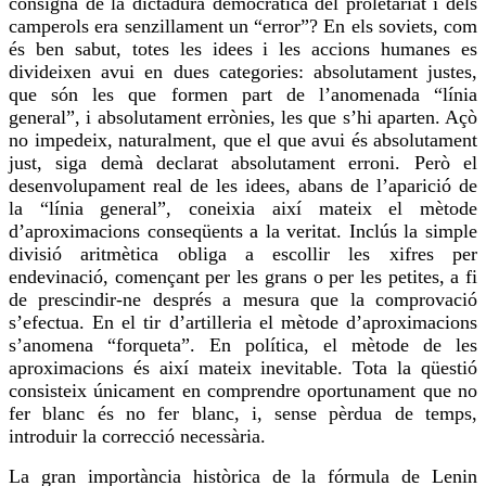
consigna de la dictadura democràtica del proletariat i dels
camperols era senzillament un “error”? En els soviets, com
és ben sabut, totes les idees i les accions humanes es
divideixen avui en dues categories: absolutament justes,
que són les que formen part de l’anomenada “línia
general”, i absolutament errònies, les que s’hi aparten. Açò
no impedeix, naturalment, que el que avui és absolutament
just, siga
demà
declarat absolutament erroni. Però el
desenvolupament
real
de les idees, abans de l’aparició de
la “línia general”, coneixia així mateix el mètode
d’aproximacions conseqüents a la veritat. Inclús la simple
divisió aritmètica obliga a escollir les xifres per
endevinació, començant per les grans o per les petites, a fi
de prescindir-ne després a mesura que la comprovació
s’efectua. En el tir d’artilleria el mètode d’aproximacions
s’anomena “
forqueta
”. En política, el mètode de les
aproximacions és així mateix inevitable. Tota la qüestió
consisteix únicament en comprendre oportunament que no
fer blanc és no fer blanc, i, sense pèrdua de temps,
introduir la correcció necessària.
La gran importància històrica de la fórmula de Lenin