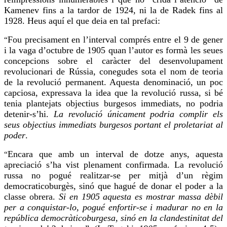
Kamenev fins a la tardor de 1924, ni la de Radek fins al
1928. Heus aquí el que deia en tal prefaci:
Fou
precisament en l’interval comprés entre el 9 de gener
“
i la
vaga
d’octubre de 1905 quan l’autor es formà les seues
concepcions sobre el caràcter del desenvolupament
revolucionari de Rússia, conegudes sota el nom de teoria
de la revolució permanent. Aquesta denominació, un poc
capciosa, expressava la idea que la revolució russa, si bé
tenia plantejats objectius burgesos immediats, no podria
detenir-s’hi.
La revolució únicament podria complir els
seus objectius immediats burgesos portant el proletariat al
poder
.
Encara que amb un interval de dotze anys, aquesta
“
apreciació s’ha vist plenament confirmada. La revolució
russa no pogué realitzar-se per mitjà d’un règim
democraticoburgès, sinó que hagué de donar el poder a la
classe obrera.
Si en 1905 aquesta es mostrar massa dèbil
per a
conquistar-lo
, pogué enfortir-se i madurar no en la
república democràticoburgesa, sinó en la clandestinitat del