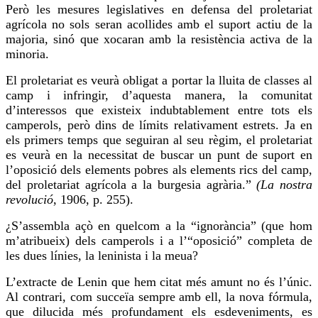
Però les mesures legislatives en defensa del proletariat
agrícola no sols seran acollides amb el suport actiu de la
majoria, sinó que xocaran amb la resistència activa de la
minoria.
El proletariat es veurà obligat a portar la lluita de classes al
camp i infringir, d’aquesta manera, la comunitat
d’interessos que existeix indubtablement entre tots els
camperols, però dins de límits relativament estrets. Ja en
els primers temps que seguiran al seu règim, el proletariat
es veurà en la necessitat de buscar un punt de suport en
l’oposició dels elements pobres als elements rics del camp,
del proletariat agrícola a la burgesia agrària.”
(La nostra
revolució
, 1906, p. 255).
¿S’assembla açò en
quelcom
a la “ignorància” (que hom
m’atribueix) dels camperols i a l’“oposició” completa de
les dues línies, la leninista i la meua?
L’extracte de Lenin que hem citat més amunt no és l’únic.
Al contrari, com succeïa sempre amb ell, la nova fórmula,
que dilucida més profundament els esdeveniments, es