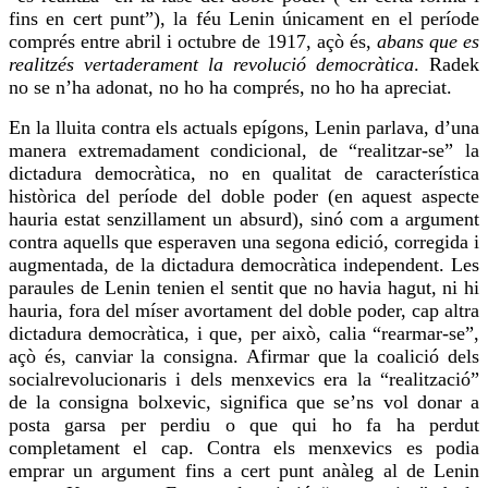
fins en cert punt”), la féu Lenin únicament en el període
comprés entre abril i octubre de 1917, açò és,
abans que es
realitzés vertaderament la revolució democràtica
. Radek
no se n’ha adonat, no ho ha comprés, no
ho ha
apreciat.
En la lluita contra els actuals epígons, Lenin parlava, d’una
manera extremadament condicional, de “realitzar-se” la
dictadura democràtica, no en qualitat de característica
històrica del període del doble poder (en aquest aspecte
hauria estat senzillament un absurd), sinó com a argument
contra aquells que esperaven una segona edició, corregida i
augmentada, de la dictadura democràtica independent. Les
paraules de Lenin tenien el sentit que no havia hagut, ni hi
hauria,
fora
del míser avortament del doble poder, cap altra
dictadura democràtica, i que, per això, calia “rearmar-se”,
açò és, canviar la consigna.
Afirmar
que la coalició dels
socialrevolucionaris
i dels menxevics era la “realització”
de la consigna
bolxevic
, significa que se’ns vol donar a
posta garsa per perdiu o que qui
ho fa
ha perdut
completament el cap. Contra els menxevics es podia
emprar
un argument fins a cert punt anàleg al de Lenin