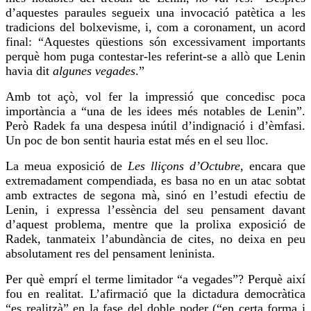
d’aquestes paraules segueix una invocació patètica a les
tradicions del bolxevisme, i, com a coronament, un acord
final: “Aquestes qüestions són excessivament importants
perquè hom puga contestar-les referint-se a allò que Lenin
havia dit
algunes vegades
.”
Amb tot açò, vol fer la impressió que concedisc poca
importància a “una de les idees més notables de Lenin”.
Però Radek fa una despesa inútil d’indignació i d’èmfasi.
Un poc de bon sentit hauria estat més en el seu lloc.
La meua exposició de
Les lliçons d’Octubre
, encara que
extremadament compendiada, es
basa
no en un atac sobtat
amb extractes de segona mà, sinó en l’estudi efectiu de
Lenin, i expressa l’essència del seu pensament davant
d’aquest problema, mentre que la prolixa exposició de
Radek, tanmateix l’abundància de
cites
, no deixa en peu
absolutament
res
del pensament
leninista
.
Per què
emprí
el terme limitador “a vegades”? Perquè així
fou
en realitat. L’afirmació que la dictadura democràtica
“es realitzà” en la fase del doble poder (“en certa forma i