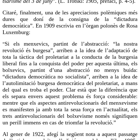
tsarisme del 3 de juny
”. (L. Trotski:
1905
, prefaci, p. 4-5).
Citaré, finalment, una de les apreciacions polèmiques més
dures que
doní
de la consigna de la “dictadura
democràtica”. En 1909 escrivia en l’
òrgan
polonès de Rosa
Luxemburg:
Si els menxevics, partint de l’abstracció: “la nostra
“
revolució és burgesa”, arriben a la idea de l’adaptació de
tota la tàctica del proletariat a la conducta de la burgesia
liberal fins a la conquista del poder per aquesta última, els
bolxevics, partint d’una abstracció no menys buida:
“dictadura democràtica no socialista”, arriben a la idea de
l’autolimitació burgesa democràtica del proletariat, a mans
del qual es troba el poder. Clar està que la diferència que
els separa envers aquest problema és força considerable:
mentre que els aspectes antirevolucionaris del menxevisme
es manifesten ja amb tota la seua força en l’actualitat, els
trets
antirevolucionaris
del bolxevisme només signifiquen
un perill immens en cas de triomfar la revolució.”
Al gener de 1922, afegí la següent nota a aquest passatge