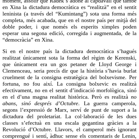
moment, assolir que Radek s’adone
al capdavall
que també
en Xina la dictadura democràtica es “realitzà” en el sentit
leninista (a través del “Kumintang”) sota una forma més
completa, més acabada, que en el nostre país per mitjà del
doble poder, i que només els esperits ximples poden
esperar una segona edició, corregida i augmentada, de la
“democràcia” en Xina.
Si en el nostre país la dictadura democràtica s’hagués
realitzat únicament
sota
la forma del règim de
Kerenski
,
que únicament era un gos petaner de Lloyd George i
Clemenceau, seria precís dir que la història s’havia
burlat
cruelment de la consigna estratègica del bolxevisme. Per
fortuna, no
fou
així. La consigna
bolxevic
es realitzà
efectivament, no en el sentit d’indicació morfològica, sinó
en el d’una magna realitat històrica. Però es realitzà
no
abans, sinó després d’Octubre
. La guerra camperola,
segons l’expressió de Marx, serví de punt de suport a la
dictadura del proletariat. La col·laboració de les dues
classes s’efectuà en una escala gegantina gràcies a la
Revolució d’Octubre. Llavors, el camperol més ignorant
comprengué i sentí, àdhuc sense els comentaris de Lenin,