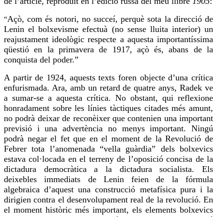
de l’article, reproduït en l’edició russa del meu llibre
1905
:
Açò, com és notori, no succeí,
perquè
sota la direcció de
“
Lenin el bolxevisme efectuà (no sense lluita interior) un
reajustament ideològic respecte a aquesta importantíssima
qüestió en la primavera de 1917, açò és, abans de la
conquista del poder.”
A partir de 1924, aquests texts
foren
objecte d’una crítica
enfurismada. Ara, amb un retard de quatre anys, Radek ve
a sumar-se a aquesta crítica. No obstant, qui reflexione
honradament sobre les línies tàctiques citades més amunt,
no podrà deixar de reconèixer que contenien una important
previsió i una advertència no menys important. Ningú
podrà negar el fet que en el moment de la Revolució de
Febrer tota l’anomenada “vella guàrdia” dels bolxevics
estava col·locada en el terreny de l’oposició concisa de la
dictadura democràtica a la dictadura socialista. Els
deixebles immediats de Lenin feien de la fórmula
algebraica d’aquest una construcció metafísica pura i la
dirigien contra el desenvolupament
real
de la revolució. En
el moment històric més important, els elements bolxevics