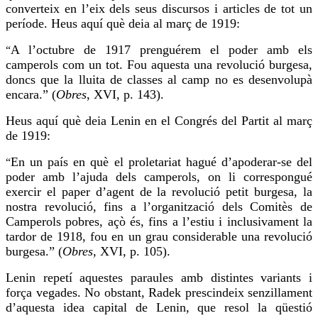
converteix en l’eix dels seus discursos i articles de tot un
període. Heus aquí què deia al març de 1919:
A l’octubre de 1917
prenguérem
el poder amb els
“
camperols com un tot.
Fou
aquesta una revolució burgesa,
doncs que la lluita de classes al camp no es desenvolupà
encara.” (
Obres
, XVI, p. 143).
Heus aquí què deia Lenin en el Congrés del Partit al març
de 1919:
En un país en què el proletariat hagué d’apoderar-se del
“
poder amb l’ajuda dels camperols, on li correspongué
exercir el paper d’agent de la revolució petit burgesa, la
nostra revolució, fins a l’organització dels Comitès de
Camperols pobres, açò és, fins a l’estiu i inclusivament la
tardor de 1918,
fou
en un grau considerable una revolució
burgesa.” (
Obres
, XVI, p. 105).
Lenin repetí aquestes paraules amb distintes variants i
força vegades. No obstant, Radek prescindeix senzillament
d’aquesta idea capital de Lenin, que resol la qüestió