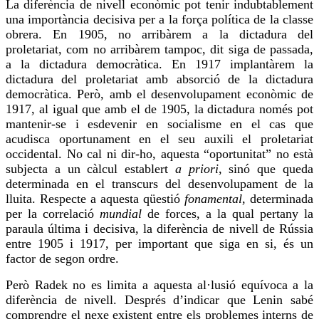
La diferència de nivell econòmic pot tenir indubtablement
una importància decisiva per a la força política de la classe
obrera. En 1905, no
arribàrem
a la dictadura del
proletariat, com no
arribàrem
tampoc, dit siga de passada,
a la dictadura democràtica. En 1917
implantàrem
la
dictadura del proletariat amb absorció de la dictadura
democràtica. Però, amb el desenvolupament econòmic de
1917, al igual que amb el de 1905, la dictadura només pot
mantenir-se i esdevenir en socialisme en el cas que
acudisca oportunament en el seu auxili el proletariat
occidental. No cal ni dir-ho, aquesta “oportunitat” no està
subjecta a un càlcul establert
a priori
, sinó que queda
determinada en el transcurs del desenvolupament de la
lluita. Respecte a aquesta qüestió
fonamental
, determinada
per la correlació
mundial
de forces, a la qual pertany la
paraula última i decisiva, la diferència de nivell de Rússia
entre 1905 i 1917, per important que siga en si, és un
factor de segon ordre.
Però Radek no es limita a aquesta al·lusió equívoca a la
diferència de nivell. Després d’indicar que Lenin sabé
comprendre el nexe existent entre els problemes interns de