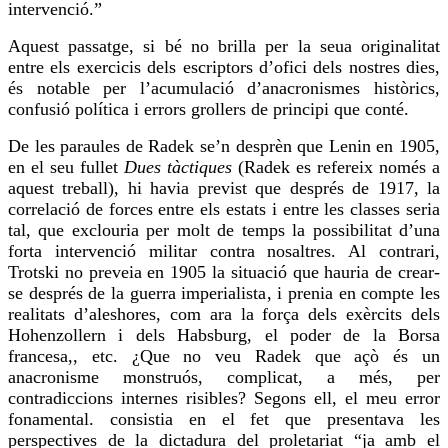
intervenció.”
Aquest passatge, si bé no brilla per la seua originalitat
entre els exercicis dels escriptors d’ofici dels nostres dies,
és notable per l’acumulació d’anacronismes històrics,
confusió política i errors grollers de principi que conté.
De les paraules de Radek se’n desprèn que Lenin en 1905,
en el seu fullet
Dues tàctiques
(Radek es refereix només a
aquest treball), hi havia previst que després de 1917, la
correlació de forces entre els estats i entre les classes seria
tal, que exclouria per molt de temps la possibilitat d’una
forta intervenció militar contra nosaltres. Al contrari,
Trotski no preveia en 1905 la situació que hauria de crear-
se després de la guerra imperialista, i prenia en compte les
realitats d’aleshores, com ara la força dels exèrcits dels
Hohenzollern
i dels
Habsburg
, el poder de la
Borsa
francesa,, etc. ¿Que no
veu
Radek que açò és un
anacronisme monstruós, complicat, a més, per
contradiccions internes risibles? Segons ell, el meu error
fonamental. consistia en el fet que presentava les
perspectives de la dictadura del proletariat “ja amb el