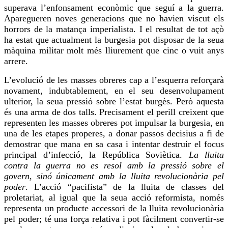
superava l’enfonsament econòmic que seguí a la guerra.
Aparegueren noves generacions que no havien viscut els
horrors de la matança imperialista. I el resultat de tot açò
ha estat que actualment la burgesia pot disposar de la seua
màquina militar molt més lliurement que cinc o vuit anys
arrere.
L’evolució de les masses obreres cap a l’esquerra reforçarà
novament, indubtablement, en el seu desenvolupament
ulterior, la seua pressió sobre l’estat burgès. Però aquesta
és una arma de dos talls. Precisament el perill creixent que
representen les masses obreres pot impulsar la burgesia, en
una de les etapes properes, a donar passos decisius a fi de
demostrar que
mana
en sa casa i intentar destruir el focus
principal d’infecció, la República Soviètica.
La lluita
contra la guerra no es resol amb la pressió sobre el
govern, sinó únicament amb la lluita revolucionària pel
poder
. L’acció “pacifista” de la lluita de classes del
proletariat, al igual que la seua acció reformista, només
representa un producte accessori de la lluita revolucionària
pel poder; té una força relativa i pot fàcilment convertir-se