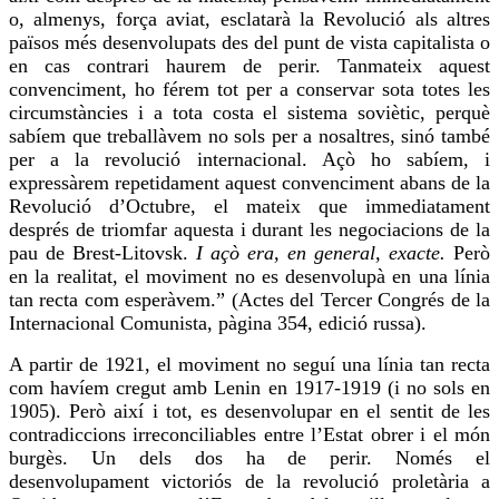
o, almenys, força aviat, esclatarà la Revolució als altres
països més desenvolupats des del punt de vista capitalista o
en cas contrari haurem de perir. Tanmateix aquest
convenciment,
ho férem
tot per a conservar sota totes les
circumstàncies i a tota costa el sistema soviètic,
perquè
sabíem que treballàvem no sols per a nosaltres, sinó també
per a la revolució internacional. Açò
ho sabíem
, i
expressàrem
repetidament aquest convenciment abans de la
Revolució d’Octubre, el mateix que immediatament
després de triomfar aquesta i durant les negociacions de la
pau de
Brest-Litovsk
.
I açò era, en general, exacte.
Però
en la realitat, el moviment no es desenvolupà en una línia
tan recta com esperàvem.” (Actes del Tercer Congrés de la
Internacional Comunista, pàgina 354, edició russa).
A partir de 1921, el moviment no seguí una línia tan recta
com havíem cregut amb Lenin en 1917-1919 (i no sols en
1905). Però així i tot, es desenvolupar en el sentit de les
contradiccions irreconciliables entre l’Estat obrer i el món
burgès. Un dels dos ha de perir. Només el
desenvolupament victoriós de la revolució proletària a