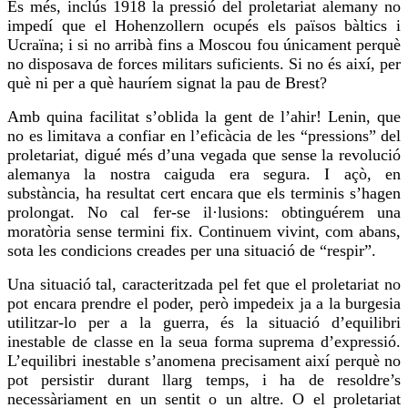
És més, inclús 1918 la pressió del proletariat alemany no
impedí que el Hohenzollern ocupés els països bàltics i
Ucraïna; i si no arribà fins a Moscou
fou
únicament perquè
no disposava de forces militars suficients. Si no és així, per
què ni per a què hauríem signat la pau de
Brest
?
Amb quina facilitat s’oblida la gent de l’ahir! Lenin, que
no es limitava a confiar en l’eficàcia de les “
pressions
” del
proletariat, digué més d’una vegada que sense la revolució
alemanya la nostra caiguda era segura. I açò, en
substància, ha resultat cert encara que els terminis s’hagen
prolongat. No cal fer-se il·lusions: obtinguérem una
moratòria sense termini fix. Continuem vivint, com abans,
sota les condicions creades per una situació de “
respir
”.
Una situació tal, caracteritzada pel fet que el proletariat no
pot encara prendre el poder, però impedeix ja a la burgesia
utilitzar-lo
per a la guerra, és la situació d’equilibri
inestable de classe en la seua forma suprema d’expressió.
L’equilibri inestable s’anomena precisament així perquè no
pot persistir durant llarg temps, i ha de resoldre’s
necessàriament en un sentit o un altre. O el proletariat