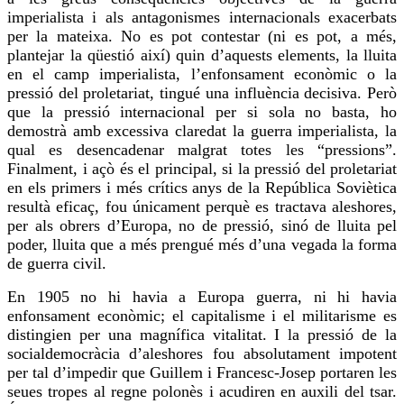
imperialista i als antagonismes internacionals exacerbats
per la mateixa. No es pot contestar (ni es pot, a més,
plantejar la qüestió així) quin d’aquests elements, la lluita
en el camp imperialista, l’enfonsament econòmic o la
pressió del proletariat, tingué una influència decisiva. Però
que la pressió internacional per si sola no basta,
ho
demostrà
amb excessiva claredat la guerra imperialista, la
qual es desencadenar malgrat totes les “
pressions
”.
Finalment, i açò és el principal, si la pressió del proletariat
en els primers i més crítics anys de la República Soviètica
resultà eficaç,
fou
únicament perquè es tractava aleshores,
per als
obrers d’Europa, no de pressió, sinó de lluita pel
poder, lluita que a més prengué més d’una vegada la forma
de guerra civil.
En 1905 no hi havia a Europa guerra, ni hi havia
enfonsament econòmic; el capitalisme i el militarisme es
distingien per una magnífica vitalitat. I la pressió de la
socialdemocràcia d’aleshores
fou
absolutament impotent
per tal d’impedir que Guillem i Francesc-Josep portaren les
seues tropes al regne polonès i acudiren en auxili del tsar.