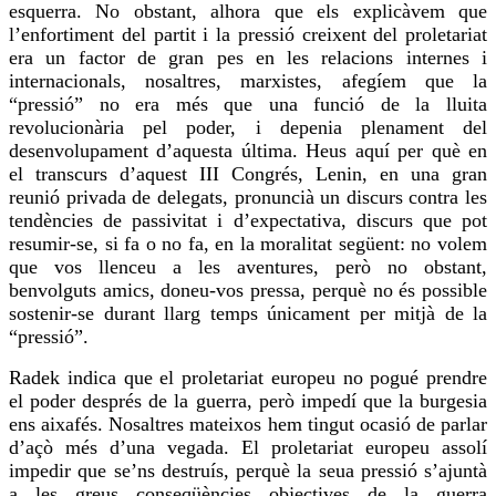
esquerra. No obstant, alhora que els explicàvem que
l’enfortiment del partit i la pressió creixent del proletariat
era un factor de gran pes en les relacions internes i
internacionals, nosaltres, marxistes, afegíem que la
“pressió” no era més que una funció de la lluita
revolucionària pel poder, i depenia plenament del
desenvolupament d’aquesta última. Heus aquí per què en
el transcurs d’aquest III Congrés, Lenin, en una gran
reunió privada de delegats, pronuncià un discurs contra les
tendències de passivitat i d’expectativa, discurs que pot
resumir-se, si fa o no fa, en la moralitat següent: no volem
que vos llenceu a les aventures, però no obstant,
benvolguts amics, doneu-vos pressa, perquè no és possible
sostenir-se durant llarg temps únicament per mitjà de la
“pressió”.
Radek indica que el proletariat europeu no pogué prendre
el poder després de la guerra, però impedí que la burgesia
ens aixafés. Nosaltres mateixos hem tingut ocasió de parlar
d’açò més d’una vegada. El proletariat europeu assolí
impedir que se’ns destruís, perquè la seua pressió s’ajuntà
a les greus conseqüències objectives de la guerra