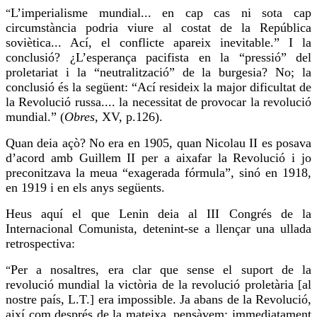
L’imperialisme mundial... en cap cas ni sota cap
“
circumstància podria viure al costat de la República
soviètica... Ací, el conflicte apareix inevitable.” I la
conclusió? ¿L’esperança pacifista en la “pressió” del
proletariat i la “neutralització” de la burgesia? No; la
conclusió és la següent: “Ací resideix la major dificultat de
la Revolució russa.... la necessitat de provocar la revolució
mundial.” (
Obres
, XV, p.126).
Quan deia açò? No era en 1905, quan Nicolau II es posava
d’acord amb Guillem II per a aixafar la Revolució i jo
preconitzava la meua “exagerada fórmula”, sinó en 1918,
en 1919 i en els anys següents.
Heus aquí el que Lenin deia al III Congrés de la
Internacional Comunista, detenint-se a llençar una ullada
retrospectiva:
Per a nosaltres, era clar que sense el suport de la
“
revolució mundial la victòria de la revolució proletària [al
nostre país, L.T.] era impossible. Ja abans de la Revolució,
així com després de la mateixa, pensàvem: immediatament