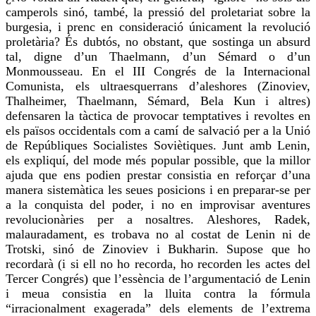
camperols sinó, també, la pressió del proletariat sobre la
burgesia, i
prenc
en consideració únicament la revolució
proletària? És dubtós, no obstant, que sostinga un absurd
tal, digne d’un
Thaelmann
, d’un
Sémard
o d’un
Monmousseau
. En el
III
Congrés de la Internacional
Comunista, els ultraesquerrans d’aleshores (
Zinoviev
,
Thalheimer
,
Thaelmann
,
Sémard
, Bela Kun i altres)
defensaren la tàctica de provocar temptatives i revoltes en
els països occidentals com a camí de salvació per a la Unió
de Repúbliques Socialistes Soviètiques. Junt amb Lenin,
els expliquí, del mode més popular possible, que la millor
ajuda que ens podien prestar consistia en reforçar d’una
manera sistemàtica les seues posicions i en preparar-se per
a la conquista del poder, i no en improvisar aventures
revolucionàries per a nosaltres. Aleshores, Radek,
malauradament, es trobava no al costat de Lenin ni de
Trotski, sinó de
Zinoviev
i Bukharin. Supose que ho
recordarà (i si ell no ho recorda,
ho recorden
les actes del
Tercer Congrés) que l’essència de l’argumentació de Lenin
i meua consistia en la lluita contra la fórmula
“irracionalment exagerada” dels elements de l’extrema