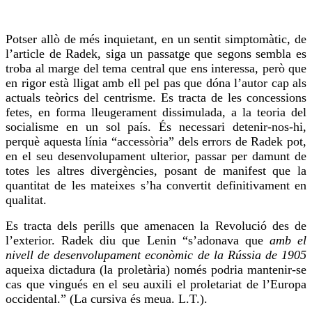
Potser allò de més inquietant, en un sentit simptomàtic, de
l’article de Radek, siga un passatge que segons sembla es
troba al marge del tema central que ens interessa, però que
en rigor està lligat amb ell pel pas que dóna l’autor cap als
actuals teòrics del centrisme. Es tracta de les concessions
fetes, en forma lleugerament dissimulada, a la teoria del
socialisme en un sol país. És necessari detenir-nos-hi,
perquè
aquesta línia “accessòria” dels errors de Radek pot,
en el seu desenvolupament ulterior, passar per damunt de
totes les altres divergències, posant de manifest que la
quantitat de les mateixes s’ha convertit definitivament en
qualitat.
Es tracta dels perills que amenacen la Revolució des de
l’exterior. Radek diu que Lenin “s’adonava que
amb el
nivell de desenvolupament econòmic de la Rússia de 1905
aqueixa dictadura (la proletària) només podria mantenir-se
cas que vingués en el seu auxili el proletariat de l’Europa
occidental.” (La cursiva és meua. L.T.).