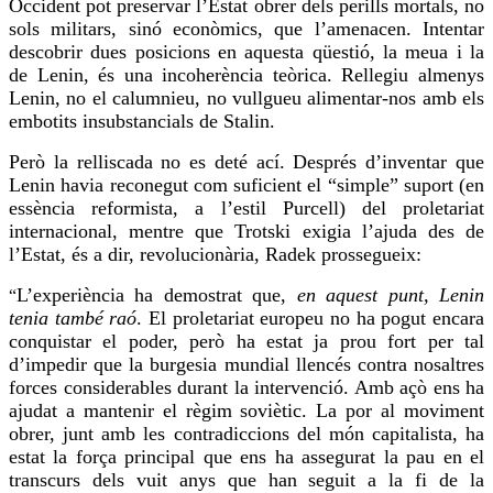
Occident pot preservar l’Estat obrer dels perills mortals, no
sols militars, sinó econòmics, que
l’amenacen
. Intentar
descobrir dues posicions en aquesta qüestió, la meua i la
de Lenin, és una incoherència teòrica. Rellegiu almenys
Lenin, no el calumnieu, no vullgueu alimentar-nos amb els
embotits insubstancials de Stalin.
Però la relliscada no es deté ací. Després d’inventar que
Lenin havia reconegut com suficient el “simple”
suport
(en
essència reformista, a l’estil Purcell) del proletariat
internacional, mentre que Trotski exigia l’ajuda des de
l’Estat, és a dir, revolucionària, Radek prossegueix:
L’experiència ha demostrat que,
en aquest punt, Lenin
“
tenia també raó
. El proletariat europeu no ha pogut encara
conquistar el poder, però ha estat ja prou fort per tal
d’impedir que la burgesia mundial llencés contra nosaltres
forces considerables durant la intervenció. Amb açò ens ha
ajudat a mantenir el règim soviètic. La por al moviment
obrer, junt amb les contradiccions del món capitalista, ha
estat la força principal que ens ha assegurat la pau en el
transcurs dels vuit anys que han seguit
a la fi
de la