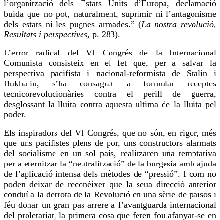
l’organització dels Estats Units d’Europa, declamació
buida que no pot, naturalment, suprimir ni l’antagonisme
dels estats ni les pugnes armades.” (
La nostra revolució
,
Resultats i perspectives
, p. 283).
L’error radical del
VI
Congrés de la Internacional
Comunista consisteix en el fet que, per a salvar la
perspectiva pacifista i nacional-reformista de Stalin i
Bukharin, s’ha consagrat a formular receptes
tecnicorevolucionàries contra el perill de guerra,
desglossant la lluita contra aquesta última de la lluita pel
poder.
Els inspiradors del
VI
Congrés, que no són, en rigor, més
que uns pacifistes plens de por, uns constructors alarmats
del socialisme en un sol país, realitzaren una temptativa
per a eternitzar la “neutralització” de la burgesia amb ajuda
de l’aplicació intensa dels mètodes de “pressió”. I com no
poden deixar de reconèixer que la seua
direcció
anterior
conduí a la derrota de la Revolució en una sèrie de països i
féu donar un gran pas arrere a l’avantguarda internacional
del proletariat, la primera cosa que feren fou afanyar-se en