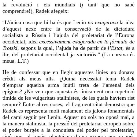
la revolució i els mundials (i tant que
ho sabé
comprendre!), Radek afegeix:
L’única cosa que hi ha és que Lenin
no exagerava
la idea
“
d’aquest nexe entre la conservació de la dictadura
socialista a Rússia i l’ajuda del proletariat de l’Europa
occidental, idea
excessivament exagerada en la fórmula de
Trotski
, segons la qual, l’ajuda ha de partir de
l’Estat
, és a
dir, del proletariat occidental ja victoriós.” (La cursiva és
meua. L.T.)
He de confessar que en llegir aquestes línies no donava
crèdit als meus ulls. ¿Quina necessitat tenia Radek
d’
emprar
aqueixa arma inútil treta de l’arsenal dels
epígons? ¿No
veu
que aquesta és únicament una repetició
tímida de les vulgaritats stalinistes, de les quals havíem rist
sempre? Entre altres coses, el fragment citat demostra que
Radek es representa molt malament els jalons fonamentals
del camí seguit per Lenin. Aquest no sols no oposà mai, a
la manera stalinista, la pressió del proletariat europeu sobre
el poder burgès a la conquista del poder pel proletariat,
sinó que, al revés, plantejava d’una manera encara més