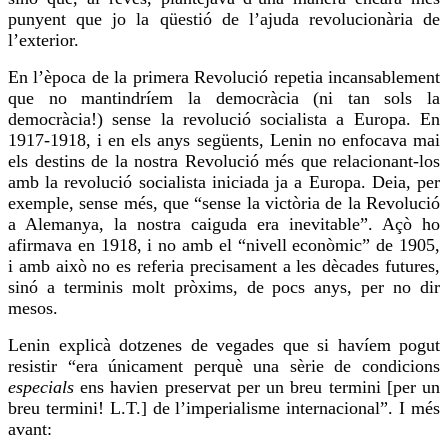
punyent que jo la qüestió de l’ajuda revolucionària de
l’exterior.
En l’època de la primera Revolució repetia incansablement
que no mantindríem la democràcia (ni tan sols la
democràcia!) sense la revolució socialista a Europa. En
1917-1918, i en els anys següents, Lenin no enfocava mai
els destins de la nostra Revolució més que relacionant-los
amb la revolució socialista iniciada ja a Europa. Deia, per
exemple, sense més, que “sense la victòria de la Revolució
a Alemanya, la nostra caiguda era inevitable”. Açò
ho
afirmava
en 1918, i no amb el “nivell econòmic” de 1905,
i amb això no es referia precisament a les dècades futures,
sinó a terminis molt pròxims, de pocs anys, per no dir
mesos.
Lenin explicà dotzenes de vegades que si havíem pogut
resistir “era únicament perquè una sèrie de condicions
especials
ens havien preservat per un breu termini [per un
breu termini! L.T.] de l’imperialisme internacional”. I més
avant: