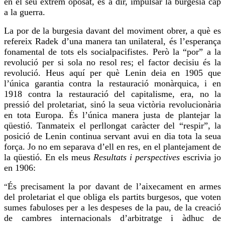
en el seu extrem oposat, és a dir, impulsar la burgesia cap
a la guerra.
La por de la burgesia davant del moviment obrer, a què es
refereix Radek d’una manera tan unilateral, és l’esperança
fonamental de tots els
socialpacifistes
. Però la “por” a la
revolució per si sola no resol
res
; el factor decisiu és la
revolució. Heus aquí per què Lenin deia en 1905 que
l’única garantia contra la restauració monàrquica, i en
1918 contra la restauració del capitalisme, era, no la
pressió del proletariat, sinó la seua victòria revolucionària
en tota Europa. És l’única manera justa de plantejar la
qüestió. Tanmateix el perllongat caràcter del “
respir
”, la
posició de Lenin continua servant avui en dia tota la seua
força. Jo no em separava d’ell en
res
, en el plantejament de
la qüestió. En els meus
Resultats i perspectives
escrivia jo
en 1906:
És precisament la por davant de l’aixecament en armes
“
del proletariat el que obliga els partits burgesos, que voten
sumes
fabuloses per a les despeses de la pau, de la creació
de
cambres
internacionals d’arbitratge i àdhuc de