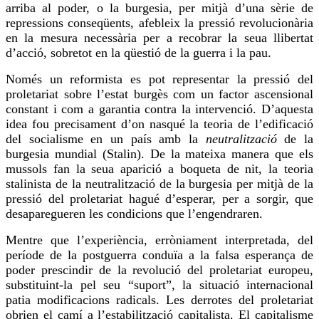
arriba al poder, o la burgesia, per mitjà d’una sèrie de
repressions conseqüents, afebleix la pressió revolucionària
en la mesura necessària per a recobrar la seua llibertat
d’acció, sobretot en la qüestió de la guerra i la pau.
Només un reformista es pot representar la pressió del
proletariat sobre l’estat burgès com un factor ascensional
constant i com a garantia contra la intervenció. D’aquesta
idea
fou
precisament d’on nasqué la teoria de l’edificació
del socialisme en un país amb la
neutralització
de la
burgesia mundial (Stalin). De la mateixa manera que els
mussols fan la seua aparició a boqueta de nit, la teoria
stalinista de la neutralització de la burgesia per mitjà de la
pressió del proletariat hagué d’esperar, per a sorgir, que
desaparegueren les condicions que l’engendraren.
Mentre que l’experiència, erròniament interpretada, del
període de la postguerra conduïa a la falsa esperança de
poder prescindir de la revolució del proletariat europeu,
substituint-la pel seu “
suport
”, la situació internacional
patia modificacions radicals. Les derrotes del proletariat
obrien el camí a l’estabilització capitalista. El capitalisme