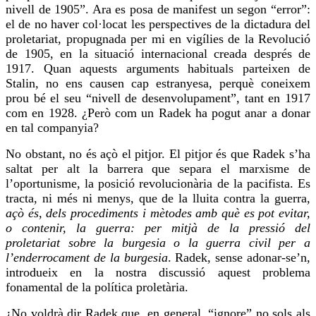
nivell de 1905”. Ara es posa de manifest un segon “error”:
el de no haver col·locat les perspectives de la dictadura del
proletariat, propugnada per mi en vigílies de la Revolució
de 1905, en la situació internacional creada després de
1917. Quan aquests arguments habituals parteixen de
Stalin, no ens causen cap estranyesa,
perquè
coneixem
prou bé el seu “nivell de desenvolupament”, tant en 1917
com en 1928. ¿Però com un Radek ha pogut anar a donar
en tal companyia?
No obstant, no és açò el pitjor. El pitjor és que Radek s’ha
saltat per alt la barrera que separa el marxisme de
l’oportunisme, la posició revolucionària de la pacifista. Es
tracta, ni més ni menys, que de la lluita contra la guerra,
açò és, dels procediments i mètodes amb què es pot evitar,
o contenir, la guerra: per mitjà de la pressió del
proletariat sobre la burgesia o la guerra civil per a
l’enderrocament de la burgesia
. Radek, sense adonar-se’n,
introdueix en la nostra discussió aquest problema
fonamental de la política proletària.
¿No voldrà dir Radek que, en general, “ignore” no sols als