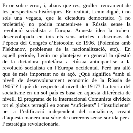
Error sobre error, i, abans que res, groller trencament de
les perspectives històriques. En realitat, Lenin digué, i no
sols una vegada, que la dictadura democràtica (i no
proletària) no podria mantenir-se a Rússia sense la
revolució socialista a Europa. Aquesta idea la
trobem
desenvolupada en tots els seus articles i discursos de
l’època del Congrés d’Estocolm de 1906. (Polèmica amb
Plekhanov
, problemes de la nacionalització, etc).. En
aquell període, Lenin no plantejava en general la qüestió
de la dictadura proletària a Rússia anticipant-se a la
revolució socialista en l’Europa occidental. Però ara allò
que és més important no és açò. ¿Què significa “amb el
nivell de desenvolupament econòmic de la Rússia de
1905”? I què dir respecte al nivell de 1917? La teoria del
socialisme en un sol país es basa en aquesta diferència de
nivell. El programa de la Internacional Comunista divideix
tot el globus terraqüi en zones “suficients” i “insuficients”
per a l’edificació independent del socialisme, creant
d’aquesta manera una sèrie de carrerons sense sortida per a
l’estratègia revolucionària.