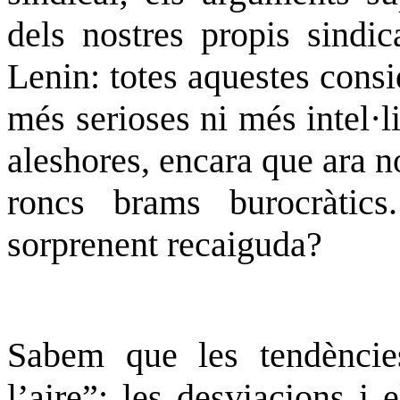
dels nostres propis sindic
Lenin: totes aquestes cons
més serioses ni més intel·l
aleshores, encara que ara no
roncs brams burocràtic
sorprenent recaiguda?
Sabem que les tendències
l’aire”; les desviacions i 