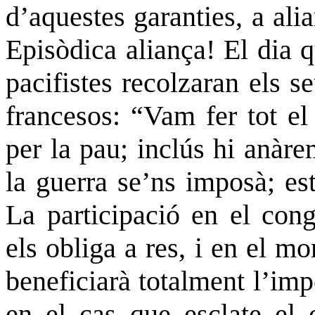
d’aquestes garanties, a alia
Episòdica aliança! El dia 
pacifistes recolzaran els 
francesos: “Vam fer tot el
per la pau; inclús
hi anàre
la guerra se’ns imposà; es
La participació en el cong
els obliga a
res
, i en el m
beneficiarà totalment l’imp
en el cas que esclate el c