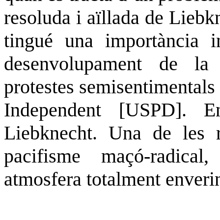
resoluda i aïllada de Liebk
tingué una importància 
desenvolupament de la
protestes
semisentimentals
Independent [
USPD
].
E
Liebknecht. Una de les r
pacifisme maçó-radical, 
atmosfera totalment enverin