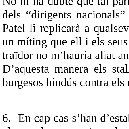
No hi ha
dubte
que tal part
dels “dirigents nacionals”
Patel
li replicarà a qualse
un míting que ell i els seus
traïdor no m’hauria aliat 
D’aquesta manera els stal
burgesos hindús contra els 
6.- En cap cas s’han d’esta