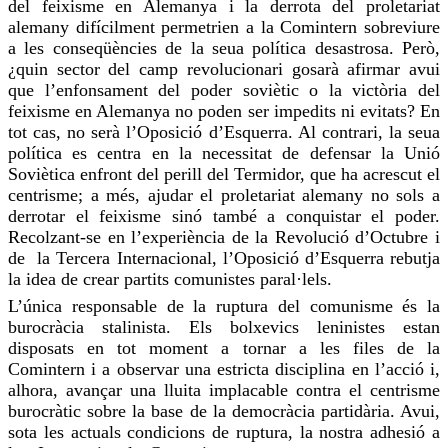
del feixisme en Alemanya i la derrota del proletariat
alemany difícilment permetrien a la
Comintern
sobreviure
a les conseqüències de la seua política desastrosa. Però,
¿quin sector del camp revolucionari gosarà
afirmar
avui
que l’enfonsament del poder soviètic o la victòria del
feixisme en Alemanya no poden ser impedits ni evitats? En
tot cas, no serà l’Oposició d’Esquerra. Al contrari, la seua
política es centra en la necessitat de defensar la Unió
Soviètica enfront del perill del Termidor, que ha acrescut el
centrisme; a més, ajudar el proletariat alemany no sols a
derrotar el feixisme sinó també a conquistar el poder.
Recolzant-se en l’experiència de la Revolució d’Octubre i
de la Tercera Internacional, l’Oposició d’Esquerra rebutja
la idea de crear partits comunistes paral·lels.
L’única responsable de la ruptura del comunisme és la
burocràcia stalinista. Els bolxevics leninistes estan
disposats en tot moment a tornar a les files de la
Comintern
i a observar una estricta disciplina en l’acció i,
alhora, avançar una lluita implacable contra el centrisme
burocràtic sobre la base de la democràcia partidària. Avui,
sota
les actuals condicions de ruptura, la nostra adhesió a