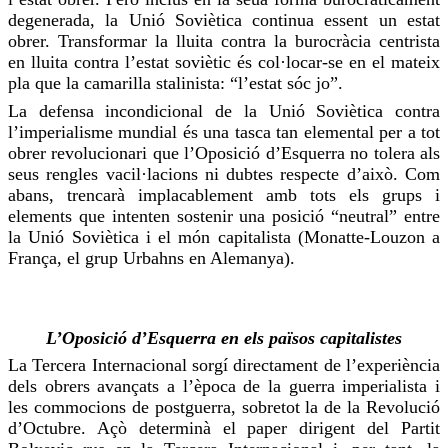
degenerada, la Unió Soviètica continua essent un estat
obrer. Transformar la lluita contra la burocràcia centrista
en lluita contra l’estat soviètic és col·locar-se en el mateix
pla que la camarilla stalinista: “l’estat sóc jo”.
La defensa incondicional de la Unió Soviètica contra
l’imperialisme mundial és una tasca tan elemental per a tot
obrer revolucionari que l’Oposició d’Esquerra no tolera als
seus rengles vacil·lacions ni dubtes respecte d’això. Com
abans, trencarà implacablement amb tots els grups i
elements que intenten sostenir una posició “neutral” entre
la Unió Soviètica i el món capitalista (
Monatte-Louzon
a
França, el grup
Urbahns
en Alemanya).
L’Oposició d’Esquerra en els països capitalistes
La Tercera Internacional sorgí directament de l’experiència
dels obrers avançats a l’època de la guerra imperialista i
les commocions de postguerra, sobretot la de la Revolució
d’Octubre. Açò determinà el paper dirigent del Partit