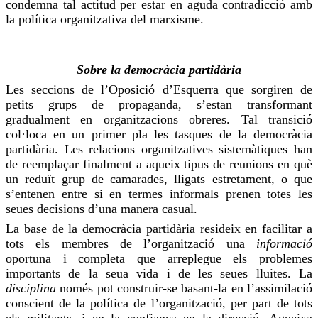
condemna tal actitud per estar en aguda contradicció amb
la política organitzativa del marxisme.
Sobre la democràcia partidària
Les seccions de l’Oposició d’Esquerra que sorgiren de
petits grups de propaganda, s’estan transformant
gradualment en organitzacions obreres. Tal transició
col·loca en un primer pla les tasques de la democràcia
partidària. Les relacions organitzatives sistemàtiques han
de reemplaçar finalment a aqueix tipus de reunions en què
un reduït grup de camarades, lligats estretament, o que
s’entenen entre si en termes informals prenen totes les
seues decisions d’una manera casual.
La base de la democràcia partidària resideix en facilitar a
tots els membres de l’organització una
informació
oportuna i completa que arreplegue els problemes
importants de la seua vida i de les seues lluites. La
disciplina
només pot construir-se basant-la en l’assimilació
conscient de la política de l’organització, per part de tots
els militants, i en la confiança en la
direcció
. Aqueixa