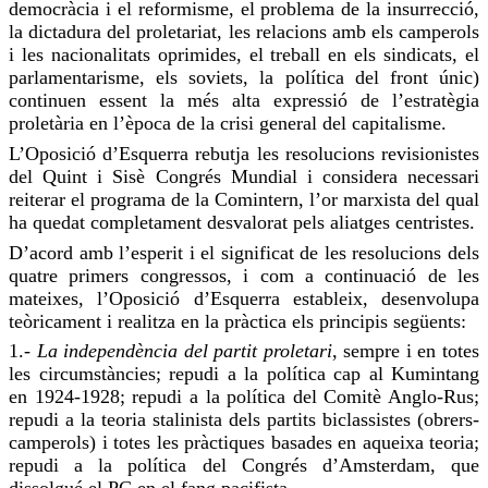
democràcia i el reformisme, el problema de la insurrecció,
la dictadura del proletariat, les relacions amb els camperols
i les nacionalitats oprimides, el treball en els sindicats, el
parlamentarisme, els soviets, la política del front únic)
continuen essent la més alta expressió de l’estratègia
proletària en l’època de la crisi general del capitalisme.
L’Oposició d’Esquerra rebutja les resolucions revisionistes
del Quint i Sisè Congrés Mundial i considera necessari
reiterar el programa de la
Comintern
, l’or marxista del qual
ha quedat completament desvalorat pels aliatges centristes.
D’acord amb l’esperit i el significat de les resolucions dels
quatre primers congressos, i com a continuació de les
mateixes, l’Oposició d’Esquerra estableix, desenvolupa
teòricament i realitza en la pràctica els principis següents:
1.-
La independència del partit proletari
, sempre i en totes
les circumstàncies;
repudi
a la política cap al Kumintang
en 1924-1928;
repudi
a la política del Comitè Anglo-Rus;
repudi
a la teoria stalinista dels partits
biclassistes
(obrers-
camperols) i totes les pràctiques basades en aqueixa teoria;
repudi
a la política del Congrés d’Amsterdam, que