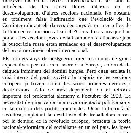
Bolxevic rus en la Tercera Internacional i, per tant, la
influència de les seues lluites internes en el
desenvolupament d’altres seccions nacionals. No obstant,
és totalment falsa l’afirmació que l’evolució de la
Comintern
durant els darrers deu anys és un
mer
reflex de
la lluita entre fraccions al si del PC rus. Les raons que han
portat a les seccions joves de la
Comintern
a alinear-se junt
la burocràcia russa estan arrelades en el desenvolupament
del propi moviment obrer internacional.
Els primers anys de postguerra
foren
testimonis de grans
expectatives per tot arreu, sobretot a Europa, entorn de la
caiguda imminent del domini burgès. Però quan esclatà la
crisi interna del partit soviètic la majoria de les seccions
europees ja havien sofert les seues primeres derrotes i
desil·lusions
. Allò de més depriment
fou
el retrocés
impotent del proletariat alemany a l’octubre de 1923. La
necessitat de girar cap a una nova orientació política sorgí
en la majoria dels partits comunistes. Quan la burocràcia
soviètica, explotant la desil·lusió dels treballadors russos
per la demora de la revolució europea, presentà la teoria
nacional-reformista del socialisme en un sol país, les joves