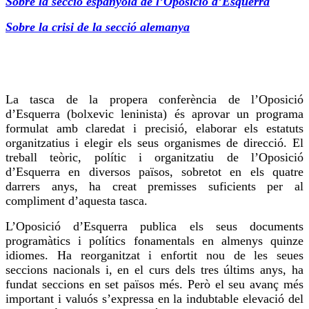
Sobre la secció espanyola de l’Oposició d’Esquerra
Sobre la crisi de la secció alemanya
La tasca de la propera conferència de l’Oposició
d’Esquerra (bolxevic leninista) és aprovar un programa
formulat amb claredat i precisió, elaborar els estatuts
organitzatius i elegir els seus organismes de
direcció
. El
treball teòric, polític i organitzatiu de l’Oposició
d’Esquerra en diversos països, sobretot en els quatre
darrers anys, ha creat premisses suficients per al
compliment d’aquesta tasca.
L’Oposició d’Esquerra publica els seus documents
programàtics i polítics fonamentals en almenys quinze
idiomes. Ha reorganitzat i enfortit nou de les seues
seccions nacionals i, en el curs dels tres últims anys, ha
fundat seccions en set països més. Però el seu avanç més
important i valuós s’expressa en la indubtable elevació del