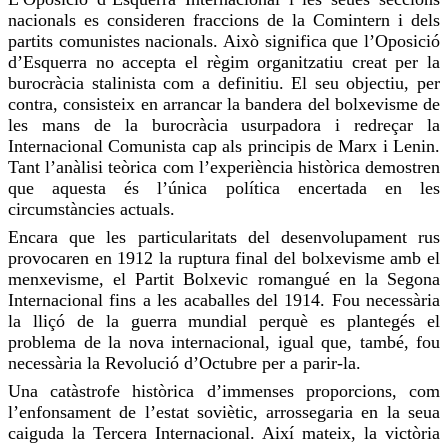
nacionals es consideren
fraccions
de la
Comintern
i dels
partits comunistes nacionals. Això significa que l’Oposició
d’Esquerra no accepta el règim organitzatiu creat per la
burocràcia stalinista com
a
definitiu. El seu objectiu, per
contra, consisteix en arrancar la bandera del bolxevisme de
les mans de la burocràcia usurpadora i redreçar la
Internacional Comunista cap als principis de Marx i Lenin.
Tant l’anàlisi teòrica com l’experiència històrica demostren
que aquesta és l’única política encertada en les
circumstàncies actuals.
Encara que les particularitats del desenvolupament rus
provocaren en 1912 la ruptura final del bolxevisme amb el
menxevisme, el Partit Bolxevic romangué en la Segona
Internacional fins a les acaballes del 1914.
Fou
necessària
la lliçó de la guerra mundial perquè es plantegés el
problema de la nova internacional, igual que, també, fou
necessària la Revolució d’Octubre per a
parir-la
.
Una catàstrofe històrica d’immenses proporcions, com
l’enfonsament de l’estat soviètic, arrossegaria en la seua
caiguda la Tercera Internacional. Així mateix, la victòria