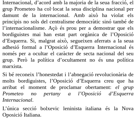
Internacional, d’acord amb la majoria de la seua fracció, el
grup Prometeo ha col·locat la seua disciplina nacional per
damunt de la internacional. Amb això ha violat els
principis no sols del centralisme democràtic sinó també de
l’internacionalisme. Açò és prou per a demostrar que els
bordiguistes
mai
han estat
part orgànica de l’Oposició
d’Esquerra. Si, malgrat això, segueixen aferrats a la seua
adhesió formal a l’Oposició d’Esquerra Internacional és
només per a ocultar el caràcter de secta nacional del seu
grup. Però la política d’
ocultament
no és una política
marxista.
Si bé reconeix l’honestedat i l’abnegació revolucionària de
molts
bordiguistes
, l’Oposició d’Esquerra
creu
que ha
arribat el moment de proclamar obertament:
el grup
Prometeo no pertany a l’Oposició d’Esquerra
Internacional
.
L’única secció bolxevic leninista italiana és la Nova
Oposició Italiana.