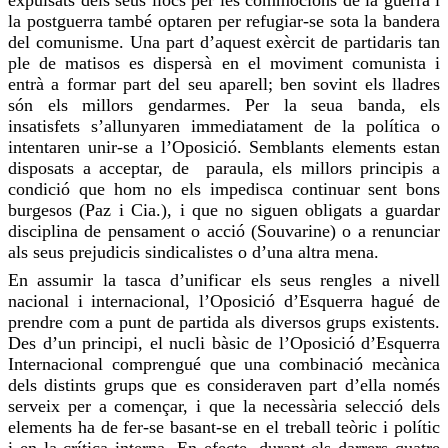
expulsats
dels seus llocs per les commocions de la guerra i
la postguerra també optaren per refugiar-se sota la bandera
del comunisme. Una part d’aquest exèrcit de partidaris tan
ple de matisos es dispersà en el moviment comunista i
entrà a formar part del seu
aparell
; ben sovint els lladres
són els millors gendarmes. Per la seua banda, els
insatisfets s’allunyaren immediatament de la política o
intentaren unir-se a l’Oposició. Semblants elements estan
disposats a acceptar, de paraula, els millors principis a
condició que hom no els impedisca continuar sent bons
burgesos (Paz i Cia.), i que no siguen obligats a guardar
disciplina de pensament o acció (
Souvarine
) o a renunciar
als seus prejudicis sindicalistes o d’una altra mena.
En assumir la tasca d’unificar els seus rengles a nivell
nacional i internacional, l’Oposició d’Esquerra hagué de
prendre com a punt de partida als diversos grups existents.
Des d’un principi, el nucli bàsic de l’Oposició d’Esquerra
Internacional comprengué que una combinació mecànica
dels distints grups que es consideraven part d’ella només
serveix per a començar, i que la necessària selecció dels
elements ha de fer-se basant-se en el treball teòric i polític
i en la crítica interna. En efecte, durant els darrers quatre