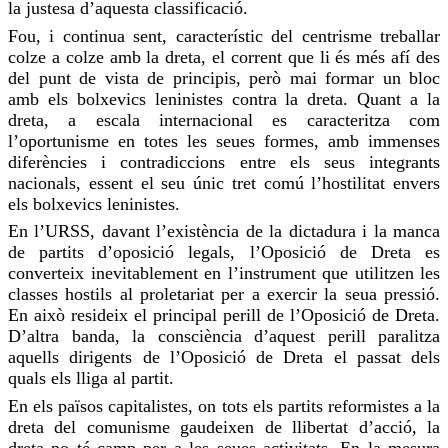
la
justesa
d’aquesta classificació.
Fou,
i continua sent, característic del centrisme treballar
colze a colze amb la dreta, el corrent que li és més afí des
del punt de vista de principis, però mai formar un bloc
amb els bolxevics leninistes contra la dreta. Quant a la
dreta, a escala internacional es caracteritza com
l’oportunisme en totes les seues formes, amb immenses
diferències i contradiccions entre els seus integrants
nacionals, essent el seu únic tret comú l’hostilitat envers
els bolxevics leninistes.
En l’URSS, davant l’existència de la dictadura i la manca
de partits d’oposició legals, l’Oposició de Dreta es
converteix inevitablement en l’instrument que utilitzen les
classes hostils al proletariat per a exercir la seua pressió.
En això resideix el principal perill de l’Oposició de Dreta.
D’altra banda, la consciència d’aquest perill paralitza
aquells dirigents de l’Oposició de Dreta el passat dels
quals els lliga al partit.
En els països capitalistes, on tots els partits reformistes a la
dreta del comunisme gaudeixen de llibertat d’acció, la