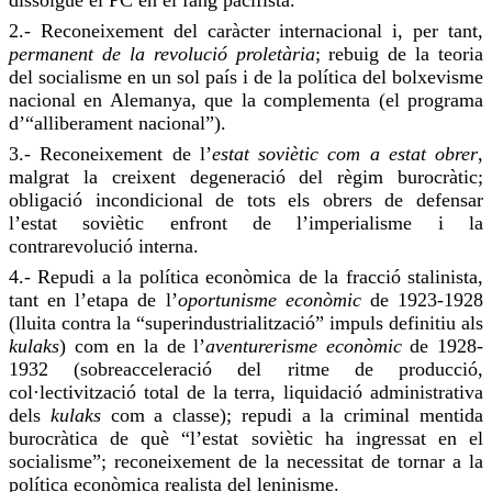
dissolgué el PC en el fang pacifista.
2.- Reconeixement del caràcter internacional i, per tant,
permanent de la revolució proletària
;
rebuig
de la teoria
del socialisme en un sol país i de la política del bolxevisme
nacional en Alemanya, que la complementa (el programa
d’“alliberament nacional”).
3.- Reconeixement de l’
estat soviètic com a estat obrer
,
malgrat la creixent degeneració del règim burocràtic;
obligació incondicional de tots els obrers de defensar
l’estat soviètic enfront de l’imperialisme i la
contrarevolució interna.
4.-
Repudi
a la política econòmica de la fracció stalinista,
tant en l’etapa de l’
oportunisme econòmic
de 1923-1928
(lluita contra la “superindustrialització”
impuls
definitiu als
kulaks
) com en la de l’
aventurerisme
econòmic
de 1928-
1932 (sobreacceleració del ritme de producció,
col·lectivització total de la terra, liquidació administrativa
dels
kulaks
com a classe);
repudi
a la criminal mentida
burocràtica de què “l’estat soviètic ha ingressat en el
socialisme”; reconeixement de la necessitat de tornar a la
política econòmica realista del leninisme.