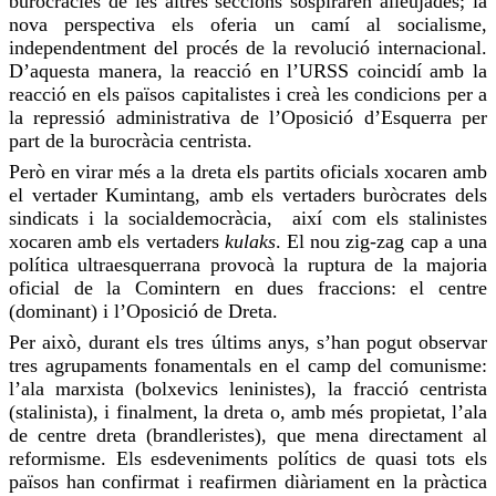
burocràcies de les altres seccions sospiraren alleujades; la
nova perspectiva els oferia un camí al socialisme,
independentment del procés de la revolució internacional.
D’aquesta manera, la reacció en l’URSS coincidí amb la
reacció en els països capitalistes i creà les condicions per a
la repressió administrativa de l’Oposició d’Esquerra per
part de la burocràcia centrista.
Però en virar més a la dreta els partits oficials xocaren amb
el vertader Kumintang, amb els vertaders buròcrates dels
sindicats i la socialdemocràcia, així com els stalinistes
xocaren amb els vertaders
kulaks
. El nou zig-zag cap a una
política ultraesquerrana provocà la ruptura de la majoria
oficial de la
Comintern
en dues fraccions: el centre
(dominant) i l’Oposició de Dreta.
Per això, durant els tres últims anys, s’han pogut observar
tres agrupaments fonamentals en el camp del comunisme:
l’ala marxista (bolxevics leninistes), la fracció centrista
(stalinista), i finalment, la dreta o, amb més propietat, l’ala
de centre dreta (
brandleristes
), que mena directament al
reformisme. Els esdeveniments polítics de quasi tots els
països han confirmat i reafirmen diàriament en la pràctica