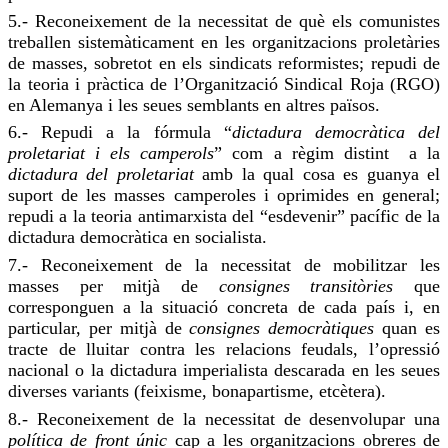
5.- Reconeixement de la necessitat de què els comunistes
treballen sistemàticament en les organitzacions proletàries
de masses, sobretot en els sindicats reformistes;
repudi
de
la teoria i pràctica de l’Organització Sindical Roja (
RGO
)
en Alemanya i les seues semblants en altres països.
6.-
Repudi
a la fórmula “
dictadura democràtica del
proletariat i els camperols
” com a règim distint a la
dictadura del proletariat
amb la qual cosa es guanya el
suport de les masses camperoles i oprimides en general;
repudi
a la teoria antimarxista del “esdevenir” pacífic de la
dictadura democràtica en socialista.
7.- Reconeixement de la necessitat de mobilitzar les
masses per mitjà de
consignes
transitòries
que
corresponguen a la situació concreta de cada país i, en
particular, per mitjà de
consignes democràtiques
quan es
tracte de lluitar contra les relacions feudals, l’opressió
nacional o la dictadura imperialista descarada en les seues
diverses variants (feixisme, bonapartisme, etcètera).
8.- Reconeixement de la necessitat de desenvolupar una
política de front únic
cap a les organitzacions obreres de