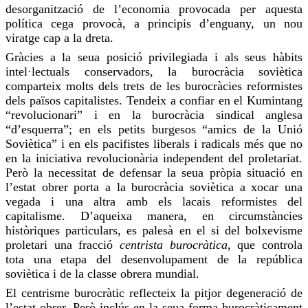
desorganització de l’economia provocada per aquesta
política cega provocà, a principis d’enguany, un nou
viratge cap a la dreta.
Gràcies a la seua posició privilegiada i als seus hàbits
intel·lectuals conservadors, la burocràcia soviètica
comparteix molts dels trets de les burocràcies reformistes
dels països capitalistes.
Tendeix
a confiar en el Kumintang
“revolucionari” i en la burocràcia sindical anglesa
“d’esquerra”; en els petits burgesos “amics de la Unió
Soviètica” i en els pacifistes liberals i radicals més que no
en la iniciativa revolucionària independent del proletariat.
Però la necessitat de defensar la seua pròpia situació en
l’estat obrer porta a la burocràcia soviètica a xocar una
vegada i una altra amb els lacais reformistes del
capitalisme. D’aqueixa manera, en circumstàncies
històriques particulars, es palesà en el si del bolxevisme
proletari una fracció
centrista burocràtica
, que controla
tota una etapa del desenvolupament de la república
soviètica i de la classe obrera mundial.
El centrisme burocràtic
reflecteix
la pitjor degeneració de
l’estat obrer. Però inclús en la seua forma burocràticament