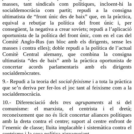
masses, tant sindicals com polítiques, incloent-hi la
socialdemocràcia com partit;
repudi
a la consigna
ultimatista
de “front únic des de baix” que, en la pràctica,
equival a rebutjar la política del front únic i, per
consegüent, la negativa a crear soviets;
repudi
a l’aplicació
oportunista de la política del front únic, com en el cas del
Comitè Anglo-Rus (un bloc amb els dirigents, sense les
masses i contra elles); doble
repudi
a la política de l’actual
Comitè Central alemany, que combina la consigna
ultimatista
“des de baix” amb la pràctica oportunista de
concertar acords parlamentaris amb els dirigents
socialdemòcrates.
9.-
Repudi
a la teoria del
social-feixisme
i a tota la pràctica
que se’n deriva per fer-los el joc tant al feixisme com a la
socialdemocràcia.
10.- Diferenciació dels
tres agrupaments
al si del
comunisme: el marxista, el centrista i el dretà;
reconeixement que no és lícit concertar aliances polítiques
amb la dreta contra el centre;
suport
al centre enfront de
l’enemic de classe; lluita implacable i sistemàtica contra el
centrisme i la seua política zigzaguejant.