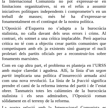
la Internacional Comunista no pot expressar-se en
limitacions organitzatives, ni en el refús a assumir
iniciatives polítiques independents i comprometre’s en un
treball de masses; més bé ha d’expressar-se
fonamentalment en el contingut de la nostra política.
L’Oposició d’Esquerra no s’adapta a la burocràcia
stalinista, no calla davant dels seus errors i crims. Al
contrari, els sotmet a una crítica implacable. Però aqueixa
critica no té com a objectiu crear partits comunistes que
competisquen amb els ja existents sinó guanyar el nucli
proletari dels partits oficials per a reconstruir-los sobre
fonaments marxistes.
Com en cap altra part, el problema es planteja en l’URSS
amb major claredat i agudesa. Allí, la línia d’un
segon
partit
implicaria una política d’insurrecció armada així
com una nova revolució. La línia de la
fracció
significa
prendre el camí de la reforma interna del partit i de l’estat
obrer. Tanmateix totes les calúmnies de la burocràcia
stalinista i els seus admiradors, l’Oposició roman
sòlidament en el terreny de la reforma.
La nostra relació amb la Internacional Comunista es