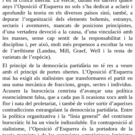
anys l’Oposició d’Esquerra no sols s’ha dedicat a aclarir i
aprofundir la teoria en els diversos països sinó, també, a
depurar l’organització dels elements bohemis, estranys,
sectaris i aventurers, mancats de posicions
principistes
,
d’una vertadera devoció a la causa, d’una vinculació amb
les masses, sense cap sentit de la responsabilitat i la
disciplina i, per això, molt més propensos a escoltar la veu
de l’arribisme (Landau, Mill,
Graef
,
Well
i la resta de
varietats de l’espècie).
El principi de la democràcia partidària no té res a veure
amb el principi de portes obertes. L’Oposició d’Esquerra
mai ha exigit als stalinistes que transformaren el partit en
una
suma
mecànica de fraccions, grups, sectes i individus.
Acusem
la burocràcia centrista d’avançar una política
essencialment falsa, que a cada pas li
ocasiona
xocs amb la
flor i nata del proletariat, i també de voler sortir d’aqueixes
contradiccions estrangulant la democràcia partidària. Entre
la política organitzativa i la “línia general” del centrisme
burocràtic hi ha un vincle indissoluble. En contraposició al
stalinisme, l’Oposició d’Esquerra és la portadora de la
teoria marxista i de les conquistes estratègiques leninistes