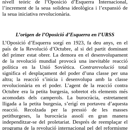
nivell teòric de l’Oposició d’Esquerra Internacional,
l’increment de la seua solidesa ideològica i l’expansió de
la seua iniciativa revolucionària.
L’origen de l’Oposició d’Esquerra en l’URSS
L’Oposició d’Esquerra sorgí en 1923, fa deu anys, en el
país de la Revolució d’Octubre, al si del partit dominant
del primer estat obrer. La demora en el desenvolupament
de la revolució mundial provocà una inevitable reacció
política en la Unió Soviètica.
Contrarevolució
total
significa el desplaçament del poder d’una classe per una
altra; la reacció s’inicia i desenvolupa amb la classe
revolucionària en el poder. L’agent de la reacció contra
Octubre era la petita burgesia, sobretot els elements més
acomodats
dels camperols. La burocràcia, estretament
lligada a la petita burgesia, s’erigí en portaveu d’aquesta
reacció. Recolzada per la pressió de les masses
petitburgeses
, la burocràcia assolí en gran manera
independitzar-se del proletariat. Després de reemplaçar el
programa de la revolució internacional pel del reformisme