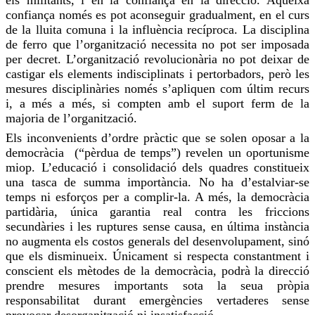
confiança només es pot
aconseguir
gradualment, en el curs
de la lluita comuna i la influència recíproca. La disciplina
de ferro que l’organització necessita no pot ser imposada
per decret. L’organització revolucionària no pot deixar de
castigar els elements indisciplinats i pertorbadors, però les
mesures disciplinàries només s’apliquen com últim recurs
i, a més a més, si compten amb el suport ferm de la
majoria de l’organització.
Els inconvenients d’ordre pràctic que se solen oposar a la
democràcia (“pèrdua de temps”) revelen un oportunisme
miop. L’educació i consolidació dels quadres constitueix
una tasca de summa importància. No ha d’estalviar-se
temps ni esforços per a complir-la. A més, la democràcia
partidària, única garantia
real
contra les friccions
secundàries i les ruptures sense causa, en última instància
no augmenta els costos generals del desenvolupament, sinó
que els disminueix.
Únicament
si respecta constantment i
conscient els mètodes de la democràcia, podrà la
direcció
prendre mesures importants
sota
la seua pròpia
responsabilitat durant emergències vertaderes sense
provocar desorganització ni insatisfacció.