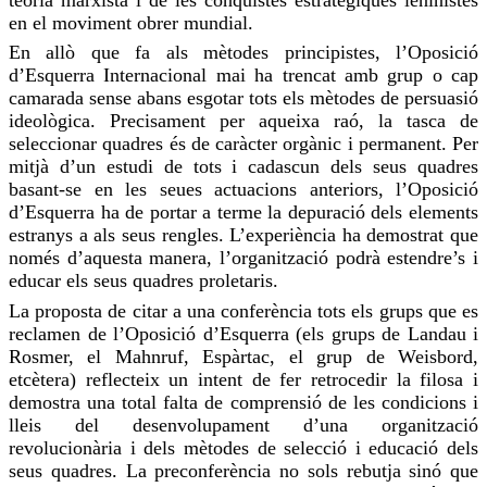
en el moviment obrer mundial.
En allò que fa als mètodes
principistes
, l’Oposició
d’Esquerra Internacional mai ha trencat amb grup o cap
camarada sense abans esgotar tots els mètodes de persuasió
ideològica. Precisament per aqueixa raó, la tasca de
seleccionar quadres és de caràcter orgànic i permanent. Per
mitjà d’un estudi de tots i cadascun dels seus quadres
basant-se en les seues actuacions anteriors, l’Oposició
d’Esquerra ha de portar a terme la depuració dels elements
estranys a als seus rengles. L’experiència ha demostrat que
només d’aquesta manera, l’organització podrà estendre’s i
educar els seus quadres proletaris.
La proposta de citar a una conferència tots els grups que es
reclamen de l’Oposició d’Esquerra (els grups de Landau i
Rosmer
, el
Mahnruf
, Espàrtac, el grup de
Weisbord
,
etcètera)
reflecteix
un intent de fer retrocedir la filosa i
demostra una total falta de comprensió de les condicions i
lleis del desenvolupament d’una organització
revolucionària i dels mètodes de selecció i educació dels
seus quadres. La preconferència no sols rebutja sinó que