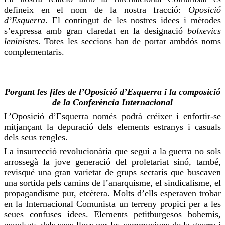
defineix en el nom de la nostra fracció:
Oposició
d’Esquerra
. El contingut de les nostres idees i mètodes
s’expressa amb gran claredat en la designació
bolxevics
leninistes
. Totes les seccions han de portar ambdós noms
complementaris.
Porgant les files de l’Oposició d’Esquerra i la composició
de la Conferència Internacional
L’Oposició d’Esquerra només podrà créixer i enfortir-se
mitjançant la depuració dels elements estranys i casuals
dels seus rengles.
La
insurrecció
revolucionària que seguí a la guerra no sols
arrossegà la jove generació del proletariat sinó, també,
revisqué una gran varietat de grups sectaris que buscaven
una sortida pels camins de l’anarquisme, el sindicalisme, el
propagandisme
pur
, etcètera. Molts d’ells esperaven trobar
en la Internacional Comunista un terreny propici per a les
seues confuses idees. Elements petitburgesos bohemis,