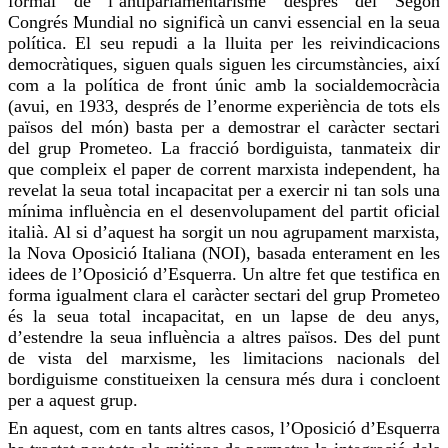
formal de l’antiparlamentarisme després del Segon
Congrés Mundial no significà un canvi essencial en la seua
política. El seu repudi a la lluita per les reivindicacions
democràtiques, siguen quals
siguen
les circumstàncies, així
com a la política de front únic amb la socialdemocràcia
(avui, en 1933, després de l’enorme experiència de tots els
països del món) basta per a demostrar el caràcter sectari
del grup Prometeo. La fracció
bordiguista
, tanmateix dir
que compleix el paper de corrent marxista independent, ha
revelat la seua total incapacitat per a exercir ni tan sols una
mínima influència en el desenvolupament del partit oficial
italià. Al si d’aquest ha sorgit un nou agrupament marxista,
la Nova Oposició Italiana (NOI), basada enterament en les
idees de l’Oposició d’Esquerra. Un altre fet que testifica en
forma igualment clara el caràcter sectari del grup Prometeo
és la seua total incapacitat, en un lapse de deu anys,
d’estendre la seua influència a altres països. Des del punt
de vista del marxisme, les limitacions nacionals del
bordiguisme
constitueixen la censura més dura i concloent
per a aquest grup.
En aquest, com en
tants
altres casos, l’Oposició d’Esquerra