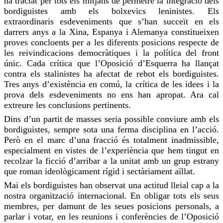
ha tractat per tots els mitjans de permetre la integració dels
bordiguistes
amb els bolxevics leninistes. Els
extraordinaris esdeveniments que s’han succeït en els
darrers anys a la Xina, Espanya i Alemanya constitueixen
proves
concloents per a les diferents posicions respecte de
les reivindicacions democràtiques i la política del front
únic. Cada crítica que l’Oposició d’Esquerra ha llançat
contra els stalinistes ha afectat de rebot els
bordiguistes
.
Tres anys d’existència en comú, la crítica de les idees i la
prova
dels esdeveniments no ens han apropat. Ara cal
extreure les conclusions pertinents.
Dins d’un partit de masses seria possible conviure amb els
bordiguistes
, sempre
sota
una ferma disciplina en l’acció.
Però en el marc d’una fracció és totalment inadmissible,
especialment en vistes de l’experiència que hem tingut en
recolzar la ficció d’arribar a la unitat amb un grup estrany
que roman ideològicament rígid i sectàriament aïllat.
Mai els
bordiguistes
han observat una actitud lleial cap a la
nostra organització internacional. En obligar tots els seus
membres, per damunt de les seues posicions personals, a
parlar i votar, en les reunions i conferències de l’Oposició