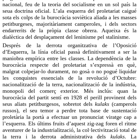
nacional, feu de la teoria del socialisme en un sol país la
seua doctrina oficial. L’ala esquerra del proletariat caigué
sota els colps de la burocràcia soviètica aliada a les masses
petitburgeses
, majoritàriament camperoles, i dels sectors
endarrerits de la pròpia classe obrera. Aqueixa és la
dialèctica del desplaçament del leninisme pel stalinisme.
Després de la derrota organitzativa de l’Oposició
d’Esquerra, la línia oficial passà definitivament a ser la
maniobra empírica entre les classes. La dependència de la
burocràcia respecte del proletariat s’expressà en què,
malgrat
colpejar-lo
durament, no gosà o no pogué liquidar
les conquistes essencials de la revolució d’Octubre:
nacionalització de la terra, nacionalització de la indústria,
monopoli del comerç exterior. Més inclús: quan la
burocràcia del partit sentí en 1928 el perill provinent dels
seus aliats petitburgesos, sobretot dels
kulaks
(camperols
russos), el seu temor a perdre tota base de sustentació
proletària la portà a efectuar un pronunciat viratge cap a
l’esquerra. Els últims fruits d’aquest zig-zag
foren
el ritme
aventurer de la industrialització, la col·lectivització total de
la terra i la derrota administrativa dels
kulaks
. La