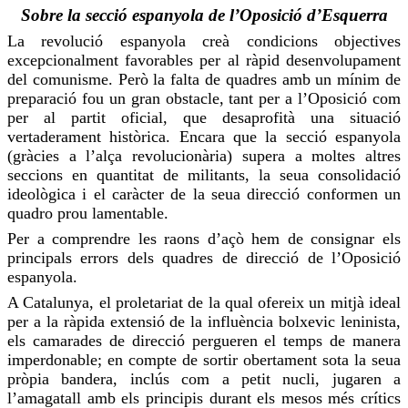
Sobre la secció espanyola de l’Oposició d’Esquerra
La revolució espanyola creà condicions objectives
excepcionalment favorables per al ràpid desenvolupament
del comunisme. Però la falta de quadres amb un mínim de
preparació
fou
un gran obstacle, tant per a l’Oposició com
per al partit oficial, que desaprofità una situació
vertaderament històrica. Encara que la secció espanyola
(gràcies a l’alça revolucionària) supera a moltes altres
seccions en quantitat de militants, la seua consolidació
ideològica i el caràcter de la seua
direcció
conformen un
quadro prou lamentable.
Per a comprendre les raons d’açò hem de consignar els
principals errors dels quadres de
direcció
de l’Oposició
espanyola.
A Catalunya, el proletariat de la qual ofereix un
mitjà
ideal
per a la ràpida extensió de la influència bolxevic leninista,
els camarades de
direcció
pergueren el temps de manera
imperdonable; en compte de sortir obertament
sota
la seua
pròpia bandera, inclús com a petit nucli, jugaren a
l’amagatall amb els principis durant els mesos més crítics