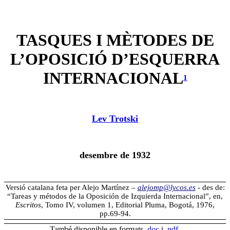
TASQUES I MÈTODES DE
L’OPOSICIÓ D’ESQUERRA
INTERNACIONAL
1
Lev Trotski
desembre de 1932
Versió catalana feta per Alejo Martínez –
alejomp@lycos.es
- des de:
“
Tareas y métodos de la Oposición de Izquierda Internacional
”, en
,
Escritos
, Tomo IV, volumen 1, Editorial Pluma, Bogotá, 1976,
pp.69-94.
També disponible en formats
.doc
i
.pdf
.