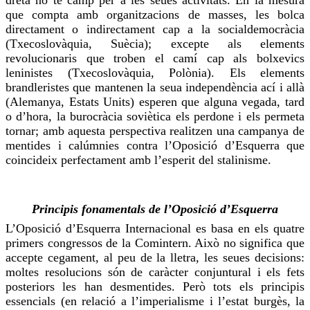
dreta no té camp per a les seues activitats. En la mesura
que compta amb organitzacions de masses, les bolca
directament o indirectament cap a la socialdemocràcia
(Txecoslovàquia, Suècia); excepte als elements
revolucionaris que troben el camí cap als bolxevics
leninistes (Txecoslovàquia, Polònia). Els elements
brandleristes
que mantenen la seua independència ací i allà
(Alemanya, Estats Units) esperen que alguna vegada, tard
o d’hora, la burocràcia soviètica els perdone i els permeta
tornar; amb aquesta perspectiva realitzen una campanya de
mentides i
calúmnies
contra l’Oposició d’Esquerra que
coincideix perfectament amb l’esperit del stalinisme.
Principis fonamentals de l’Oposició d’Esquerra
L’Oposició d’Esquerra Internacional es basa en els quatre
primers congressos de la
Comintern
. Això no significa que
accepte cegament, al peu de la lletra, les seues decisions:
moltes resolucions són de caràcter conjuntural i els fets
posteriors les han desmentides. Però tots els principis
essencials (en relació a l’imperialisme i l’estat burgès, la