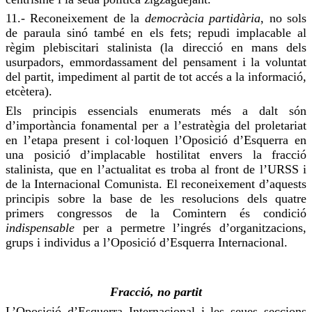
11.- Reconeixement de la
democràcia partidària
, no sols
de paraula sinó també en els fets;
repudi
implacable al
règim plebiscitari stalinista (la
direcció
en mans dels
usurpadors, emmordassament del pensament i la voluntat
del partit, impediment al partit de tot accés a la informació,
etcètera).
Els principis essencials enumerats més a dalt són
d’importància fonamental per a l’estratègia del proletariat
en l’etapa
present
i col·loquen l’Oposició d’Esquerra en
una posició d’implacable hostilitat envers la fracció
stalinista, que en l’actualitat es troba al front de l’URSS i
de la Internacional Comunista. El reconeixement d’aquests
principis sobre la base de les resolucions dels quatre
primers congressos de la
Comintern
és condició
indispensable
per a permetre l’ingrés d’organitzacions,
grups i individus a l’Oposició d’Esquerra Internacional.
Fracció, no partit
L’Oposició d’Esquerra Internacional i les seues seccions