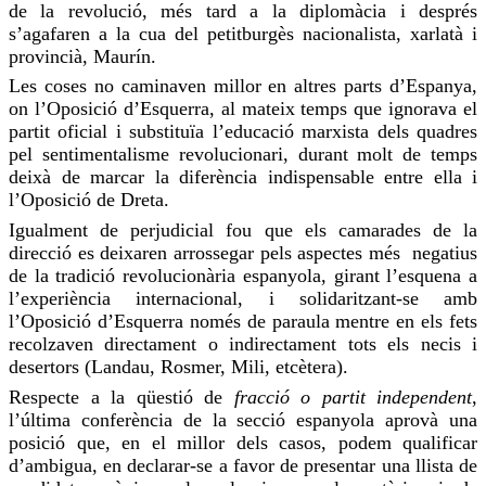
de la revolució, més tard a la diplomàcia i després
s’agafaren a la
cua
del petitburgès nacionalista,
xarlatà
i
provincià, Maurín.
Les coses no caminaven millor en altres parts d’Espanya,
on l’Oposició d’Esquerra, al mateix temps que ignorava el
partit oficial i substituïa l’educació marxista dels quadres
pel sentimentalisme revolucionari, durant molt de temps
deixà de marcar la diferència indispensable entre ella i
l’Oposició de Dreta.
Igualment de perjudicial fou que els camarades de la
direcció
es deixaren arrossegar pels aspectes més negatius
de la tradició revolucionària espanyola, girant l’esquena a
l’experiència internacional, i solidaritzant-se amb
l’Oposició d’Esquerra només de paraula mentre en els fets
recolzaven directament o indirectament tots els necis i
desertors (Landau,
Rosmer
, Mili, etcètera).
Respecte a la qüestió de
fracció o partit independent
,
l’última conferència de la secció espanyola aprovà una
posició que, en el millor dels casos, podem qualificar
d’ambigua, en declarar-se a favor de presentar una llista de