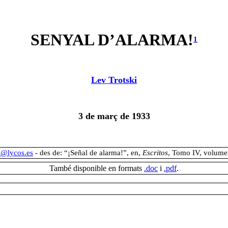
SENYAL D’ALARMA!
1
Lev Trotski
3 de març de 1933
p@lycos.es
- des de: “¡Señal de alarma!”, en,
Escritos
, Tomo IV, volumen
També disponible en formats
.doc
i
.pdf
.