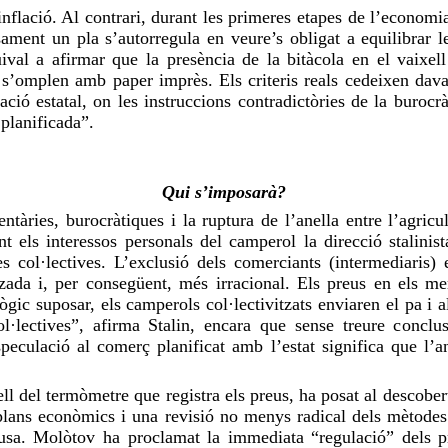
 inflació. Al contrari, durant les primeres etapes de l’econom
sament un pla s’
autorregula
en veure’s obligat a equilibrar l
quival a
afirmar
que la presència de la bitàcola en el vaixell
la s’omplen amb paper imprès. Els criteris
reals
cedeixen davan
ació estatal, on les instruccions contradictòries de la burocr
 planificada”.
Qui s’imposarà?
ntàries, burocràtiques i la ruptura de l’anella entre l’agricul
ent els interessos personals del camperol la
direcció
stalinist
 col·lectives. L’exclusió dels comerciants (intermediaris)
itzada i, per consegüent, més irracional. Els preus en els m
gic suposar, els camperols col·lectivitzats enviaren el pa i al
l·lectives”,
afirma
Stalin, encara que sense treure conclu
especulació al comerç planificat amb l’estat significa que l’
ell del termòmetre que
registra
els preus, ha posat al descobe
 plans econòmics i una revisió no menys radical dels mètodes
ausa. Molòtov ha proclamat la immediata “regulació” dels 