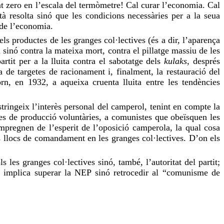
t zero en l’escala del termòmetre! Cal curar l’economia. Cal
tà resolta sinó que les condicions necessàries per a la seua
 de l’economia.
ls productes de les granges col·lectives (és a dir, l’aparença
a sinó contra la mateixa mort, contra el pillatge massiu de les
artit per a la lluita contra el sabotatge dels
kulaks
, després
 de targetes de racionament i, finalment, la restauració del
n, en 1932, a aqueixa cruenta lluita entre les tendències
ringeix l’interès personal del camperol, tenint en compte la
ives de producció voluntàries, a comunistes que obeïsquen les
impregnen de l’esperit de l’oposició camperola,
la qual cosa
s
llocs
de
comandament
en les granges col·lectives. D’on els
 les granges col·lectives sinó, també, l’autoritat del partit;
a implica superar la
NEP
sinó retrocedir al “comunisme de