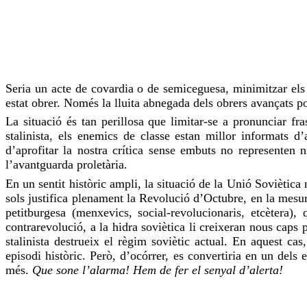
Seria un acte de covardia o de
semiceguesa
, minimitzar el
estat obrer. Només la lluita abnegada dels obrers avançats p
La situació és tan perillosa que limitar-se a pronunciar f
stalinista, els enemics de classe estan millor informats d
d’aprofitar la nostra crítica sense embuts no representen n
l’avantguarda proletària.
En un sentit històric ampli, la situació de la Unió Soviètic
sols justifica plenament la Revolució d’Octubre, en la mesur
petitburgesa
(menxevics,
social-revolucionaris
, etcètera),
contrarevolució, a la hidra soviètica li creixeran nous cap
stalinista destrueix el règim soviètic actual. En aquest ca
episodi històric. Però, d’ocórrer, es convertiria en un dels 
més.
Que sone l’alarma! Hem de fer el senyal d’alerta!