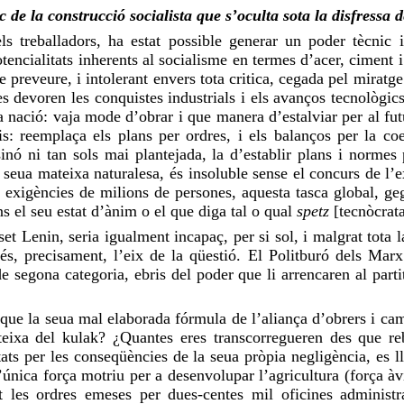
 de la construcció socialista que s’oculta sota la disfressa 
ls treballadors, ha estat possible generar un poder tècnic 
encialitats inherents al socialisme en termes d’acer,
ciment
i
 preveure, i intolerant envers tota critica, cegada pel miratg
s devoren les conquistes industrials i els avanços tecnològic
a nació: vaja mode d’
obrar
i que manera d’estalviar per al futu
ris: reemplaça els plans per ordres, i els balanços per la co
nó ni tan sols mai plantejada, la d’establir plans i normes p
eua mateixa naturalesa, és insoluble sense el concurs de l’ex
 i exigències de milions de persones, aquesta tasca global, gega
ns el seu estat d’ànim o el que diga tal o qual
spetz
[tecnòcrat
set
Lenin
, seria igualment incapaç, per si
sol
, i malgrat tota 
s, precisament, l’eix de la qüestió. El Politburó dels
Marx
e segona categoria, ebris del poder que li arrencaren al parti
ue la seua mal elaborada fórmula de l’aliança d’obrers i cam
eixa del kulak? ¿Quantes eres transcorregueren des que rebu
tats per les conseqüències de la seua pròpia negligència, es lle
l’única força motriu per a desenvolupar l’agricultura (força à
t les ordres emeses per dues-centes mil oficines administr