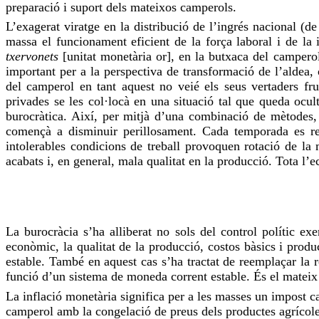
preparació i
suport
dels mateixos camperols.
L’exagerat viratge en la distribució de l’ingrés nacional (de 
massa el funcionament eficient de la força laboral i de la i
txervonets
[unitat monetària
or
], en la butxaca del camperol
important per a la perspectiva de transformació de l’aldea, 
del camperol en tant aquest no veié els seus vertaders fr
privades
se les col·locà
en una situació tal que queda ocult 
burocràtica. Així, per mitjà d’una combinació de mètodes, l
començà a disminuir perillosament. Cada temporada es red
intolerables condicions de treball provoquen rotació de la
acabats i, en general, mala qualitat en la producció. Tota l’
La burocràcia s’ha
alliberat
no sols del control polític ex
econòmic, la qualitat de la producció, costos bàsics i produc
estable. També en aquest cas s’ha tractat de reemplaçar la r
funció d’un sistema de moneda corrent estable. És el mateix
La inflació monetària significa per a les masses un impost ca
camperol amb la congelació de preus dels productes agrícoles