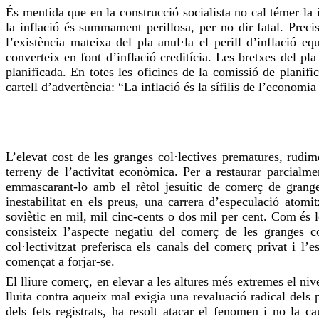
És mentida que en la construcció socialista no cal témer la
la inflació és summament perillosa, per no dir fatal. Preci
l’existència mateixa del pla anul·la el perill d’inflació e
converteix en font d’inflació creditícia. Les bretxes del p
planificada. En totes les oficines de la comissió de planific
cartell d’advertència: “La inflació és la sífilis de l’economia
L’elevat cost de les granges col·lectives prematures, rudime
terreny de l’activitat econòmica. Per a restaurar parcialm
emmascarant-lo
amb el rètol jesuític de comerç de granges
inestabilitat en els preus, una carrera d’especulació atom
soviètic en mil, mil cinc-cents o dos mil per cent. Com és lò
consisteix l’aspecte negatiu del comerç de les granges co
col·lectivitzat preferisca els canals del comerç privat i l’
començat a forjar-se.
El lliure comerç, en elevar a les
altures
més extremes el niv
lluita contra aqueix mal exigia una revaluació radical dels
dels fets
registrats
, ha resolt atacar el fenomen i no la c