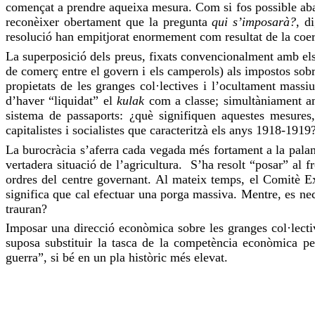
començat a prendre aqueixa mesura. Com si fos possible abai
reconèixer obertament que la pregunta
qui s’imposarà?
, d
resolució han empitjorat enormement com resultat de la coerc
La superposició dels preus, fixats convencionalment amb els d
de comerç entre el govern i els camperols) als impostos sobre 
propietats de les granges col·lectives i l’
ocultament
massiu 
d’haver “liquidat” el
kulak
com a classe; simultàniament amb
sistema de passaports: ¿què signifiquen aquestes mesures
capitalistes i socialistes que caracteritzà els anys 1918-1919
La burocràcia s’aferra cada vegada més fortament a la palan
vertadera situació de l’agricultura. S’ha resolt “posar” al 
ordres del centre governant. Al mateix temps, el Comitè Ex
significa que cal efectuar una porga massiva. Mentre, es ne
trauran?
Imposar una
direcció
econòmica sobre les granges col·lective
suposa substituir la tasca de la competència econòmica p
guerra”, si bé en un pla històric més elevat.