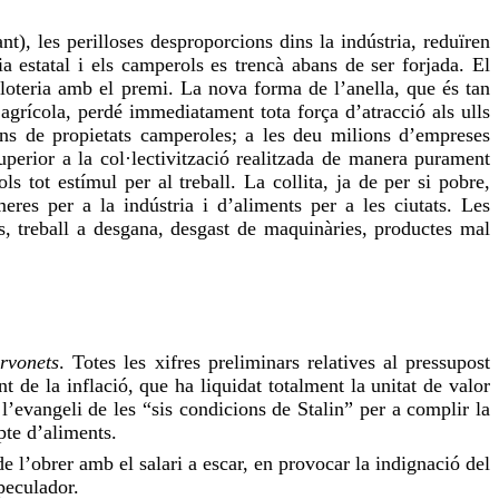
ant), les perilloses desproporcions dins la indústria, reduïren
ia estatal i els camperols es trencà abans de ser forjada. El
 loteria amb el premi. La nova forma de l’anella, que és tan
 agrícola, perdé immediatament tota força d’atracció als ulls
ons de propietats camperoles; a les deu milions d’empreses
superior a la col·lectivització realitzada de manera purament
 tot estímul per al treball. La collita, ja de per si pobre,
es per a la indústria i d’aliments per a les ciutats. Les
es,
treball
a desgana,
desgast
de maquinàries, productes mal
ervonets
. Totes les xifres preliminars relatives al
pressupost
t de la inflació, que ha liquidat totalment la unitat de valor
l’evangeli de les “sis condicions de Stalin” per a complir la
pte d’aliments.
e l’obrer amb el salari a escar, en provocar la indignació del
peculador.