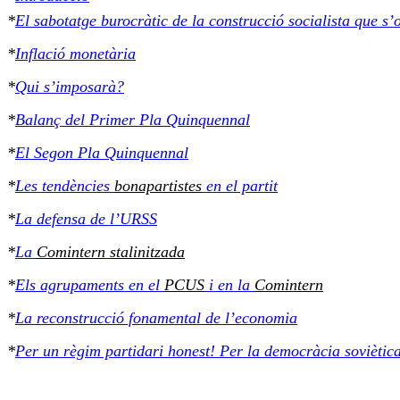
*
El sabotatge burocràtic de la construcció socialista que s’o
*
Inflació monetària
*
Qui s’imposarà?
*
Balanç del Primer Pla Quinquennal
*
El Segon Pla Quinquennal
*
Les tendències
bonapartistes
en el partit
*
La defensa de l’URSS
*
La
Comintern
stalinitzada
*
Els agrupaments en el
PCUS
i en la
Comintern
*
La reconstrucció fonamental de l’economia
*
Per un règim partidari honest! Per la democràcia soviètic