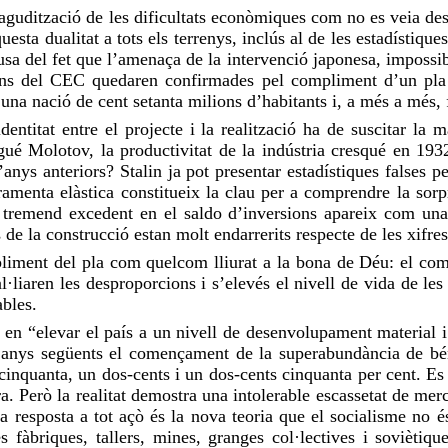
udització de les dificultats econòmiques com no es veia des 
questa dualitat a tots els terrenys, inclús al de les estadístiq
a del fet que l’amenaça de la intervenció japonesa, impossib
ons del CEC quedaren confirmades pel compliment d’un pla g
 una nació de cent setanta milions d’habitants i, a més a més,
identitat entre el projecte i la realització ha de suscitar l
gué Molotov, la productivitat de la indústria cresqué en 1
nys anteriors? Stalin ja pot presentar estadístiques falses p
amenta elàstica constitueix la clau per a comprendre la sorpr
 el tremend excedent en el saldo d’inversions apareix com un
s de la construcció estan molt endarrerits respecte de les xifres
pliment del pla com
quelcom
lliurat
a la bona de Déu: el comp
liaren les desproporcions i s’elevés el nivell de vida de les
bles.
 en “elevar el país a un nivell de desenvolupament material i
s anys següents el començament de la superabundància de bén
 cinquanta, un dos-cents i un dos-cents cinquanta per cent. Es
era. Però la realitat demostra una intolerable escassetat de me
ica resposta a tot açò és la nova teoria que el socialisme no 
fàbriques, tallers, mines, granges col·lectives i soviètiqu