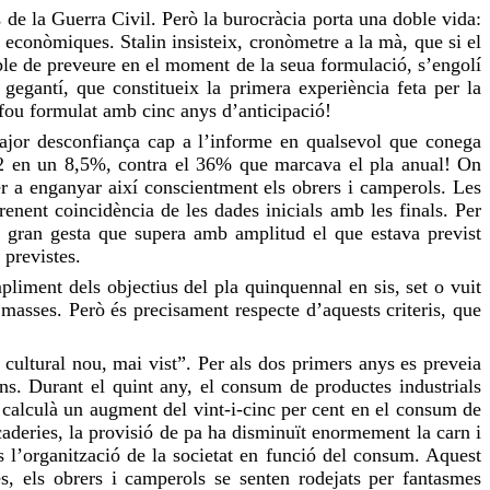
de la Guerra Civil. Però la burocràcia porta una doble vida:
ues econòmiques. Stalin insisteix, cronòmetre a la mà, que si el
le de preveure en el moment de la seua formulació, s’engolí
egantí, que constitueix la primera experiència feta per la
fou
formulat amb cinc anys d’anticipació!
a major desconfiança cap a l’informe en qualsevol que conega
932 en un 8,5%, contra el 36% que marcava el pla anual! On
er a enganyar així conscientment els obrers i camperols. Les
enent coincidència de les dades inicials amb les finals. Per
a gran gesta que supera amb amplitud el que estava previst
 previstes.
liment dels objectius del pla quinquennal en sis, set o vuit
 masses. Però és precisament respecte d’aquests criteris, que
 cultural nou, mai vist”. Per als dos primers anys es preveia
s. Durant el quint any, el consum de productes industrials
 calculà un augment del vint-i-cinc per cent en el consum de
rcaderies, la provisió de pa ha disminuït enormement la carn i
és l’organització de la societat en funció del consum. Aquest
es, els obrers i camperols se
senten
rodejats per fantasmes