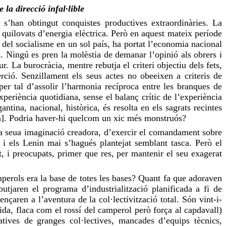
de la
direcció
infal·lible
i s’han obtingut conquistes productives extraordinàries. La
 quilovats d’energia elèctrica. Però en aquest mateix període
e del socialisme en un sol país, ha portat l’economia nacional
s. Ningú es pren la molèstia de demanar l’opinió als obrers i
r. La burocràcia, mentre rebutja el criteri objectiu dels fets,
erció. Senzillament els seus actes no obeeixen a criteris de
er tal d’assolir l’harmonia recíproca entre les branques de
periència quotidiana, sense el balanç crític de l’experiència
ntina, nacional, històrica, és resolta en els sagrats recintes
a]. Podria haver-hi quelcom un xic més monstruós?
la seua imaginació creadora, d’exercir el
comandament
sobre
i els
Lenin
mai s’hagués plantejat semblant tasca. Però el
t, i preocupats, primer que res, per mantenir el seu exagerat
perols era la base de totes les bases? Quant fa que adoraven
tjaren el programa d’industrialització planificada a fi de
nçaren a l’aventura de la col·lectivització total. Són vint-i-
vida, flaca com el rossí del camperol però força al capdavall)
atives de granges col·lectives, mancades d’equips tècnics,