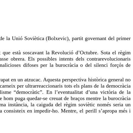
 de la Unió Soviètica (Bolxevic), partit governant del primer
ant que està soscavant la Revolució d’Octubre.
Sota
el règim
se obrera. Els possibles intents dels contrarevolucionaris
malicioses difoses per la burocràcia o del silenci forçós de
rapat en un atzucac. Aquesta perspectiva històrica general no
scarneix per
ultrarreaccionaris
tots els plans de la democràcia
alisme “democràtic”. En l’eventualitat d’una victòria de la
 que hom puga quedar-se
creuat
de braços mentre la burocràcia
tima instància, la caiguda del règim soviètic només seria un
ca consisteix en
impedir-ho
. Mentre, el perill s’apropa més i