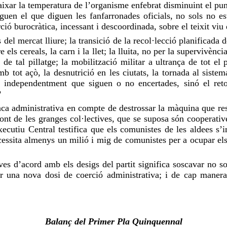
xar la temperatura de l’organisme enfebrat disminuint el pun
iguen el que diguen les fanfarronades oficials, no sols no es
ió burocràtica, incessant i descoordinada, sobre el teixit viu
el mercat lliure; la transició de la recol·lecció planificada de
els cereals, la carn i la llet; la lluita, no per la supervivènci
de tal pillatge; la mobilització militar a ultrança de tot el p
 tot açò, la desnutrició en les ciutats, la
tornada
al sistema
, independentment que siguen o no encertades, sinó el retor
?
ca administrativa en compte de destrossar la màquina que rest
front de les granges col·lectives, que se suposa són cooperat
ecutiu Central testifica que els comunistes de les aldees s’
cessita almenys un milió i
mig
de comunistes per a ocupar el
s d’acord amb els desigs del partit significa soscavar no sols
er una nova dosi de coerció administrativa; i de cap maner
Balanç del Primer Pla Quinquennal