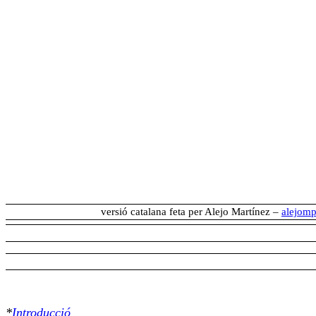
versió catalana feta per Alejo Martínez –
alejom
*
Introducció