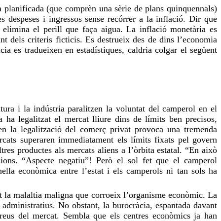
ia planificada (que comprèn una sèrie de plans quinquennals)
es despeses i ingressos sense recórrer a la inflació. Dir que
 elimina el perill que faça aigua. La inflació monetària es
t dels criteris ficticis. Es destrueix des de dins l’economia
àcia es tradueixen en estadístiques, caldria colgar el següent
tura i la indústria paralitzen la voluntat del camperol en el
a ha legalitzat el mercat lliure dins de límits ben precisos,
 en la legalització del comerç privat provoca una tremenda
ercats superaren immediatament els límits fixats pel govern
tres productes als mercats aliens a l’òrbita estatal. “En això
sions. “Aspecte negatiu”! Però el
sol
fet que el camperol
anella econòmica entre l’estat i els camperols ni tan sols ha
rt la malaltia maligna que corroeix l’organisme econòmic. La
 administratius. No obstant, la burocràcia, espantada davant
preus del mercat. Sembla que els centres econòmics ja han