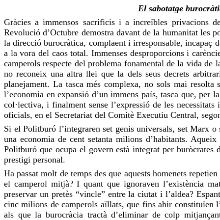
El sabotatge burocràtic
Gràcies a immensos sacrificis i a increïbles privacions de
Revolució d’Octubre demostra davant de la humanitat les pot
la
direcció
burocràtica, complaent i irresponsable, incapaç de
a la vora del caos total. Immenses desproporcions i carèncie
camperols respecte del problema fonamental de la vida de l
no reconeix una altra llei que la dels seus decrets arbitra
planejament. La tasca més complexa, no sols mai resolta si
l’economia en expansió d’un immens país, tasca que, per la s
col·lectiva, i finalment sense l’expressió de les necessitats
oficials, en el Secretariat del Comitè Executiu Central, sego
Si el Politburó
l’integraren
set genis universals, set
Marx
o 
una economia de cent setanta milions d’habitants. Aqueix é
Politburó que ocupa el govern està integrat per buròcrates d
prestigi personal.
Ha passat molt de temps des que aquests homenets repetien q
el camperol mitjà? I quant que ignoraven l’existència mat
preservar un pretès “vincle” entre la ciutat i l’aldea? Espan
cinc milions de camperols aïllats, que fins ahir constituïen 
als que la burocràcia tractà d’eliminar de colp mitjançan