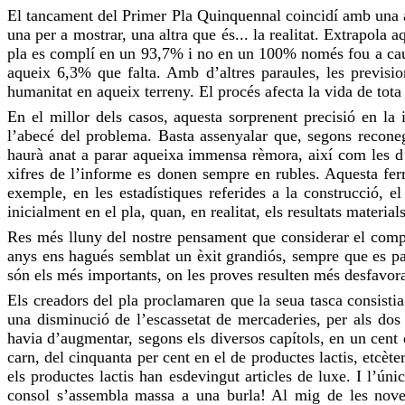
El tancament del Primer Pla Quinquennal coincidí amb una ag
una per a mostrar, una altra que és... la realitat. Extrapola a
pla es complí en un 93,7% i no en un 100% només fou a caus
aqueix 6,3% que falta. Amb d’altres paraules, les previsi
humanitat en aqueix terreny. El procés afecta la vida de tota
En el millor dels casos, aquesta sorprenent precisió en la 
l’abecé del problema. Basta assenyalar que, segons recone
haurà anat a parar aqueixa immensa rèmora, així com les d’a
xifres de l’informe es donen sempre en rubles. Aquesta ferr
exemple, en les estadístiques referides a la construcció,
inicialment en el pla, quan, en realitat, els resultats material
Res
més lluny del nostre pensament que considerar el com
anys ens hagués semblat un èxit grandiós, sempre que es pal·
són els més importants, on les
proves
resulten més desfavora
Els creadors del pla proclamaren que la seua tasca consistia
una disminució de l’escassetat de mercaderies, per als do
havia d’augmentar, segons els diversos capítols, en un cent
carn, del cinquanta per cent en el de productes lactis, etcèt
els productes lactis han esdevingut articles de luxe. I l’ún
consol s’assembla massa a una burla! Al mig de les noves 