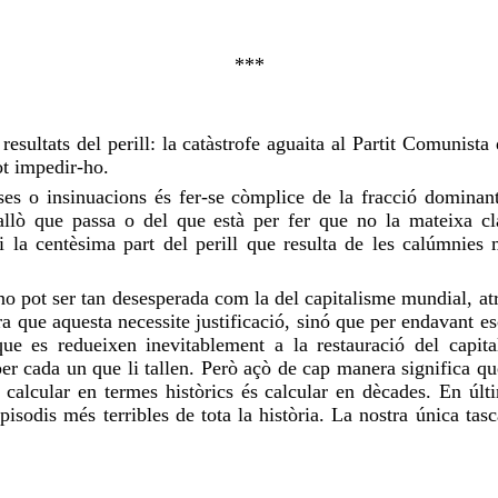
***
s
resultats
del perill: la catàstrofe aguaita al Partit Comunista
ot
impedir-ho
.
rases o insinuacions és fer-se còmplice de la fracció domin
’allò que
passa
o del que està per fer que no la mateixa clas
i la centèsima part del perill que resulta de les calúmnies 
a no pot ser tan desesperada com la del capitalisme mundial, at
a que aquesta necessite justificació, sinó que per endavant e
 que es redueixen inevitablement a la restauració del capit
s per cada un que li tallen. Però açò de cap manera significa
s, calcular en termes històrics és calcular en dècades. En úl
episodis més terribles de tota la història. La nostra única tas