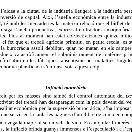
l’aldea a la ciutat, de la indústria lleugera a la indústria pes
nversió de capital. Així, l’anella econòmica entre la indústr
, té amb les mercaderies la mateixa relació que el bitllet de
o siga l’anella productiva, expressat en tractors i maquinària
uits. Fins al moment han estat col·lectivitzades quinze mili
el fet que el treball agrícola primitiu, en petita escala, és 
a burocràcia assolí debilitar, quan no matar, en els camperols
ueix catastròficament el subministrament de matèries primer
 mà d’obra en les fàbriques,
absentisme
per malalties fingid
economia planificada s’enfonsa sota aquest colp.
Inflació monetària
ercit per les masses sinó també del control automàtic del
tx
tivitat del treball han desaparegut com la pols davant del ven
ealitat econòmica per la supervisió burocràtica; s’ha imposat 
 que servir en la
taula
les pàgines d’un llibre de cuina en com
da vegada major al seu nivell de vida. En aniquilar l’interès d
, la inflació brinda guanys immensos a l’especulació i a l’es