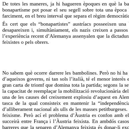
De totes les maneres, ja hi hagueren èpoques en què la ba
bonapartisme pot posar el seu segell sobre tota una època 
farciment, en el breu interval que separa el règim democràtic
És cert que els “
bonapartistes
” austríacs posseeixen una 
desapareixen i, simultàniament, els nazis creixen a passos 
l’experiència recent d’Alemanya assenyalen que la dictadur
feixistes o pels obrers.
No sabem què ocorre darrere les bambolines. Però no hi ha 
d’aqueixos governs, ni tan sols l’italià, té el menor interès
gran carta de triomf que domina tota la partida; segons la se
la capacitat de reemplaçar la mobilització revolucionària del 
una de les causes del creixement explosiu d’aquest en Alem
tasca de la qual consisteix en mantenir la “independència
d’alliberament nacional als ulls de les masses
petitburgeses
.
feixisme. Però ací el problema d’Àustria es confon amb el
succeirà entre França i l’Àustria feixista. En ambdós caso
barreres que la separen d’Alemanya feixista és donar-li exc