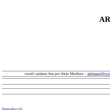
AR
versió catalana feta per Alejo Martínez –
alejomp@lyco
Introducció