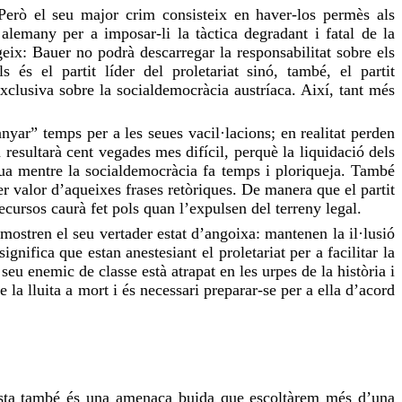
Però el seu major crim consisteix en haver-los permès als
 alemany per a imposar-li la tàctica degradant i fatal de la
geix:
Bauer
no podrà descarregar la responsabilitat sobre els
 és el partit líder del proletariat sinó, també, el partit
clusiva sobre la socialdemocràcia austríaca. Així, tant més
yar” temps per a les seues vacil·lacions; en realitat perden
a resultarà cent vegades mes difícil, perquè la liquidació dels
tua mentre la socialdemocràcia fa temps i ploriqueja. També
 valor d’aqueixes frases retòriques. De manera que el partit
recursos caurà fet pols quan
l’expulsen
del terreny legal.
mostren el seu vertader estat d’angoixa: mantenen la il·lusió
ifica que estan anestesiant el proletariat per a facilitar la
 seu enemic de classe està atrapat en les urpes de la història i
e la lluita a mort i és necessari preparar-se per a ella d’acord
sta també és una amenaça buida que
escoltàrem
més d’una