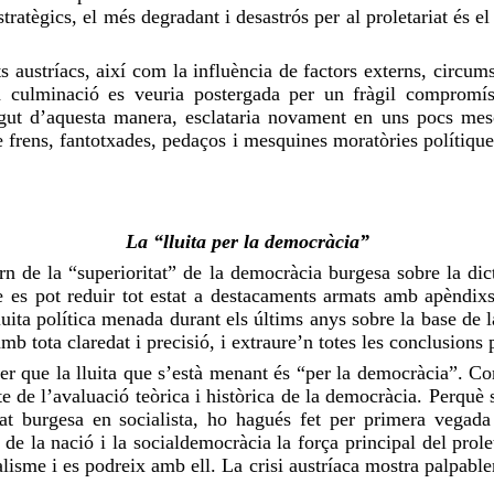
tratègics, el més degradant i desastrós per al proletariat és e
its austríacs, així com la influència de factors externs, circum
a culminació es veuria postergada per un fràgil comprom
ingut d’aquesta manera, esclataria novament en uns pocs mes
re frens, fantotxades, pedaços i mesquines moratòries polítiques
La “lluita per la democràcia”
de la “superioritat” de la democràcia burgesa sobre la dict
 es pot reduir tot estat a destacaments armats amb apèndixs m
luita política
menada
durant els últims anys sobre la base de l
b tota claredat i precisió, i extraure’n totes les conclusions 
r que la lluita que s’està
menant
és “per la democràcia”. C
e de l’avaluació teòrica i històrica de la democràcia. Perquè 
at burgesa en socialista,
ho hagués
fet per primera vegada 
l de la nació i la socialdemocràcia la força principal del prol
talisme i es podreix amb ell. La crisi austríaca mostra palpabl