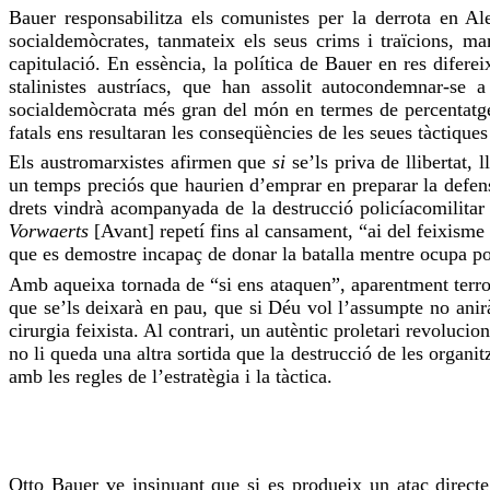
Bauer
responsabilitza els comunistes per la derrota en Al
socialdemòcrates, tanmateix els seus crims i traïcions, man
capitulació. En essència, la política de
Bauer
en
res
diferei
stalinistes austríacs, que han assolit autocondemnar-se a
socialdemòcrata més gran del món en termes de percentatges
fatals ens resultaran les conseqüències de les seues tàctiques 
Els austromarxistes
afirmen
que
si
se’ls priva de llibertat, l
un temps preciós que haurien d’
emprar
en preparar la defens
drets vindrà acompanyada de la destrucció policíacomilitar 
Vorwaerts
[Avant] repetí fins al cansament, “ai del feixisme
que es demostre incapaç de donar la batalla mentre ocupa po
Amb aqueixa tornada de “si ens ataquen”, aparentment terrorí
que
se’ls deixarà
en pau, que si Déu vol l’assumpte no anirà 
cirurgia feixista. Al contrari, un autèntic proletari revolucio
no li queda una altra sortida que la destrucció de les organitz
amb
les regles
de l’estratègia i la tàctica.
Otto
Bauer
ve insinuant que si es produeix un atac directe