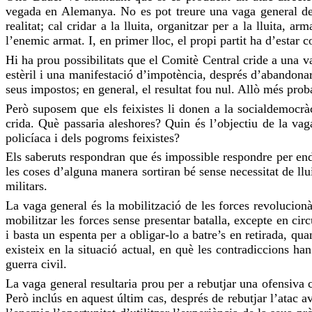
vegada en Alemanya. No es pot treure una
vaga
general de
realitat; cal
cridar
a la lluita, organitzar per a la lluita, ar
l’enemic armat. I, en primer lloc, el propi partit ha d’estar 
Hi ha prou possibilitats que el Comitè Central
cride
a una
v
estèril i una manifestació d’impotència, després d’abandonar
seus impostos; en general, el resultat
fou
nul. Allò més proba
Però suposem que els feixistes li donen a la socialdemocrà
crida
. Què passaria aleshores? Quin és l’objectiu de la
vag
policíaca i dels pogroms feixistes?
Els saberuts respondran que és impossible respondre per end
les coses d’alguna manera sortiran bé sense necessitat de l
militars.
La
vaga
general és la mobilització de les forces revolucionà
mobilitzar les forces sense presentar batalla, excepte en cir
i basta un espenta per a
obligar-lo
a batre’s en retirada, qua
existeix en la situació actual, en què les contradiccions ha
guerra civil.
La
vaga
general resultaria prou per a rebutjar una ofensiva c
Però inclús en aquest últim cas, després de rebutjar l’atac a