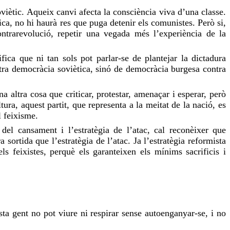
oviètic. Aqueix canvi
afecta
la consciència
viva
d’una classe.
tica, no hi haurà res que puga detenir els comunistes. Però si,
ontrarevolució, repetir una vegada més l’experiència de la
fica que ni tan sols pot parlar-se de plantejar la dictadura
ntra democràcia soviètica, sinó de democràcia burgesa contra
a altra cosa que criticar, protestar, amenaçar i esperar, però
tura, aquest partit, que representa a la meitat de la nació, es
l feixisme.
a del cansament i l’estratègia de l’atac, cal reconèixer que
sortida que l’estratègia de l’atac. Ja l’estratègia reformista
ls feixistes,
perquè
els garanteixen els mínims sacrificis i
ta gent no pot viure ni respirar sense autoenganyar-se, i no