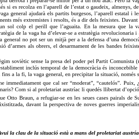
òpia derrota i preparar-se millor per a un nou atac. Però la
va
s si es recolza en l’
aparell
de l’estat o gaudeix, almenys, de
vaga
general ajudarà els partits burgesos, l’aparell estatal i le
nts més extremistes i resolts, és a dir dels feixistes. Davant
’un sol colp el perill que l’aguaita. En la mesura que la
v
ratègia de la
vaga
ha d’elevar-se a estratègia revolucionaria 
a
general no pot ser un
mitjà
per a la defensa d’una democrà
ó d’armes als obrers, el desarmament de les bandes feixist
im soviètic sense la presa del poder pel Partit Comunista (r
restabliment inclús temporal de la democràcia és inconcebible 
 fins a la fi, la
vaga
general, en precipitar la situació, només s
-he immediatament que cal ser “moderat”, “cautelós”. Puix, ¿p
aris? Com si al proletariat austríac li quedés llibertat d’opció
 que Otto
Braun
, a refugiar-se en les seues cases pairals de 
ixistitzada
, davant la perspectiva de noves guerres imperialis
Avui la clau de la situació està a mans del proletariat austría