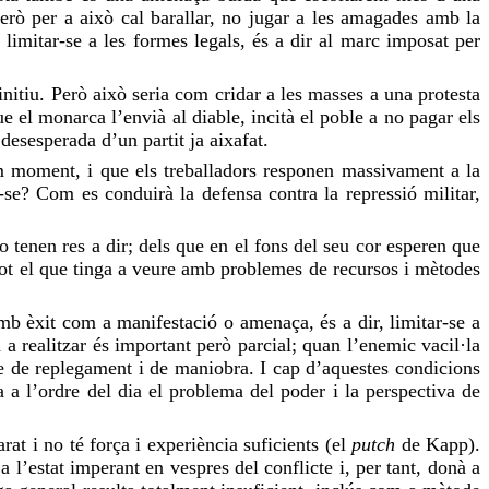
erò per a això cal barallar, no jugar a les amagades amb la
no limitar-se a les formes legals, és a dir al marc imposat per
finitiu. Però això seria com
cridar
a les masses a una protesta
ue el monarca l’
envià
al diable, incità el poble a no pagar els
desesperada d’un partit ja aixafat.
m moment, i que els treballadors responen massivament a la
-se
? Com es conduirà la defensa contra la repressió militar,
tenen res a dir; dels que en el fons del seu cor esperen que
tot el que tinga a veure amb problemes de recursos i mètodes
amb èxit com a manifestació o amenaça, és a dir, limitar-se a
 a realitzar és important però parcial; quan l’enemic vacil·la
de replegament i de maniobra. I cap d’aquestes condicions
 a l’ordre del dia el problema del poder i la perspectiva de
at i no té força i experiència suficients (el
putch
de
Kapp
).
a l’estat imperant en vespres del conflicte i, per tant, donà a