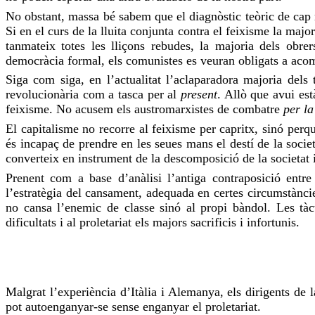
No obstant, massa bé sabem que el diagnòstic teòric de cap
Si en el curs de la lluita conjunta contra el feixisme la majo
tanmateix totes les lliçons rebudes, la majoria dels obre
democràcia formal, els comunistes es veuran obligats a aco
Siga com siga, en l’actualitat l’aclaparadora majoria dels 
revolucionària com a tasca per al
present
. Allò que avui es
feixisme. No
acusem
els austromarxistes de combatre
per l
El capitalisme no recorre al feixisme per capritx, sinó perqu
és incapaç de prendre en les seues mans el destí de la societa
converteix en instrument de la descomposició de la societat i
Prenent com a base d’anàlisi l’antiga contraposició entr
l’estratègia del cansament, adequada en certes circumstàncies
no cansa l’enemic de classe sinó al propi
bàndol
. Les tà
dificultats i al proletariat els majors sacrificis i infortunis.
Malgrat l’experiència d’Itàlia i Alemanya, els dirigents de
pot autoenganyar-se sense enganyar el proletariat.