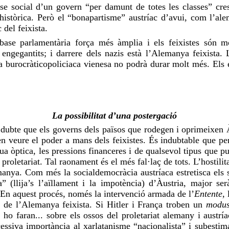
se social d’un govern “per damunt de totes les classes” cres
històrica. Però el “bonapartisme” austríac d’avui, com l’ale
 del feixista.
base parlamentària força més àmplia i els feixistes són m
engegantits; i darrere dels nazis està l’Alemanya feixista. 
a burocràticopoliciaca vienesa no podrà durar molt més. Els e
La possibilitat d’una postergació
dubte que els governs dels països que rodegen i oprimeixen 
 en veure el poder a mans dels feixistes. És indubtable que pe
ua òptica, les pressions financeres i de qualsevol tipus que p
proletariat. Tal raonament és el més fal·laç de tots. L’hostili
anya. Com més la socialdemocràcia austríaca estretisca els s
” (llija’s l’aïllament i la impotència) d’Àustria, major ser
 En aquest procés, només la intervenció armada de l’
Entente,
 de l’Alemanya feixista. Si Hitler i França troben un
modus
s
ho faran
... sobre els ossos del proletariat alemany i austr
essiva importància al xarlatanisme “nacionalista” i subestima