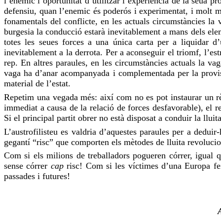
l’enemic l’oportunitat d’utilitzar l’experiència de la seua pr
defensiu, quan l’enemic és poderós i experimentat, i molt mé
fonamentals del conflicte, en les actuals circumstàncies la
burgesia la conducció estarà inevitablement a mans dels eleme
totes les seues forces a una única carta per a liquidar d
inevitablement a la derrota. Per a
aconseguir
el triomf, l’est
rep. En altres paraules, en les circumstàncies actuals la
vag
vaga
ha d’anar acompanyada i complementada per la provisi
material de l’estat.
Repetim
una vegada més: així com no es pot instaurar un règ
immediat a causa de la relació de forces desfavorable), el 
Si el principal partit obrer no està disposat a conduir la lluita
L’austrofilisteu es valdria d’aquestes paraules per a deduir
gegantí “risc” que comporten els mètodes de lluita revolucion
Com si els milions de treballadors pogueren córrer, igual
sense córrer
cap
risc! Com si les víctimes d’una Europa
fe
passades i futures!