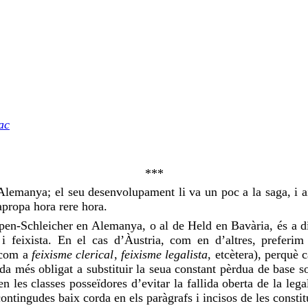
ac
***
’Alemanya; el seu desenvolupament li va un poc a la saga, i aix
apropa hora rere hora.
pen-Schleicher
en Alemanya, o al de
Held
en Bavària, és a d
 i feixista. En el cas d’Àustria, com en d’altres,
preferim
, com a
feixisme clerical
,
feixisme legalista
, etcètera), perquè 
a més obligat a substituir la seua constant pèrdua de base soci
n les classes posseïdores d’evitar la fallida oberta de la lega
 contingudes baix
corda
en els paràgrafs i incisos de les const