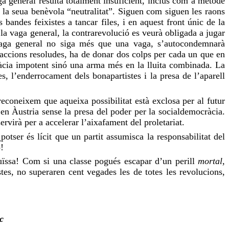
ga
general resulta totalment insuficient, inclús com a mètode
 la seua benèvola “neutralitat”. Siguen com siguen les raons
s bandes feixistes a tancar files, i en aquest front únic de la
 la
vaga
general, la contrarevolució es veurà obligada a jugar
aga
general no siga més que una
vaga
, s’autocondemnarà
i accions resoludes, ha de donar dos colps per cada un que en
cia impotent sinó una arma més en la lluita combinada. La
es, l’enderrocament dels
bonapartistes
i la presa de l’
aparell
econeixem que aqueixa possibilitat està exclosa per al futur
en Àustria sense la presa del poder per la socialdemocràcia.
ervirà per a accelerar l’aixafament del proletariat.
otser és lícit que un partit assumisca la responsabilitat del
!
Suïssa! Com si una classe pogués escapar d’un perill
mortal
,
tes, no superaren cent vegades les de totes les revolucions,
c