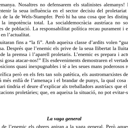
emanya. Nosaltres no defensarem els stalinistes alemanys! 
tenir la seua influència en el sector decisiu del proletariat
x de la de
Wels-Stampfer
. Però hi ha
una cosa
que les distin
 la impotència total. La socialdemocràcia austríaca no sols
 de població. La responsabilitat política recau purament i ex
en l’actualitat.
luitaran fins a “
la fi
”. Amb aqueixa classe d’ardits volen “guan
a. Després que l’enemic els prive de la seua llibertat la lluit
de la premsa i l’
aparell
proletaris. L’enemic es prepara i ac
 si
gosa
atacar-nos!” Els esdeveniments demostraren el vertader
sicions quasi inexpugnables i té a les seues mans poderosos 
fica però en els fets tan sols patètica, els austromarxistes de
més enllà de l’amenaça i el brandar de punys, la qual cosa sign
nari tindria el deure d’explicar als treballadors austríacs que el
acions proletàries; que, en aqueixa la situació, no pot evitar-s
La
vaga
general
 de l’enemic els obrers aniran a la
vaga
general. Però aque