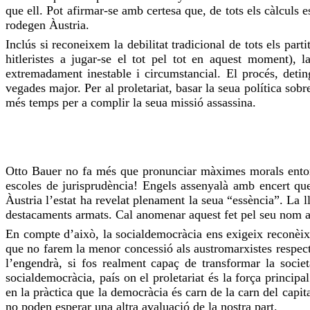
que ell. Pot
afirmar-se
amb certesa que, de tots els càlculs es
rodegen Àustria.
Inclús si reconeixem la debilitat tradicional de tots els part
hitleristes
a jugar-se el tot pel tot en aquest moment), l
extremadament inestable i circumstancial. El procés, det
vegades major. Per al proletariat, basar la seua política sob
més temps per a complir la seua missió assassina.
Otto
Bauer
no fa més que pronunciar màximes morals entorn 
escoles de jurisprudència! Engels assenyalà amb encert que
Àustria l’estat ha revelat plenament la seua “essència”. La l
destacaments armats. Cal
anomenar
aquest fet pel seu nom am
En compte d’això, la socialdemocràcia ens exigeix reconèixe
que no farem la menor concessió als austromarxistes respect
l’engendrà, si fos realment capaç de transformar la societ
socialdemocràcia, país on el proletariat és la força principa
en la pràctica que la democràcia és carn de la carn del capi
no poden esperar una altra avaluació de la nostra part.