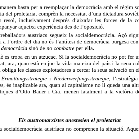
 manera basta per a reemplaçar la democràcia amb el règim s
ria del proletariat comprèn la necessitat d’una dictadura soviè
rs resol, inclusivament després d’aixafar les forces de la c
mpanyar aqueixa experiència des de l’oposició.
treballadors austríacs segueix la socialdemocràcia. Açò signi
tà a l’ordre del dia no és l’antítesi de democràcia burgesa co
a democràcia
sinó de
no combatre
per ella.
è es troba en un atzucac. Si la socialdemocràcia no pot fer un
t, ara, quan està en joc la vida mateixa del país i la seua cul
 obliga les classes explotadores a cercar la seua salvació en e
e
Ermattungsstrategie
i
Niederwerfungsstrategie
, l’estratègi
, és inaplicable ara, quan al capitalisme no li queda una altra 
ctiques d’Otto
Bauer
i Cia. menen fatalment a la victòria de
Els austromarxistes anestesien el proletariat
 la socialdemocràcia austríaca no comprenen la situació. Aques