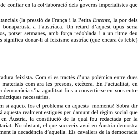
l de confiar en la col·laboració dels governs imperialistes que
stancials (la pressió de França i la Petita
Entente
, la por dels
ís
bonapartista
a l’austríaca. Un retard d’aquest tipus seria
os, potser setmanes, amb força redoblada i a un ritme deu
 significa donar-li al feixisme austríac (que encara és feble)
adura feixista. Com si es tractés d’una polèmica entre dues
aterials com ara les presons, etcètera. En l’actualitat, en
a democràcia s’ha aguditzat fins a convertir-se en xocs entre
pràctiques necessàries.
om si aqueix
fos
el problema en aquests moments! Sobra dir
si aquesta realment estigués per damunt del règim social que
en Àustria, la constitució de la qual
fou
redactada per la
etariat. No obstant,
el que
succeeix avui en Àustria demostra
ement la decadència d’aquella. Els cavallers de la democràcia