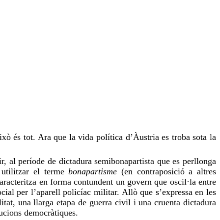
ò és tot. Ara que la vida política d’Àustria es troba sota la
ir, al període de dictadura
semibonapartista
que es perllonga
utilitzar el terme
bonapartisme
(en contraposició a altres
caracteritza en forma contundent un govern que oscil·la entre
al per l’aparell policíac militar. Allò que s’expressa en les
litat, una llarga etapa de guerra civil i una cruenta dictadura
itucions democràtiques.