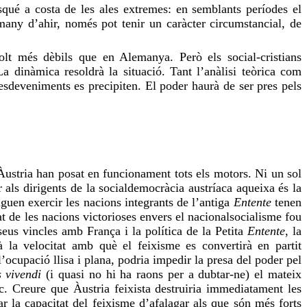
qué a costa de les ales extremes: en semblants períodes el
many d’ahir, només pot tenir un caràcter circumstancial, de
olt més dèbils que en Alemanya. Però els social-cristians
La dinàmica resoldrà la situació. Tant l’anàlisi teòrica com
sdeveniments es precipiten. El poder haurà de ser pres pels
Àustria han posat en funcionament tots els motors. Ni un
sol
r als dirigents de la socialdemocràcia austríaca aqueixa és la
uguen exercir les nacions integrants de l’antiga
Entente
tenen
tat de les nacions victorioses envers el nacionalsocialisme
fou
eus vincles amb França i la política de la Petita
Entente
, la
à la velocitat amb què el feixisme es convertirà en partit
l’ocupació llisa i plana, podria impedir la presa del poder pel
 vivendi
(i quasi no hi ha raons per a dubtar-ne) el mateix
íac. Creure que Àustria feixista destruiria immediatament les
r la capacitat del feixisme d’afalagar als que són més forts