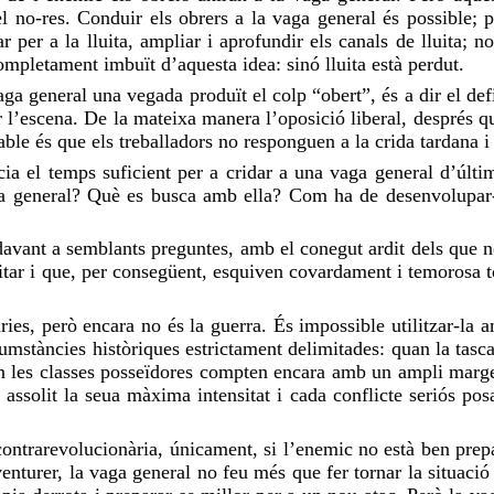
l no-res. Conduir els obrers a la
vaga
general és possible; p
mar per a la lluita, ampliar i aprofundir els canals de lluita; 
completament imbuït d’aquesta idea: sinó lluita està perdut.
aga
general una vegada produït el colp “obert”, és a dir el de
 l’escena. De la mateixa manera l’oposició liberal, després q
ble és que els treballadors no responguen a la
crida
tardana i 
cia el temps suficient per a
cridar
a una
vaga
general d’últi
a
general? Què es busca amb ella? Com ha de
desenvolupar
avant a semblants preguntes, amb el conegut ardit dels que no 
luitar i que, per consegüent, esquiven covardament i temorosa 
ries, però encara no és la guerra. És impossible utilitzar-la 
cumstàncies històriques estrictament delimitades: quan la tasca
n les classes posseïdores
compten
encara amb un ampli marge 
n
assolit
la seua màxima intensitat i cada conflicte seriós posa
ontrarevolucionària, únicament, si l’enemic no està ben prepar
venturer, la
vaga
general no feu més que fer tornar la situació 