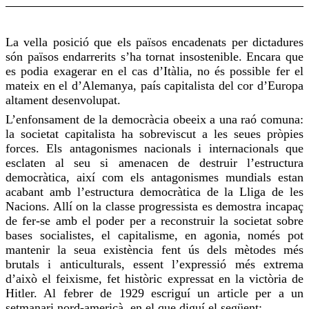
La vella posició que els països encadenats per dictadures
són països endarrerits s’ha tornat insostenible. Encara que
es podia exagerar en el cas d’Itàlia, no és possible fer el
mateix en el d’Alemanya, país capitalista del cor d’Europa
altament desenvolupat.
L’enfonsament de la democràcia obeeix a una raó comuna:
la societat capitalista ha sobreviscut a les seues pròpies
forces. Els antagonismes nacionals i internacionals que
esclaten al seu
si
amenacen de destruir l’estructura
democràtica, així com els antagonismes mundials estan
acabant amb l’estructura democràtica de la Lliga de les
Nacions. Allí on la classe progressista es demostra incapaç
de fer-se amb el poder per a reconstruir la societat sobre
bases socialistes, el capitalisme, en agonia, només pot
mantenir la seua existència fent ús dels mètodes més
brutals i anticulturals, essent l’expressió més extrema
d’això el feixisme, fet històric expressat en la victòria de
Hitler. Al febrer de 1929 escriguí un article per a un
setmanari nord-americà, en el que diguí el següent: