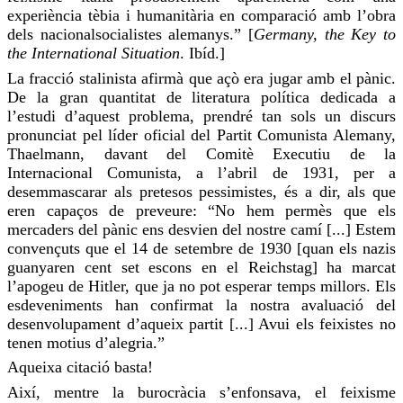
experiència
tèbia
i humanitària en comparació amb l’obra
dels nacionalsocialistes alemanys.” [
Germany
, the
Key
to
the
International
Situation
.
Ibíd
.]
La fracció stalinista
afirmà
que açò era jugar amb el pànic.
De la gran quantitat de literatura política dedicada a
l’estudi d’aquest problema, prendré tan sols un discurs
pronunciat pel líder oficial del Partit Comunista Alemany,
Thaelmann
, davant del Comitè Executiu de la
Internacional Comunista, a l’abril de 1931, per a
desemmascarar als pretesos pessimistes, és a dir, als que
eren capaços de preveure: “No hem permès que els
mercaders del pànic ens desvien del nostre camí [...] Estem
convençuts que el 14 de setembre de 1930 [quan els nazis
guanyaren cent set escons en el
Reichstag
] ha marcat
l’apogeu de Hitler, que ja no pot esperar temps millors. Els
esdeveniments han confirmat la nostra avaluació del
desenvolupament d’aqueix partit [...] Avui els feixistes no
tenen motius d’alegria.”
Aqueixa
citació
basta!
Així, mentre la burocràcia s’enfonsava, el feixisme