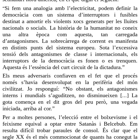
Si fem una analogia amb l’electricitat, podem definir la
“
democràcia com un sistema d’interruptors i fusibles
destinat a amortir els violents xocs generats per les lluites
nacionals o socials. La història de la humanitat no coneix
una altra època com aquesta, tan carregada
d’antagonismes. La sobrecàrrega de corrent es manifesta
en distints punts del sistema europeu.
Sota
l’excessiva
tensió dels antagonismes de classe i internacionals, els
interruptors de la democràcia es
fonen
o es trenquen.
Aquesta és l’essència del curt circuit de la dictadura.”
Els meus adversaris confiaven en el fet que el procés
només s’havia desenvolupat en la perifèria del món
civilitzat. Jo responguí: “No obstant, els antagonismes
interns i mundials s’aguditzen, no disminueixen [...] La
gota comença en el dit gros del peu però, una vegada
iniciada, arriba al cor.”
Per a moltes persones, l’elecció entre el bolxevisme i el
feixisme equival a optar entre Satanàs i Belcebub. Em
resulta difícil trobar paraules de consol. És clar que el
segle XX és el més commocionat de quants ha conegut la