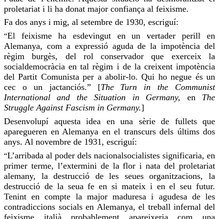
proletariat i li ha donat major confiança al feixisme.
Fa dos anys i
mig
, al setembre de 1930, escriguí:
El feixisme ha esdevingut en un vertader perill en
“
Alemanya, com a expressió aguda de la impotència del
règim burgès, del rol conservador que
exerceix
la
socialdemocràcia en tal règim i de la creixent impotència
del Partit Comunista per a
abolir-lo
. Qui ho negue és un
cec o un jactanciós.” [
The
Turn
in the
Communist
International
and
the
Situation
in
Germany
,
en
The
Struggle
Against
Fascism
in
Germany
.
]
Desenvolupí aquesta idea en una sèrie de fullets que
aparegueren en Alemanya en el transcurs dels últims dos
anys. Al novembre de 1931, escriguí:
L’arribada al poder dels nacionalsocialistes significaria, en
“
primer terme, l’extermini de la flor i nata del proletariat
alemany, la destrucció de les seues organitzacions, la
destrucció de la seua fe en si mateix i en el seu futur.
Tenint en compte la major maduresa i agudesa de les
contradiccions socials en Alemanya, el treball infernal del
feixisme italià probablement apareixeria com una