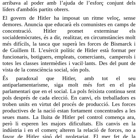
arribava al poder amb l’ajuda de l’esforç conjunt dels
líders d'ambdós partits obrers.
El govern de Hitler ha imposat un ritme veloç, sense
demores. Anuncia que educarà els comunistes en camps de
concentració. Hitler promet exterminar els
socialdemòcrates, és a dir, realitzar, en circumstàncies molt
més difícils, la tasca que superà les forces de Bismarck i
de Guillem II. L’exèrcit polític de Hitler està format per
funcionaris, botiguers, empleats, comerciants, camperols i
totes les classes intermèdies i vacil·lants. Des del punt de
vista de la consciència social, són pols.
És paradoxal que Hitler, amb tot el seu
antiparlamentarisme, siga molt més fort en el pla
parlamentari que en el social. La pols feixista continua sent
pols després de cada elecció. En canvi, els treballadors es
troben units en virtut del procés de producció. Les forces
productives de la nació estan fortament concentrades a les
seues mans. La lluita de Hitler pel control comença ara,
però
li esperen
les majors dificultats. Els canvis en la
indústria i en el comerç alteren la relació de forces, no a
favor de Hitler sinó del proletariat. El
mer
fet de la