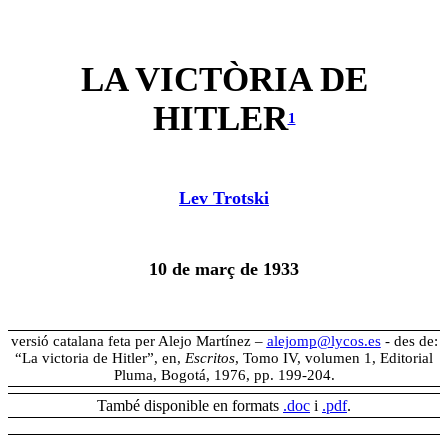
LA VICTÒRIA DE
HITLER
1
Lev Trotski
10 de març de 1933
versió catalana feta per Alejo Martínez –
alejomp@lycos.es
- des de:
“La victoria de Hitler”, en,
Escritos
, Tomo IV, volumen 1, Editorial
Pluma, Bogotá, 1976, pp. 199-204.
També disponible en formats
.doc
i
.pdf
.