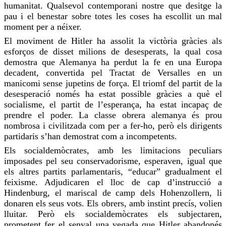
humanitat. Qualsevol contemporani nostre que desitge la
pau i el benestar sobre totes les coses ha escollit un mal
moment per a néixer.
El moviment de Hitler ha assolit la victòria gràcies als
esforços de disset milions de desesperats,
la qual cosa
demostra que Alemanya ha perdut la fe en una Europa
decadent, convertida pel Tractat de Versalles en un
manicomi sense jupetins de força. El triomf del partit de la
desesperació només
ha estat
possible gràcies a què el
socialisme, el partit de l’esperança,
ha estat
incapaç de
prendre el poder. La classe obrera alemanya és prou
nombrosa i civilitzada com per a
fer-ho
, però els dirigents
partidaris s’han demostrat com a incompetents.
Els socialdemòcrates, amb les limitacions peculiars
imposades pel seu
conservadorisme
, esperaven, igual que
els altres partits parlamentaris, “educar” gradualment el
feixisme. Adjudicaren el
lloc
de cap d’instrucció a
Hindenburg, el mariscal de camp dels Hohenzollern, li
donaren els seus vots. Els obrers, amb instint precís, volien
lluitar. Però els socialdemòcrates els subjectaren,
prometent fer el senyal una vegada que Hitler abandonés