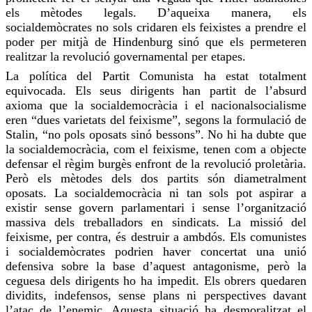
els mètodes legals. D’aqueixa manera, els
socialdemòcrates no sols
cridaren
els feixistes a prendre el
poder per mitjà de Hindenburg sinó que els permeteren
realitzar la revolució governamental per etapes.
La política del Partit Comunista ha estat totalment
equivocada. Els seus dirigents han partit de l’absurd
axioma que la socialdemocràcia i el nacionalsocialisme
eren “dues varietats del feixisme”, segons la formulació de
Stalin, “no
pols
oposats sinó
bessons
”. No hi ha dubte que
la socialdemocràcia, com el feixisme, tenen com a objecte
defensar el règim burgès enfront de la revolució proletària.
Però els mètodes dels dos partits són diametralment
oposats. La socialdemocràcia ni tan sols pot aspirar a
existir sense govern parlamentari i sense l’organització
massiva dels treballadors en sindicats. La missió del
feixisme, per contra, és destruir a ambdós. Els comunistes
i socialdemòcrates podrien haver concertat una unió
defensiva sobre la base d’aquest antagonisme, però la
ceguesa dels dirigents
ho ha impedit
. Els obrers quedaren
dividits, indefensos, sense plans ni perspectives davant
l’atac de l’enemic. Aquesta situació ha desmoralitzat el