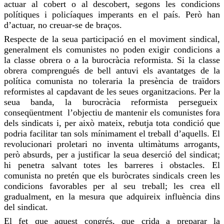
actuar al cobert o al descobert, segons les condicions
polítiques i policíaques imperants en el país. Però han
d’actuar, no creuar-se de braços.
Respecte de la seua participació en el moviment sindical,
generalment els comunistes no poden exigir condicions a
la classe obrera o a la burocràcia reformista. Si la classe
obrera comprengués de bell antuvi els avantatges de la
política comunista no toleraria la presència de traïdors
reformistes al capdavant de les seues organitzacions. Per la
seua banda, la burocràcia reformista persegueix
conseqüentment l’objectiu de mantenir els comunistes fora
dels sindicats i, per això mateix, rebutja tota condició que
podria facilitar tan sols mínimament el treball d’aquells. El
revolucionari proletari no inventa ultimàtums arrogants,
però absurds, per a justificar la seua deserció del sindicat;
hi penetra salvant totes les barreres i obstacles. El
comunista no pretén que els buròcrates sindicals creen les
condicions favorables per al seu treball; les crea ell
gradualment, en la mesura que adquireix influència dins
del sindicat.
El fet que aquest congrés, que crida a preparar la