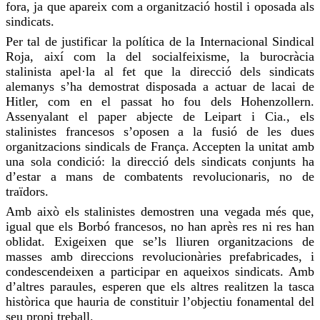
fora, ja que apareix com a organització hostil i oposada als
sindicats.
Per tal de justificar la política de la Internacional Sindical
Roja, així com la del socialfeixisme, la burocràcia
stalinista apel·la al fet que la direcció dels sindicats
alemanys s’ha demostrat disposada a actuar de lacai de
Hitler, com en el passat ho fou dels Hohenzollern.
Assenyalant el paper abjecte de Leipart i Cia., els
stalinistes francesos s’oposen a la fusió de les dues
organitzacions sindicals de França. Accepten la unitat amb
una sola condició: la direcció dels sindicats conjunts ha
d’estar a mans de combatents revolucionaris, no de
traïdors.
Amb això els stalinistes demostren una vegada més que,
igual que els Borbó francesos, no han après res ni res han
oblidat. Exigeixen que se’ls lliuren organitzacions de
masses amb direccions revolucionàries prefabricades, i
condescendeixen a participar en aqueixos sindicats. Amb
d’altres paraules, esperen que els altres realitzen la tasca
històrica que hauria de constituir l’objectiu fonamental del
seu propi treball.