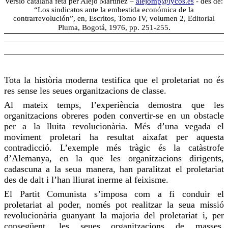
versió catalana feta per Alejo Martínez –
alejomp@lycos.es
-
des de:
“Los sindicatos ante la embestida económica de la
contrarrevolución”, en, Escritos, Tomo IV, volumen 2, Editorial
.
Pluma, Bogotá, 1976, pp. 251-255
Tota la història moderna testifica que el proletariat no és
res sense les seues organitzacions de classe.
Al mateix temps, l’experiència demostra que les
organitzacions obreres poden convertir-se en un obstacle
per a la lluita revolucionària. Més d’una vegada el
moviment proletari ha resultat aixafat per aquesta
contradicció. L’exemple més tràgic és la catàstrofe
d’Alemanya, en la que les organitzacions dirigents,
cadascuna a la seua manera, han paralitzat el proletariat
des de dalt i l’han lliurat inerme al feixisme.
El Partit Comunista s’imposa com a fi conduir el
proletariat al poder, només pot realitzar la seua missió
revolucionària guanyant la majoria del proletariat i, per
consegüent, les seues organitzacions de masses,