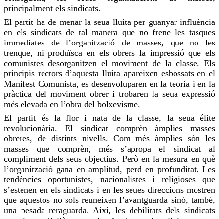
principalment els sindicats.
El partit ha de menar la seua lluita per guanyar influència
en els sindicats de tal manera que no frene les tasques
immediates de l’organització de masses, que no les
trenque, ni produïsca en els obrers la impressió que els
comunistes desorganitzen el moviment de la classe. Els
principis rectors d’aquesta lluita apareixen esbossats en el
Manifest Comunista, es desenvoluparen en la teoria i en la
pràctica del moviment obrer i trobaren la seua expressió
més elevada en l’obra del bolxevisme.
El partit és la flor i nata de la classe, la seua élite
revolucionària. El sindicat comprèn àmplies masses
obreres, de distints nivells. Com més àmplies són les
masses que comprèn, més s’apropa el sindicat al
compliment dels seus objectius. Però en la mesura en què
l’organització gana en amplitud, perd en profunditat. Les
tendències oportunistes, nacionalistes i religioses que
s’estenen en els sindicats i en les seues direccions mostren
que aquestos no sols reuneixen l’avantguarda sinó, també,
una pesada reraguarda. Així, les debilitats dels sindicats