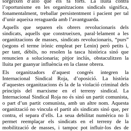
sorgeixen d’allò que els fa forts. La lluita contra
l’oportunisme en les organitzacions sindicals significa,
fonamentalment, treballar persistentment i pacient per tal
d’unir aqueixa reraguarda amb l’avantguarda.
Aquells que separen els obrers revolucionaris dels
sindicats, aquells que construeixen, paral·lelament a les
organitzacions de masses, sindicats revolucionaris, “purs”
(segons el terme irònic empleat per Lenin) però petits i,
per tant, dèbils, no resolen la tasca històrica sinó que
renuncien a solucionaria; pitjor inclús, obstaculitzen la
lluita per guanyar influència en la classe obrera.
Els organitzadors d’aquest congrés integren la
Internacional Sindical Roja, d’oposició. La història
d’aquestes organitzacions és la de la violació criminal dels
principis del marxisme en el terreny sindical. La
Internacional Sindical Roja no és sinó un partit comunista,
o part d’un partit comunista, amb un altre nom. Aquesta
organització no vincula el partit als sindicats sinó que, per
contra, el separa d’ells. La seua debilitat numèrica no li
permet reemplaçar els sindicats en el terreny de la
mobilització de masses, i tampoc pot influir-los des de