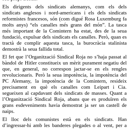
Els dirigents dels sindicats alemanys, com els dels
sindicats anglesos i nord-americans i els dels sindicats
reformistes francesos, són (com digué Rosa Luxemburg fa
molts anys) “els canalles més grans del món”. La tasca
més important de la Comintern ha estat, des de la seua
fundació, expulsar dels sindicats els canalles. Però, quan es
tractà de complir aquesta tasca, la burocràcia stalinista
demostrà la seua fallida total.
El fet que l’Organització Sindical Roja no s’haja passat al
bàndol de Hitler constitueix un mèrit purament negatiu del
que, en general, no correspon jactar-se en els rengles
revolucionaris. Però la seua impotència, la impotència del
PC Alemany, la impotència de la Comintern, resideix
precisament en què els canalles com Leipart i Cia.
segueixen al capdavant dels sindicats de masses. Quant a
l’Organització Sindical Roja, abans que es produïren els
grans esdeveniments havia demostrat ja ser un castell de
naips.
El lloc dels comunistes està en els sindicats. Han
d’ingressar-hi amb les banderes plegades o al vent, per a