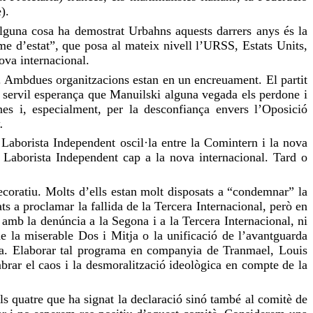
).
lguna cosa
ha demostrat
Urbahns
aquests darrers anys és la
isme d’estat”, que posa al mateix nivell l’URSS, Estats Units,
nova internacional.
al. Ambdues organitzacions estan en un encreuament. El partit
a servil esperança que
Manuilski
alguna vegada els perdone i
nes i, especialment, per la desconfiança envers l’Oposició
.
 Laborista Independent oscil·la entre la
Comintern
i la nova
 Laborista Independent cap a la nova internacional. Tard o
ecoratiu. Molts d’ells estan molt disposats a “condemnar” la
ats a proclamar la fallida de la Tercera Internacional, però en
 amb la denúncia a la Segona i a la Tercera Internacional, ni
 de la miserable Dos i
Mitja
o la unificació de l’avantguarda
oca. Elaborar tal programa en companyia de
Tranmael
, Louis
mbrar el caos i la desmoralització ideològica en compte de la
ls quatre que ha signat la declaració sinó també al comitè de