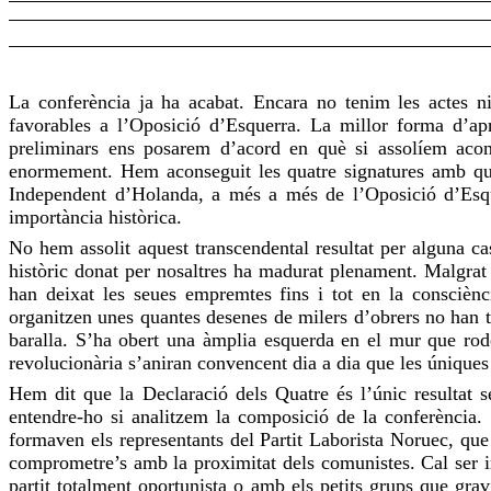
La conferència ja ha acabat. Encara no tenim les actes ni
favorables a l’Oposició d’Esquerra. La millor forma d’
ap
preliminars ens posarem d’acord en què si assolíem acon
enormement.
Hem aconseguit
les quatre signatures amb 
Independent d’Holanda, a més a més de l’Oposició d’Esquer
importància històrica.
No hem
assolit aquest
transcendental resultat per alguna ca
històric
donat
per nosaltres ha madurat plenament. Malgrat
han deixat les seues empremtes fins i tot en la consciènci
organitzen
unes quantes desenes de milers d’obrers no han tr
baralla. S’ha obert una àmplia esquerda en el mur que rod
revolucionària s’aniran convencent dia a dia que les únique
Hem dit que la Declaració dels Quatre és l’únic resultat s
entendre-ho
si
analitzem
la composició de la conferència. S
formaven els representants del Partit Laborista Noruec, qu
comprometre’s amb la proximitat dels comunistes. Cal ser ir
partit totalment oportunista o amb els petits grups que gr