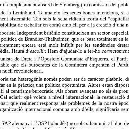
rtit completament absurd de Steinberg ( excomissari del poble
 de la
Leninbund
. Tanmateix les seues bones intencions, si
a
sament sistemàtic. Tan sols la seua ridícula teoria del “capital
ssibilitat de treballar en comú amb ell per a la creació d’una 
 Laborista Independent britànic constitueixen un sector especi
 política de
Brandler-Thalheimer
, que es basa totalment en l
rentment encara està molt influït per les tendències dreta
mèdia. Haurà d’
escollir.
Hem d’ajudar-lo a fer-ho
correctament
unista de Dreta i l’Oposició Comunista d’Esquerra, el Partit
table que els buròcrates de la
Comintern
empenten el Partit
 nucli revolucionari.
oria tan heterogènia només poden ser de caràcter platònic, d
ar en la pràctica una política oportunista. Altres estan dispos
afí al centrisme burocràtic. Als obrers avançats no els és prou
Cal aclarir què volem a nivell internacional: la restauració
ionari que realment responga als problemes de la nostra èp
 organització internacional comuna amb d’ells, significaria se
l SAP alemany i l’
OSP
holandès) no sols s’han unit al bloc de