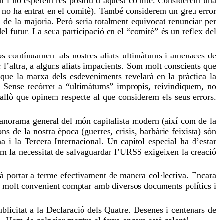
ar i no
esperem
res
positiu d’aquest comitè.
Considerem
una
, no ha entrat en el comitè). També
considerem
un greu error
 de la majoria. Però seria totalment equivocat renunciar per
el futur. La seua participació en el “comitè” és un reflex del
los contínuament als nostres aliats ultimàtums i amenaces de
er l’altra, a alguns aliats impacients. Som molt conscients que
que la marxa dels esdeveniments revelarà en la pràctica la
a. Sense recórrer a “ultimàtums” impropis,
reivindiquem,
no
 allò que
opinem
respecte al que
considerem
els seus errors.
panorama general del món capitalista modern (així com de la
ns de la nostra època (guerres, crisis, barbàrie feixista) són
 i la Tercera Internacional. Un capítol especial ha d’estar
com la necessitat de salvaguardar l’URSS exigeixen la creació
à portar a terme efectivament de manera col·lectiva. Encara
ia molt convenient comptar amb diversos documents polítics i
blicitat a la Declaració dels Quatre. Desenes i centenars de