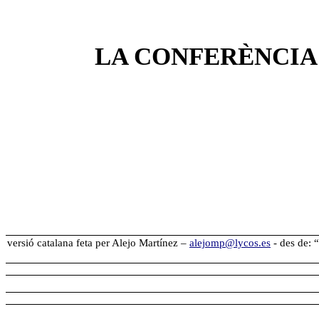
LA CONFERÈNCIA 
versió catalana feta per Alejo Martínez –
alejomp@lycos.es
-
des de: 