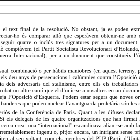
 el text final de la resolució. No obstant, ja es poden ex
reciar-ho
és comparar allò que esperàvem obtenir-ne amb el
seguir quatre o inclús tres signatures per a un document c
què
comptàvem
(el Partit Socialista Revolucionari d’Holanda, 
ra Internacional), per a un document que constitueix l’úni
sual combinació o per hàbils maniobres (en aquest terreny, p
 els deu anys de persecucions i
calúmnies
contra l’Oposició 
a dels adversaris del stalinisme, entre ells els treballadors
obat un altre camí que el d’unir-se a nosaltres en un docume
eja l’Oposició d’Esquerra. Podem estar segurs que noves or
s banderes que poden nuclear l’avantguarda proletària són les
eriós de la Conferència de París. Quant a les difuses declara
i els delegats de les quatre organitzacions que han firmat la
e cerca crear una “internacional” escandinava aliant-se amb l
remeiablement ingenu o, pitjor encara, un intrigant sense pri
aviten al seu voltant, com els membres del
PUP
(Partit d’Unita