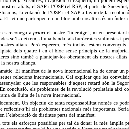
it noruec). Nosaltres, l’Oposició d’Esquerra, no podem esper
nostres aliats, el SAP i l’
OSP
(el
RSP
, el partit de
Sneevliet
·lusions, la votació de l’
OSP
i el SAP a favor de la resolució
s. El fet que participen en un bloc amb nosaltres és un índex d
ue es reconega a
priori
el nostre “lideratge”, ni en presentar-
todes
se’ls deixem
, d’una banda, als buròcrates stalinistes i p
nostres aliats. Però
esperem
, més inclús, estem convençuts, 
ipista
dels quatre i en el bloc sense principis de la majori
nderes sinó també a plantejar-los obertament als nostres aliats
 la nostra aliança.
ramàtic. El manifest de la nova internacional ha de donar un 
seues relacions internacionals. Cal explicar que les convulsio
assenyalar que les responsables d’aquest retard són la Segona
 En conclusió, els problemes de la revolució proletària així 
rama de lluita de la nova internacional.
document. Un objectiu de tanta responsabilitat només es podr
de reflectir-s’hi els problemes nacionals més importants. Ser
 l’elaboració de distintes parts del manifest.
 tots els esforços possibles per tal de donar la més àmplia pu