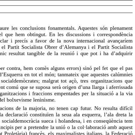
traure les conclusions fonamentals. Aquestes són plenament
 que hem obtingut. En les discussions i correspondència
lar i precís a favor de la nova internacional avançaríem
el Partit Socialista Obrer d’Alemanya i el Partit Socialista
c resultat tangible de la reunió i que pot i ha d’adquirir
er contra, hem comès alguns errors) sinó pel fet que el pas
d’Esquerra en tot el món; tanmateix que aquestes calúmnies
 socialdemòcrates; malgrat tot açò, tres organitzacions que
nt comú que se suposa serà origen d’una llarga i aferrissada
ganitzacions i
fraccions
empentades per la situació a la via
 del bolxevisme leninisme.
cions de la majoria, no tenen cap futur. No resulta difícil
 declaració constituïen la seua ala esquerra, l’ala dreta la
a socialdemocràcia sueca i holandesa, i en conseqüència tem
ncipis per a pretendre la unió o la col·laboració amb aquest
t Proletària) francès, els maximalistes italians, la Federació