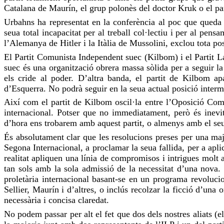
Catalana de Maurín, el grup polonès del doctor
Kruk
o el pa
Urbahns
ha representat en la conferència al poc que queda
seua total incapacitat per al treball col·lectiu i per al pen
l’Alemanya de Hitler i la Itàlia de Mussolini, exclou tota po
El Partit Comunista Independent suec (
Kilbom
) i el Partit
suec és una organització obrera massa sòlida per a seguir la
els
cride
al poder. D’altra banda, el partit de
Kilbom
apa
d’Esquerra. No podrà seguir en la seua actual posició inter
Així com el partit de
Kilbom
oscil·la entre l’Oposició Com
internacional. Potser que no immediatament, però és inevi
d’hora ens trobarem amb aquest partit, o almenys amb el seu
És absolutament clar que les resolucions preses per una maj
Segona Internacional, a proclamar la seua fallida, per a aplic
realitat apliquen una línia de compromisos i intrigues molt 
tan sols amb la sola admissió de la necessitat d’una nova. 
proletària internacional basant-se en un programa revoluc
Sellier
, Maurín i d’altres, o inclús recolzar la ficció d’una
necessària i concisa claredat.
No podem passar per alt el fet que dos dels nostres aliats (e