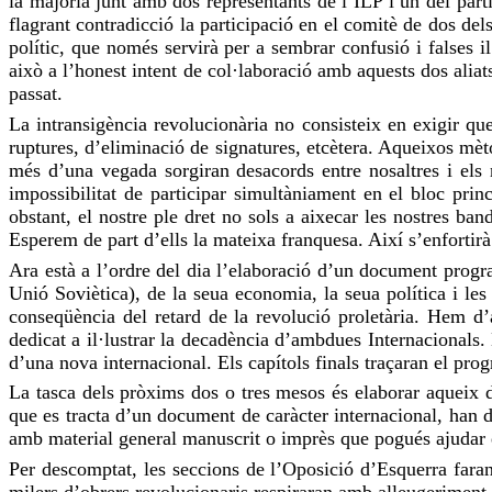
la majoria junt amb dos representants de l’
ILP
i un del part
flagrant contradicció la participació en el comitè de dos dels 
polític, que només servirà per a sembrar confusió i falses il
això a l’honest intent de col·laboració amb aquests dos aliat
passat.
La intransigència revolucionària no consisteix en exigir q
ruptures, d’eliminació de signatures, etcètera. Aqueixos mè
més d’una vegada sorgiran desacords entre nosaltres i els 
impossibilitat de participar simultàniament en el bloc
princ
obstant, el nostre ple dret no sols a aixecar les nostres ba
Esperem
de part d’ells la mateixa franquesa. Així s’enfortirà
Ara està a l’ordre del dia l’elaboració d’un document prog
Unió Soviètica), de la seua economia, la seua política i les 
conseqüència del retard de la revolució proletària. Hem d’
dedicat a il·lustrar la decadència d’ambdues Internacionals.
d’una nova internacional. Els capítols finals traçaran el prog
La tasca dels pròxims dos o tres mesos és elaborar aqueix 
que es tracta d’un document de caràcter internacional, han 
amb material general manuscrit o imprès que pogués ajudar en
Per descomptat, les seccions de l’Oposició d’Esquerra faran