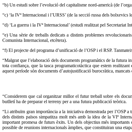
“
b) Un estudi sobre l’evolució del capitalisme nord-americà (de l’or
“
c) ‘la IVª Internacional i l’URSS’ (de la secció russa dels bolxevics le
“
d) ‘La guerra i la IVª Internacional’ (estudi realitzat pel Secretariat 
“
e) Una sèrie de treballs dedicats a distints problemes revolucionari
Comunista Internacional, etcètera).
“
f) El projecte del programa d’unificació de l’OSP i el RSP. Tanmateix
“
Malgrat que l’elaboració dels documents programàtics de la futura in
tota confiança, que la tasca programaticotàctica que estem realitzant é
aquest període són documents d’autojustificació burocràtica, mancats d
“
Considerem que cal organitzar millor el futur treball sobre els docu
butlletí ha de preparar el terreny per a una futura publicació teòrica.
“
Li atribuïm gran importància a la iniciativa demostrada per l’OSP a t
dels distints països simpatitza molt més amb la idea de la VIª Intern
important promesa de futurs èxits. Un dels objectius més importants d
possible de reunions internacionals àmplies, que constituiran una etap