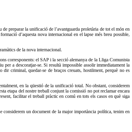
u de preparar la unificació de l’avantguarda proletària de tot el món en
a formació d’aquesta nova internacional en el lapse més breu possible,
ramàtics de la nova internacional.
acions corresponents: el SAP i la secció alemanya de la Lliga Comunista
u per a descoratjar-se. Si resultà impossible assolir immediatament la
no dir criminal, quedar-se de braços creuats, hostilment, perquè no es
entalment, en la qüestió de la unificació total. No obstant, considerem
sta etapa del nostre treball conjunt la comissió no pot reclamar encara
resent, facilitar el treball pràctic en comú en tots els casos en què siga
 que considerem un document de la major importància política, tenim en