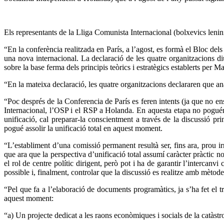
Els representants de la Lliga Comunista Internacional (bolxevics lenini
“
En la conferència realitzada en París, a l’agost, es formà el Bloc del
una nova internacional. La declaració de les quatre organitzacions di
sobre la base ferma dels principis teòrics i estratègics establerts per M
“
En la mateixa declaració, les quatre organitzacions declararen que an
“
Poc després de la Conferencia de París es feren intents (ja que no en
Internacional, l’OSP i el RSP a Holanda. En aquesta etapa no poguérem
unificació, cal preparar-la conscientment a través de la discussió pr
pogué assolir la unificació total en aquest moment.
“
L’establiment d’una comissió permanent resultà ser, fins ara, prou ir
que ara que la perspectiva d’unificació total assumí caràcter pràctic 
el rol de centre polític dirigent, però pot i ha de garantir l’intercanvi
possible i, finalment, controlar que la discussió es realitze amb mètodes 
“
Pel que fa a l’elaboració de documents programàtics, ja s’ha fet el 
aquest moment:
“
a) Un projecte dedicat a les raons econòmiques i socials de la catàs