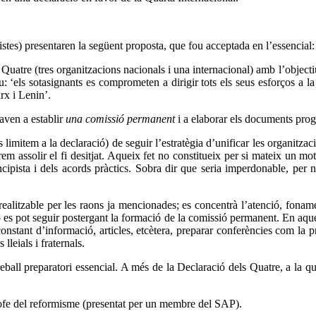
stes) presentaren la següent proposta, que fou acceptada en l’essencial:
s Quatre (tres organitzacions nacionals i una internacional) amb l’objecti
u: ‘els sotasignants es comprometen a dirigir tots els seus esforços a l
arx i Lenin’.
aven a establir
una comissió permanent
i a elaborar els documents prog
s limitem a la declaració) de seguir l’estratègia d’unificar les organitz
 assolir el fi desitjat. Aqueix fet no constitueix per si mateix un moti
incipista i dels acords pràctics. Sobra dir que seria imperdonable, per 
realitzable per les raons ja mencionades; es concentrà l’atenció, fonam
no es pot seguir postergant la formació de la comissió permanent. En aque
 constant d’informació, articles, etcètera, preparar conferències com la p
lleials i fraternals.
treball preparatori essencial. A més de la Declaració dels Quatre, a la
trofe del reformisme (presentat per un membre del SAP).