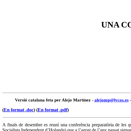
UNA C
Versió catalana feta per Alejo Martínez -
alejomp@lycos.es
-
(
En format .doc
) (
En format .pdf
)
A finals de desembre es reuní una conferència preparatòria de les qu
Socialista Independent d’Holanda) que a l’agost de l’any passat signar