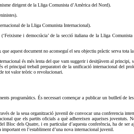
ganisme dirigent de la Lliga Comunista d’Amèrica del Nord).
ninistes).
Internacional de la Lliga Comunista Internacional).
s (‘Feixisme i democràcia’ de la secció italiana de la Lliga Comunista 
 que aquest document no aconseguí el seu objectiu pràctic serva tota la 
ternacional és més lenta del que vam suggerir i desitjàvem al principi,
s el principal treball preparatori de la unificació internacional del pro
e tot valor teòric o revolucionari.
ments programàtics. És necessari començar a publicar un butlletí de les 
ravés de la seua organització juvenil de convocar una conferencia intern
acional que els partits oficials a què adhereixen aqueixes joventuts. N
el Bloc dels Quatre, i en particular d’aquesta conferència, ha de ser aj
a important en l’establiment d’una nova internacional juvenil.