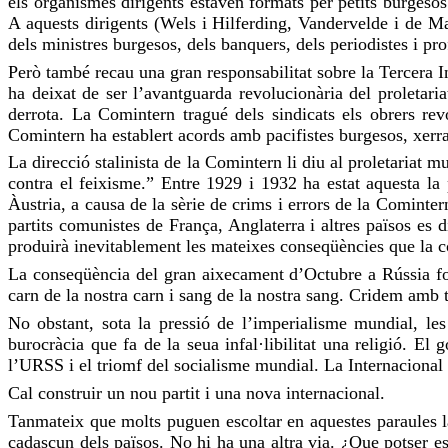
els organismes dirigents estaven formats per petits burgesos
A aquests dirigents (Wels i Hilferding, Vandervelde i de 
dels ministres burgesos, dels banquers, dels periodistes i prof
Però també recau una gran responsabilitat sobre la Tercera 
ha deixat de ser l’avantguarda revolucionària del proletaria
derrota. La Comintern tragué dels sindicats els obrers revo
Comintern ha establert acords amb pacifistes burgesos, xerrai
La direcció stalinista de la Comintern li diu al proletariat m
contra el feixisme.” Entre 1929 i 1932 ha estat aquesta la 
Àustria, a causa de la sèrie de crims i errors de la Cominter
partits comunistes de França, Anglaterra i altres països es
produirà inevitablement les mateixes conseqüències que la co
La conseqüència del gran aixecament d’Octubre a Rússia fou 
carn de la nostra carn i sang de la nostra sang. Cridem amb to
No obstant, sota la pressió de l’imperialisme mundial, les
burocràcia que fa de la seua infal·libilitat una religió. El
l’URSS i el triomf del socialisme mundial. La Internacional
Cal construir un nou partit i una nova internacional.
Tanmateix que molts puguen escoltar en aquestes paraules l
cadascun dels països. No hi ha una altra via. ¿Que potser es