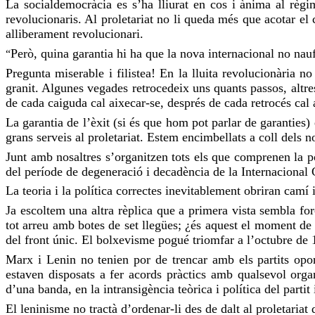
La socialdemocràcia es s’ha lliurat en cos i ànima al règi
revolucionaris. Al proletariat no li queda més que acotar el
alliberament revolucionari.
Però, quina garantia hi ha que la nova internacional no nau
“
Pregunta miserable i filistea! En la lluita revolucionària n
granit. Algunes vegades retrocedeix uns quants passos, altre
de cada caiguda cal aixecar-se, després de cada retrocés cal 
La garantia de l’èxit (si és que hom pot parlar de garanties
grans serveis al proletariat. Estem encimbellats a coll dels 
Junt amb nosaltres s’organitzen tots els que comprenen la po
del període de degeneració i decadència de la Internacional 
La teoria i la política correctes inevitablement obriran camí 
Ja escoltem una altra rèplica que a primera vista sembla for
tot arreu amb botes de set llegües; ¿és aquest el moment de di
del front únic. El bolxevisme pogué triomfar a l’octubre de 1
Marx i Lenin no tenien por de trencar amb els partits opor
estaven disposats a fer acords pràctics amb qualsevol organ
d’una banda, en la intransigència teòrica i política del partit 
El leninisme no tractà d’ordenar-li des de dalt al proletariat