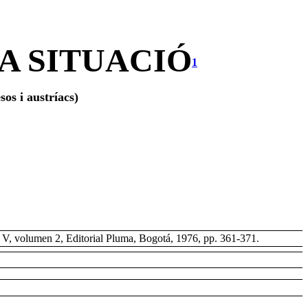
A SITUACIÓ
1
os i austríacs)
mo V, volumen 2, Editorial Pluma, Bogotá, 1976, pp. 361-371
.