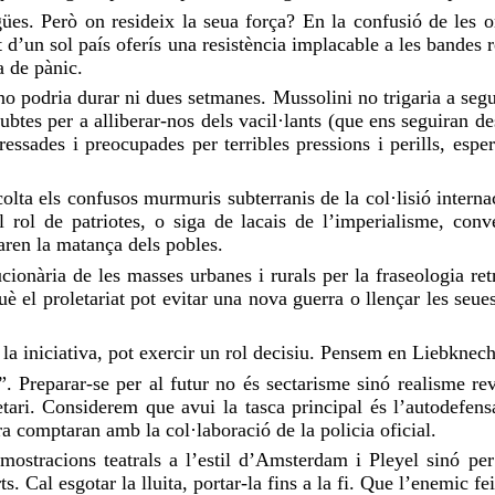
ües. Però on resideix la seua força? En la confusió de les or
iat d’un sol país oferís una resistència implacable a les bandes
a de pànic.
o podria durar ni dues setmanes. Mussolini no trigaria a seguir
 dubtes per a alliberar-nos dels vacil·lants (que ens seguiran 
ressades i preocupades per terribles pressions i perills, esp
scolta els confusos murmuris subterranis de la col·lisió intern
 rol de patriotes, o siga de lacais de l’imperialisme, con
paren la matança dels pobles.
ionària de les masses urbanes i rurals per la fraseologia ret
 el proletariat pot evitar una nova guerra o llençar les seue
t la iniciativa, pot exercir un rol decisiu. Pensem en Liebk
”. Preparar-se per al futur no és sectarisme sinó realisme re
tari. Considerem que avui la tasca principal és l’autodefensa
ra comptaran amb la col·laboració de la policia oficial.
emostracions teatrals a l’estil d’Amsterdam i Pleyel sinó pe
 Cal esgotar la lluita, portar-la fins a la fi. Que l’enemic fei