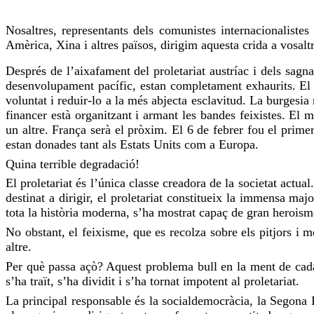
Nosaltres, representants dels comunistes internacionaliste
Amèrica, Xina i altres països, dirigim aquesta crida a vosal
Després de l’aixafament del proletariat austríac i dels sagna
desenvolupament pacífic, estan completament exhaurits. El ca
voluntat i reduir-lo a la més abjecta esclavitud. La burgesia 
financer està organitzant i armant les bandes feixistes. E
un altre. França serà el pròxim. El 6 de febrer fou el prim
estan donades tant als Estats Units com a Europa.
Quina terrible degradació!
El proletariat és l’única classe creadora de la societat actua
destinat a dirigir, el proletariat constitueix la immensa maj
tota la història moderna, s’ha mostrat capaç de gran heroism
No obstant, el feixisme, que es recolza sobre els pitjors i 
altre.
Per què passa açò? Aquest problema bull en la ment de cada 
s’ha traït, s’ha dividit i s’ha tornat impotent al proletariat.
La principal responsable és la socialdemocràcia, la Segona In