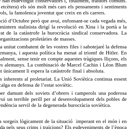
ue han esdevingut conservadors i, finalment, traïdors comuns.
tcètera) els són molt més cars els pensaments i sentiments
rols, la famolenca joventut que creix en els carrers.
lució d’Octubre però que avui, enfonsant-se cada vegada més,
intern stalinista dirigí la revolució en Xina i la portà a la
vat de la catàstrofe la burocràcia sindical conservadora. La
organitzacions proletàries de masses.
a unitat combatent de les vostres files i sabotejaré la defensa
lemanya, i aquesta política ha menat al triomf de Hitler. En
nalment, sense tenir en compte aquestes tràgiques lliçons, els
inistes alemanys. La combinació de Marcel Cachin i Léon Blum
únicament li espera la catàstrofe final i absoluta.
 inherents al proletariat. La Unió Soviètica continua essent
alga en defensa de l’estat soviètic.
t per damunt dels soviets d’obrers i camperols una poderosa
avui un terrible perill per al desenvolupament dels pobles de
ndència servil de la degenerada burocràcia soviètica.
a sorgeix lògicament de la situació imperant en el món i en
ada pels seus crims i traïcions? Els esdeveniments de l’època