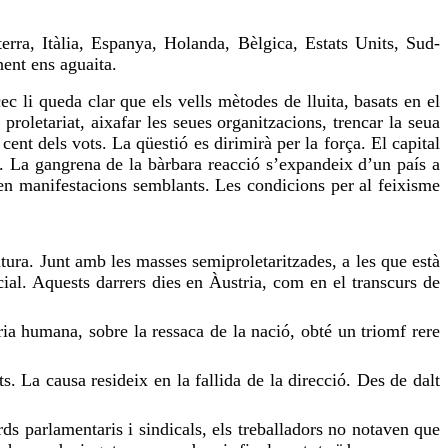
erra, Itàlia, Espanya, Holanda, Bèlgica, Estats Units, Sud-
nent ens aguaita.
ec li queda clar que els vells mètodes de lluita, basats en el
roletariat, aixafar les seues organitzacions, trencar la seua
cent dels vots. La qüestió es dirimirà per la força. El capital
. La gangrena de la bàrbara reacció s’expandeix d’un país a
ren manifestacions semblants. Les condicions per al feixisme
ultura. Junt amb les masses semiproletaritzades, a les que està
ocial. Aquests darrers dies en Àustria, com en el transcurs de
ria humana, sobre la ressaca de la nació, obté un triomf rere
 La causa resideix en la fallida de la direcció. Des de dalt
rds parlamentaris i sindicals, els treballadors no notaven que