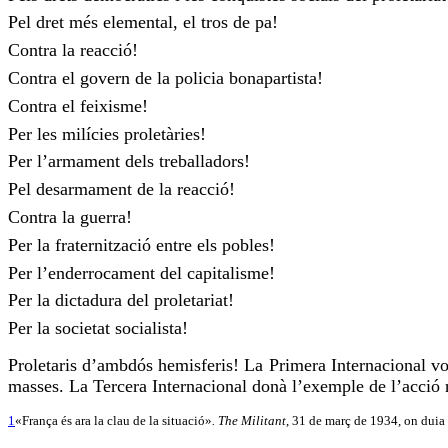
Pel dret més elemental, el tros de pa!
Contra la reacció!
Contra el govern de la policia bonapartista!
Contra el feixisme!
Per les milícies proletàries!
Per l’armament dels treballadors!
Pel desarmament de la reacció!
Contra la guerra!
Per la fraternització entre els pobles!
Per l’enderrocament del capitalisme!
Per la dictadura del proletariat!
Per la societat socialista!
Proletaris d’ambdós hemisferis! La Primera Internacional v
masses. La Tercera Internacional donà l’exemple de l’acció r
1
«França és ara la clau de la situació»
. The Militant
, 31 de març de 1934, on duia 