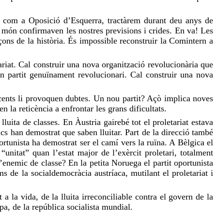
ara com a Oposició d’Esquerra, tractàrem durant deu anys de
 món confirmaven les nostres previsions i crides. En va! Les
çons de la història. És impossible reconstruir la Comintern a
ariat. Cal construir una nova organització revolucionària que
un partit genuïnament revolucionari. Cal construir una nova
ecents li provoquen dubtes. Un nou partit? Açò implica noves
 la reticència a enfrontar les grans dificultats.
lluita de classes. En Àustria gairebé tot el proletariat estava
íacs han demostrat que saben lluitar. Part de la direcció també
portunista ha demostrat ser el camí vers la ruïna. A Bèlgica el
unitat” quan l’estat major de l’exèrcit proletari, totalment
l’enemic de classe? En la petita Noruega el partit oportunista
ms de la socialdemocràcia austríaca, mutilant el proletariat i
a la vida, de la lluita irreconciliable contra el govern de la
opa, de la república socialista mundial.