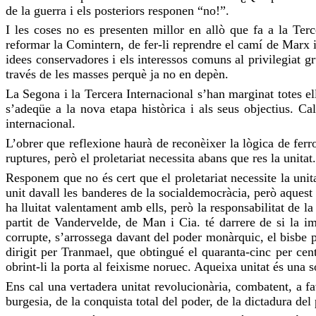
de la guerra i els posteriors responen “no!”.
I les coses no es presenten millor en allò que fa a la Ter
reformar la Comintern, de fer-li reprendre el camí de Marx 
idees conservadores i els interessos comuns al privilegiat g
través de les masses perquè ja no en depèn.
La Segona i la Tercera Internacional s’han marginat totes el
s’adeqüe a la nova etapa històrica i als seus objectius. C
internacional.
L’obrer que reflexione haurà de reconèixer la lògica de fer
ruptures, però el proletariat necessita abans que res la unita
Responem que no és cert que el proletariat necessite la unitat
unit davall les banderes de la socialdemocràcia, però aquest p
ha lluitat valentament amb ells, però la responsabilitat de la
partit de Vandervelde, de Man i Cia. té darrere de si la im
corrupte, s’arrossega davant del poder monàrquic, el bisbe pa
dirigit per Tranmael, que obtingué el quaranta-cinc per cent 
obrint-li la porta al feixisme noruec. Aqueixa unitat és una so
Ens cal una vertadera unitat revolucionària, combatent, a fav
burgesia, de la conquista total del poder, de la dictadura del 