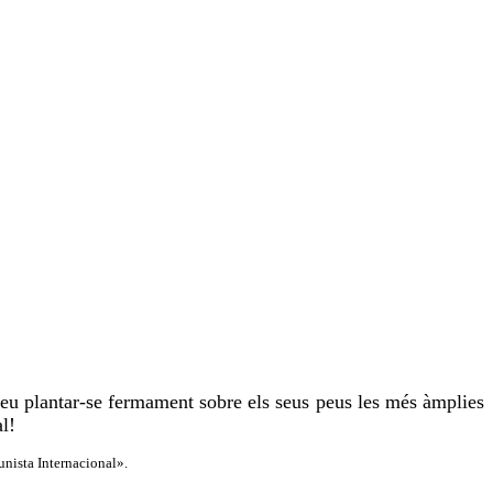
eu plantar-se fermament sobre els seus peus les més àmplies
l!
unista Internacional».