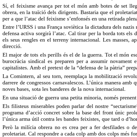
Sí, el feixisme avança per tot el món amb botes de set lleg
obrera, en la traïció dels dirigents. Bastaria que el proletar
per a que l’atac del feixisme s’enfonsés en una retirada plen
Entre l’URSS i una França soviètica la dictadura dels nazis n
defensa activa sorgirà l’atac. Cal tirar per la borda tots els
els seus rengles en el terreny internacional. Les masses, ap
direcció.
El major de tots els perills és el de la guerra. Tot el món e
burocràcia sindical es preparen per a assumir novament el
capitalistes. Amb el pretext de la “defensa de la pàtria” pre
La Comintern, al seu torn, reemplaça la mobilització revoluc
darrere de congressos carnavalescos. L’única manera amb què
noves bases, sota les banderes de la nova internacional.
En una situació de guerra una petita minoria, només prenen
Els filisteus miserables poden parlar del nostre “sectarisme
programa d’acció concret sobre la base del front únic prole
l’única arma útil contra les bandes feixistes, que tard o d’ho
Però la milícia obrera no es crea per a fer desfilades o d
proletariat. Cal respondre a cada colp amb dos colps més forts.