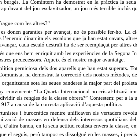
m burgès. La Comintern ha demostrat en la pràctica la seua 
 cap davant del jou esclavitzador, un jou més terrible inclús q
frague com les altres?”
o es donen garanties per avançat, no és possible fer-ho. La c
s l’enemic dinamita els escalons que ja han estat cavats, altre
avançar, cada escaló destruït ha de ser reemplaçat per altres d
) és que ens hem enriquit amb les experiències de la Segona In
nostres predecessors. Aqueix és el nostre major avantatge.
lítica perniciosa dels dos aparells que han estat superats. Tot
Comunista, ha demostrat la correcció dels nostres mètodes, de 
i organitzaran sota les seues banderes la major part del proleta
ça convincent: “La Quarta Internacional no cristal·litzarà im
vidir els rengles de la classe obrera?” Contestem: per a la unit
917 a causa de la correcta aplicació d’aquesta política.
tunistes i burocràtics mentre unificaven els vertaders revo
ització de masses en defensa dels interessos quotidians del p
i, d’altra banda, en la seua actitud realista envers la classe, e
 que el seguís, però tampoc es dissolgué en les masses, i preci