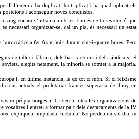
ill l’enemic ha duplicat, ha triplicat i ha quadruplicat els
s posicions i aconseguir noves conquistes.
eua sang encara s’inflama amb les flames de la revolució que
s necessari organitzar-se, cal un pla, és necessari un estat
 burocràtics a fer front únic durant vint-i-quatre hores. Però
ts de taller i fàbrica, dels barris obrers i dels sindicats: el
 soviets, elegits netament, la minoria se sotmet a la majoria.
uropa i, en última instància, la de tot el món. Si el feixisme
icions actuals el proletariat francès superaria de lluny en
a vostra pròpia burgesia. Crideu a totes les organitzacions de
tre vosaltres i entreu a formar part dels destacaments de la IV
acions, expliqueu, impulseu, recluteu! No perdeu un sol dia, ni