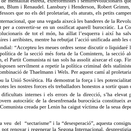
 de mentalitat estreta, exreformistes i semirrevolucionaris q
Man, Blum i Renaudel. Lansbury i Henderson, Robert Grimm, e
essors que no els del proletariat, els aturats, els petits campe
Internacional, que una vegada aixecà les banderes de la Revo
t per a convertir-se en un ossificat aparell burocràtic. La Com
lucionaris de tot el món, ha aïllat l’esquerra i així ha sal
res i arribistes, mentre ha rebutjat l’acció unificada amb les 
undial: “Accepteu les meues ordres sense discutir o liquidaré l
política de la secció més forta de la Comintern, la secció a
n, el Partit Comunista ni tan sols ha assolit aixecar el cap. Fi
 disposen servilment a repetir la política criminal dels stal
mbinació de Thaelmann i Wels. Per aquest camí al proletariat 
la Unió Soviètica. Ha demostrat la força i les potencialitats
tes les nostres forces els treballadors honestos a sortir quan c
 dificultats internes i els errors de la direcció, s’ha eleva
 govern autocràtic de la desenfrenada burocràcia constitueix 
 Comunista creada per Lenin ha caigut víctima de la seua depe
a veu del “sectarisme” i la “desesperació”, aquesta consign
 pot renovar i regenerar la Segona Internacional, desprestigi