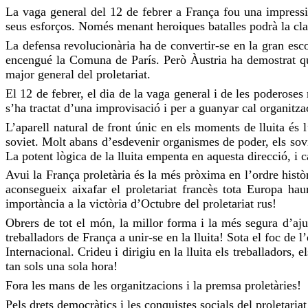
La vaga general del 12 de febrer a França fou una impressio
seus esforços. Només menant heroiques batalles podrà la cla
La defensa revolucionària ha de convertir-se en la gran esc
encengué la Comuna de París. Però Àustria ha demostrat que 
major general del proletariat.
El 12 de febrer, el dia de la vaga general i de les poderoses
s’ha tractat d’una improvisació i per a guanyar cal organitza
L’aparell natural de front únic en els moments de lluita és l’
soviet. Molt abans d’esdevenir organismes de poder, els sovie
La potent lògica de la lluita empenta en aquesta direcció, i c
Avui la França proletària és la més pròxima en l’ordre històr
aconsegueix aixafar el proletariat francès tota Europa hau
importància a la victòria d’Octubre del proletariat rus!
Obrers de tot el món, la millor forma i la més segura d’ajuda
treballadors de França a unir-se en la lluita! Sota el foc de 
Internacional. Crideu i dirigiu en la lluita els treballadors,
tan sols una sola hora!
Fora les mans de les organitzacions i la premsa proletàries!
Pels drets democràtics i les conquistes socials del proletariat