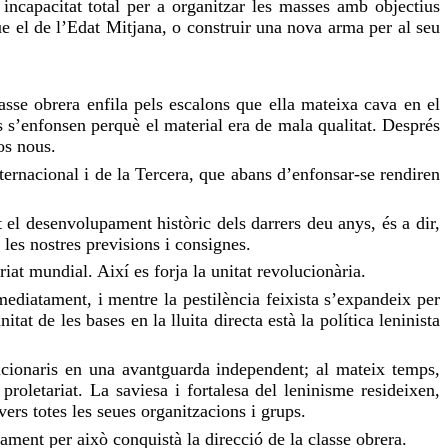
incapacitat total per a organitzar les masses amb objectius
ue el de l’Edat Mitjana, o construir una nova arma per al seu
lasse obrera enfila pels escalons que ella mateixa cava en el
s s’enfonsen perquè el material era de mala qualitat. Després
os nous.
ternacional i de la Tercera, que abans d’enfonsar-se rendiren
 el desenvolupament històric dels darrers deu anys, és a dir,
les nostres previsions i consignes.
riat mundial. Així es forja la unitat revolucionària.
mediatament, i mentre la pestilència feixista s’expandeix per
at de les bases en la lluita directa està la política leninista
lucionaris en una avantguarda independent; al mateix temps,
roletariat. La saviesa i fortalesa del leninisme resideixen,
nvers totes les seues organitzacions i grups.
sament per això conquistà la direcció de la classe obrera.