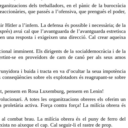
ganitzacions dels treballadors, en el pànic de la burocràcia
 reaccionàries, que passés a l’ofensiva, que prengués el poder,
 Hitler a l’infern. La defensa és possible i necessària; de la
després) avui cal que l’avantguarda de l’avantguarda estretisca
eren una resposta i exigeixen una direcció. Cal crear aqueixa
acional imminent. Els dirigents de la socialdemocràcia i de la
vertint-se en proveïdors de carn de canó per als seus amos
runyidora i buida i tracta en va d’ocultar la seua impotència
s conseqüències sobre els explotadors és reagrupant-se sobre
necht, pensem en Rosa Luxemburg, pensem en Lenin!
volucionari. A totes les organitzacions obreres els oferim un
 proletària activa. Força contra força! La milícia obrera és
r al combat brau. La milícia obrera és el puny de ferro del
xista no aixeque el cap. Cal seguir-li el rastre de prop.