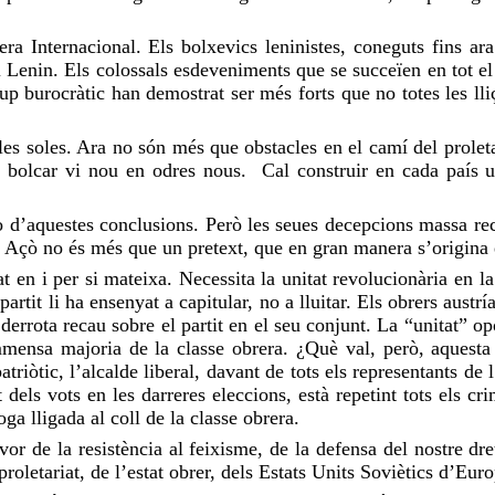
cera Internacional. Els bolxevics leninistes, coneguts fins 
i Lenin. Els colossals esdeveniments que se succeïen en tot el
rup burocràtic han demostrat ser més forts que no totes les lli
les soles. Ara no són més que obstacles en el camí del prolet
al bolcar vi nou en odres nous. Cal construir en cada país 
ro d’aquestes conclusions. Però les seues decepcions massa r
t. Açò no és més que un pretext, que en gran manera s’origina en
 en i per si mateixa. Necessita la unitat revolucionària en la 
artit li ha ensenyat a capitular, no a lluitar. Els obrers austr
 derrota recau sobre el partit en el seu conjunt. La “unitat” o
mensa majoria de la classe obrera. ¿Què val, però, aquesta “
triòtic, l’alcalde liberal, davant de tots els representants de 
dels vots en les darreres eleccions, està repetint tots els cri
ga lligada al coll de la classe obrera.
or de la resistència al feixisme, de la defensa del nostre dret 
proletariat, de l’estat obrer, dels Estats Units Soviètics d’Eur