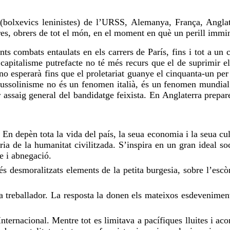
s (bolxevics leninistes) de l’URSS, Alemanya, França, Anglat
tres, obrers de tot el món, en el moment en què un perill immi
nts combats entaulats en els carrers de París, fins i tot a un c
pitalisme putrefacte no té més recurs que el de suprimir el p
no esperarà fins que el proletariat guanye el cinquanta-un per 
l mussolinisme no és un fenomen italià, és un fenomen mundial
er assaig general del bandidatge feixista. En Anglaterra prepa
l. En depèn tota la vida del país, la seua economia i la seua c
oria de la humanitat civilitzada. S’inspira en un gran ideal s
e i abnegació.
més desmoralitzats elements de la petita burgesia, sobre l’escò
treballador. La resposta la donen els mateixos esdeveniments.
ternacional. Mentre tot es limitava a pacífiques lluites i aco