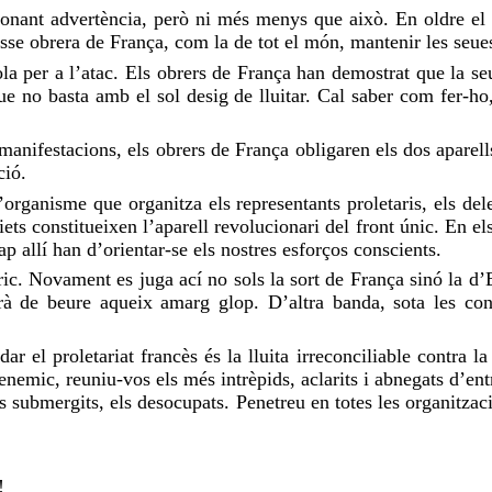
nant advertència, però ni més menys que això. En oldre el per
sse obrera de França, com la de tot el món, mantenir les seue
ola per a l’atac. Els obrers de França han demostrat que la s
no basta amb el sol desig de lluitar. Cal saber com fer-ho, é
 manifestacions, els obrers de França obligaren els dos aparells
ció.
organisme que organitza els representants proletaris, els delega
ts constitueixen l’aparell revolucionari del front únic. En els
ap allí han d’orientar-se els nostres esforços conscients.
ic. Novament es juga ací no sols la sort de França sinó la d’E
rà de beure aqueix amarg glop. D’altra banda, sota les cond
r el proletariat francès és la lluita irreconciliable contra l
l’enemic, reuniu-vos els més intrèpids, aclarits i abnegats d’en
 els submergits, els desocupats. Penetreu en totes les organitz
!