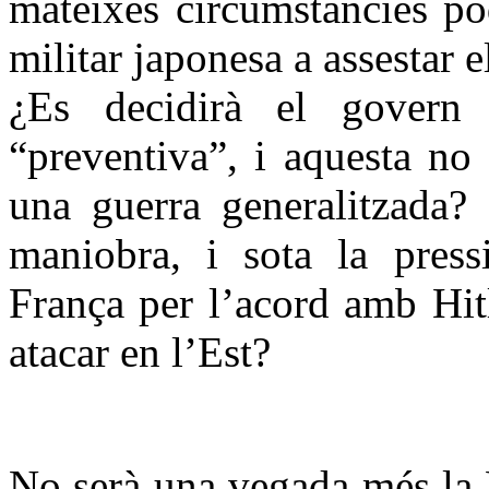
mateixes circumstàncies po
militar japonesa a assestar 
¿Es decidirà el govern 
“preventiva”, i aquesta no 
una guerra generalitzada? 
maniobra, i sota la press
França per l’acord amb Hitl
atacar en l’Est?
No serà una vegada més la 