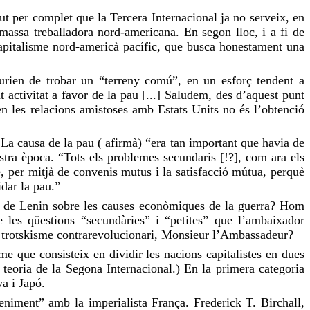
 per complet que la Tercera Internacional ja no serveix, en
 massa treballadora nord-americana. En segon lloc, i a fi de
 capitalisme nord-americà pacífic, que busca honestament una
urien de trobar un “terreny comú”, en un esforç tendent a
 activitat a favor de la pau [...] Saludem, des d’aquest punt
en les relacions amistoses amb Estats Units no és l’obtenció
La causa de la pau ( afirmà) “era tan important que havia de
tra època. “Tots els problemes secundaris [!?], com ara els
e, per mitjà de convenis mutus i la satisfacció mútua, perquè
idar la pau.”
es de Lenin sobre les causes econòmiques de la guerra? Hom
 les qüestions “secundàries” i “petites” que l’ambaixador
 és trotskisme contrarevolucionari, Monsieur l’Ambassadeur?
sme que consisteix en dividir les nacions capitalistes en dues
la teoria de la Segona Internacional.) En la primera categoria
ya i Japó.
eniment” amb la imperialista França. Frederick T. Birchall,