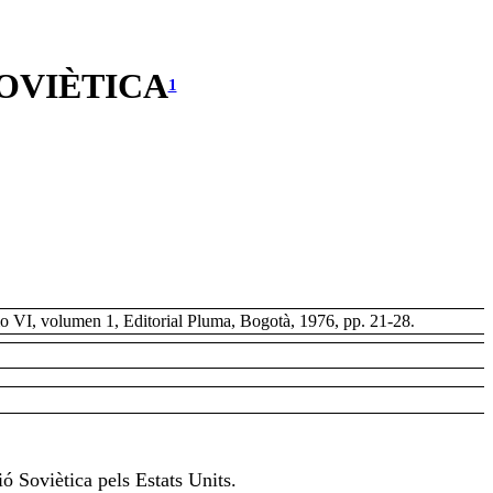
SOVIÈTICA
1
omo VI, volumen 1, Editorial Pluma, Bogotà, 1976, pp. 21-28
.
ió Soviètica pels Estats Units.