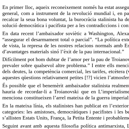
En primer lloc, aqueix reconeixement només ha estat assegu
general, com a instrument de la revolució mundial i, en par
recalcar la seua bona voluntat, la burocràcia stalinista ha
solució democràtica i pacifista per a les contradiccions i conf
En data recent l’ambaixador soviètic a Washington, Alexa
“assegurar el desarmament total o parcial”. “La política ext
de vista, la represa de les nostres relacions normals amb E
d’avantatges materials sinó l’èxit de la pau internacional.”
Difícilment pot hom dubtar de l’amor per la pau de Troianov
prevaler sobre qualsevol altre problema.” I entre ells men
dels deutes, la competència comercial, les tarifes, etcètera
aquestes qüestions relativament petites [!?] vicien l’atmosfe
És possible que el benemèrit ambaixador stalinista realme
hauria de recordar-li a Troianovski que en L’imperialism
menciona constitueixen l’arrel mateixa de la guerra imperial
En la mateixa línia, els stalinistes han publicat en l’exteri
categories: les amistoses, democràtiques i pacifistes i les b
s’allisten Estats Units, França, la Petita Entente i probabl
Seguint avant amb aquesta filosofia política antimarxista,