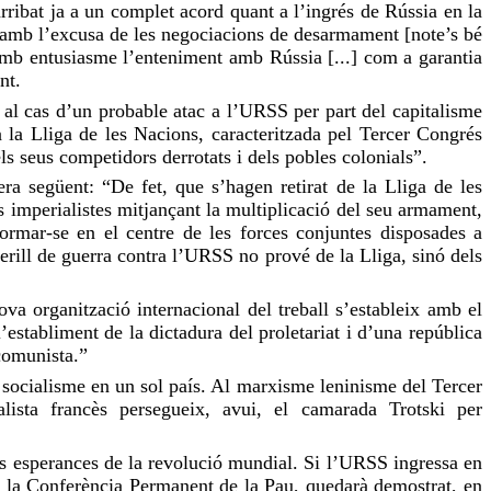
rribat ja a un complet acord quant a l’ingrés de Rússia en la
, amb l’excusa de les negociacions de desarmament [note’s bé
 amb entusiasme l’enteniment amb Rússia [...] com a garantia
nt.
 al cas d’un probable atac a l’URSS per part del capitalisme
a la Lliga de les Nacions, caracteritzada pel Tercer Congrés
s seus competidors derrotats i dels pobles colonials”.
era següent: “De fet, que s’hagen retirat de la Lliga de les
s imperialistes mitjançant la multiplicació del seu armament,
formar-se en el centre de les forces conjuntes disposades a
erill de guerra contra l’URSS no prové de la Lliga, sinó dels
a organització internacional del treball s’estableix amb el
’establiment de la dictadura del proletariat i d’una república
 comunista.”
del socialisme en un sol país. Al marxisme leninisme del Tercer
ista francès persegueix, avui, el camarada Trotski per
 les esperances de la revolució mundial. Si l’URSS ingressa en
de la Conferència Permanent de la Pau, quedarà demostrat, en