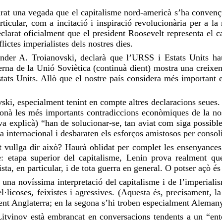
rat una vegada que el capitalisme nord-americà s’ha convençut
ticular, com a incitació i inspiració revolucionària per a la
 declarat oficialment que el president Roosevelt representa el
lictes imperialistes dels nostres dies.
nder A. Troianovski, declarà que l’URSS i Estats Units ha
erna de la Unió Soviètica (continuà dient) mostra una creixent
stats Units. Allò que el nostre país considera més important 
ski, especialment tenint en compte altres declaracions seues. 
cionà les més importants contradiccions econòmiques de la nos
 (va explicà) “han de solucionar-se, tan aviat com siga possibl
ra internacional i desbaraten els esforços amistosos per consol
nt vullga dir això? Haurà oblidat per complet les ensenyanc
e: etapa superior del capitalisme, Lenin prova realment que
ista, en particular, i de tota guerra en general. O potser açò
or una novíssima interpretació del capitalisme i de l’imperiali
el·licoses, feixistes i agressives. (Aquesta és, precisament, 
ement Anglaterra; en la segona s’hi troben especialment Aleman
 Litvinov està embrancat en conversacions tendents a un “ent