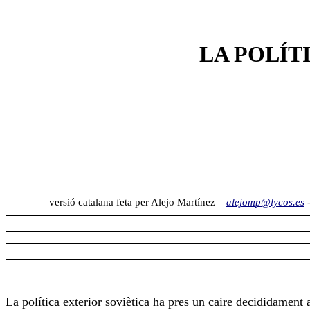
LA POLÍT
versió catalana feta per Alejo Martínez –
alejomp@lycos.es
La política exterior soviètica ha pres un caire decididament a