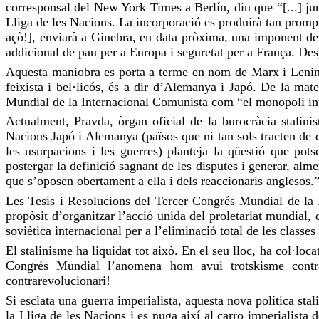
corresponsal del New York Times a Berlín, diu que “[...] jun
Lliga de les Nacions. La incorporació es produirà tan promp
açò!], enviarà a Ginebra, en data pròxima, una imponent del
addicional de pau per a Europa i seguretat per a França. De
Aquesta maniobra es porta a terme en nom de Marx i Lenin (e
feixista i bel·licós, és a dir d’Alemanya i Japó. De la mat
Mundial de la Internacional Comunista com “el monopoli inter
Actualment, Pravda, òrgan oficial de la burocràcia stalinis
Nacions Japó i Alemanya (països que ni tan sols tracten de d
les usurpacions i les guerres) planteja la qüestió que pot
postergar la definició sagnant de les disputes i generar, al
que s’oposen obertament a ella i dels reaccionaris anglesos.
Les Tesis i Resolucions del Tercer Congrés Mundial de la I
propòsit d’organitzar l’acció unida del proletariat mundial, 
soviètica internacional per a l’eliminació total de les classe
El stalinisme ha liquidat tot això. En el seu lloc, ha col·loc
Congrés Mundial l’anomena hom avui trotskisme contrar
contrarevolucionari!
Si esclata una guerra imperialista, aquesta nova política sta
la Lliga de les Nacions i es nuga així al carro imperialist