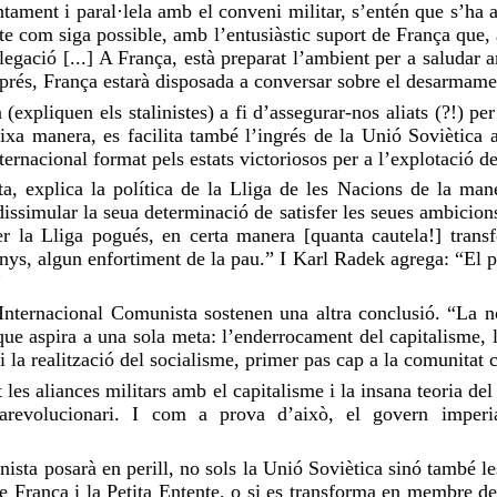
tament i paral·lela amb el conveni militar, s’entén que s’ha a
te com siga possible, amb l’entusiàstic suport de França que
egació [...] A França, està preparat l’ambient per a saludar
sprés, França estarà disposada a conversar sobre el desarmame
xpliquen els stalinistes) a fi d’assegurar-nos aliats (?!) per
eixa manera, es facilita també l’ingrés de la Unió Soviètica 
nacional format pels estats victoriosos per a l’explotació del
ta, explica la política de la Lliga de les Nacions de la man
issimular la seua determinació de satisfer les seues ambicion
ser la Lliga pogués, en certa manera [quanta cautela!] trans
menys, algun enfortiment de la pau.” I Karl Radek agrega: “El p
”
nternacional Comunista sostenen una altra conclusió. “La nov
que aspira a una sola meta: l’enderrocament del capitalisme, l
s i la realització del socialisme, primer pas cap a la comunitat
at les aliances militars amb el capitalisme i la insana teoria 
evolucionari. I com a prova d’això, el govern imperial
linista posarà en perill, no sols la Unió Soviètica sinó també
a de França i la Petita Entente, o si es transforma en membre 