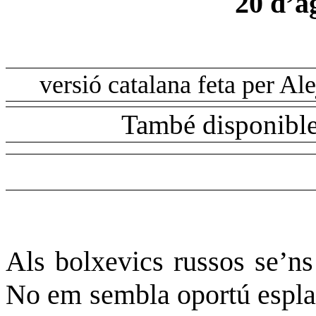
20 d’a
versió catalana feta per Al
També disponible
Als bolxevics russos se’ns 
No em sembla oportú espla