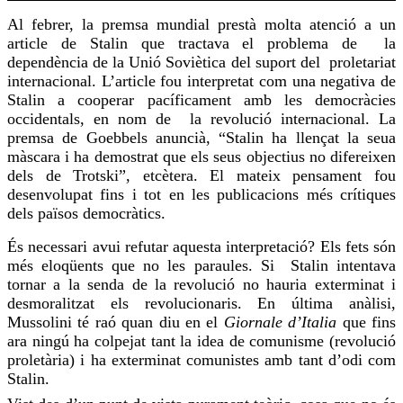
Al febrer, la premsa mundial prestà molta atenció a un
article de Stalin que tractava el problema de la
dependència de la Unió Soviètica del suport del proletariat
internacional. L’article
fou
interpretat com una negativa de
Stalin a cooperar pacíficament amb les democràcies
occidentals, en nom de la revolució internacional. La
premsa de Goebbels anuncià, “Stalin ha llençat la seua
màscara i ha demostrat que els seus objectius no difereixen
dels de Trotski”, etcètera. El mateix pensament
fou
desenvolupat fins i tot en les publicacions més crítiques
dels països democràtics.
És necessari avui refutar aquesta interpretació? Els fets són
més eloqüents que no les paraules. Si Stalin intentava
tornar a la senda de la revolució no hauria exterminat i
desmoralitzat els revolucionaris. En última anàlisi,
Mussolini té raó quan diu en el
Giornale
d’Italia
que fins
ara ningú ha colpejat tant la idea de comunisme (revolució
proletària) i ha exterminat comunistes amb tant d’odi com
Stalin.