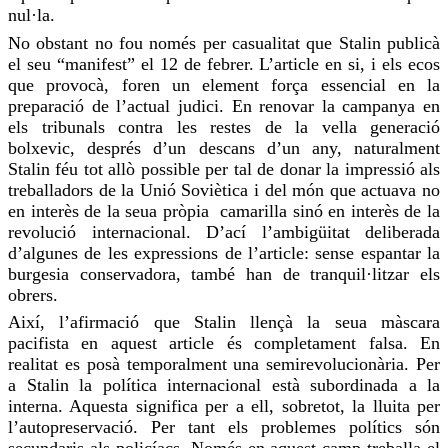
nul·la.
No obstant no
fou
només per casualitat que Stalin publicà
el seu “
manifest
” el 12 de febrer. L’article en si, i els ecos
que provocà, foren un element
força essencial
en la
preparació de l’actual judici. En renovar la campanya en
els tribunals contra les restes de la vella generació
bolxevic, després d’un descans d’un any, naturalment
Stalin féu tot allò possible per tal de donar la impressió als
treballadors de la Unió Soviètica i del món que actuava no
en interès de la seua pròpia camarilla sinó en interès de la
revolució internacional. D’ací l’ambigüitat deliberada
d’algunes de les expressions de l’article: sense espantar la
burgesia conservadora, també han de tranquil·litzar els
obrers.
Així, l’afirmació que Stalin llençà la seua màscara
pacifista en aquest article és completament falsa. En
realitat es posà temporalment una
semirevolucionària
. Per
a Stalin la política internacional està subordinada a la
interna. Aquesta significa per a ell, sobretot, la lluita per
l’autopreservació. Per tant els problemes polítics són