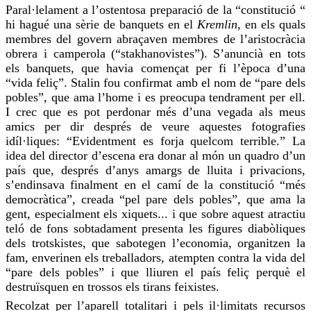
Paral·lelament a l’ostentosa preparació de la “constitució “
hi hagué una sèrie de banquets en el
Kremlin
, en els quals
membres del govern abraçaven membres de l’aristocràcia
obrera i camperola (“stakhanovistes”). S’anuncià en tots
els banquets, que havia començat per fi l’època d’una
“vida feliç”. Stalin
fou
confirmat amb el nom de “pare dels
pobles”, que ama l’home i es preocupa tendrament per ell.
I
crec
que es pot perdonar més d’una vegada als meus
amics per dir després de veure aquestes fotografies
idíl·liques: “Evidentment es forja
quelcom
terrible.” La
idea del director d’escena era donar al món un quadro d’un
país que, després d’anys amargs de lluita i privacions,
s’endinsava
finalment en el camí de la constitució “més
democràtica”, creada “pel pare dels pobles”, que ama la
gent, especialment els xiquets... i que sobre aquest atractiu
teló de fons sobtadament presenta les figures diabòliques
dels trotskistes, que sabotegen l’economia, organitzen la
fam, enverinen els treballadors, atempten contra la vida del
“pare dels pobles” i que lliuren el país feliç perquè
el
destruïsquen
en trossos els tirans feixistes.
Recolzat per l’aparell totalitari i pels il·limitats recursos