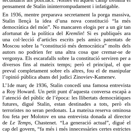
secundaris als policíacs. Només en aquest camp treballa el
pensament de Stalin ininterrompudament i infatigable.
En 1936, mentre preparava secretament la porga massiva,
Stalin llençà la idea d’una nova constitució “la més
democràtica del món”. No mancaren elogis per a un gir tan
afortunat de la política del
Kremlin
! Si es publiqués ara
una col·lecció d’articles escrits pels amics patentats de
Moscou sobre la “constitució més democràtica” molts dels
autors no podrien fer una altra cosa que cremar-se de
vergonya. Els escarafalls sobre la constitució serviren per a
diversos fins al mateix temps; però el principal, el que
preval completament sobre els altres,
fou
el de manipular
l’opinió pública abans del judici
Zinoviev-Kamenev
.
L’1de març de 1936, Stalin concedí una famosa entrevista
a Roy Howard. Un petit punt d’aquesta conversa escapà a
l’atenció del públic de l’època: les llibertats democràtiques
futures, digué Stalin, estan destinades a tots, però els
terroristes no seran perdonats. La mateixa reserva ominosa
fou
feta per Molotov en una entrevista donada al director
de
Le Temps
,
Chastenet
. “La generació actual”, digué el
cap del govern, “fa més i més innecessàries certes estrictes