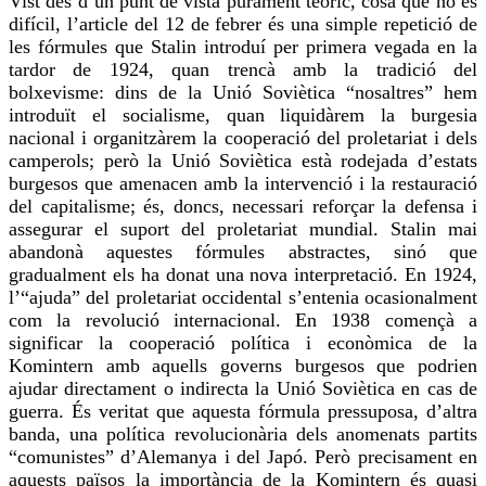
Vist des d’un punt de vista purament teòric, cosa que no és
difícil, l’article del 12 de febrer és una simple repetició de
les fórmules que Stalin introduí per primera vegada en la
tardor de 1924, quan trencà amb la tradició del
bolxevisme: dins de la Unió Soviètica “nosaltres” hem
introduït el socialisme, quan
liquidàrem
la burgesia
nacional i
organitzàrem
la cooperació del proletariat i dels
camperols; però la Unió Soviètica està rodejada d’estats
burgesos que amenacen amb la intervenció i la restauració
del capitalisme; és, doncs, necessari reforçar la defensa i
assegurar el suport del proletariat mundial. Stalin mai
abandonà aquestes fórmules abstractes, sinó que
gradualment els ha donat una nova interpretació. En 1924,
l’“ajuda” del proletariat occidental s’entenia ocasionalment
com la revolució internacional. En 1938 començà a
significar la cooperació política i econòmica de la
Komintern
amb aquells governs burgesos que podrien
ajudar directament o indirecta la Unió Soviètica en cas de
guerra. És veritat que aquesta fórmula pressuposa, d’altra
banda, una política revolucionària dels
anomenats
partits
“comunistes” d’Alemanya i del Japó. Però precisament en
aquests països la importància de la
Komintern
és quasi