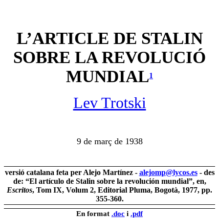
L’ARTICLE DE STALIN
SOBRE LA REVOLUCIÓ
MUNDIAL
1
Lev Trotski
9 de març de 1938
versió catalana feta per Alejo Martínez -
alejomp@lycos.es
-
des
de: “El artículo de Stalin sobre la revolución mundial”, en,
Escritos
, Tom IX, Volum 2, Editorial Pluma, Bogotà, 1977, pp.
355-360
.
En format
.doc
i
.pdf