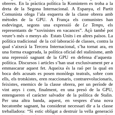
obreres. En la pràctica política la
Komintern
es troba a la
dreta de la Segona Internacional. A Espanya, el Partit
Comunista ofega l’ala esquerra de la classe obrera amb
mètodes de la
GPU
. A França els comunistes han
esdevingut, segons una expressió de
Le Temps
, els
representants de “xovinistes en vacances”. Açò també pot
veure’s més o menys als Estats Units i en altres països. La
política tradicional de la col·laboració de classes, contra la
qual s’aixecà la Tercera Internacional, s’ha tornat ara, en
una forma exagerada, la política oficial del stalinisme, amb
una repressió sagnant de la
GPU
en defensa d’aquesta
política. Discursos i articles s’han usat exclusivament per a
emmascarar aquest fet. Aqueixa és la raó per la qual en
boca dels acusats es posen monòlegs teatrals, sobre com
ells, els trotskistes, eren reaccionaris, contrarevolucionaris,
feixistes, enemics de la classe obrera, per un període de
vint anys i com, finalment, en una presó de la
GPU
,
entengueren el caràcter salvador de la política de Stalin.
Per una altra banda, aquest, en vespres d’una nova
hecatombe sagnant, ha considerat necessari dir a la classe
treballadora: “Si estic obligat a destruir la vella generació