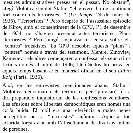
mesures administratives preses en el passat. No obstant”,
afegí Molotov seguint Stalin, “el govern ha de continuar
fort contra els terroristes...” (
Le Temps
, 24 de març de
1936). “Terroristes”? Però després de l’assassinat episòdic
de
Kirov
, amb el consentiment de la
GPU
, l’1 de desembre
de 1934, no s’havien presentat actes terroristes. Plans
“terroristes”? Però ningú sospitava
res
encara sobre els
“centres” trotskistes. La
GPU
descobrí aquests “
plans
” i
“centres” només a través del testimoni. Mentre,
Zinoviev
,
Kamenev i els altres començaren a confessar els seus crims
ficticis només al juliol de 1936; Lleó
Sedov
ho provà
en
aqueix temps basant-se en material oficial en el seu
Llibre
Roig
(París, 1936).
Així, en les entrevistes mencionades abans, Stalin i
Molotov mencionaren els terroristes per “previsió”, és a
dir, preparació inquisitorial de les confessions venidores.
Les efusions sobre llibertats democràtiques eren només una
corfa buida. El moll era una referència a males penes
perceptible per a “terroristes” anònims. Aquesta fou
aclarida força aviat amb l’afusellament de diversos
milers
de persones.