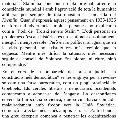
materials, Stalin ha concebut un pla original: atreure la
consciència mundial i amb l’aprovació de tota la humanitat
alliberar
per sempre de tota oposició la camarilla del
Kremlin
. Quan s’expressà aquest pensament en 1935-1936
en forma d’advertència, moltes persones
ho explicaren
com a “l’odi de
Trotski
envers Stalin “. L’odi personal en
problemes d’escala històrica és un sentiment absolutament
mesquí i menyspreable. Però en la política, al igual que en
la vida personal, no existeix
res
més terrible que la
ceguesa. Mentre més difícil la situació, més necessari
seguir el consell de Spinoza: “ni plorar, ni riure, sinó
comprendre.”
En el curs de la preparació del present judici, “la
constitució més democràtica”
se les enginyà
per a revelar-
se com una farsa burocràtica, com un plagi provincià de
Goebbels. Els cercles liberals i democràtics occidentals
començaren a adonar-se de l’engany. La desconfiança
envers la burocràcia soviètica, que sovint havia coincidit
malauradament amb fredor vers la Unió Soviètica,
començà a
afectar
més i més amplis estrats. D’altra banda,
una greu decepció començà a penetrar les organitzacions