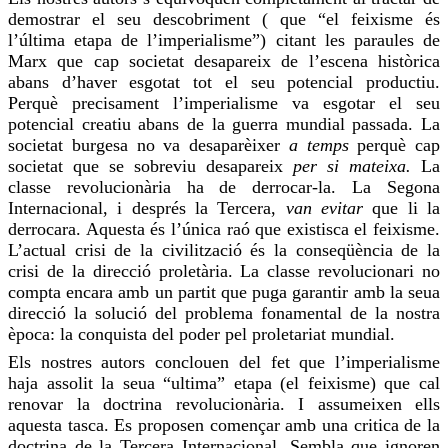
demostrar el seu descobriment ( que “el feixisme és
l’última etapa de l’imperialisme”) citant les paraules de
Marx que cap societat desapareix de l’escena històrica
abans d’haver esgotat tot el seu potencial productiu.
Perquè precisament l’imperialisme va esgotar el seu
potencial creatiu abans de la guerra mundial passada. La
societat burgesa no va desaparèixer
a temps
perquè cap
societat que se sobreviu desapareix
per si mateixa.
La
classe revolucionària ha de derrocar-la. La Segona
Internacional, i després la Tercera,
van evitar
que li la
derrocara. Aquesta és l’única raó que existisca el feixisme.
L’actual crisi de la civilització és la conseqüència de la
crisi de la
direcció
proletària. La classe revolucionari no
compta
encara amb un partit que puga garantir amb la seua
direcció
la solució del problema fonamental de la nostra
època: la conquista del poder pel proletariat mundial.
Els nostres autors conclouen del fet que l’imperialisme
haja
assolit la seua
“ultima” etapa (el feixisme) que cal
renovar la doctrina revolucionària. I assumeixen ells
aquesta tasca. Es proposen començar amb una critica de la
doctrina de la Tercera Internacional. Sembla que ignoren