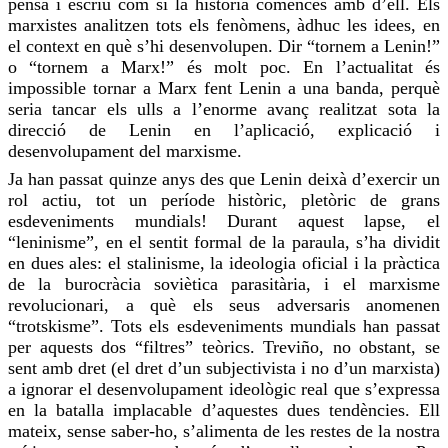
pensa i escriu com si la història comencés amb d’ell. Els
marxistes analitzen tots els fenòmens, àdhuc les idees, en
el context en què s’hi desenvolupen. Dir “tornem a Lenin!”
o “tornem a Marx!” és molt poc. En l’actualitat és
impossible tornar a Marx fent Lenin a una banda,
perquè
seria tancar els ulls a l’enorme avanç realitzat sota la
direcció de Lenin en l’aplicació, explicació i
desenvolupament del marxisme.
Ja han passat quinze anys des que Lenin deixà d’exercir un
rol actiu, tot un període històric, pletòric de grans
esdeveniments mundials! Durant aquest lapse, el
“leninisme”, en el sentit formal de la paraula, s’ha dividit
en dues ales: el stalinisme, la ideologia oficial i la pràctica
de la burocràcia soviètica parasitària, i el marxisme
revolucionari, a què els seus adversaris
anomenen
“trotskisme”. Tots els esdeveniments mundials han passat
per aquests dos “filtres” teòrics.
Treviño
, no obstant, se
sent
amb dret (el dret d’un subjectivista i no d’un marxista)
a ignorar el desenvolupament ideològic
real
que s’expressa
en la batalla implacable d’aquestes dues tendències. Ell
mateix, sense
saber-ho
, s’alimenta de les restes de la nostra