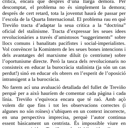
crítica, encara que després d’una llarga demora. Per
descomptat, el problema no és simplement la demora;
després de cert retard, tota la joventut haurà de passar per
l’escola de la Quarta Internacional. El problema rau en què
Treviño
tracta d’adaptar la seua critica a la “doctrina”
oficial del stalinisme. Tracta d’expressar les seues idees
revolucionàries a través d’amistosos “suggeriments” sobre
llocs comuns i banalitats pacifistes i social-imperialistes.
Vol convèncer la
Komintern
de les seues bones intencions i
dels avantatges del marxisme diluït (o centrisme) sobre
l’oportunisme directe. Però la tasca dels revolucionaris no
consisteix en educar la burocràcia stalinista (ja són un cas
perdut!) sinó en educar els obrers en l’esperit de l’oposició
intransigent a la burocràcia.
No farem ací una avaluació detallada del fullet de
Treviño
perquè per a això hauríem de comentar cada pàgina i cada
línia.
Treviño
s’equivoca encara que té raó. Amb açò
volem dir que fins i tot les observacions correctes (i
algunes no són roïnes) s’ubiquen en un context incorrecte,
en una perspectiva imprecisa, perquè l’autor continua
essent bàsicament un centrista. És impossible viure en