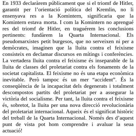
En 1933
declaràrem
públicament que si el triomf de Hitler,
garantit per l’orientació política del Kremlin, no li
ensenyava
res
a la
Komintern
, significaria que la
Komintern
estava morta. I com la
Komintern
no aprengué
res
del triomf de Hitler,
en traguérem
les conclusions
pertinents:
fundàrem
la Quarta Internacional. Els
p
seudo
marxistes petit burgesos, que no serveixen ni per a
demòcrates, imaginen que la lluita contra el feixisme
consisteix en declamar discursos en mítings i conferències.
La vertadera lluita contra el feixisme és inseparable de la
lluita de classes del proletariat contra els fonaments de la
societat capitalista. El feixisme no és una etapa econòmica
inevitable. Però tampoc és un
mer
“accident”. És la
conseqüència de la incapacitat dels degenerats i totalment
descompostos partits del proletariat per a assegurar la
victòria del socialisme. Per tant, la lluita contra el feixisme
és, sobretot, la lluita per una nova
direcció
revolucionària
del proletariat internacional. Aqueix és el significat històric
del treball de la Quarta Internacional. Només des d’aquest
punt de vista pot hom comprendre i avaluar la seua
actuació!