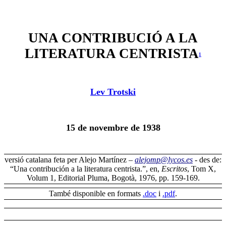
UNA CONTRIBUCIÓ A LA
LITERATURA CENTRISTA
1
Lev Trotski
15 de novembre de 1938
versió c
atalana feta per Alejo Martínez –
alejomp@lycos.es
-
des de:
“Una contribución a la literatura centrista.”, en,
Escritos
, Tom X,
Volum 1, Editorial Pluma, Bogotà, 1976, pp. 159-169
.
També disponible en formats
.doc
i
.pdf
.