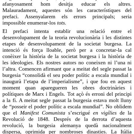
afanyosa
ment hom desitja educar els altres.
Malauradament, aquestes són les característiques del
prefaci. Assenyalarem els errors principals; seria
impossible enumerar-los
tots.
El prefaci intenta establir una relació entre el
desenvolupament de la teoria revolucionària i les distintes
etapes de desenvolupament de la societat burgesa. La
intenció és força lloable, però per a concretar-la cal
conèixer la història de la societat burgesa i la història de
les ideologies. Els nostres autors no coneixen ni l’una ni
l’altra. Comencen
afirmant
que a meitat del segle passat la
burgesia “consolidà el seu poder polític a escala mundial i
inaugurà l’etapa de l’imperialisme”, i que
fou
en aquest
moment quan aparegueren les obres doctrinàries i
polítiques de Marx i Engels. Tot açò és erroni del principi
a la fi
. A meitat segle passat la burgesia estava molt lluny
de “posseir el poder polític a escala mundial”. No oblidem
que el
Manifest Comunista
s’escrigué
en vigílies
de la
Revolució de 1848. Després de la derrota d’aquesta
revolució, la burgesia alemanya quedà nacionalment
dispersa, oprimida per nombroses dinasties. La Itàlia