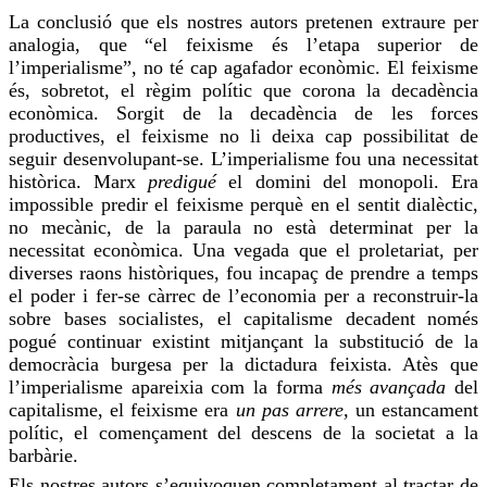
La conclusió que els nostres autors pretenen extraure per
analogia, que “el feixisme és l’etapa superior de
l’imperialisme”, no té cap agafador econòmic. El feixisme
és, sobretot, el règim polític que corona la decadència
econòmica. Sorgit de la decadència de les forces
productives, el feixisme no li deixa cap possibilitat de
seguir desenvolupant-se. L’imperialisme
fou
una necessitat
històrica. Marx
predigué
el domini del monopoli. Era
impossible predir el feixisme perquè en el sentit dialèctic,
no mecànic, de la paraula no està determinat per la
necessitat econòmica. Una vegada que el proletariat, per
diverses raons històriques,
fou
incapaç de prendre a temps
el poder i fer-se
càrrec
de l’economia per a reconstruir-la
sobre bases socialistes, el capitalisme decadent només
pogué continuar existint mitjançant la substitució de la
democràcia burgesa per la dictadura feixista. Atès que
l’imperialisme apareixia com la forma
més avançada
del
capitalisme, el feixisme era
un pas arrere,
un estancament
polític, el començament del descens de la societat a la
barbàrie.
Els nostres autors s’equivoquen completament al tractar de