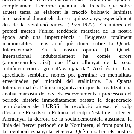
completament l’enorme quantitat de treballs que sobre
aquest tema ha elaborat la fracció bolxevic leninista
internacional durant els darrers quinze anys, especialment
des de la revolució xinesa (1925-1927). Els autors del
prefaci tracten l’única tendència marxista de la nostra
època amb una impertinència i lleugeresa totalment
inadmissibles. Heus aquí què diuen sobre la Quarta
Internacional: “En la nostra opinió, [la Quarta
Internacional] indubtablement ha comès errors
(
anomenem-los
així) que l’han allunyat de la seua
militància com a grup d’avantguarda”. Això és tot. Una
apreciació semblant, només pot germinar en mentalitats
enverinades pel microbi del stalinisme. La Quarta
Internacional és l’única organització que ha realitzat una
anàlisi marxista de tots els esdeveniments i processos del
període històric immediatament passat: la degeneració
termidoriana de l’URSS, la revolució xinesa, el colp
d’estat de
Pilsudski
a Polònia, el colp d’estat de Hitler en
Alemanya, la derrota de la socialdemocràcia austríaca, la
línia del “tercer període” de la
Komintern
, el front popular,
la revolució espanyola, etcètera. Què en saben els nostres