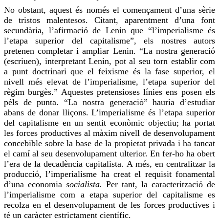
No obstant, aquest és només el començament d’una sèrie
de tristos malentesos. Citant, aparentment d’una font
secundària, l’
afirmació
de Lenin que “l’imperialisme és
l’etapa superior del capitalisme”, els nostres autors
pretenen completar i ampliar Lenin. “La nostra generació
(escriuen), interpretant Lenin, pot al seu torn establir com
a punt doctrinari que el feixisme és la fase superior, el
nivell més elevat de l’imperialisme, l’etapa superior del
règim burgès.” Aquestes pretensioses línies ens posen els
pèls
de punta. “La nostra generació” hauria d’estudiar
abans de donar lliçons. L’imperialisme és l’etapa superior
del capitalisme en un sentit econòmic objectiu; ha portat
les forces productives al màxim nivell de desenvolupament
concebible sobre la base de la propietat privada i ha tancat
el camí al seu desenvolupament ulterior. En
fer-ho
ha obert
l’era de la decadència capitalista. A més, en centralitzar la
producció, l’imperialisme ha creat el requisit fonamental
d’una economia
socialista.
Per tant, la caracterització de
l’imperialisme com a etapa superior del capitalisme es
recolza en el desenvolupament de les forces productives i
té un caràcter estrictament científic.