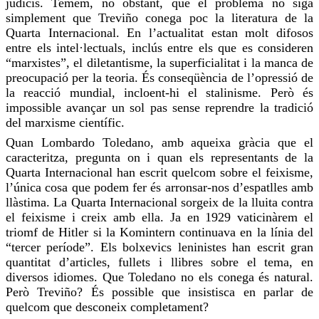
judicis. Temem, no obstant, que el problema no siga
simplement que
Treviño
conega poc la literatura de la
Quarta Internacional. En l’actualitat estan molt difosos
entre els intel·lectuals, inclús entre els que es consideren
“marxistes”, el diletantisme, la superficialitat i la manca de
preocupació per la teoria. És conseqüència de l’opressió de
la reacció mundial, incloent-hi el stalinisme. Però és
impossible avançar un sol
pas
sense reprendre la tradició
del marxisme científic.
Quan Lombardo Toledano, amb aqueixa gràcia que el
caracteritza, pregunta on i quan els representants de la
Quarta Internacional han escrit
quelcom
sobre el feixisme,
l’única cosa que podem fer és arronsar-nos d’espatlles amb
llàstima. La Quarta Internacional sorgeix de la lluita contra
el feixisme i creix amb ella. Ja en 1929
vaticinàrem
el
triomf de Hitler si la
Komintern
continuava en la línia del
“tercer període”. Els bolxevics leninistes han escrit gran
quantitat d’articles, fullets i llibres sobre el tema, en
diversos idiomes. Que Toledano no els conega és natural.
Però
Treviño
? És possible que insistisca en parlar de
quelcom
que desconeix completament?