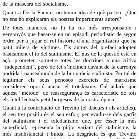
de la màscara del socialisme.
Quant a De la Fuente, no tenim idea de què parlen. ¿Que
no ens
ho explicaran
els nostres impertinents autors?
De totes maneres, no hi ha
res
més irresponsable i
vergonyós que basar-se en un episodi periodístic de segon
ordre per a jutjar el rol històric d’una organització que ha
patit milers de víctimes. Els autors del prefaci adopten
bàsicament el to del stalinisme. El nus de la qüestió està en
açò: prometen sotmetre totes les doctrines a una critica
“independent”, però de fet s’inclinen davant de la carronya
podrida i nauseabunda de la burocràcia stalinista. Per tal de
legitimar els seus penosos exercicis de marxisme
consideren oportú atacar el trotskisme. Cal aclarir que
aquest “mètode” de reassegurança és característic de tots
els intel·lectuals
petit burgesos
de la nostra època.
Quant a la contribució de
Treviño
(el discurs i els articles),
el seu tret positiu és el seu esforç per evadir-se dels garfis
del stalinisme i el
toledanisme
que, per ésser la més
superficial, representa la pitjor variant del stalinisme, la
més insubstancial i buida. La desgràcia és que
Treviño