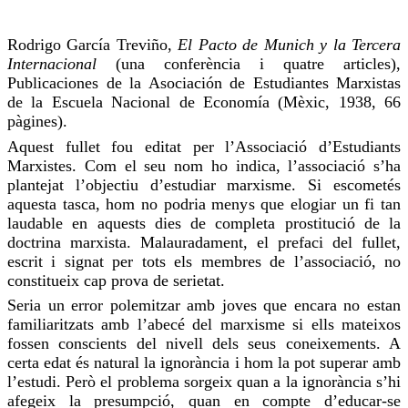
Rodrigo García
Treviño
,
El Pacto de Munich y la Tercera
Internacional
(una conferència i quatre articles),
Publicaciones de la Asociación de Estudiantes Marxistas
de la Escuela Nacional de Economía (Mèxic, 1938, 66
pàgines).
Aquest fullet
fou
editat per l’Associació d’Estudiants
Marxistes. Com el seu nom
ho indica
, l’associació s’ha
plantejat l’objectiu d’estudiar marxisme. Si escometés
aquesta tasca, hom no podria menys que elogiar
un fi
tan
laudable en aquests dies de completa prostitució de la
doctrina marxista. Malauradament, el prefaci del fullet,
escrit i signat per tots els membres de l’associació, no
constitueix cap
prova
de serietat.
Seria un error polemitzar amb joves que encara no estan
familiaritzats amb l’abecé del marxisme si ells mateixos
fossen
conscients del nivell dels seus coneixements. A
certa edat és natural la ignorància i hom la pot superar amb
l’estudi. Però el problema sorgeix quan a la ignorància s’hi
afegeix la presumpció, quan en compte d’educar-se