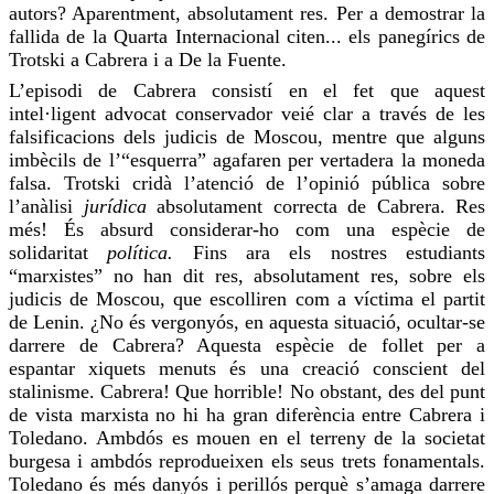
autors? Aparentment, absolutament
res
. Per a demostrar la
fallida de la Quarta Internacional citen... els panegírics de
Trotski
a Cabrera i a De la Fuente.
L’episodi de Cabrera consistí en el fet que aquest
intel·ligent advocat conservador veié clar a través de les
falsificacions dels judicis de Moscou, mentre que alguns
imbècils de l’“esquerra” agafaren per vertadera la moneda
falsa.
Trotski cridà
l’atenció de l’opinió pública sobre
l’anàlisi
jurídica
absolutament correcta de Cabrera. Res
més! És absurd
considerar-ho
com una espècie de
solidaritat
política.
Fins ara els nostres estudiants
“marxistes” no han dit
res
, absolutament
res
, sobre els
judicis de Moscou, que escolliren com a víctima el partit
de Lenin. ¿No és vergonyós, en aquesta situació, ocultar-se
darrere de Cabrera? Aquesta espècie de follet per a
espantar xiquets menuts és una creació conscient del
stalinisme. Cabrera! Que horrible! No obstant, des del punt
de vista marxista no hi ha gran diferència entre Cabrera i
Toledano. Ambdós es mouen en el terreny de la societat
burgesa i ambdós reprodueixen els seus trets fonamentals.
Toledano és més danyós i perillós perquè s’amaga darrere