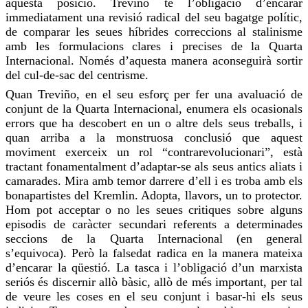
aquesta posició.
Treviño
té l’obligació d’encarar
immediatament una revisió radical del seu bagatge polític,
de comparar les seues híbrides correccions al stalinisme
amb les formulacions clares i precises de la Quarta
Internacional. Només d’aquesta manera aconseguirà sortir
del cul-de-sac del centrisme.
Quan
Treviño
, en el seu esforç per fer una avaluació de
conjunt de la Quarta Internacional, enumera els ocasionals
errors que ha descobert en un o altre dels seus treballs, i
quan arriba a la monstruosa conclusió que aquest
moviment exerceix un rol “contrarevolucionari”, està
tractant fonamentalment d’adaptar-se als seus antics aliats i
camarades. Mira amb temor darrere d’ell i es troba amb els
bonapartistes
del Kremlin. Adopta, llavors, un to protector.
Hom pot acceptar o no les seues critiques sobre alguns
episodis de caràcter secundari referents a determinades
seccions de la Quarta Internacional (en general
s’equivoca). Però la falsedat radica en la manera mateixa
d’encarar la qüestió. La tasca i l’obligació d’un marxista
seriós és discernir allò bàsic, allò de més important, per tal
de veure les coses en el seu conjunt i basar-hi els seus