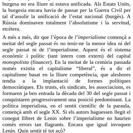
burgesa no era lliure ni estava unificada. Als Estats Units,
la burgesia encara havia de passar per la Guerra Civil per
tal d’assolir la unificació de l’estat nacional (burgès). A
Rússia dominaven totalment l’absolutisme i la servitud,
etcètera.
A més a més, dir que l’època de
l’imperialisme
començà a
meitat del segle passat és no tenir-ne la menor idea ni del
segle passat ni de l’imperialisme. Aquest és el sistema
econòmic i polític (tant intern com extern) del capital
monopolista
(financer). En la meitat de la centúria passada
només existia el capitalisme “liberal”, és a dir el
capitalisme basat en la lliure competència, que aleshores
tendia
a la implantació de formes polítiques
democràtiques. Els trusts, els sindicats, les associacions, es
formaren ja ben entrada la dècada del 30 del segle passat i
conquistaren progressivament una posició predominant. La
política imperialista, en el sentit científic de la paraula,
començà amb el segle XX. Si els autors haguessen llegit el
conegut llibret de Lenin sobre l’imperialisme no haurien
comès errors tan flagrants. Encara que igual invoquen
Lenin. Quin sentit té tot açò?