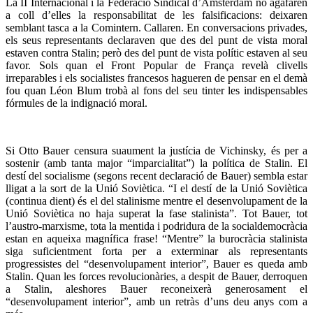
La II Internacional i la Federació Sindical d’Amsterdam no agafaren
a coll d’elles la responsabilitat de les falsificacions: deixaren
semblant tasca a la Comintern. Callaren. En conversacions privades,
els seus representants declaraven que des del punt de vista moral
estaven contra Stalin; però des del punt de vista polític estaven al seu
favor. Sols quan el Front Popular de França revelà clivells
irreparables i els socialistes francesos hagueren de pensar en el demà
fou quan Léon Blum trobà al fons del seu tinter les indispensables
fórmules de la indignació moral.
Si Otto Bauer censura suaument la justícia de Vichinsky, és per a
sostenir (amb tanta major “imparcialitat”) la política de Stalin. El
destí del socialisme (segons recent declaració de Bauer) sembla estar
lligat a la sort de la Unió Soviètica. “I el destí de la Unió Soviètica
(continua dient) és el del stalinisme mentre el desenvolupament de la
Unió Soviètica no haja superat la fase stalinista”. Tot Bauer, tot
l’austro-marxisme, tota la mentida i podridura de la socialdemocràcia
estan en aqueixa magnífica frase! “Mentre” la burocràcia stalinista
siga suficientment forta per a exterminar als representants
progressistes del “desenvolupament interior”, Bauer es queda amb
Stalin. Quan les forces revolucionàries, a despit de Bauer, derroquen
a Stalin, aleshores Bauer reconeixerà generosament el
“desenvolupament interior”, amb un retràs d’uns deu anys com a