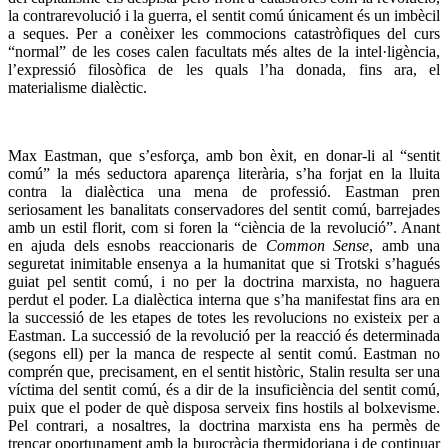
la contrarevolució i la guerra, el sentit comú únicament és un imbècil
a seques. Per a conèixer les commocions catastròfiques del curs
“normal” de les coses calen facultats més altes de la intel·ligència,
l’expressió filosòfica de les quals l’ha donada, fins ara, el
materialisme dialèctic.
Max Eastman, que s’esforça, amb bon èxit, en donar-li al “sentit
comú” la més seductora aparença literària, s’ha forjat en la lluita
contra la dialèctica una mena de professió. Eastman pren
seriosament les banalitats conservadores del sentit comú, barrejades
amb un estil florit, com si foren la “ciència de la revolució”. Anant
en ajuda dels esnobs reaccionaris de
Common Sense
, amb una
seguretat inimitable ensenya a la humanitat que si Trotski s’hagués
guiat pel sentit comú, i no per la doctrina marxista, no haguera
perdut el poder. La dialèctica interna que s’ha manifestat fins ara en
la successió de les etapes de totes les revolucions no existeix per a
Eastman. La successió de la revolució per la reacció és determinada
(segons ell) per la manca de respecte al sentit comú. Eastman no
comprén que, precisament, en el sentit històric, Stalin resulta ser una
víctima del sentit comú, és a dir de la insuficiència del sentit comú,
puix que el poder de què disposa serveix fins hostils al bolxevisme.
Pel contrari, a nosaltres, la doctrina marxista ens ha permès de
trencar oportunament amb la burocràcia thermidoriana i de continuar