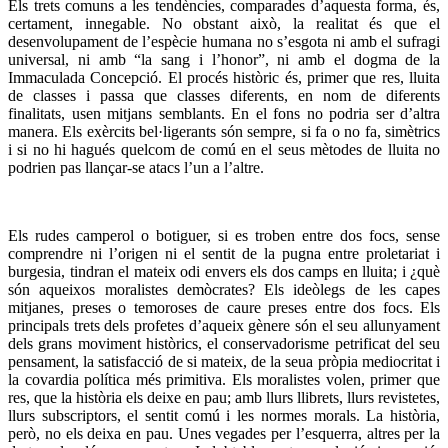
Els trets comuns a les tendències, comparades d’aquesta forma, és,
certament, innegable. No obstant això, la realitat és que el
desenvolupament de l’espècie humana no s’esgota ni amb el sufragi
universal, ni amb “la sang i l’honor”, ni amb el dogma de la
Immaculada Concepció. El procés històric és, primer que res, lluita
de classes i passa que classes diferents, en nom de diferents
finalitats, usen mitjans semblants. En el fons no podria ser d’altra
manera. Els exèrcits bel·ligerants són sempre, si fa o no fa, simètrics
i si no hi hagués quelcom de comú en el seus mètodes de lluita no
podrien pas llançar-se atacs l’un a l’altre.
Els rudes camperol o botiguer, si es troben entre dos focs, sense
comprendre ni l’origen ni el sentit de la pugna entre proletariat i
burgesia, tindran el mateix odi envers els dos camps en lluita; i ¿què
són aqueixos moralistes demòcrates? Els ideòlegs de les capes
mitjanes, preses o temoroses de caure preses entre dos focs. Els
principals trets dels profetes d’aqueix gènere són el seu allunyament
dels grans moviment històrics, el conservadorisme petrificat del seu
pensament, la satisfacció de si mateix, de la seua pròpia mediocritat i
la covardia política més primitiva. Els moralistes volen, primer que
res, que la història els deixe en pau; amb llurs llibrets, llurs revistetes,
llurs subscriptors, el sentit comú i les normes morals. La història,
però, no els deixa en pau. Unes vegades per l’esquerra, altres per la