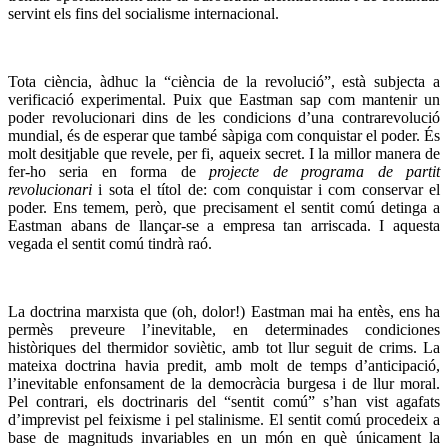
servint els fins del socialisme internacional.
Tota ciència, àdhuc la “ciència de la revolució”, està subjecta a
verificació experimental. Puix que Eastman sap com mantenir un
poder revolucionari dins de les condicions d’una contrarevolució
mundial, és de esperar que també sàpiga com conquistar el poder. És
molt desitjable que revele, per fi, aqueix secret. I la millor manera de
fer-ho seria en forma de
projecte de programa de partit
revolucionari
i sota el títol de: com conquistar i com conservar el
poder. Ens temem, però, que precisament el sentit comú detinga a
Eastman abans de llançar-se a empresa tan arriscada. I aquesta
vegada el sentit comú tindrà raó.
La doctrina marxista que (oh, dolor!) Eastman mai ha entès, ens ha
permès preveure l’inevitable, en determinades condiciones
històriques del thermidor soviètic, amb tot llur seguit de crims. La
mateixa doctrina havia predit, amb molt de temps d’anticipació,
l’inevitable enfonsament de la democràcia burgesa i de llur moral.
Pel contrari, els doctrinaris del “sentit comú” s’han vist agafats
d’imprevist pel feixisme i pel stalinisme. El sentit comú procedeix a
base de magnituds invariables en un món en què únicament la