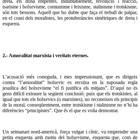
dreta, els dóna empentes. Indubtablement, revolució i reacció,
tsarisme i bolxevisme, comunisme i feixisme, stalinisme i trotskisme,
són tots bessons. Aquell que ho dubte que faça el treball de palpar,
en el crani dels moralistes, les protuberàncies simètriques de dreta i
esquerra.
2.- Amoralitat marxista i veritats eternes.
L’acusació més coneguda, i mes impressionant, que es dirigeix
contra “l’amoralitat” bolxevic es recolza en la suposada regla
jesuítica del bolxevisme “el fi justifica els mitjans”. D’aquí no és
gens difícil extraure la següent conclusió: puix que els trotskistes, al
igual que tots els bolxevics (o marxistes), no reconeixen els principis
de la moral, conseqüentment, entre trotskisme i stalinisme no n’hi ha
diferències “principistes”. Que és el que es volia demostrar.
Un setmanari nord-americà, força vulgar i cínic, va emprendre una
petita enquesta amb motiu del bolxevisme, enquesta que, com de