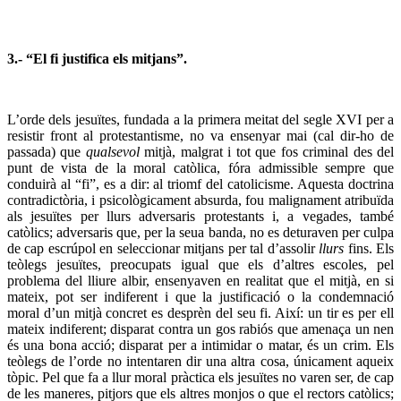
3.- “El fi justifica els mitjans”.
L’orde dels jesuïtes, fundada a la primera meitat del segle XVI per a
resistir front al protestantisme, no va ensenyar mai (cal dir-ho de
passada) que
qualsevol
mitjà, malgrat i tot que fos criminal des del
punt de vista de la moral catòlica, fóra admissible sempre que
conduirà al “fi”, es a dir: al triomf del catolicisme. Aquesta doctrina
contradictòria, i psicològicament absurda, fou malignament atribuïda
als jesuïtes per llurs adversaris protestants i, a vegades, també
catòlics; adversaris que, per la seua banda, no es deturaven per culpa
de cap escrúpol en seleccionar mitjans per tal d’assolir
llurs
fins. Els
teòlegs jesuïtes, preocupats igual que els d’altres escoles, pel
problema del lliure albir, ensenyaven en realitat que el mitjà, en si
mateix, pot ser indiferent i que la justificació o la condemnació
moral d’un mitjà concret es desprèn del seu fi. Així: un tir es per ell
mateix indiferent; disparat contra un gos rabiós que amenaça un nen
és una bona acció; disparat per a intimidar o matar, és un crim. Els
teòlegs de l’orde no intentaren dir una altra cosa, únicament aqueix
tòpic. Pel que fa a llur moral pràctica els jesuïtes no varen ser, de cap
de les maneres, pitjors que els altres monjos o que el rectors catòlics;