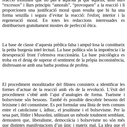
“excessos” i llurs principis “amorals”, “provoquen” a la reacció i li
proporcionen una justificació moral quan resulta que hi ha una
forma senzilla i segura d’evitar la reacció: l'esforç interior i la
regeneració moral. En totes les redaccions interessades es
distribueixen gratuïtament mostres de perfecció ètica.
La base de classe d’aquesta prèdica falsa i ampul·losa la constitueix
la petita burgesia intel·lectual. La base política són la impotència i la
desesperació front l’ofensiva reaccionària. La base psicològica es
troba en el desig de superar el sentiment de la pròpia inconsistència,
disfressant-se amb una barba postissa de profeta.
El procediment moralitzador del filisteu consisteix a identificar les
formes d’actuar de la reacció amb els de la revolució. L’èxit del
procediment s’obté amb l’ajut d’analogies de forma. Tsarisme i
bolxevisme són bessons. També és possible descobrir bessons del
feixisme i del comunisme. Es pot formular una llista de trets comuns
entre el catolicisme i, àdhuc, el jesuïtisme i el bolxevisme. Per la
seua part, Hitler i Mussolini, utilitzant un mètode totalment semblant,
demostren que, liberalisme, democràcia i bolxevisme no són més
que distintes manifestacions d’un únic i mateix mal. La idea que el