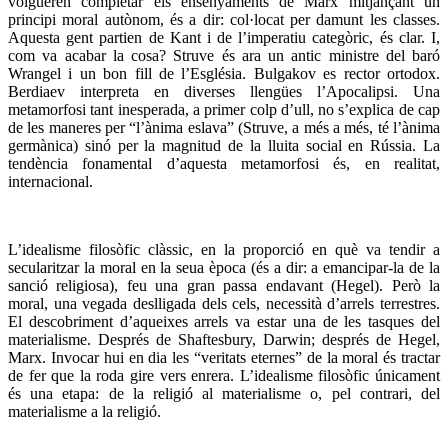
volgueren completar els ensenyaments de Marx mitjançant un
principi moral autònom, és a dir: col·locat per damunt les classes.
Aquesta gent partien de Kant i de l’imperatiu categòric, és clar. I,
com va acabar la cosa? Struve és ara un antic ministre del baró
Wrangel i un bon fill de l’Església. Bulgakov es rector ortodox.
Berdiaev interpreta en diverses llengües l’Apocalipsi. Una
metamorfosi tant inesperada, a primer colp d’ull, no s’explica de cap
de les maneres per “l’ànima eslava” (Struve, a més a més, té l’ànima
germànica) sinó per la magnitud de la lluita social en Rússia. La
tendència fonamental d’aquesta metamorfosi és, en realitat,
internacional.
L’idealisme filosòfic clàssic, en la proporció en què va tendir a
secularitzar la moral en la seua època (és a dir: a emancipar-la de la
sanció religiosa), feu una gran passa endavant (Hegel). Però la
moral, una vegada deslligada dels cels, necessità d’arrels terrestres.
El descobriment d’aqueixes arrels va estar una de les tasques del
materialisme. Després de Shaftesbury, Darwin; després de Hegel,
Marx. Invocar hui en dia les “veritats eternes” de la moral és tractar
de fer que la roda gire vers enrera. L’idealisme filosòfic únicament
és una etapa: de la religió al materialisme o, pel contrari, del
materialisme a la religió.