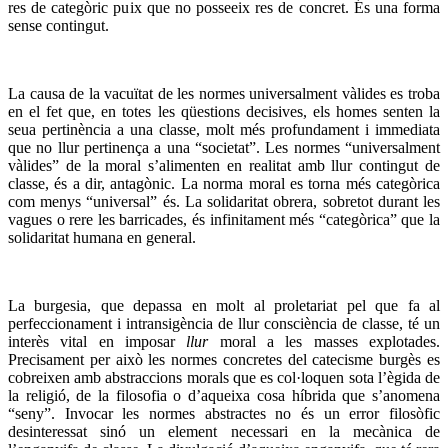
res de categòric puix que no posseeix res de concret. És una forma
sense contingut.
La causa de la vacuïtat de les normes universalment vàlides es troba
en el fet que, en totes les qüestions decisives, els homes senten la
seua pertinència a una classe, molt més profundament i immediata
que no llur pertinença a una “societat”. Les normes “universalment
vàlides” de la moral s’alimenten en realitat amb llur contingut de
classe, és a dir, antagònic. La norma moral es torna més categòrica
com menys “universal” és. La solidaritat obrera, sobretot durant les
vagues o rere les barricades, és infinitament més “categòrica” que la
solidaritat humana en general.
La burgesia, que depassa en molt al proletariat pel que fa al
perfeccionament i intransigència de llur consciència de classe, té un
interès vital en imposar
llur
moral a les masses explotades.
Precisament per això les normes concretes del catecisme burgès es
cobreixen amb abstraccions morals que es col·loquen sota l’ègida de
la religió, de la filosofia o d’aqueixa cosa híbrida que s’anomena
“seny”. Invocar les normes abstractes no és un error filosòfic
desinteressat sinó un element necessari en la mecànica de