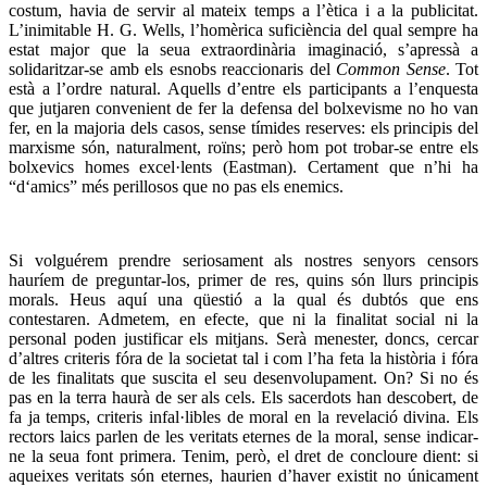
costum, havia de servir al mateix temps a l’ètica i a la publicitat.
L’inimitable H. G. Wells, l’homèrica suficiència del qual sempre ha
estat major que la seua extraordinària imaginació, s’apressà a
solidaritzar-se amb els esnobs reaccionaris del
Common Sense
. Tot
està a l’ordre natural. Aquells d’entre els participants a l’enquesta
que jutjaren convenient de fer la defensa del bolxevisme no ho van
fer, en la majoria dels casos, sense tímides reserves: els principis del
marxisme són, naturalment, roïns; però hom pot trobar-se entre els
bolxevics homes excel·lents (Eastman). Certament que n’hi ha
“d‘amics” més perillosos que no pas els enemics.
Si volguérem prendre seriosament als nostres senyors censors
hauríem de preguntar-los, primer de res, quins són llurs principis
morals. Heus aquí una qüestió a la qual és dubtós que ens
contestaren. Admetem, en efecte, que ni la finalitat social ni la
personal poden justificar els mitjans. Serà menester, doncs, cercar
d’altres criteris fóra de la societat tal i com l’ha feta la història i fóra
de les finalitats que suscita el seu desenvolupament. On? Si no és
pas en la terra haurà de ser als cels. Els sacerdots han descobert, de
fa ja temps, criteris infal·libles de moral en la revelació divina. Els
rectors laics parlen de les veritats eternes de la moral, sense indicar-
ne la seua font primera. Tenim, però, el dret de concloure dient: si
aqueixes veritats són eternes, haurien d’haver existit no únicament