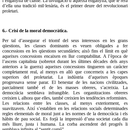
l’enganyifa de classe. La divulgació d’aqueixa enganyifa, que té rera
d’ella una tradició mil·lenària, és el primer deure del revolucionari
proletari.
6.- Crisi de la moral democràtica.
Per tal d’assegurar el triomf del seus interessos en les grans
qüestions, les classes dominants es veuen obligades a fer
concessions en les qüestions secundàries; això fins el límit en què
aqueixes concessions encaixen en llur comptabilitat. A l’època de
l’ascens capitalista (sobretot durant les últimes dècades dels anys
anteriors a la guerra) aqueixes concessions tingueren un caràcter
completament real, al menys en allò que concerneix a les capes
superiors del proletariat. La indústria d’aqueixes èpoques
progressava sense parar. El benestar de les nacions civilitzades,
parcialment també el de les masses obreres, s’acreixia. La
democràcia semblava infrangible. Les organitzacions obreres
creixien i, alhora que elles, també creixien les tendències reformistes.
Les relacions entre les classes, al menys exteriorment, es
suavitzaven. Així s’establien en les relacions socials determinades
regles elementals de moral junt a les normes de la democràcia i els
hàbits de pau social. Es forjà la impressió d’una societat cada dia
més lliure, justa i humana. La corba ascendent del progrés li
semblava infinita al “sentit comú”.