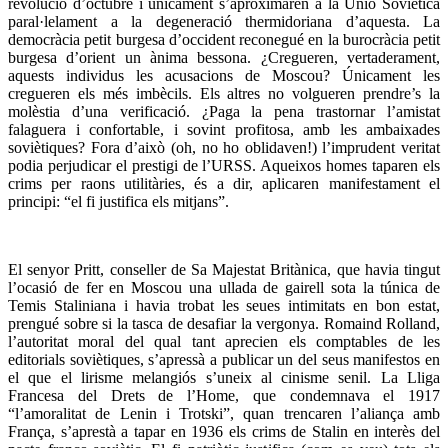
revolució d’octubre i únicament s’aproximaren a la Unió Soviètica
paral·lelament a la degeneració thermidoriana d’aquesta. La
democràcia petit burgesa d’occident reconegué en la burocràcia petit
burgesa d’orient un ànima bessona. ¿Cregueren, vertaderament,
aquests individus les acusacions de Moscou? Únicament les
cregueren els més imbècils. Els altres no volgueren prendre’s la
molèstia d’una verificació. ¿Paga la pena trastornar l’amistat
falaguera i confortable, i sovint profitosa, amb les ambaixades
soviètiques? Fora d’això (oh, no ho oblidaven!) l’imprudent veritat
podia perjudicar el prestigi de l’URSS. Aqueixos homes taparen els
crims per raons utilitàries, és a dir, aplicaren manifestament el
principi: “el fi justifica els mitjans”.
El senyor Pritt, conseller de Sa Majestat Britànica, que havia tingut
l’ocasió de fer en Moscou una ullada de gairell sota la túnica de
Temis Staliniana i havia trobat les seues intimitats en bon estat,
prengué sobre si la tasca de desafiar la vergonya. Romaind Rolland,
l’autoritat moral del qual tant aprecien els comptables de les
editorials soviètiques, s’apressà a publicar un del seus manifestos en
el que el lirisme melangiós s’uneix al cinisme senil. La Lliga
Francesa del Drets de l’Home, que condemnava el 1917
“l’amoralitat de Lenin i Trotski”, quan trencaren l’aliança amb
França, s’aprestà a tapar en 1936 els crims de Stalin en interès del