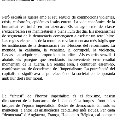
Però esclatà la guerra amb el seu seguici de commocions violentes,
crisis, catàstrofes, epidèmies i salts enrera. La vida econòmica de la
humanitat es trobà en un atzucac. Els antagonisme de classe
s’exacerbaren i es manifestaren a plena llum del dia. Els mecanismes
de seguretat de la democràcia començaren a esclatar un rere l’altre.
Les regles elementals de la moral es revelaren encara més fràgils que
les institucions de la democràcia i les il·lusions del reformisme. La
mentida, la calúmnia, la venalitat, la corrupció, la violència,
l’assassinat adquiriren proporcions inaudites. Als esperits senzills i
abatuts els paregué que semblants inconvenients eren resultat
momentani de la guerra. En realitat eren, i continuen essent-ho,
manifestacions de decadència de l’imperialisme. La putrefacció del
capitalisme significava la putrefacció de la societat contemporània
amb llur dret i llur moral.
La “síntesi” de l’horror imperialista és el feixisme, nascut
directament de la bancarrota de la democràcia burgesa front a les
tasques de l’època imperialista. Restes de democràcia tan sols es
mantenen ja entre les aristocràcies capitalistes més riques. Per cada
“demòcrata” d’Anglaterra, França, Holanda o Bèlgica, cal comptar