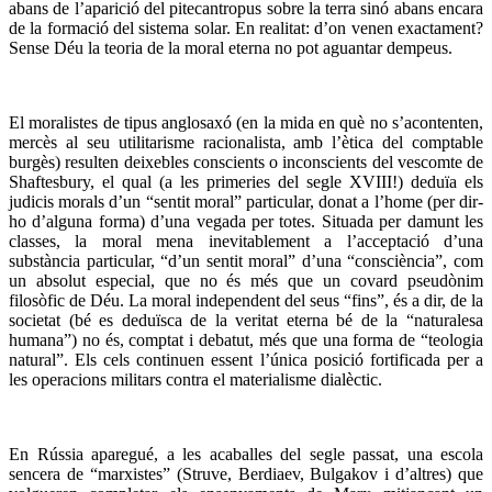
abans de l’aparició del pitecantropus sobre la terra sinó abans encara
de la formació del sistema solar. En realitat: d’on venen exactament?
Sense Déu la teoria de la moral eterna no pot aguantar dempeus.
El moralistes de tipus anglosaxó (en la mida en què no s’acontenten,
mercès al seu utilitarisme racionalista, amb l’ètica del comptable
burgès) resulten deixebles conscients o inconscients del vescomte de
Shaftesbury, el qual (a les primeries del segle XVIII!) deduïa els
judicis morals d’un “sentit moral” particular, donat a l’home (per dir-
ho d’alguna forma) d’una vegada per totes. Situada per damunt les
classes, la moral mena inevitablement a l’acceptació d’una
substància particular, “d’un sentit moral” d’una “consciència”, com
un absolut especial, que no és més que un covard pseudònim
filosòfic de Déu. La moral independent del seus “fins”, és a dir, de la
societat (bé es deduïsca de la veritat eterna bé de la “naturalesa
humana”) no és, comptat i debatut, més que una forma de “teologia
natural”. Els cels continuen essent l’única posició fortificada per a
les operacions militars contra el materialisme dialèctic.
En Rússia aparegué, a les acaballes del segle passat, una escola
sencera de “marxistes” (Struve, Berdiaev, Bulgakov i d’altres) que