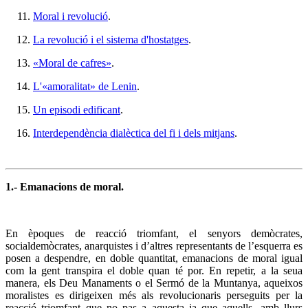
Moral i revolució
.
La revolució i el sistema d'hostatges
.
«Moral de cafres»
.
L'«amoralitat» de Lenin
.
Un episodi edificant
.
Interdependència dialèctica del fi i dels mitjans
.
1.- Emanacions de moral.
En èpoques de reacció triomfant, el senyors demòcrates,
socialdemòcrates, anarquistes i d’altres representants de l’esquerra es
posen a despendre, en doble quantitat, emanacions de moral igual
com la gent transpira el doble quan té por. En repetir, a la seua
manera, els Deu Manaments o el Sermó de la Muntanya, aqueixos
moralistes es dirigeixen més als revolucionaris perseguits per la
reacció triomfant que no pas a aquesta ja que aquells, amb llurs