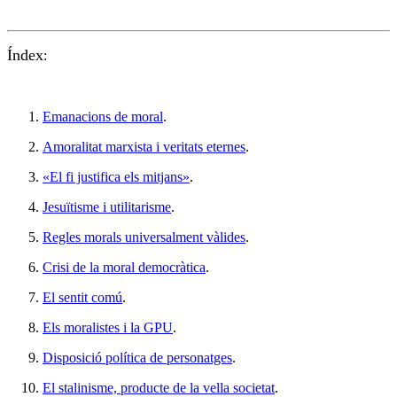
Índex
:
Emanacions de moral
.
Amoralitat marxista i veritats eternes
.
«El fi justifica els mitjans»
.
Jesuïtisme i utilitarisme
.
Regles morals universalment vàlides
.
Crisi de la moral democràtica
.
El sentit comú
.
Els moralistes i la GPU
.
Disposició política de personatges
.
El stalinisme, producte de la vella societat
.