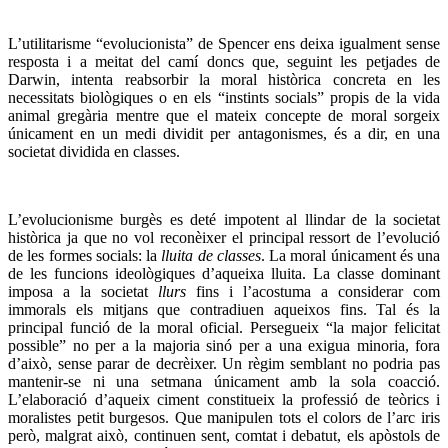
L’utilitarisme “evolucionista” de Spencer ens deixa igualment sense
resposta i a meitat del camí doncs que, seguint les petjades de
Darwin, intenta reabsorbir la moral històrica concreta en les
necessitats biològiques o en els “instints socials” propis de la vida
animal gregària mentre que el mateix concepte de moral sorgeix
únicament en un medi dividit per antagonismes, és a dir, en una
societat dividida en classes.
L’evolucionisme burgès es deté impotent al llindar de la societat
històrica ja que no vol reconèixer el principal ressort de l’evolució
de les formes socials: la
lluita de classes
. La moral únicament és una
de les funcions ideològiques d’aqueixa lluita. La classe dominant
imposa a la societat
llurs
fins i l’acostuma a considerar com
immorals els mitjans que contradiuen aqueixos fins. Tal és la
principal funció de la moral oficial. Persegueix “la major felicitat
possible” no per a la majoria sinó per a una exigua minoria, fora
d’això, sense parar de decrèixer. Un règim semblant no podria pas
mantenir-se ni una setmana únicament amb la sola coacció.
L’elaboració d’aqueix ciment constitueix la professió de teòrics i
moralistes petit burgesos. Que manipulen tots el colors de l’arc iris
però, malgrat això, continuen sent, comtat i debatut, els apòstols de