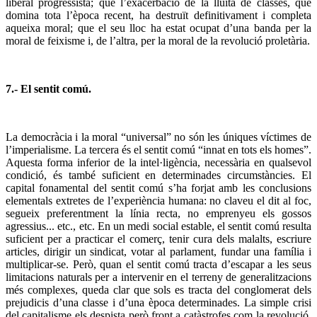
liberal progressista; que l’exacerbació de la lluita de classes, que
domina tota l’època recent, ha destruït definitivament i completa
aqueixa moral; que el seu lloc ha estat ocupat d’una banda per la
moral de feixisme i, de l’altra, per la moral de la revolució proletària.
7.- El sentit comú.
La democràcia i la moral “universal” no són les úniques víctimes de
l’imperialisme. La tercera és el sentit comú “innat en tots els homes”.
Aquesta forma inferior de la intel·ligència, necessària en qualsevol
condició, és també suficient en determinades circumstàncies. El
capital fonamental del sentit comú s’ha forjat amb les conclusions
elementals extretes de l’experiència humana: no claveu el dit al foc,
segueix preferentment la línia recta, no emprenyeu els gossos
agressius... etc., etc. En un medi social estable, el sentit comú resulta
suficient per a practicar el comerç, tenir cura dels malalts, escriure
articles, dirigir un sindicat, votar al parlament, fundar una família i
multiplicar-se. Però, quan el sentit comú tracta d’escapar a les seus
limitacions naturals per a intervenir en el terreny de generalitzacions
més complexes, queda clar que sols es tracta del conglomerat dels
prejudicis d’una classe i d’una època determinades. La simple crisi
del capitalisme els despista però front a catàstrofes com la revolució,