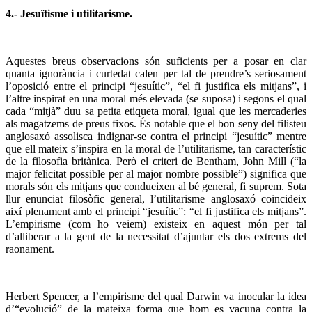
4.- Jesuïtisme i utilitarisme.
Aquestes breus observacions són suficients per a posar en clar
quanta ignorància i curtedat calen per tal de prendre’s seriosament
l’oposició entre el principi “jesuític”, “el fi justifica els mitjans”, i
l’altre inspirat en una moral més elevada (se suposa) i segons el qual
cada “mitjà” duu sa petita etiqueta moral, igual que les mercaderies
als magatzems de preus fixos. És notable que el bon seny del filisteu
anglosaxó assolisca indignar-se contra el principi “jesuític” mentre
que ell mateix s’inspira en la moral de l’utilitarisme, tan característic
de la filosofia britànica. Però el criteri de Bentham, John Mill (“la
major felicitat possible per al major nombre possible”) significa que
morals són els mitjans que condueixen al bé general, fi suprem. Sota
llur enunciat filosòfic general, l’utilitarisme anglosaxó coincideix
així plenament amb el principi “jesuític”: “el fi justifica els mitjans”.
L’empirisme (com ho veiem) existeix en aquest món per tal
d’alliberar a la gent de la necessitat d’ajuntar els dos extrems del
raonament.
Herbert Spencer, a l’empirisme del qual Darwin va inocular la idea
d’“evolució” de la mateixa forma que hom es vacuna contra la