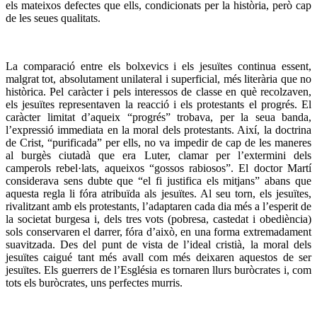
els mateixos defectes que ells, condicionats per la història, però cap
de les seues qualitats.
La comparació entre els bolxevics i els jesuïtes continua essent,
malgrat tot, absolutament unilateral i superficial, més literària que no
històrica. Pel caràcter i pels interessos de classe en què recolzaven,
els jesuïtes representaven la reacció i els protestants el progrés. El
caràcter limitat d’aqueix “progrés” trobava, per la seua banda,
l’expressió immediata en la moral dels protestants. Així, la doctrina
de Crist, “purificada” per ells, no va impedir de cap de les maneres
al burgès ciutadà que era Luter, clamar per l’extermini dels
camperols rebel·lats, aqueixos “gossos rabiosos”. El doctor Martí
considerava sens dubte que “el fi justifica els mitjans” abans que
aquesta regla li fóra atribuïda als jesuïtes. Al seu torn, els jesuïtes,
rivalitzant amb els protestants, l’adaptaren cada dia més a l’esperit de
la societat burgesa i, dels tres vots (pobresa, castedat i obediència)
sols conservaren el darrer, fóra d’això, en una forma extremadament
suavitzada. Des del punt de vista de l’ideal cristià, la moral dels
jesuïtes caigué tant més avall com més deixaren aquestos de ser
jesuïtes. Els guerrers de l’Església es tornaren llurs buròcrates i, com
tots els buròcrates, uns perfectes murris.