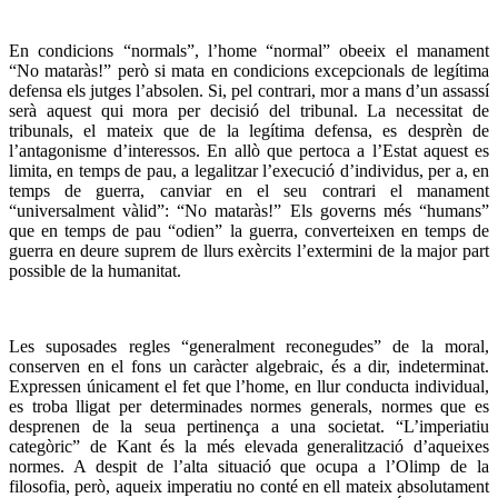
En condicions “normals”, l’home “normal” obeeix el manament
“No mataràs!” però si mata en condicions excepcionals de legítima
defensa els jutges l’absolen. Si, pel contrari, mor a mans d’un assassí
serà aquest qui mora per decisió del tribunal. La necessitat de
tribunals, el mateix que de la legítima defensa, es desprèn de
l’antagonisme d’interessos. En allò que pertoca a l’Estat aquest es
limita, en temps de pau, a legalitzar l’execució d’individus, per a, en
temps de guerra, canviar en el seu contrari el manament
“universalment vàlid”: “No mataràs!” Els governs més “humans”
que en temps de pau “odien” la guerra, converteixen en temps de
guerra en deure suprem de llurs exèrcits l’extermini de la major part
possible de la humanitat.
Les suposades regles “generalment reconegudes” de la moral,
conserven en el fons un caràcter algebraic, és a dir, indeterminat.
Expressen únicament el fet que l’home, en llur conducta individual,
es troba lligat per determinades normes generals, normes que es
desprenen de la seua pertinença a una societat. “L’imperiatiu
categòric” de Kant és la més elevada generalització d’aqueixes
normes. A despit de l’alta situació que ocupa a l’Olimp de la
filosofia, però, aqueix imperatiu no conté en ell mateix absolutament