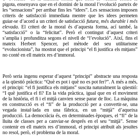
pigota, ensenyava que en el domini de la moral l’evolució parteix de
les “sensacions” per arribar fins les “idees”. Les sensacions imposen
criteris de satisfacció immediata mentre que les idees permeten
guiar-se d’acord a un criteri de satisfacció
futura, més durable i més
elevada
. El criteri de la moral és d’aquesta forma, ací també, la
“satisfacció” o la “felicitat”. Però el contingut d’aquest criteri
s’amplia i profunditza segons el nivell de “l’evolució”. Així, fins el
mateix Herbert Spencer, pel mètode del seu utilitarisme
“evolucionista”, ha mostrat que el principi “el fi justifica els mitjans”
no conté en ell mateix res d’immoral.
Però seria ingenu esperar d’aquest “principi” abstracte una resposta
a la qüestió pràctica: “Què es pot i què no es pot fer?”. A més a més,
el principi: “el fi justifica els mitjans” suscita naturalment la qüestió:
“I què justifica el fi? En la vida pràctica, igual que en el moviment
de la història, el fi i el mitjà canvien sense parar de lloc. La màquina
en construcció es el “fi” de la producció per a convertir-se, una
vegada instal·lada en una fàbrica, en un “mitjà” d’aqueixa
producció. La democràcia és, en determinades èpoques, el “fi” de la
lluita de classes per a canviar-se després en el seu “mitjà”. Sense
contenir en ell mateix res d’immoral, el principi atribuït als jesuïtes
no resol, però, el problema de la moral.