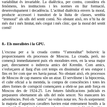
variabilitat és invariable. La dialèctica, per contra, considera els
fenòmens, les institucions i les normes en llur formació,
desenvolupament i decadència. L’actitud dialèctica envers la moral,
producte accessori i transitori de la lluita de classes, sembla
“immoral” als ulls del sentit comú. No obstant això, res n’hi ha de
més dur i més limitat, més cregut i més cínic, que la moral del sentit
comú!
8.- Els moralistes i la GPU.
L’excusa per a la croada contra “l’amoralitat” bolxevic la
proporcionaren els processos de Moscou. La croada, però, no
començà immediatament puix els moralistes eren, en la seua major
part, directament o indirecta amics del Kremlin. Com amics,
s’esforçaren al llarg d'un cert temps en dissimular el seu estupor i
fins en fer com que res havia passat. No obstant això, els processos
de Moscou de cap manera són un atzar. El servilisme i la hipocresia,
el culte oficial a la mentida, la compra de consciències i totes les
altres formes de corrupció començaren a obrir-se pas amb força en
Moscou des de 1924-25. Les futures falsificacions judicials es
prepararen obertament als ulls del món sencer. No mancaren les
advertències. Però els “amics” no volien notar res. No és sorprenent:
la majoria d’aqueixos cavallers havien estat enterament hostils a la