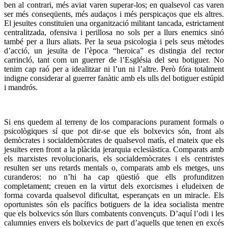
ben al contrari, més aviat varen superar-los; en qualsevol cas varen
ser més conseqüents, més audaços i més perspicaços que els altres.
El jesuïtes constituïen una organització militant tancada, estrictament
centralitzada, ofensiva i perillosa no sols per a llurs enemics sinó
també per a llurs aliats. Per la seua psicologia i pels seus mètodes
d’acció, un jesuïta de l’època “heroica” es distingia del rector
carrincló, tant com un guerrer de l’Església del seu botiguer. No
tenim cap raó per a idealitzar ni l’un ni l’altre. Però fóra totalment
indigne considerar al guerrer fanàtic amb els ulls del botiguer estúpid
i mandrós.
Si ens quedem al terreny de los comparacions purament formals o
psicològiques sí que pot dir-se que els bolxevics són, front als
demòcrates i socialdemòcrates de qualsevol matís, el mateix que els
jesuïtes eren front a la plàcida jerarquia eclesiàstica. Comparats amb
els marxistes revolucionaris, els socialdemòcrates i els centristes
resulten ser uns retards mentals o, comparats amb els metges, uns
curanderos: no n’hi ha cap qüestió que ells profunditzen
completament; creuen en la virtut dels exorcismes i eludeixen de
forma covarda qualsevol dificultat, esperançats en un miracle. Els
oportunistes són els pacífics botiguers de la idea socialista mentre
que els bolxevics són llurs combatents convençuts. D’aquí l’odi i les
calumnies envers els bolxevics de part d’aquells que tenen en excés