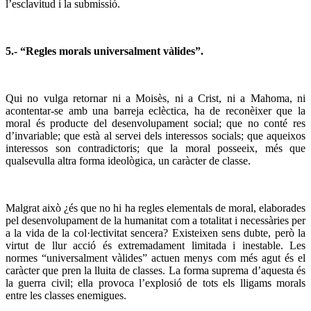
l’esclavitud i la submissió.
5.- “Regles morals universalment vàlides”.
Qui no vulga retornar ni a Moisès, ni a Crist, ni a Mahoma, ni
acontentar-se amb una barreja eclèctica, ha de reconèixer que la
moral és producte del desenvolupament social; que no conté res
d’invariable; que està al servei dels interessos socials; que aqueixos
interessos son contradictoris; que la moral posseeix, més que
qualsevulla altra forma ideològica, un caràcter de classe.
Malgrat això ¿és que no hi ha regles elementals de moral, elaborades
pel desenvolupament de la humanitat com a totalitat i necessàries per
a la vida de la col·lectivitat sencera? Existeixen sens dubte, però la
virtut de llur acció és extremadament limitada i inestable. Les
normes “universalment vàlides” actuen menys com més agut és el
caràcter que pren la lluita de classes. La forma suprema d’aquesta és
la guerra civil; ella provoca l’explosió de tots els lligams morals
entre les classes enemigues.