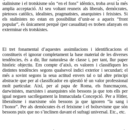
stalinisme i el trotskisme són “en el fons” idèntics, troba avui la més
amplia acceptació. Al seu voltant reuneix als liberals, demòcrates,
pietosos catòlics, idealistes, pragmatistes, anarquistes i feixistes. Si
els stalinistes no estan en possibilitat d’unir-se a aqueix “front
popular”, és únicament perquè (per casualitat) es troben afanyats en
exterminar els trotskistes.
El tret fonamental d’aquestes assimilacions i identificacions el
constitueix el ignorar completament la base material de les diverses
tendències, és a dir, llur naturalesa de classe i, per tant, llur paper
històric objectiu. Em compte d’això, es valoren i classifiquen les
distintes tendències segons qualsevol indici exterior i secundari; el
més a sovint segons la seua actitud envers tal o tal altre principi
abstracte que per al classificador en qüestió té un valor professional
molt particular. Així, per al papa de Roma, els francmaçons,
darwinistes, marxistes i anarquistes són bessons ja que tots ells per
igual neguen sacrílegament la Immaculada Concepció. Per a Hitler,
liberalisme i marxisme són bessons ja que ignoren “la sang i
l’honor”. Per als demòcrates és el feixisme i el bolxevisme que són
bessons puix que no s’inclinen davant el sufragi universal. Etc., etc.