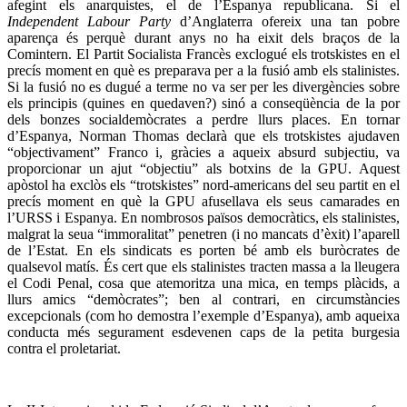
afegint els anarquistes, el de l’Espanya republicana. Si el
Independent Labour Party
d’Anglaterra ofereix una tan pobre
aparença és perquè durant anys no ha eixit dels braços de la
Comintern. El Partit Socialista Francès exclogué els trotskistes en el
precís moment en què es preparava per a la fusió amb els stalinistes.
Si la fusió no es dugué a terme no va ser per les divergències sobre
els principis (quines en quedaven?) sinó a conseqüència de la por
dels bonzes socialdemòcrates a perdre llurs places. En tornar
d’Espanya, Norman Thomas declarà que els trotskistes ajudaven
“objectivament” Franco i, gràcies a aqueix absurd subjectiu, va
proporcionar un ajut “objectiu” als botxins de la GPU. Aquest
apòstol ha exclòs els “trotskistes” nord-americans del seu partit en el
precís moment en què la GPU afusellava els seus camarades en
l’URSS i Espanya. En nombrosos països democràtics, els stalinistes,
malgrat la seua “immoralitat” penetren (i no mancats d’èxit) l’aparell
de l’Estat. En els sindicats es porten bé amb els buròcrates de
qualsevol matís. És cert que els stalinistes tracten massa a la lleugera
el Codi Penal, cosa que atemoritza una mica, en temps plàcids, a
llurs amics “demòcrates”; ben al contrari, en circumstàncies
excepcionals (com ho demostra l’exemple d’Espanya), amb aqueixa
conducta més segurament esdevenen caps de la petita burgesia
contra el proletariat.