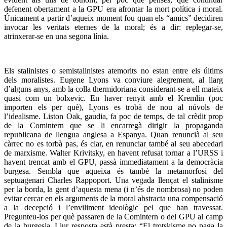
defenent obertament a la GPU era afrontar la mort política i moral.
Únicament a partir d’aqueix moment fou quan els “amics” decidiren
invocar les veritats eternes de la moral; és a dir: replegar-se,
atrinxerar-se en una segona línia.
Els stalinistes o semistalinistes atemorits no estan entre els últims
dels moralistes. Eugene Lyons va conviure alegrement, al llarg
d’alguns anys, amb la colla thermidoriana considerant-se a ell mateix
quasi com un bolxevic. En haver renyit amb el Kremlin (poc
importen els per què), Lyons es trobà de nou al núvols de
l’idealisme. Liston Oak, gaudia, fa poc de temps, de tal crèdit prop
de la Comintern que se li encarregà dirigir la propaganda
republicana de llengua anglesa a Espanya. Quan renuncià al seu
càrrec no es torbà pas, és clar, en renunciar també al seu abecedari
de marxisme. Walter Krivitsky, en havent refusat tornar a l’URSS i
havent trencat amb el GPU, passà immediatament a la democràcia
burgesa. Sembla que aqueixa és també la metamorfosi del
septuagenari Charles Rappoport. Una vegada llençat el stalinisme
per la borda, la gent d’aquesta mena (i n’és de nombrosa) no poden
evitar cercar en els arguments de la moral abstracta una compensació
a la decepció i l’enviliment ideològic pel que han travessat.
Pregunteu-los per què passaren de la Comintern o del GPU al camp
de la burgesia. Llur resposta està presta: “El trotskisme no paga la