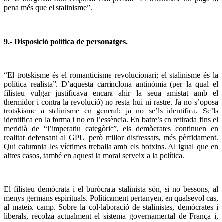
pena més que el stalinisme”.
9.- Disposició política de personatges.
“
El trotskisme és el romanticisme revolucionari; el stalinisme és la
política realista”. D’aquesta carrinclona antinòmia (per la qual el
filisteu vulgar justificava encara ahir la seua amistat amb el
thermidor i contra la revolució) no resta hui ni rastre. Ja no s’oposa
trotskisme a stalinisme en general; ja no se’ls identifica. Se’ls
identifica en la forma i no en l’essència. En batre’s en retirada fins el
meridià de “l’imperatiu categòric”, els demòcrates continuen en
realitat defensant al GPU però millor disfressats, més pèrfidament.
Qui calumnia les víctimes treballa amb els botxins. Al igual que en
altres casos, també en aquest la moral serveix a la política.
El filisteu demòcrata i el buròcrata stalinista són, si no bessons, al
menys germans espirituals. Políticament pertanyen, en qualsevol cas,
al mateix camp. Sobre la col·laboració de stalinistes, demòcrates i
liberals, recolza actualment el sistema governamental de França i,