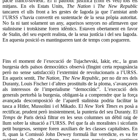
pacte franco-soviètic. El fi patriòtic justifica (com es veu) tots els
mitjans. En els Estats Units,
The Nation
i
The New Republic
tancaren el ulls front a les gestes de Iagoda ja que l’amistat amb
l’URSS s’havia convertit en sustentacle de la seua pròpia autoritat.
No fa ni tant solament un any, aqueixos senyors no afirmaven que
stalinisme i trotskisme foren idèntics. Estaven obertament en favor
de Stalin, del seu esperit realista, de la seua justícia i del seu Iagoda.
En aquesta posició es mantingueren tant de temps com pogueren.
Fins el moment de l’execució de Tujachevski, Iakir, etc., la gran
burgesia dels països democràtics observà (fingint certa repugnància
però no sense satisfacció) l’extermini de revolucionaris a l’URSS.
En aqueix sentit,
The Nation, The New Republic
, per no dir res dels
Duranty, Louis Fischer i d’altres prostituïts de la ploma, s’avançaven
als interessos de l’imperialisme “democràtic”. L’execució dels
generals pertorbà la burgesia, obligant-la a comprendre que la força
avançada descomposició de l’aparell stalinista podria facilitar la
tasca a Hitler, Mussolini i el Mikado. El
New York Times
es posà a
rectificar, prudent però insistentment, la punteria del seu Duranty. El
Temps
de Paris deixà filtrar en les seus columnes un dèbil raig de
llum sobre la situació a l’URSS. Pel que fa als moralistes i sicofants
petit burgesos, sempre foren auxiliars de les classes capitalistes. En
fi, quan la Comissió John Dewey formulà llur veredicte, es va fer
evident als ulls de tothom, per poc que pensés, que continuar