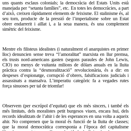
uns quants esclaus colonials; la democràcia del Estats Units està
manejada per “setanta famílies”, etc. En totes les democràcies, a part
d’això, creixen ràpidament elements de feixisme. El stalinisme és, al
seu torn, producte de la pressió de l’imperialisme sobre un Estat
obrer endarrerit i aïllat i, a la seua manera, és una complement
simètric del feixisme.
Mentre els filisteus idealistes (i naturalment el anarquistes en primer
lloc) denuncien sense treva “l’amoralitat” marxista en llur premsa,
els trusts nord-americans gasten (segons paraules de John Lewis,
CIO) no menys de vuitanta milions de dòlars anuals en la lluita
pràctica contra la “desmoralització” revolucionària, és a dir: en
despeses d’espionatge, corrupció d’obrers, falsificacions judicials i
assassinats a mansalva. L’imperatiu categòric fa a vegades rutes
força sinuoses per tal de triomfar!
Observem (per escrúpol d’equitat) que els més sincers, i també els
més limitats, dels moralistes petit burgesos viuen, encara hui, dels
records idealitzats de l’ahir i de les esperances en una volta a aqueix
ahir. No comprenen que la moral és funció de la lluita de classes;
que la moral democràtica corresponia a l’època del capitalisme