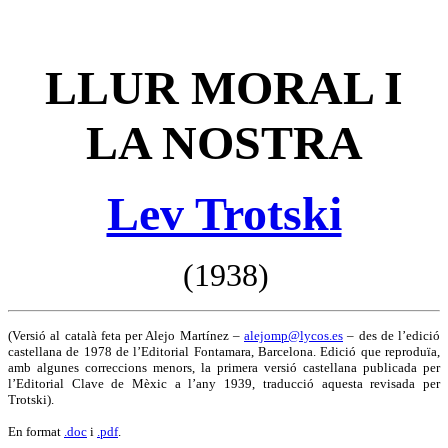
LLUR MORAL I
LA NOSTRA
Lev Trotski
(1938)
(Versió al català feta per Alejo Martínez –
alejomp@lycos.es
– des de l’edició
castellana de 1978 de l’Editorial Fontamara, Barcelona. Edició que reproduïa,
amb algunes correccions menors, la primera versió castellana publicada per
l’Editorial Clave de Mèxic a l’any 1939, traducció aquesta revisada per
Trotski).
En format
.doc
i
.pdf
.