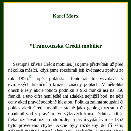
Karel Marx
*Francouzská Crédit mobilier
Sestupná křivka Crédit mobilier, jak jsme předvídali už před
několika měsíci, když jsme rozebírali její květnatou zprávu za
[a]
rok 1856,
opět poklesla. Tentokrát to vyvolává v
evropských finančních kruzích značný poplach. V několika
dnech klesly akcie tohoto podniku z 950 franků asi na 850
franků, a tato cifra není ještě ani zdaleka nejnižší bod, na nějž
ceny akcií pravděpodobně klesnou. Politika zajímá stoupání či
pokles akcií Crédit mobilier stejně jako geologa vzestup či
opadnutí vod v pravěku. Ve výkyvech kursu těchto akcií je
třeba rozlišovat různá období. Jejich první vydání v roce 1852
bylo provedeno chytře. Akcie byly rozděleny do tří sérií,