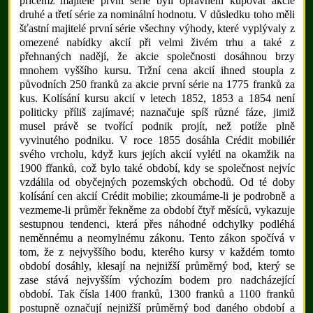
přičemž majitelé první série byli oprávněni kupovat akcie
druhé a třetí série za nominální hodnotu. V důsledku toho měli
šťastní majitelé první série všechny výhody, které vyplývaly z
omezené nabídky akcií při velmi živém trhu a také z
přehnaných nadějí, že akcie společnosti dosáhnou brzy
mnohem vyššího kursu. Tržní cena akcií ihned stoupla z
původních 250 franků za akcie první série na 1775 franků za
kus. Kolísání kursu akcií v letech 1852, 1853 a 1854 není
politicky příliš zajímavé; naznačuje spíš různé fáze, jimiž
musel právě se tvořící podnik projít, než potíže plně
vyvinutého podniku. V roce 1855 dosáhla Crédit mobiliér
svého vrcholu, když kurs jejích akcií vylétl na okamžik na
1900 fřanků, což bylo také období, kdy se společnost nejvíc
vzdálila od obyčejných pozemských obchodů. Od té doby
kolísání cen akcií Crédit mobilie; zkoumáme-li je podrobně a
vezmeme-li průměr řekněme za období čtyř měsíců, vykazuje
sestupnou tendenci, která přes náhodné odchylky podléhá
neměnnému a neomylnému zákonu. Tento zákon spočívá v
tom, že z nejvyššího bodu, kterého kursy v každém tomto
období dosáhly, klesají na nejnižší průměrný bod, který se
zase stává nejvyšším výchozím bodem pro nadcházející
období. Tak čísla 1400 franků, 1300 franků a 1100 franků
postupně označují nejnižší průměrný bod daného období a