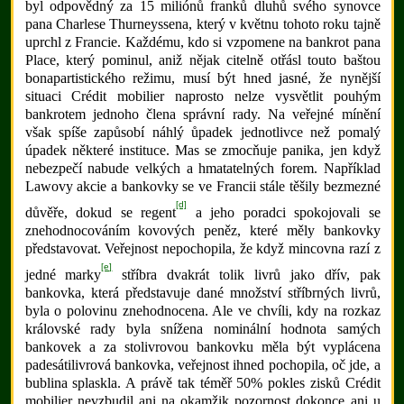
byl odpovědný za 15 miliónů franků dluhů svého synovce
pana Charlese Thurneyssena, který v květnu tohoto roku tajně
uprchl z Francie. Každému, kdo si vzpomene na bankrot pana
Place, který pominul, aniž nějak citelně otřásl touto baštou
bonapartistického režimu, musí být hned jasné, že nynější
situaci Crédit mobilier naprosto nelze vysvětlit pouhým
bankrotem jednoho člena správní rady. Na veřejné mínění
však spíše zapůsobí náhlý ůpadek jednotlivce než pomalý
úpadek některé instituce. Mas se zmocňuje panika, jen když
nebezpečí nabude velkých a hmatatelných forem. Například
Lawovy akcie a bankovky se ve Francii stále těšily bezmezné
[d]
důvěře, dokud se regent
a jeho poradci spokojovali se
znehodnocováním kovových peněz, které měly bankovky
představovat. Veřejnost nepochopila, že když mincovna razí z
[e]
jedné marky
stříbra dvakrát tolik livrů jako dřív, pak
bankovka, která představuje dané množství stříbrných livrů,
byla o polovinu znehodnocena. Ale ve chvíli, kdy na rozkaz
královské rady byla snížena nominální hodnota samých
bankovek a za stolivrovou bankovku měla být vyplácena
padesátilivrová bankovka, veřejnost ihned pochopila, oč jde, a
bublina splaskla. A právě tak téměř 50% pokles zisků Crédit
mobilier nevzbudil ani na okamžik pozornost dokonce ani u