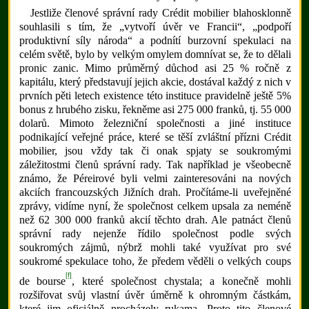
Jestliže členové správní rady Crédit mobilier blahosklonně
souhlasili s tím, že „vytvoří úvěr ve Francii“, „podpoří
produktivní síly národa“ a podnítí burzovní spekulaci na
celém světě, bylo by velkým omylem domnívat se, že to dělali
pronic zanic. Mimo průměrný důchod asi 25 % ročně z
kapitálu, který představují jejich akcie, dostával každý z nich v
prvních pěti letech existence této instituce pravidelně ještě 5%
bonus z hrubého zisku, řekněme asi 275 000 franků, tj. 55 000
dolarů. Mimoto železniční společnosti a jiné instituce
podnikající veřejné práce, které se těší zvláštní přízni Crédit
mobilier, jsou vždy tak či onak spjaty se soukromými
záležitostmi členů správní rady. Tak například je všeobecně
známo, že Péreirové byli velmi zainteresováni na nových
akciích francouzských Jižních drah. Pročítáme-li uveřejněné
zprávy, vidíme nyní, že společnost celkem upsala za neméně
než 62 300 000 franků akcií těchto drah. Ale patnáct členů
správní rady nejenže řídilo společnost podle svých
soukromých zájmů, nýbrž mohli také využívat pro své
soukromé spekulace toho, že předem věděli o velkých coups
[f]
de bourse
, které společnost chystala; a konečně mohli
rozšiřovat svůj vlastní úvěr úměrně k ohromným částkám,
které jim oficiálně procházely rukama. Proto tito členové