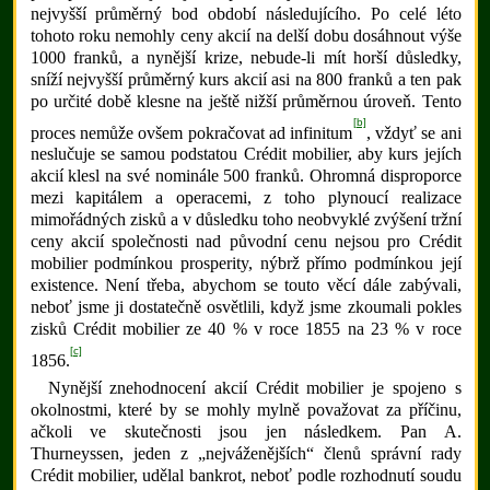
nejvyšší průměrný bod období následujícího. Po celé léto
tohoto roku nemohly ceny akcií na delší dobu dosáhnout výše
1000 franků, a nynější krize, nebude-li mít horší důsledky,
sníží nejvyšší průměrný kurs akcií asi na 800 franků a ten pak
po určité době klesne na ještě nižší průměrnou úroveň. Tento
[b]
proces nemůže ovšem pokračovat ad infinitum
, vždyť se ani
neslučuje se samou podstatou Crédit mobilier, aby kurs jejích
akcií klesl na své nominále 500 franků. Ohromná disproporce
mezi kapitálem a operacemi, z toho plynoucí realizace
mimořádných zisků a v důsledku toho neobvyklé zvýšení tržní
ceny akcií společnosti nad původní cenu nejsou pro Crédit
mobilier podmínkou prosperity, nýbrž přímo podmínkou její
existence. Není třeba, abychom se touto věcí dále zabývali,
neboť jsme ji dostatečně osvětlili, když jsme zkoumali pokles
zisků Crédit mobilier ze 40 % v roce 1855 na 23 % v roce
[c]
1856.
Nynější znehodnocení akcií Crédit mobilier je spojeno s
okolnostmi, které by se mohly mylně považovat za příčinu,
ačkoli ve skutečnosti jsou jen následkem. Pan A.
Thurneyssen, jeden z „nejváženějších“ členů správní rady
Crédit mobilier, udělal bankrot, neboť podle rozhodnutí soudu