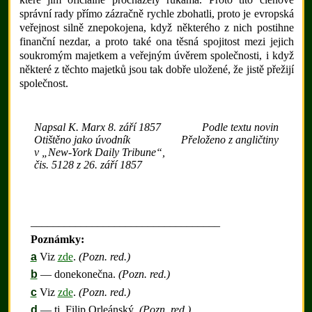
správní rady přímo zázračně rychle zbohatli, proto je evropská
veřejnost silně znepokojena, když některého z nich postihne
finanční nezdar, a proto také ona těsná spojitost mezi jejich
soukromým majetkem a veřejným úvěrem společnosti, i když
některé z těchto majetků jsou tak dobře uložené, že jistě přežijí
společnost.
Napsal K. Marx 8. září 1857
Podle textu novin
Otištěno jako úvodník
Přeloženo z angličtiny
v „New-York Daily Tribune“,
čis. 5128 z 26. září 1857
__________________________________
Poznámky:
a
Viz
zde
.
(Pozn. red.)
b
— donekonečna.
(Pozn. red.)
c
Viz
zde
.
(Pozn. red.)
d
— tj. Filip Orleánský.
(Pozn. red.)