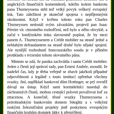
anglických finančních komentátorů, kdežto kolem bankrotu
pana Thurneyssena strhl teď velký povyk veškerý evropský
tisk. Tato záležitost je skutečně spojena s nepříjemnými
okolnostmi. Když v květnu tohoto roku pan Charles
Thurneyssen nedostál svým závazkům, projevil pan Isaac
Péreire víc ctnostného rozhořčení, než bylo u něho obvyklé, a
začal v londýnském tisku slavnostně popírat, že by mezi
panem A. Thurneyssenem a Crédit mobilier na straně jedné a
neblahým defraudantem na straně druhé bylo nějaké spojení.
Ale nynější rozhodnutí francouzského soudu je v přímém
protikladu s tvrzením tohoto slovutného pána.
Mimoto se zdá, že panika zachvátila i samu Crédit mobilier.
Jeden z členů její správní rady, pan Ernest Andrée, usoudil, že
nadešel čas, kdy je třeba veřejně se zbavit jakékoli případné
odpovědnosti a legálně s touto institucí zpřetrhat všechny
svazky. Jiní, například bankovní dům Hottinger, se prý rovněž
dávají na ústup. Když sami kormidelníci nasedají do
záchranných člunů, mohou cestující právem považovat loď za
ztracenou. A konečně, těsné svazky Thurneyssena s
petrohradským bankovním domem Stieglitz a s velkými
ruskými železničními projekty jistě poskytnou evropským
finančním kruhům dostatek látky k přemýšlení.