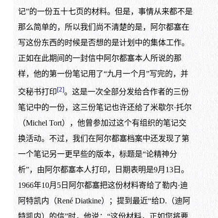
记”的一份五十七页的材料。但是，事情从来都不是
那么简单的，所以我们尚不清楚的是，阿尔都塞在
写这份东西的时候是否想的是计划中的集体工作。
正如在此期间的一封信中阿尔都塞本人所说的那
样，他的第一份笔记用了“九月一个月”写完的，并
[2]
交秘书打印
。这是一次全部分发给合作者的三份
笔记中的一份，这三份笔记也许还给了米歇尔·托尔
（Michel Tort），他曾参加过这个有组织的笔记交
换活动。不过，我们在阿尔都塞档案中还发现了第
一个笔记另一更早些的版本，标题是“论精神分
析”，由阿尔都塞本人打印，日期表明是9月13日。
1966年10月5日阿尔都塞把这份材料寄给了勒内·迪
阿特凯内（René Diatkine）；提到最近“给D.（迪阿
特凯内）的信”时，他说：“这份材料，正如您将要