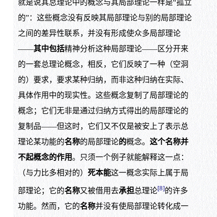
就是说其总理论中的概念与其局部理论一样是“孤立
的”：这些概念没有反映其局部理论与别的局部理论
之间的差异性联系，并没有形成使众多局部理论
——
其中包括
精神分析这种局部理论——区分开来
的一套总理论概念，相反，它们反映了一种（空洞
的）要求，要求某种归纳，而非这种归纳在实际、
具体作用中的现实性。这些概念复制了局部理论的
概念；它们无非是通过归纳方式得出的局部理论的
复制品——但这时，它们又不仅是被安上了表示总
理论某功能的
名称
的局部理论
的
概念。
这个名称并
不起概念的作用
。只须一个例子就能解释这一点：
（与力比多相对的）
死本能
这一概念实际上属于局
[8]
部理论；它的
名称
又被借用去
承担
总理论
的许多
功能。然而，它的
名称
并没有使局部理论转化成一