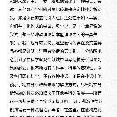
觉的未来》中），我们发现他做出了一种尝试，尝
试与其他既有学科的对象比较着来确定精神分析对
象。弗洛伊德的尝试引人注目之处在于如下事实：
它们并非化约式的尝试，毋宁说，是一些
差异性的
尝试（想一想冲动理论与本能理论之间的差异关
系）。我们也许可以说，这些尝试的存在及其
差异
品格都是证明，证明弗洛伊德意识到，十分清醒地
意识到了在科学客观性领域中思考精神分析理论对
象的必要。他不断地转向科学、科学的客观性，以
及各门既有科学，还有各种神话，正是在神话中他
预示了精神分析难题未来的解决方式，尽管精神分
析难题的解决必须取决于其他学科的发展——所有
这一切都提供了直接或间接证明， 证明弗洛伊德认
识到需要一种总理论。再者，在这里，在使构成总