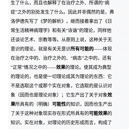
生了什么，而且也解释了在治疗之外、所谓的“病
症”之外的别处发生了什么。因此并非偶然的是，弗
洛伊德先写了《梦的解析》，继而接着拿出了《日
常生活精神病理学》和有关“诙谐”的理论，同样他
还谈论艺术、宗教等等。从原则上说，这种关于无
意识的理论，就是有关无意识
所有可能的
——体现
在治疗之中的、治疗之外的、“病态”之中的，还有
“正常”情况之中的——
效果
的理论。使其成为典型
的理论的，也是使一切理论成其为理论的东西：它
不是选取这个或那个实在对象，它选取的是认识对
象（因而也是理论对象）；它生产出了关于对象
效
果
所具有的（明确）
可能性
的知识，因而也生产出
了关于这种对象现实存在形式所具有的
可能效果
的
知识。实在对象，对理论的历史形成而言，构成了