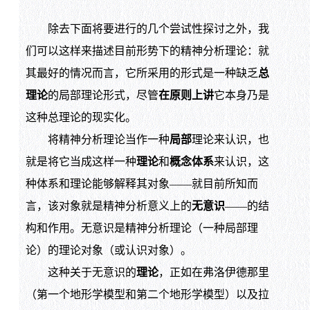
除去下面将要进行的几个尝试性探讨之外，我
们可以这样来描述目前形势下的精神分析理论：就
其最好的情况而言，它所采用的形式是一种缺乏
总
理论
的局部理论形式，尽管
在原则上讲
它本身乃是
这种总理论的现实化。
将精神分析理论当作一种
局部
理论来认识，也
就是将它当成这样一种
理论
和
概念体系
来认识，这
种体系和理论能够解释其对象——就目前所知而
言，该对象就是精神分析意义上的
无意识
——的结
构和作用。无意识是精神分析理论（一种局部理
论）的理论对象（或认识对象）。
这种关于无意识的
理论
，正如在弗洛伊德那里
（第一个地形学模型和第二个地形学模型）以及拉