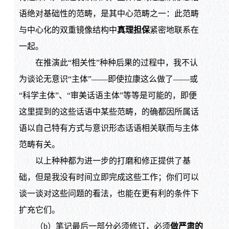
语绝对基础性的范畴，是其中心范畴之一：此范畴
与中心化的双重镜像结构中
真理担保
紧密地联系在
一起。
在推演此“相关性”种种后果的过程中，我不认
为谈论无意识“主体”——即使拉康这么做了——或
“科学主体”、“审美话语主体”等等是可能的，即便
这里提到的这些话语中某些范畴，的确都因所属话
语以自己特有方式与意识形态话语相关联而与主体
范畴有关。
以上种种都为进一步的打磨和修正提供了基
础，但是我没有时间立即完成这些工作；你们可以
谈一谈对这些问题的看法，也能在更有利的条件下
扩充它们。
（b）笔记最后一部分必须修订，必须
做严肃的