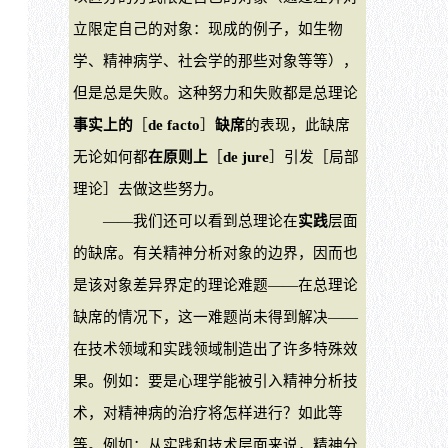
立限定自己的对象：现成的例子，如生物
学、精神病学、社会学的那些对象等等），
但是总是失败。这种努力和失败都是总理论
事实上的
［
de facto
］
缺席
的表现，此缺席
无论如何都
在原则上
［
de jure
］引发［局部
理论］去做这些努力。
——我们还可以看到总理论在
实践
层面
的缺席。有关精神分析对象的边界，因而也
是该对象差异界定的理论难题——在总理论
缺席的情况下，这一难题尚未得到解决——
在技术领域和实践领域制造出了许多特殊效
果。例如：要是心理学能被引入精神分析技
术，对精神病的治疗将怎样进行？如此等
等。例如：从实践和技术层面来说，精神分