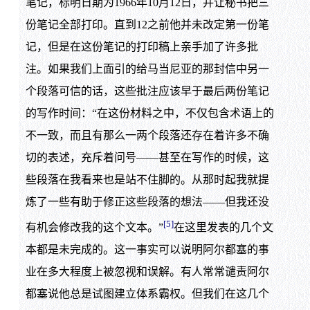
笔记，标明日期为1966年10月12日，并让秘书把三
份笔记全部打印。直到12之前他并未改定第一份笔
记，但是在这份笔记的打印稿上亲手加了许多批
注。如果我们上面引的给马当尼亚的那封信中另一
个段落可信的话，这些批注应该早于最后两份笔记
的写作时间：“在这份材料之中，不仅包含术语上的
不一致，而且有那么一两个段落还存在着许多不确
切的表述，充斥着问号——甚至在写作的时候，这
些段落在我看来也是站不住脚的。从那时起我就提
炼了一些有助于修正这些段落的想法——但我还没
[5]
有机会修改我的这个文本。”
在这里发表的几个文
本都是未完成的。这一事实可以说明阿尔都塞的事
业在多大程度上被忽视和误解。有人常常谴责阿尔
都塞说他总是试图建立体系霸权。但我们在这几个