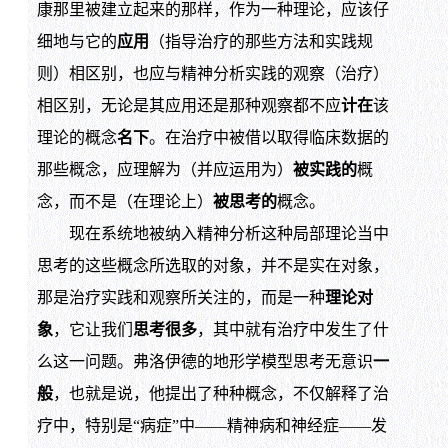
康那里被建立起来的那样，作为一种理论，应该仔
细地与它的
应用
（指导治疗的那些方法和实践规
则）相区别，也应与精神分析实践的观察（治疗）
相区别，无论是其应用还是那种观察都不应
计在
该
理论的概念
名下
。在治疗中被借以取得临床数据的
那些概念，应理解为（并应运用为）
被实践的
概
念，而不是（在理论上）
被思考的
概念。
现在系统地被纳入精神分析这种局部理论当中
思考的这些概念所选取的对象，并不是实在对象，
那是治疗实践和观察所关注的，而是一种
理论对
象
，它让我们
思考很多
，其中就有治疗中发生了什
么这一问题。弗洛伊德的地形学模型思考无意识
一
般
，也就是说，他提出了种种概念，不仅解释了治
疗中，特别是“病症”中——精神病和神经症——发