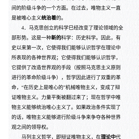
间的阶级斗争的一个方面。在过去，唯物主义一直
是被唯心主义
统治着
的。
4．马克思创立的科学巳经改变了理论领域的全
部形势。这是一种
新的
科学：历史科学。因此，有
史以来第一次，它使得我们能够认识哲学在理论中
所表现的各神世界观；它使得我们能够认识哲学，
它提供了改造世界观的手段（按照马克思主义原则
进行的革命阶级斗争），哲学因此进行了双重的革
命，“在历史上是唯心的”机械唯物主义，变成了辩
证唯物主义。力量平衡被翻过来了；现在哲学中唯
物主义能够统治唯心主义了。如果政治条件实现了
的话，唯物主义能够进行阶级斗争来争夺各种世界
观之间的领导权。
马列主义哲学，即辩证唯物主义，在
理论中
代