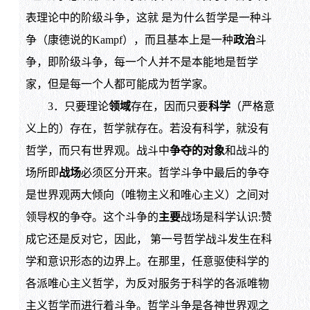
表理论中的阶级斗争，这就 是为什么哲学是一种斗
争（康德说的Kampf），而且基本上是一种
政治
斗
争，即阶级斗争，每一个人并不是本能地是哲学
家，但是每一个人都可能成为哲学家。
3．只要理论
领域
存在，因而只要
科学
（严格意
义上的）存在，哲学就存在。若没有科学，就没有
哲学，而只有世界观。战斗中
争夺
的对象
和战斗的
场所即
战场
必须区分开来。哲学斗争中最后的争夺
是世界观两大倾向（唯物主义和唯心主义）之间对
领导权的争夺。这个斗争的
主要
战场是科学认识:赞
成它还是反对它，因此， 第一号哲学战斗发生在科
学和意识形态的边界上。在那里，任意驱使科学的
各派唯心主义哲学，为反对服务于科学的各派唯物
主义哲学而进行着斗争。哲学斗争是各神世界观之