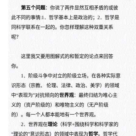
第五个问题
：你说了两件显然互相矛盾的或彼
此不同的事情:1．哲学基本上是政治的；2．哲学是
同科学联系在一起的。你忽样理解这种双重关系
呢？
这里我又要用图解式的和暂定的论点来回答
你。
1．阶级斗争中对立的阶级立场，在各种实际意
识形态（宗教、 伦理、法律、政治、美学）的领域
中“表现为”对抗倾向的
世界观
：最终归结为唯心主
义的（资产阶级的）和唯物主义的（无产阶级
的）。每一个人都本能地有一个世界观。
2．世界观在
理论
（科学+围绕科学和科学家的
“理论的”意识形态）的领域中表现为
哲学
。哲学代