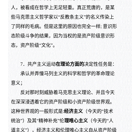
人，被看成在哲学上无足轻重。真正荒唐的，是某
些马克思主义哲学家以“反教条主义”的名义传染上
了同样的毛病。但是这里的原因也完全一样; 意识形
态阶级斗争的结果，因为当权的是资产阶级意识形
态，资产阶级“文化”。
7．共产主义运动
在理论方面的
决定性任务是：
承认并弄憧马列主义的科学和哲学的革命理论
意义；
反对那时刻威胁着马克思主义理论、并且今天
在深深浸透着它的资产阶级和小资产阶级世界观。
这种世界观的一般形式是:
经济主义
（今天的“技术
统治”）及其“精神补充”伦
理唯心主义
（今天的“人
道主义”），经济主义和伦理唯心主义自从资产阶级