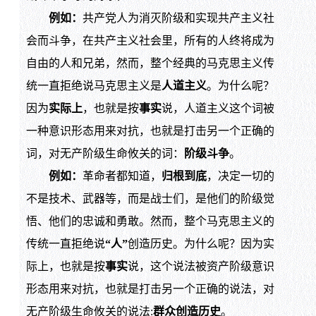
例如：
共产党人为消灭阶级和实现共产主义社
会而斗争，在共产主义社会里，所有的人终将成为
自由的人和兄弟，然而，整个经典的马克思主义传
统一直拒绝说马克思主义是
人道主义
。为什么呢？
因为
实际上
，也就是按
事实
说，人道主义这个词被
一种意识形态用来对抗，也就是打击另一个正确的
词，对无产阶级生命攸关的词：
阶级斗争
。
例如：
革命者都知道，
归根到底
，决定一切的
不是技术、武器等，而是战士们，是他们的阶级觉
悟、他们的忠诚和勇敢。然而，整个马克思主义的
传统一直拒绝说
“人”
创造历史。为什么呢？因为实
际上，也就是按
事实
说，这个说法被资产阶级意识
形态用来对抗，也就是打击另一个正确的说法，对
无产阶级生命攸关的说法:
群众创造历史
。