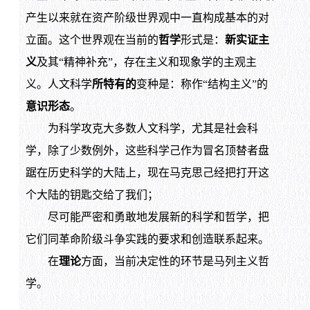
产生以来就在资产阶级世界观中一直构成基本的对
立面。这个世界观在当前的
哲学
形式是：
新实证主
义
及其“精神补充”，存在主义和现象学的主观主
义。人文科学
所特有的
变种是：称作“结构主义”的
意识形态
。
为科学攻克大多数人文科学，尤其是社会科
学，除了少数例外，这些科学己作为冒名顶替者盘
踞在历史科学的大陆上，现在马克思己经把打开这
个大陆的钥匙交给了我们；
尽可能严密和勇敢地发展新的科学和哲学，把
它们同革命阶级斗争实践的要求和创造联系起来。
在
理论
方面，当前决定性的环节是马列主义哲
学。