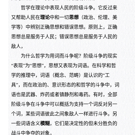
哲学在理论中表现人民的阶级斗争。它反过来
又帮助人民在
理论
中和一切
思想
（政治、伦理、美
学等）中辨别正确思想和错误思想。原则上，正确
思想总是服务于人民；错误思想总是服务于人民的
敌人，
为什么哲学为用词而斗争呢？阶级斗争的现实
“表现”为“思想”，思想又表现为词语。在科学和哲
学的推理中，词语（概念、范畴）是认识的“工
具”，而在政治的、意识形态的和哲学的斗争中，词
语也是武器、炸药或者镇静剂和毒药。有时，全部
阶级斗争在斗争中可以概括为支持一个词反对另一
个词，某些词语彼此之间象敌人一样进行斗争。另
一些词语含义
模糊
，它们是决定性的但未分胜负的
战斗中争夺的对象，