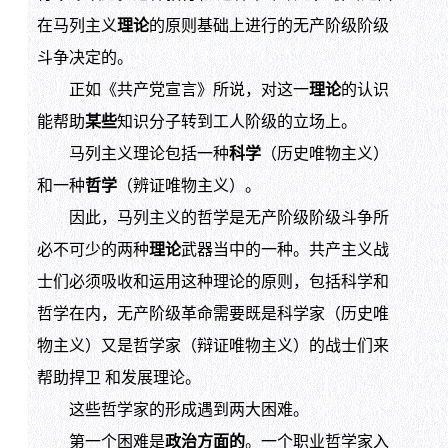
在马列主义
理论
的原则基础上进行的无产阶级阶级
斗争决定的。
正如《共产党宣言》所说，对这一
理论
的认识
能帮助
某些
知识分子转到工人阶级的立场上。
马列主义理论包括一种
科学
（历史唯物主义）
和一种
哲学
（辨证唯物主义）。
因此，马列主义的哲学是无产阶级阶级斗争所
必不可少的两种
理论
武器当中的一种。共产主义战
士们必须吸收和运用这种理论的原则，包括科学和
哲学在内，无产阶级革命需要既是科学家（历史唯
物主义）又是哲学家（辩证唯物主义）的战士们来
帮助捍卫 和发展理论。
这些哲学家的形成遇到两大困难。
第一个困难是
政治方面的
。一个职业哲学家入