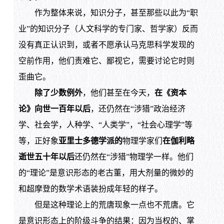
作为整体来说，知识分子，甚至那些以此为“职
业”的知识分子（人文科学的专门家、哲学家）反而
没有真正认识到，或者不愿承认马克思科学发现的
空前作用，他们责难它、鄙视它，需要讨论它时则
歪曲它。
除了少数例外
，他们甚至在今天，
在《资本
论》向世一百年以后
，还仍然在“涉猎”政治经济
学、社会学，人种学、“人类学”，“社会心理学”等
等，正好象
亚里士多德学派的
物理学家们
在伽利略
逝世五十年以后
还仍然在“涉猎”物理学一样。他们
的“理论”是意识形态的老古董，用大剂量的微妙的
和超摩登的数学术语装扮成年轻的样子。
但是这种理论上的荒唐现象一点也不荒唐。它
是意识形态上的阶级斗争的结果：因为当权的、掌