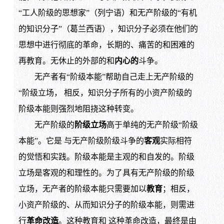
“工人阶级的思想家”（列宁语）和无产阶级的“有机
的知识分子”（葛兰西语），知识分子必须在他们的
思想中进行彻底的革命，长期的、痛苦的和困难的
再教育。无休止的外部的和
内心的
斗争。
无产者有“阶级本能”帮助自己走上无产阶级的
“阶级立场， 相反，知识分子所有的小资产阶级的
阶级本能则强烈地阻挠这种转变。
无产阶级的
阶级立场
高于单纯的无产阶级“阶级
本能”。它是 与无产阶级阶级斗争的
客观
实际相符
的觉悟和实践。阶级本能是主观的和自发的。阶级
立场是客观的和理性的。为了具有无产阶级的阶级
立场，无产者的阶级本能只需要加以
教育
；相反，
小资产阶级的、从而知识分子的阶级本能，则需进
行
革命改造
。这种教育和 这种革命改造，最终是由