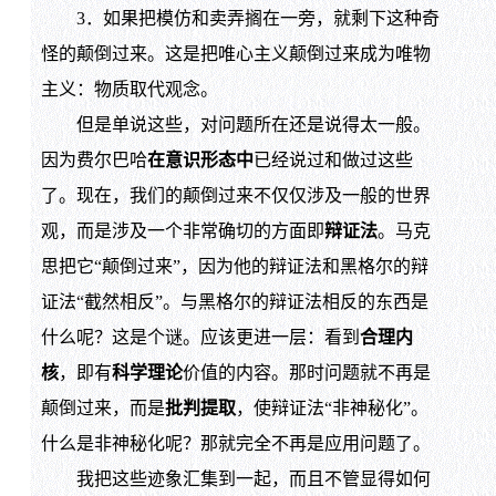
3．如果把模仿和卖弄搁在一旁，就剩下这种奇
怪的颠倒过来。这是把唯心主义颠倒过来成为唯物
主义：物质取代观念。
但是单说这些，对问题所在还是说得太一般。
因为费尔巴哈
在意识形态中
已经说过和做过这些
了。现在，我们的颠倒过来不仅仅涉及一般的世界
观，而是涉及一个非常确切的方面即
辩证法
。马克
思把它“颠倒过来”，因为他的辩证法和黑格尔的辩
证法“截然相反”。与黑格尔的辩证法相反的东西是
什么呢？这是个谜。应该更进一层：看到
合理内
核
，即有
科学理论
价值的内容。那时问题就不再是
颠倒过来，而是
批判提取
，使辩证法“非神秘化”。
什么是非神秘化呢？那就完全不再是应用问题了。
我把这些迹象汇集到一起，而且不管显得如何