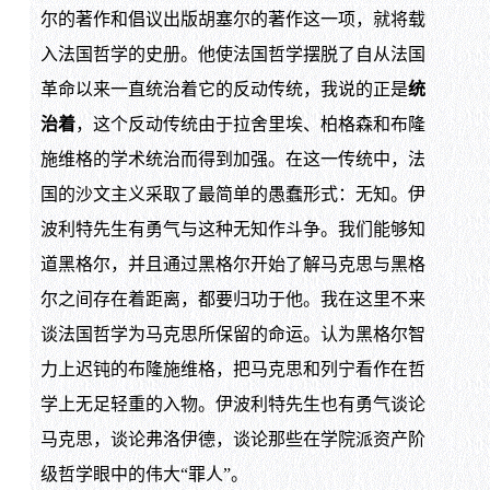
尔的著作和倡议出版胡塞尔的著作这一项，就将载
入法国哲学的史册。他使法国哲学摆脱了自从法国
革命以来一直统治着它的反动传统，我说的正是
统
治着
，这个反动传统由于拉舍里埃、柏格森和布隆
施维格的学术统治而得到加强。在这一传统中，法
国的沙文主义采取了最简单的愚蠢形式：无知。伊
波利特先生有勇气与这种无知作斗争。我们能够知
道黑格尔，并且通过黑格尔开始了解马克思与黑格
尔之间存在着距离，都要归功于他。我在这里不来
谈法国哲学为马克思所保留的命运。认为黑格尔智
力上迟钝的布隆施维格，把马克思和列宁看作在哲
学上无足轻重的入物。伊波利特先生也有勇气谈论
马克思，谈论弗洛伊德，谈论那些在学院派资产阶
级哲学眼中的伟大“罪人”。