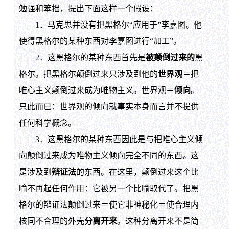
勉强和笨拙，提出下面这样一个假设：
1．马克思并没有把黑格尔“应用于”李嘉图。他
使得黑格尔的某种东西对李嘉图进行“加工”。
2．这黑格尔的某种东西首先是
被颠倒过来的
黑
格尔。把黑格尔颠倒过来只涉及到他的
世界观
＝把
唯心主义颠倒过来成为唯物主义。世界观＝
倾向
。
只此而已：世界观的倾向就事实本身而言并不提供
任何科学概念。
3．这黑格尔的某种东西因此是与把唯心主义倾
向颠倒过来成为唯物主义倾向完全不同的东西。这
是涉及到
辩证法
的东西。在这里，颠倒过来这个比
喻不再起任何作用：它被另一个比喻取代了。把黑
格尔的辩证法颠倒过来＝使它非神秘化＝使合理内
核同不合理的外壳
分离开来
。这种分离开来不是简