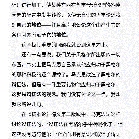
础）进行加工，使某种东西在哲学“无意识”的各种
因素的配置中发生转移，以使无意识的哲学论述找
到自己的
地位
——并且高声地谈论这个由产生它的
各种因素所赋予它的
地位
。
这些极其重要的问题我就谈到这里为止。
还有一点要说。我们关于黑格尔所出版的一切
东西，事实上把马克思自己承认他应归功于黑格尔
的那种积极的遗产漏掉了。马克思改造了黑格尔的
辩证法
，但是有一件重要礼物他应归功于黑格尔，
这就是
辩证法的观念
。我们没有讨论这一点。我想
就它略说几句。
在《资本论》德文第二版跋中，马克思是这样
讨论辩证法的：“辩证法在黑格尔手中神秘化了，但
这决没有妨碍他第一个全面地有意识地叙述了辩证