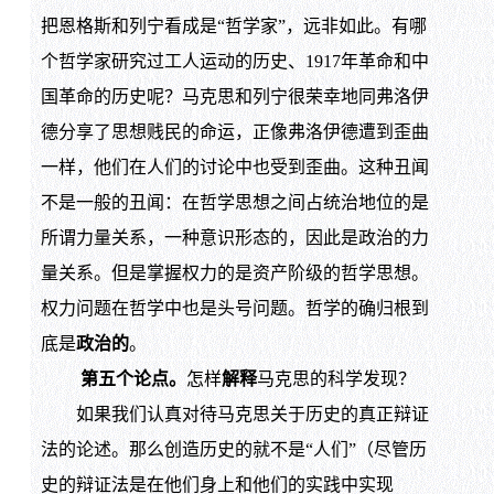
把恩格斯和列宁看成是“哲学家”，远非如此。有哪
个哲学家研究过工人运动的历史、1917年革命和中
国革命的历史呢？马克思和列宁很荣幸地同弗洛伊
德分享了思想贱民的命运，正像弗洛伊德遭到歪曲
一样，他们在人们的讨论中也受到歪曲。这种丑闻
不是一般的丑闻：在哲学思想之间占统治地位的是
所谓力量关系，一种意识形态的，因此是政治的力
量关系。但是掌握权力的是资产阶级的哲学思想。
权力问题在哲学中也是头号问题。哲学的确归根到
底是
政治的
。
第五个论点。
怎样
解释
马克思的科学发现？
如果我们认真对待马克思关于历史的真正辩证
法的论述。那么创造历史的就不是“人们”（尽管历
史的辩证法是在他们身上和他们的实践中实现