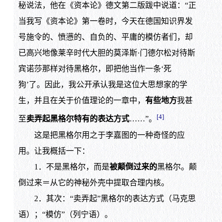
秘说法，他在《资本论》德文第二版跋中说道：“正
当我写《资本论》第一卷时，今天在德国知识界发
号施令的、愤懑的、自负的、平庸的模仿者们，却
已高兴地像莱辛时代大胆的莫泽斯·门德尔松对待斯
宾诺莎那样对待黑格尔，即把他当作一条‘死
狗’了。因此，我公开承认我是这位大思想家的学
生，并且在关于价值理论的一章中，
有些地方
我甚
[4]
至
卖弄起黑格尔特有的表达方式
……”。
这是把黑格尔用之于李嘉图的一种奇怪的应
用。让我概括一下：
1．不是黑格尔，而是
被颠倒过来的
黑格尔。颠
倒过来＝从它的神秘外壳中提取合理内核。
2．其次：“卖弄起”黑格尔的表达方式（马克思
语）；“模仿”（列宁语）。