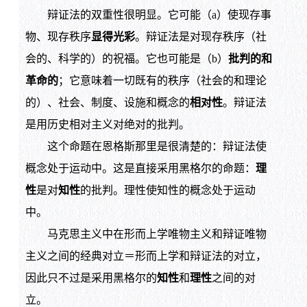
辩证法的双重性很明显。它可能（a）使现存事
物、现存秩序
显得光彩
。辩证法是对现存秩序（社
会的、科学的）的祝福。它也可能是（b）
批判的和
革命的
；它意味着一切既有的秩序（社会的和理论
的）、社会、制度、设施和概念的
相对性
。辩证法
是用历史相对主义对绝对的批判。
这个命题在恩格斯那里是很清楚的：辩证法使
概念处于运动中。这是直接采用黑格尔的命题：
理
性
是对
知性
的批判。理性使知性的概念处于运动
中。
马克思主义中在形而上学唯物主义和辩证唯物
主义之间的经典对立＝形而上学和辩证法的对立，
因此只不过是采用黑格尔的
知性
和
理性
之间的对
立。