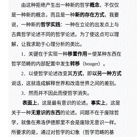
由这种拒绝产生出一种新的哲学
概念
，不仅仅
是一种新的概念，而且是一种
新的存在方式
，我要
说，一种新的
哲学实践
：一种在立论的出发点上与
古典哲学论述不同的哲学论述。为了使这点可以理
解，让我求助于心理分析的类比。
1．关键在于实现一种
移置作用
＝使某种东西在
哲学范畴的内部配置中发生
转移
（bouger）。
2．以使哲学论述改变其
方式
，即
以另一种方式
说话，这就造成解释世界和改造世界之间的差别。
3．然而并不因此而使哲学消失。
表面上
，这是最有意识的论述。
事实上
，这是
关于一种
无意识的东西
的论述。问题不在于废除哲
学，就像在弗洛伊德那里不会是废除无意识一样。
所要求的是，通过对哲学的幻象（哲学范畴的基