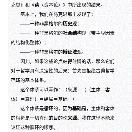
克思》和《读〈资本论〉》中所出现的结果。
基本上，我们在马克思那里发现了：
——一种非黑格尔的
历史
观；
——一种非黑格尔的
社会结构
观（带主导因素
的结构化整体）；
——一种非黑格尔的
辩证法
观。
因此，如果这些论点站得住脚的话，那么它们
对于哲学具有决定性的后果：首先是拒绝古典哲学
范畴的基本体系。
这个体系可以写作：（来源＝（（主体＝客
体）＝真理）＝结局＝基础。）
这个体系是
循环
的，因为
基础
是，主体和客体
的相符是一切真理的目的论
来源
。我在这里不能来
论证这种循环的顺序。