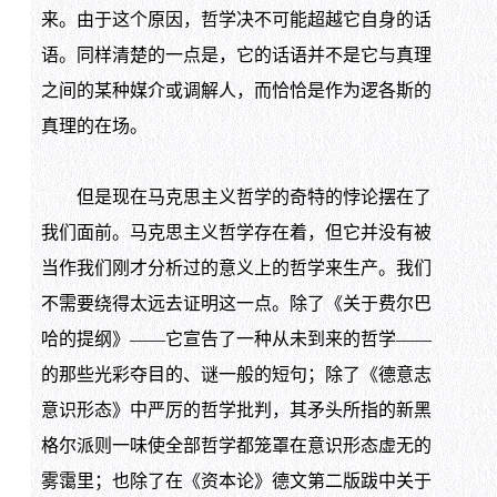
来。由于这个原因，哲学决不可能超越它自身的话
语。同样清楚的一点是，它的话语并不是它与真理
之间的某种媒介或调解人，而恰恰是作为逻各斯的
真理的在场。
但是现在马克思主义哲学的奇特的悖论摆在了
我们面前。马克思主义哲学存在着，但它并没有被
当作我们刚才分析过的意义上的哲学来生产。我们
不需要绕得太远去证明这一点。除了《关于费尔巴
哈的提纲》——它宣告了一种从未到来的哲学——
的那些光彩夺目的、谜一般的短句；除了《德意志
意识形态》中严厉的哲学批判，其矛头所指的新黑
格尔派则一味使全部哲学都笼罩在意识形态虚无的
雾霭里；也除了在《资本论》德文第二版跋中关于