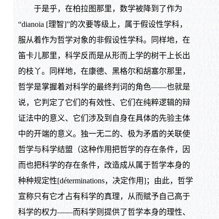
于是乎，在柏拉图那里，数学被降到了作为
“dianoia [理智]”的次要等级上，属于假设性学科，
服从着作为哲学对象的非假设性学科。同样地，在
笛卡儿那里，科学反而是从形而上学的树干上长出
的枝丫。同样地，在康德、黑格尔和胡塞尔那里，
哲学是掌握着对科学的最终判词的角色——也就是
说，它判定了它们的有效性、它们在纯粹逻辑的辩
证法中的意义、它们涉及到自身在具体的先验主体
中的开端的意义。独一无二的、极为矛盾的关联使
哲学与科学结盟（这种作用把哲学的存在条件，因
而也把科学的存在条件，改造成从属于哲学本身的
种种规定性[déterminations，决定作用]；由此，哲学
宣称只有它才占有科学的真理，从而赋予自己高于
科学的权力——而科学则提供了哲学本身的理性、