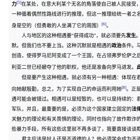
[5]
力
在某处，在意大利某个无名的角落使自己被人民接受
一种循着偶然性路线进行的推理，但这一推理给统一者之
[6]
身是空的（但勇敢的人坐满了它的周围）
。
人与地区的这种相遇要“获得成功”，就必须要先
发生
默。但我们也不要上当。这种沉默就是相遇的
政治
条件。
创造，使得罗马尼阿变成了一个王国，在占领弗罗伦萨之
利亚二世已经褫夺了他的职权，他还是准备向罗马进发。
但是要产生这种相遇，就必须有另一种相遇：体现在君
[8]
向她献殷勤，总之，为了实现自己的命运而利用她
。正
遇可能会被错过。相遇可以是短暂的，也可以是持续的：
军队，并且，最重要的是，必须为这个国家建立固定的
法
关魅力的理论和有关畏惧的理论，同时也指向了故作欺诈
些暴力手段，所有这些这里就不再多谈了，我要直接谈谈
君主应该是好人还是不道德的人？他必须学会成为不道