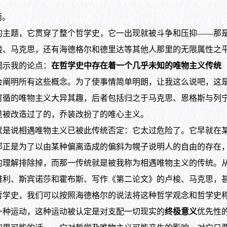
雨。
题，它贯穿了整个哲学史，它一出现就被斗争和压抑——那是伊
梭、马克思，还有海德格尔和德里达等其他人那里的无限属性之
示我的论点：
在哲学史中存在着一个几乎未知的唯物主义传统
会阐明所有这些概念。为了使事情简单明朗，让我这么说吧，这
可循的唯物主义大异其趣，后者包括归之于马克思、恩格斯与列
是被改造过了的，乔装改扮了的唯心主义。
是说相遇唯物主义已被此传统否定：它太过危险了。它早就在
那正是为了以由某种偏离造成的偏斜为幌子说明人的自由的存在
的理解排除掉，而那一传统就是被我称为相遇唯物主义的传统。
维利、斯宾诺莎和霍布斯、写作《第二论文》的卢梭、马克思，
哲学史，我们可以按照海德格尔的说法将这种哲学观念和哲学史
一种运动，这种运动被认定是对支配一切现实的
终极意义
优先性