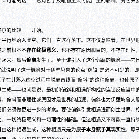
可能的话——它对哲学及唯物主义可能产生的影响，对它只要
尔的比较——开始。
行地落入虚空。它们一直这样落下。这不仅意味着，在世界形
成之前根本不存在
终极意义
，也不存在原因和目的，不存在理性
立起来。然后
偏离
发生了。至于谁引入了这个偏离的概念——它
”就说明了这一概念对于伊壁鸠鲁的论点“逻辑”是必不可少的，
原子在其落入虚空过程中脱离直线而“偏斜”的这种偏离，也使原
界生成——也就是说，最初的偏斜和相遇所构成的连锁反应当中
偏斜而非理性或原因才是世界的起源，偏斜也为伊壁鸠鲁大胆
我们必须做更进一步的考察。要使偏斜引发相遇进而创生世界，相
性、一切终极意义和一切理性的基础。但这相遇又不可能一直持
是由这种相遇生成，这种相遇只是为
原子本身赋予其现实性
，原