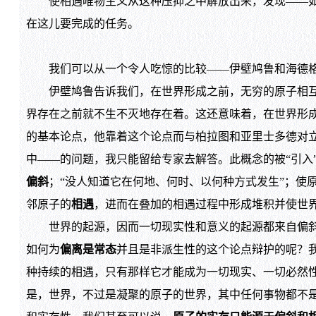
使相遇唯物主义从这种压抑之中解放出来，发现——如果
在这儿要完成的任务。
我们可以从一个令人吃惊的比较——伊壁鸠鲁和海德格
伊壁鸠鲁告诉我们，在世界形成之前，无穷的原子相互平
界存在之前就不生不灭地存在着。这还意味着，在世界形
的基本论点，他靠着这个论点而与柏拉图和亚里士多德对
中——的问题，我只能留给专家去解答。此概念的被“引入
偏斜
；“没人知道它在何地、何时、以何种方式发生”；使
邻原子的
相遇
，进而在叠加的相遇过程中形成堆积并使世
世界的起源，因而一切现实性和意义的起源都来自偏斜，
如何为
偏离是常态
并且是非派生性的这个论点辩护的呢？
种持续的相遇，只有那样它才能成为一切现实、一切必然
是，世界，不过是凝聚的原子的世界，其中任何事物都不