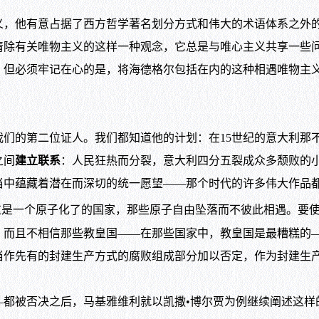
他有意占据了西方哲学著名划分方式和伟大的术语体系之外的
清除有关唯物主义的这样一种观念，它总是与唯心主义共享一些
：但必须牢记在心的是，将海德格尔包括在内的这种相遇唯物主
的第二位证人。我们都知道他的计划：在15世纪的意大利那不
之间
建立联系
：人民狂热而分裂，意大利四分五裂成众多颓败的
当中蕴藏着潜在而深切的统一愿望——那个时代的许多伟大作品
是一个原子化了的国家，那些原子自由坠落而不彼此相遇。要使
，而且不相信那些教皇国——在那些国家中，教皇国是最糟糕的
当作先有的封建生产方式的腐败组成部分加以否定，作为封建生
—都被否决之后，马基雅维利就以凯撒•博尔贾为例继续阐述这样