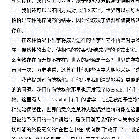
和实存性。我们甚至可以说，
原子的实存只能源于偏斜和
我们还可以以不同方式对此加以表述。世界可以被称
恰恰是某种纯粹偶然的结果，因为它取决于偏斜和偏离所
存在。
在这种情况下哲学将成为怎样的哲学？它不再是对事物
属于偶然性的事实，使相遇的效果“凝结成型”的形式事实
么有物存在而无却不存在？世界的起源是什么？世界的
存
再问一次：历史地看，还曾有其他哪些哲学大胆地采纳了
我曾提到过海德格尔。在他那里我们清楚地看到类似的趋
的的问题。我们在海德格尔那里也还发现了以es gibt［
物，
这里有
人……”es gibt［有］的哲学，“此是被给
种先验偶然性，世界的意义之某种先验偶然性将可能在这里
已被给予我们的一份“馈赠”，是我们别无选择的“有关事
切可能的终极意义的“在世之中在”就向我们“敞开”了。“此在