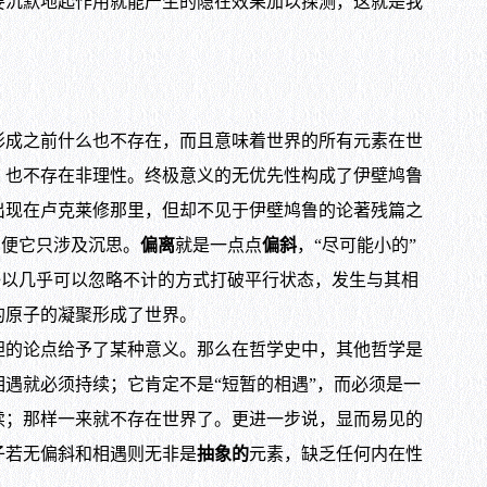
沉默地起作用就能产生的隐在效果加以探测，这就是我
成之前什么也不存在，而且意味着世界的所有元素在世
，也不存在非理性。终极意义的无优先性构成了伊壁鸠鲁
出现在卢克莱修那里，但却不见于伊壁鸠鲁的论著残篇之
即便它只涉及沉思。
偏离
就是一点点
偏斜
，“尽可能小的”
子以几乎可以忽略不计的方式打破平行状态，发生与其相
的原子的凝聚形成了世界。
的论点给予了某种意义。那么在哲学史中，其他哲学是
遇就必须持续；它肯定不是“短暂的相遇”，而必须是一
续；那样一来就不存在世界了。更进一步说，显而易见的
子若无偏斜和相遇则无非是
抽象的
元素，缺乏任何内在性