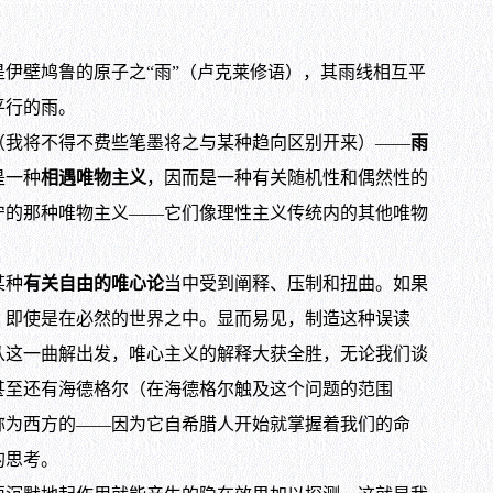
壁鸠鲁的原子之“雨”（卢克莱修语），其雨线相互平
平行的雨。
（我将不得不费些笔墨将之与某种趋向区别开来）——
雨
是一种
相遇唯物主义
，因而是一种有关随机性和偶然性的
宁的那种唯物主义——它们像理性主义传统内的其他唯物
某种
有关自由的唯心论
当中受到阐释、压制和扭曲。如果
，即使是在必然的世界之中。显而易见，制造这种误读
从这一曲解出发，唯心主义的解释大获全胜，无论我们谈
甚至还有海德格尔（在海德格尔触及这个问题的范围
称为西方的——因为它自希腊人开始就掌握着我们的命
的思考。