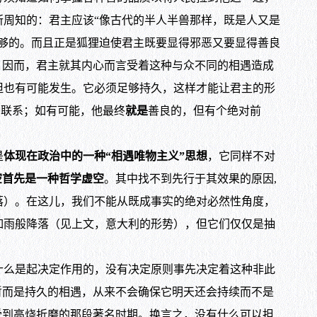
周知的：君主应该“像古代的半人半兽那样，既是人又是
够的。而且正是狐狸迫使君主既要显得邪恶又要显得善良
。因而，君主就其内心而言受着这种与众不同的相遇造成
但也有可能发生。它必须足够持久，这样才能让君主的形
相联系；如有可能，他最终
就是
善良的，但有个绝对前
是
体现在政治中的一种“相遇唯物主义”思想
，它同样不对
空首先是一种哲学虚空
。其中找不到先行于其效果的原因,
落）。在这儿，我们不能从既成事实的绝对必然性角度，
如雨般降落（见上文，意大利的形势），但它们仅仅是抽
么是起决定作用的，没有决定原则事先决定着这种非此
暂而是持久的相遇，从来不会确保它明天还会持续而不是
受到高烧折磨的那段著名时期。换言之，没有什么可以担