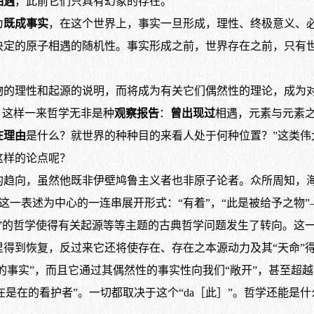
相遇
，此前它们只具有幻象的存在。
为
既成事实
，在这个世界上，事实一旦形成，理性、终极意义、
决定的原子相遇的随机性。事实形成之前，世界存在之前，只有
的理性和起源的说明，而将成为有关它们偶然性的理论，成为
。这样一来哲学无非是种
观察报告
：
曾出现过
相遇，元素与元素
在理由
是什么？就世界的种种目的来看人处于何种位置？”这类
这样的论点呢？
向，虽然他既非伊壁鸠鲁主义者也非原子论者。众所周知，海
有］这一表述为中心的一连串展开形式：“有着”，“此是被给予之物
予之物”的哲学使得有关起源等等主题的古典哲学问题发生了转向。这
得到恢复，反过来它还将使存在、存在之本源动力及其“天命”
实的事实”，而且它通过其偶然性的事实性向我们“敞开”，甚至超
是在的看护者”。一切都取决于这个“da［此］”。哲学还能是什么