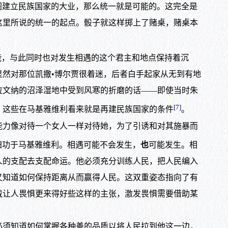
图建立民族国家的大业，那么统一就是可能的。这完全是
这里所说的统一的起点。骰子就这样掷上了赌桌，赌桌本
能，与此同时也对发生相遇的这个君主和地点保持着沉
然对那位凯撒•博尔贾很着迷，后者白手起家从无到有地
拉文纳的沼泽湿地中受到风寒的折磨的话——即使当时朱
[7]
：这些在马基雅维利看来就是再建民族国家的条件
。
能力像对待一个女人一样对待她，为了引诱和对其施暴而
归功于马基雅维利。相遇可能不会发生，
也
可能发生。相
人的支配去支配命运。他必须充分训练人民，把人民编入
又知道如何保持距离从而赢得人民。这双重姿态指向了有
戴让人畏惧更来得好些这样的主张，激发畏惧需要借助某
必须知道如何掌握各种善的品质以将人民拉到他这一边，