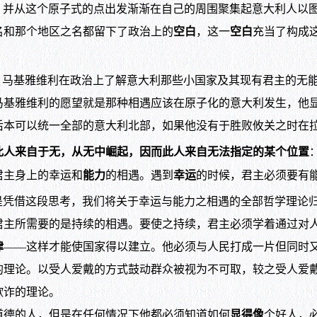
，并从这个原子式的点出发渐渐在自己的周围聚集起意大利人以
名和那个地区之名都留下了政治上的
空白
，这一
空白
充当了构成
。马基雅维利在政治上了解意大利那些小国家及其现有君主的无
马基雅维利的愿望就是那种相遇应该在原子化的意大利发生，他显
后本可以统一全部的意大利北部，如果他没有于胜败攸关之时在
此人来自于无，从无中崛起，因而此人来自无法指定的某个位置
主身上的幸运和
能力
的相遇。遇到
幸运
的时候，君主必须要有
是凭借这段思考，我们将关于幸运与能力之相遇的全部哲学理论
君主所需要的是持续的相遇。要使之持续，君主必须学着通过对
律
——这样才能使国家得以建立。他必须与人民打成一片但同时
的理论。以受人爱戴的方式鼓动群众被视为不可取，较之受人爱
欺诈的理论。
德的人，但是在任何情况下他都必须知道如何
显得像
个好人，