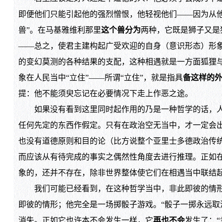
即便他们只能引起他的强烈憎恨，他轻视他们——因为从
兽”。在马基雅维利那里
这个兽分为
两种，它既是狮子又是
——总之，使君主建构起广受欢迎的自身（意识形态）形象
的变幻莫测的各种结果的支配，这种相遇就是一方面狐狸
象在人民当中“立住”——所谓“立住”，就是指具
备这样的
提：他不能须臾忘记在必要情况下走上作恶之途。
如果没有看到这里同时起作用的乃是一种哲学的话，人
任何先定的东西作假定。只有在政治空无当中，才一定会出
也没有道德原则和目的论（比方说整个亚里士多德政治传
而应该从有待完成的事实之偶然性角度去进行推理。正如
象的，还并不存在，除非世界整体使它们在相遇当中联结
我们可能已经看到，在这种哲学当中，非此即彼的情形是
即彼的情形；他完全是一场掷骰子游戏。“骰子一掷永远取
消失。正如它也许本不会发生一样，它
再也不会
发生了：