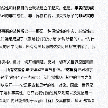
必然性和终极目的也就被建立了起来。但是，
事实的形成
世界的非完成性、非世界存在着，那只是原子的
非现实的
对
事实
的某种辨识——那是一种偶然性的事实，必然性隶
之间
凝结成型
了（就是我们在说“结冰”时所指的）。“为什
伟大的哲学问题，所有有关起源的这类问题都被排除了。我
德格尔反对一切开端问题，反对一切有关世界原因和目
”——所有这些都与伊壁鸠鲁声气相通。“
这里有
世界和事
一哲学“敞开”了一片前景：我们“被抛入”其中的世界之某
得以敞开——它是探索和思考的唯一对象。因此，世界是
越了这种事实性，它只要我们通过纯然观察以及支配着一
呢？仍只能是对于es gibt［有］及其前提、其无法超越