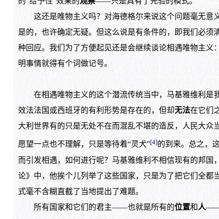
的“给予性”效果的
观察
——只是具有了先验的模式。
这还是唯物主义吗？对海德格尔来说这个问题毫无意义，
是的，也许确定无疑。但这么说是有条件的，即我们必须
种回应。我们为了方便起见还是会继续谈论相遇唯物主义
明事情就得有个词做记号。
在相遇唯物主义的这个潜流传统当中，马基雅维利是我们
效法法国或西班牙的有利形势是存在的，但却
无法
在它们
大利世界有的只是无处不在而混乱不堪的造反，人民大众
[4]
愿望一点也不理解，只是等待着“灵犬”
的到来。总之，这
而引发相遇，如何进行呢？马基雅维利不相信现有的邦国
论》中，他挨个儿列举了这些国家，只是为了把它们全都
式毫不含糊直截了当地提出了难题。
所有国家和它们的君主——也就是所有的
位置
和
人
—