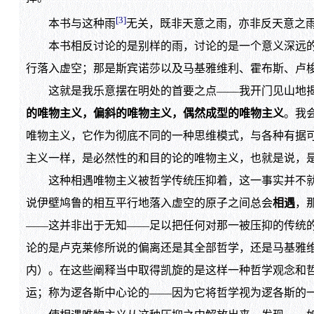
[3]
本书与这种雨
无关，既非天意之雨，亦非反天意之
本书相反讨论的是别样的雨，讨论的是一个意义深远的主
行落入虚空；那是斯宾诺莎以及马基雅维利、霍布斯、卢
这就是我乐意摆在明处的首要之点——我开门见山地揭
的唯物主义，偏斜的唯物主义，偶然成型的唯物主义
。我
唯物主义，它作为彻底不同的一种思维模式，与各种有据
主义一样，是必然性的和目的论的唯物主义，也就是说，
这种相遇唯物主义被哲学传统压抑着，这一事实并不就
说伊壁鸠鲁的相互平行地落入虚空的原子之间总会
相遇
，
——这并非出于无知——足以把任何对那一被压抑的传统
论的是卢克莱修所说的偏离还是其全部哲学，还是马基雅
内）。在这些阐释当中取得凯旋的是这样一种哲学观念和
运；称为逻各斯中心论的——因为它将哲学视为逻各斯的