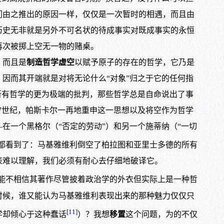
们由之推出的原因一样，仅仅是一次暂时的相遇，而且由
历史无非就是另外不可名状的待成事实对既成事实的永恒
再次被掷上空无一物的赌桌。
，而且是
制造哲学虚空
以赋予原子的存在的哲学，它乃是
；因而其开端就是对将无论什么“对象”归之于它的任何指
所有哲学的更为极端的批判，那些哲学总是自命说出了事
7世纪，帕斯卡尔一再地重申这一思想以及将空作为哲学
在一个黑格尔（“否定的劳动”）和另一个施蒂纳（“一切
都看到了：马基雅维利倒空了柏拉图和亚里士多德的所有
表难以理解，我们必须有耐心去仔细地破译它。
能不相信其著作尽管披着政治学的外衣但实际上是一种哲
时候，谁又能认为马基雅维利表现出来的那种魅力仅仅只
[11]
学却倾心于这种蠢话
）？我想
移置
这个问题，为的不仅