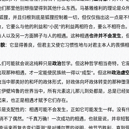
他们那里他别想指望得到其他什么东西。马基雅维利的理论是众所
狐狸，并且归根到底是狐狸控制着一切，但仅仅指出这一点是不
，它要么与他的利益和“小民”的利益两相符合，要么不相符合
与人以及另一方面狮子与人的相遇。这种相遇
也许并不会发生
，
外貌
：它显得善良，但君主又使它习惯性地与对君主本人的畏惧
们可能就会说这纯粹只是
政治
哲学。但这种哲学相当奇特，它
现那种相遇，才一定能使民族统一得以“成型”。但这种
政治虚
统当中那类好的和坏的政体形式，好政体向坏政体转变的那种堕
在伊壁鸠鲁的世界当中，所有元素这儿那儿到处都是，总是已经
起来，也正是相遇才赋予它们存在。
支配性的：相遇可能不会发生，正如它可能发生一样。没有什
消不了偶然。”千真万确！一次成功的相遇，也就是说，并非短
“幸运来而复去变幻莫测”是对博尔贾的说明，他节节胜利，直到