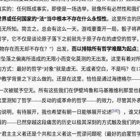
真实的：任何既成事实，即使是一场选举，就像所有必然性和我
世界或任何国家的“法”当中根本不存在什么永恒性
。这里所言的
毫无所知。简言之，总会有这么一天，游戏要重开一局，骰子将
哲学，它不仅是谈论原子落下之前就先于原子存在的虚空的哲学
有物存在而无却不存在？”）出发，
而以排除所有哲学难题为起点
对坠落之偏离所造成的无限小而变化莫测的无出发。这里有着对
方式：最好的哲学“对象”就是虚无、无或者空白，不是吗？在1
教学背景之下这么做的。还是在这里，恰恰是通过海德格尔——
一次被赋予空无。所有这些我们在伊壁鸠鲁和马基雅维利那里也
这里测知了哲学——反动的或革命的哲学——的效力，尽管其外
[10]
说明，有待展开，我也希望有朝一日能够展开论述
），谁又
道的——已然穿越这段痛苦的历史以极其深刻的方式触及我们的
个君主主义者还是个共和主义者这一荒谬问题呢（最好的启蒙哲