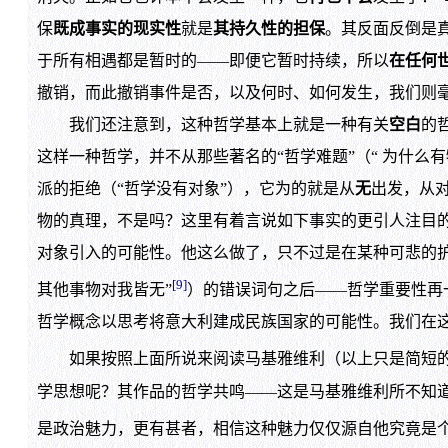
保
既成事实的现实性
就是
其持久性的担保
。其反面反倒是
于所有相遇都是暂时的——即便它暂时持续，所以
在任何
撤销，而此撤销事件是否，以及何时、如何发生，我们则
我们还注意到，这种哲学基本上就是一种有关
空白
的
这样一种哲学，并不从那些著名的“哲学难题”（“ 为什么
派的拒绝（“哲学没有对象”），它为的就是从
无
出发，从
物的真理，不是吗？这里有着言说如下事实的更引人注目的
对象引入的可能性。他这么做了，只不过是在某种可悲的护
[9]
其他事物对我皆无”
）的错误词句之后——哲学重要性再
哲学概念以思考将意大利建成民族国家的可能性。我们在
如果按照上面所说来阅读马基雅维利（以上只是简短的
学思想呢？其作品的哲学共鸣——这是马基雅维利所不知
是政治魅力，更有甚者，相信这种魅力仅仅源自他究竟是