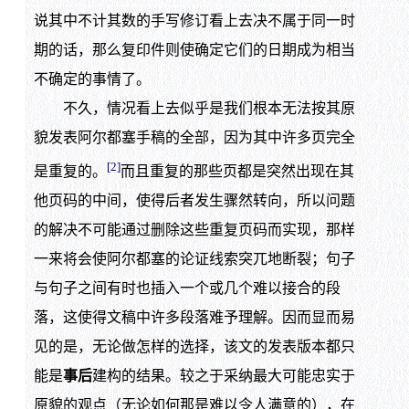
说其中不计其数的手写修订看上去决不属于同一时
期的话，那么复印件则使确定它们的日期成为相当
不确定的事情了。
不久，情况看上去似乎是我们根本无法按其原
貌发表阿尔都塞手稿的全部，因为其中许多页完全
[2]
是重复的。
而且重复的那些页都是突然出现在其
他页码的中间，使得后者发生骤然转向，所以问题
的解决不可能通过删除这些重复页码而实现，那样
一来将会使阿尔都塞的论证线索突兀地断裂；句子
与句子之间有时也插入一个或几个难以接合的段
落，这使得文稿中许多段落难予理解。因而显而易
见的是，无论做怎样的选择，该文的发表版本都只
能是
事后
建构的结果。较之于采纳最大可能忠实于
原貌的观点（无论如何那是难以令人满意的），在