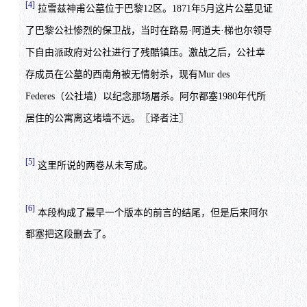
[4]
拉雪兹神甫公墓位于巴黎12区。1871年5月这片公墓见证
了巴黎公社惨烈的保卫战，当时在路易·阿道夫·梯也尔领导
下自由派政府对公社进行了残酷镇压。激战之后，公社幸
存成员在公墓的西南角被无情射杀，现有Mur des
Federes（公社墙）以纪念那场屠杀。阿尔都塞1980年代所
居住的公寓离这堵墙不远。〖译者注〗
[5]
这里所说的两卷从未写成。
[6]
本段构成了最早一个版本的前言的结尾，但是后来阿尔
都塞把这段删去了。