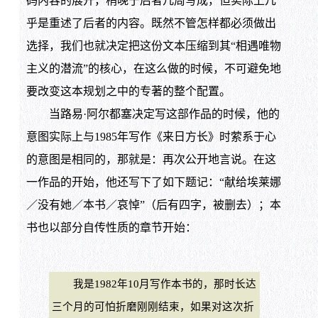
码内容的展开，稍晚于后者几周写成，但实际上几
乎是重述了后者的内容。既然不管怎样都必须做出
选择，我们也就决定把这份文本压缩到其“相遇唯物
主义的潜流”的核心，在这么做的时候，不可避免地
要改变这本规划之中的专著的整个配置。
当路易·阿尔都塞决定写这部作品的时候，他的
意图实际上与1985年写作《来日方长》时萦系于心
的意图是相同的，那就是：再次公开地言说。在这
一作品的开始，他还写下了如下题记：“献给埃莱娜
／没有她／本书／哀悼”（后有四字，被删去）；本
书也以部分自传性质的章节开始：
我是1982年10月写作本书的，那时长达
三个月的可怕折磨刚刚结束，如果对这次折