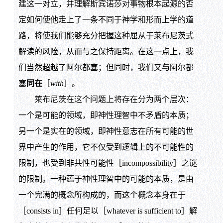
建这一对立，并理解斯宾诺莎对事物根本起源的否
定如何使他走上了一条不同于神学和形而上学的道
路，将使我们能够充分把握这种屈从于莱布尼茨式
解读的风险，从而与之保持距离。在这一点上，我
们当然超越了阿尔都塞；但同时，我们又
与
阿尔都
塞
同在
［
with
］。
莱布尼茨在这个问题上将存在分为两个层次：
一个是可能的领域，即神性理智中不矛盾的本质；
另一个是实在的领域，即神性意志在所有可能的世
界中产生的作用，它不仅受到逻辑上的不可能性的
限制，也受到非共性可能性［incompossibility］之谜
的限制。一种蕴于神性理智中的可能的本质，是由
一个完满的概念所构成的，而这个概念本身在于
［consists in］任何足以［whatever is sufficient to］解