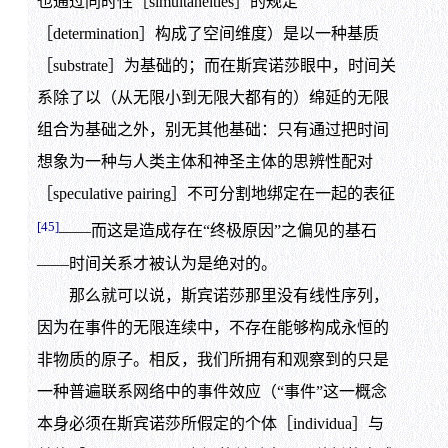
也通过同时性［simultaneities］的规定
［determination］构成了空间维度）是以一种基质
［substrate］为基础的；而在斯宾诺莎眼中，时间关
系除了以（从无限小到无限大都有的）绵延的无限
组合为基础之外，别无其他基础：只有通过把时间
想象为一种与人类主体和神圣主体的思辨性配对
［speculative pairing］不可分割地绑定在一起的表征
[45]
——而这是造成存在“终极原因”之偏见的基石
——时间关系才被认为是绝对的。
那么就可以说，斯宾诺莎那里没有线性序列，
因为在事件的无限连续中，不存在能够构成永恒的
非物质的原子。相反，我们所拥有和观察到的只是
一种普遍联系网络中的事件效应（“事件”这一概念
本身必须在斯宾诺莎所假定的个体［individua］与