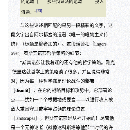
的范畴［——那些辩证法的范畴——］投入
[25]
流通。”
与这些论述相匹配的是另一段精彩的文字，这
段文字出自阿尔都塞的遗著《唯一的唯物主义传
统》（标题是编者加的）。这段话紧扣［lingers
over］着斯宾诺莎哲学策略的细节：
“斯宾诺莎让我着迷的还有他的哲学策略。雅克
·德里达就哲学上的策略谈了很多，并且说得非常
对；因为每一种哲学都是理论战斗的
部署
［
disoitif
］，在它的战略目标和攻势中，它部署论
点——犹如一个个根据地或要塞——以强行攻入被
敌人重围守卫或牢牢占领的理论位置
［landscapes］。但斯宾诺莎是从神开始的！尽管他
是一个无神论者（就像达科斯塔等他那个时代的许