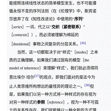
能按照连续线性状态的简单模型发生，也不可能遵
循永恒不变的序列法则（在《伦理学》中，斯宾诺
莎放弃了在《知性改进论》中使用的“
序列
”
［
series
］一词，代之以“
交织（紧密联系）
”
［
connexio
］），而必须被理解为绵延的
[36]
［durational］事物之间复杂的分层关系。
当然，这一切都取决于对“样式”［modes］之本
质的正确理解。如果我们通过固有的模型［the
model of inherence］来理解“样式”，我们就必须得同
[37]
意比埃尔·培尔
的观点，即我们面对的是迄今为
[38]
止人类思维所构想出的最怪异的理论之一。
但
是，如果我们以另一种方式将一种样式的存在视为
对另一种样式的
参照
［
reference
］，视为一种不可孤
立的关系性存在，我们就能够以一种全新的方式理