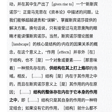
动，并在其中生产出了［gives rise to］一个“新斯宾
诺莎”：正是马克思在《资本论》中描述的问题，让
我们能够超越谴责和“误解”、掌握斯宾诺莎提供的
解决方案。换句话说，只有接受过马克思熏陶的眼
睛才能读懂斯宾诺莎。当然，斯宾诺莎理论图景
［landscape］的核心是结构的/内在的因果关系的概
念，在这个意义上，“作用［effects］并非外［在］
于结构，也不［是］一个对象或要素——［那意味
着］一种预先存在的、
供结构在其上打上烙印
的场
域。相反，［……］结构［是］内在于其作用之中
的，而且在斯宾诺莎意义上［是］其作用的内在原
因；［……］
结构的整体存在内在于它本身的作用
之中
，即［……］结构只是其自身的作用的一种特
定组合；如果没有它的作用，［结构］就什么都不