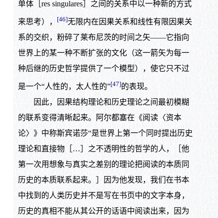
单体［res singulares］之间的关系中以一种新的方式
[46]
来思考），
无限内在因果关系和线性有限因果关
系的交织，粉碎了莱布尼茨的时间之矢——它指向
世界上的某一种不断扩张的文化（这一箭矢为每一
种后继的历史哲学提供了一个模型），使它只不过
[47]
是一个“人性的，太人性的”
的表现。
因此，因果结构理论和历史理论之间最初模糊
的联系变得清晰起来。阿尔都塞在《阅读〈资本
论〉》中称斯宾诺莎“是世界上第一个同时提出历史
理论和直接物［…］之不透明性的哲学的人，［他
第一次用想象与真实之差别的理论把阅读的本质同
历史的本质联系起来。］因为他发现，我们在书本
中找到的人类历史并不是写在书页中的文字本身，
历史的真相不能从其公开的话语中阅读出来，因为