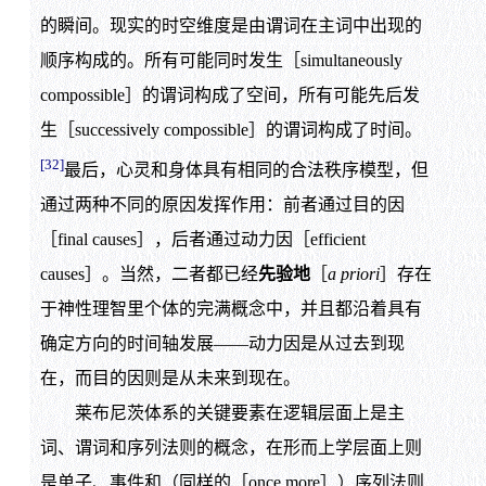
的瞬间。现实的时空维度是由谓词在主词中出现的
顺序构成的。所有可能同时发生［simultaneously
compossible］的谓词构成了空间，所有可能先后发
生［successively compossible］的谓词构成了时间。
[32]
最后，心灵和身体具有相同的合法秩序模型，但
通过两种不同的原因发挥作用：前者通过目的因
［final causes］，后者通过动力因［efficient
causes］。当然，二者都已经
先验地
［
a priori
］存在
于神性理智里个体的完满概念中，并且都沿着具有
确定方向的时间轴发展——动力因是从过去到现
在，而目的因则是从未来到现在。
莱布尼茨体系的关键要素在逻辑层面上是主
词、谓词和序列法则的概念，在形而上学层面上则
是单子、事件和（同样的［once more］）序列法则