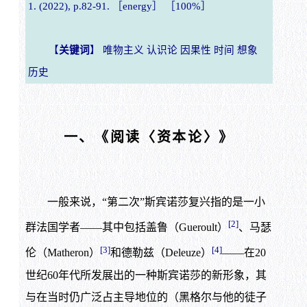
1. (2022), p.82-91. ［energy］ ［100%］
【
关键词
】 唯物主义 认识论 因果性 时间 想象
历史
一、《阅读〈资本论〉》
一般来说，“第二次”斯宾诺莎复兴指的是一小
[2]
群法国学者——其中包括盖鲁（Gueroult）
、马瑟
[3]
[4]
伦（Matheron）
和德勒兹（Deleuze）
——在20
世纪60年代所发展出的一种斯宾诺莎的新形象，其
与在当时仍广泛占主导地位的（黑格尔与他的徒子