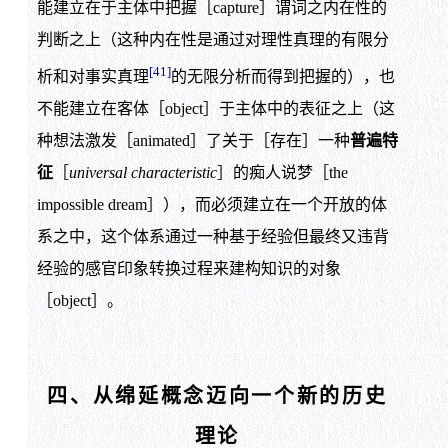
能建立在于主体中把握［capture］谓词之内在性的
判断之上（这种内在性是通过对理性真理的有限分
[41]
析和对事实真理
的无限分析而得到把握的），也
不能建立在客体［object］于主体中的表征之上（这
种想法激发［animated］了关于［存在］一种
普遍特
征
［
universal characteristic
］的痴人说梦［the
impossible dream］），而必须建立在一个开放的体
系之中，这个体系通过一种基于经验但最终又违背
经验的感官印象转换过程来建构知识的对象
［object］。
四、从绵延概念迈向一个新的历史
理论