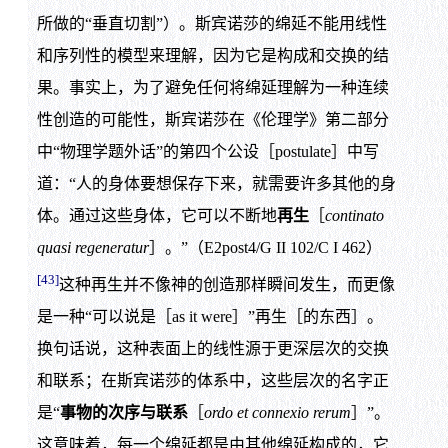
所做的“垂直切割”）。斯宾诺莎的绵延不能用线性
和序列性的模型来理解，因为它是构成和交换的结
果。事实上，为了避免任何将绵延理解为一种连续
性创造的可能性，斯宾诺莎在《伦理学》第二部分
中“物理学题外话”的第四个公设［postulate］中写
道：“人的身体要想保存下来，就需要许多其他的身
体。通过这些身体，它可以不断地
再生
［
continato
quasi regeneratur
］。”（E2post4/G II 102/C I 462）
[43]
这种再生并不像神的创造那样瞬间发生，而更像
是一种“可以说是［as it were］”再生［的东西］。
换句话说，这种表面上的线性源于更深层次的交换
和联系；在斯宾诺莎的体系中，这些层次的名字正
是“
事物的次序与联系
［
ordo et connexio rerum
］”。
这意味着，每一个绵延都是由其他绵延构成的，它