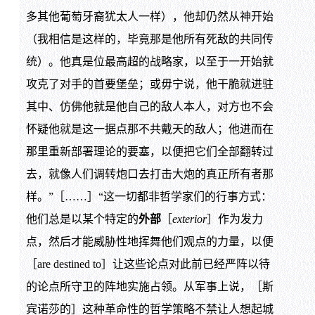
多其他葡萄牙裔犹太人一样），他却仍然从神开始
（我相信是这样的，毕竟那是他所有死敌的共同传
统）。他真是位最高超的战略家，以至于一开始就
攻克了对手的首要堡垒；或毋宁说，他干脆就进驻
其中、仿佛他就是他自己的敌人本人，对方也不会
怀疑他就是这一据点那不共戴天的敌人；他进而在
那里重新部署理论的要塞，以便把它们全部翻转过
去，就像人们调转炮口去打击大炮的真正所有者那
样。”［……］“这一切都非哲学家们的行事方式：
他们总是以某个特定的
外部
［
exterior
］作为发力
点，然后才能威胁性地挥舞他们观点的力量，以便
［are destined to］让这些论点对此前已经严阵以待
的论点所守卫的阵地实施占领。从军事上说，［斯
宾诺莎的］这种革命性的哲学策略不禁让人想起城