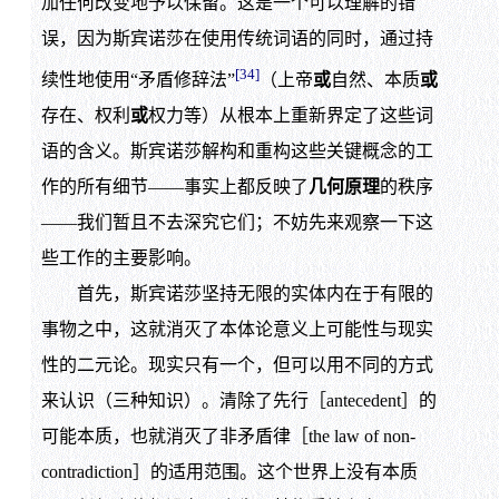
加任何改变地予以保留。这是一个可以理解的错
误，因为斯宾诺莎在使用传统词语的同时，通过持
[34]
续性地使用“矛盾修辞法”
（上帝
或
自然、本质
或
存在、权利
或
权力等）从根本上重新界定了这些词
语的含义。斯宾诺莎解构和重构这些关键概念的工
作的所有细节——事实上都反映了
几何原理
的秩序
——我们暂且不去深究它们；不妨先来观察一下这
些工作的主要影响。
首先，斯宾诺莎坚持无限的实体内在于有限的
事物之中，这就消灭了本体论意义上可能性与现实
性的二元论。现实只有一个，但可以用不同的方式
来认识（三种知识）。清除了先行［antecedent］的
可能本质，也就消灭了非矛盾律［the law of non-
contradiction］的适用范围。这个世界上没有本质