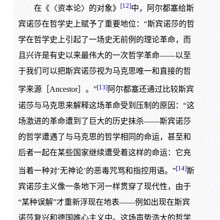
[12]
在《〈资本论〉的对象》
中，阿尔都塞给斯
宾诺莎在哲学史上赋予了重要地位：“斯宾诺莎的哲
学在哲学史上引起了一场史无前例的理论革命，而
且兴许是有史以来最伟大的一次哲学革命——以至
于我们可以把斯宾诺莎视为马克思唯一和直接的哲
[13]
学来源［Ancestor］。”
阿尔都塞还通过比较斯宾
诺莎与马克思来解释这场革命受到压制的原因：“这
场激进的革命遭到了巨大的历史抹杀——斯宾诺莎
的哲学遭遇了与马克思的哲学相同的命运，甚至和
后者一起在某些国家继续遭受着这样的命运：它充
[14]
当着一种对‘无神论’的恶毒咒骂和指控用语。”
斯
宾诺莎主义像一条地下河一样贯穿了现代性，由于
“某种误解”才重新浮现在地表——例如出现在斯宾
诺莎复兴和德国唯心主义中。这场声势浩大的哲学