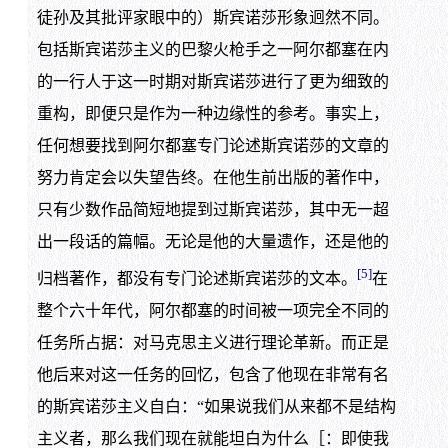
徒孙及其批评家眼中的）斯宾诺莎形象迥然不同。
包括斯宾诺莎主义的巴黎火枪手之一阿尔都塞在内
的一行人于这一时期对斯宾诺莎进行了更为细致的
重构，即便只是作为一种边缘性的参考。事实上，
任何想要找到阿尔都塞专门论述斯宾诺莎的文章的
努力肯定会以失望告终。在他生前出版的著作中，
只有少数作品简短地提到过斯宾诺莎，其中无一超
出一段话的篇幅。无论是他的大量遗作，还是他的
[5]
归档著作，都没有专门论述斯宾诺莎的文本。
在
整个六十年代，阿尔都塞的时间被一项完全不同的
任务所占据：对马克思主义进行理论革新。而正是
他后来对这一任务的回忆，包含了他现在非常有名
的斯宾诺莎主义自白：“如果说我们从来都不是结构
主义者，那么我们现在就能坦白为什么［：即使我