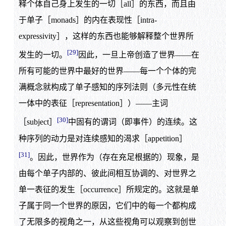
释个体自己身上发生的一切［all］的东西，而且由
于单子［monads］的内在表现性［intra-
expressivity］，这样的东西也能够解释整个世界所
[29]
发生的一切。
因此，一旦上帝创造了世界——在
所有可能的世界中最好的世界——每一个个体的完
满概念就构成了单子感知的序列法则（多元性在统
一体中的表征［representation］）——主词
[30]
［subject］
中固有的谓词（即事件）的连续。这
种序列的动力是对连续感知的渴求［appetition］
[31]
。因此，世界作为（存在充足根据的）现象，是
由每个单子内部的、彼此间相互协调的、对世界之
单一表征的发生［occurrence］所规定的。这就是单
子属于同一个世界的原因，它们中的每一个都构成
了无限多的视角之一，从这些视角可以观察到创世