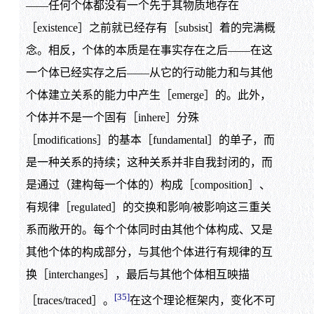
——任何个体都没有一个先于其物质地存在
［existence］之前就已经存有［subsist］着的完满概
念。相反，个体的本质是在事实存在之后——在这
一个体已经实存之后——从它的行动能力和与其他
个体建立关系的能力中产生［emerge］的。此外，
个体并不是一个固有［inhere］分殊
［modifications］的基本［fundamental］的单子，而
是一种关系的持续；这种关系并非自我封闭的，而
是通过（建构每一个体的）构成［composition］、
有规律［regulated］的交换和影响/被影响这三重关
系而敞开的。每个个体同时由其他个体构成、又是
其他个体的构成部分，与其他个体进行有规律的互
换［interchanges］，最后与其他个体相互映描
[35]
［traces/traced］。
在这个理论框架内，变化不可