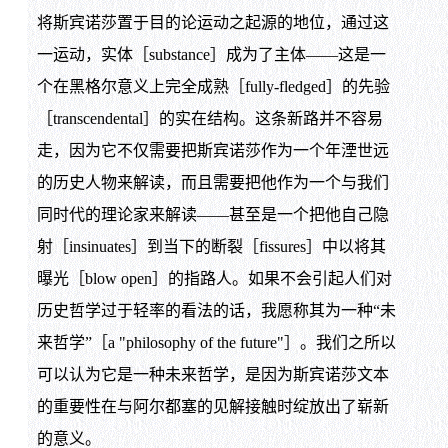
将斯宾诺莎置于目的论运动之起源的地位，通过这
一运动，实体［substance］成为了主体——这是一
个在黑格尔意义上完全成熟［fully-fledged］的先验
［transcendental］的实在结构。这条新路并不容易
走，因为它不仅需要把斯宾诺莎作为一个年湮世远
的历史人物来解读，而且需要把他作为一个与我们
同时代的理论家来解读——甚至是一个把他自己隐
射［insinuates］到当下的断裂［fissures］中以将其
曝光［blow open］的指路人。如果不会引起人们对
历史哲学过于轻率的看法的话，我愿称其为一种“未
来哲学”［a "philosophy of the future"］。我们之所以
可以认为它是一种未来哲学，是因为斯宾诺莎文本
的重要性在与阿尔都塞的见解接触时绽放出了崭新
的意义。