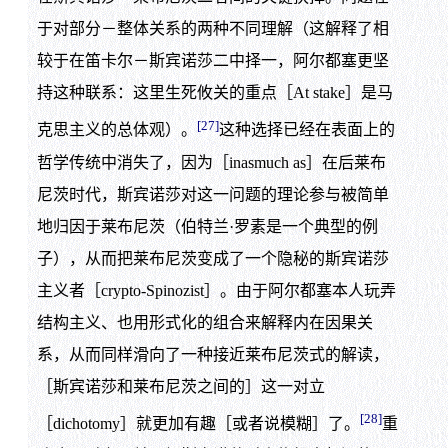
于对部分－整体关系的两种不同理解（这解释了相
较于在笛卡尔－斯宾诺莎二中择一，阿尔都塞更坚
持这种联系：这里生死攸关的重点［At stake］是马
[27]
克思主义的总体观）。
这种选择已经在表面上的
哲学传统中消失了，因为［inasmuch as］在后莱布
尼茨时代，斯宾诺莎对这一问题的理论参与被简单
地归因于莱布尼茨（伯特兰·罗素是一个典型的例
子），从而把莱布尼茨变成了一个隐秘的斯宾诺莎
主义者［crypto-Spinozist］。由于阿尔都塞本人玩弄
结构主义、也用形式化的组合来解释内在因果关
系，从而同样滑向了一种接近莱布尼茨式的解读，
［斯宾诺莎和莱布尼茨之间的］这一对立
[28]
［dichotomy］就更加有趣［或者说模糊］了。
重