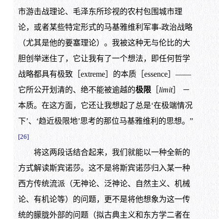
市游击战理论、毛泽东所珍视的农村包围城市理
论，或者某些特定形式的马基雅维利军事-政治战略
（尤其是他的要塞理论）。我被这种无与伦比的大
胆创举迷住了，它让我有了一个想法，即任何哲学
战略都具有极致［extreme］的本质［essence］——
它所公开划清的、绝不能被逾越的
极限
［
limit
］ －
本质。在这方面，它还让我想起了总是‘在极端情况
下’、‘趋近极限地’思考的那位马基雅维利的思想。”
[26]
将这两段话结合起来，我们就能以一种全新的
方式解读斯宾诺莎。这不是将斯宾诺莎归入某一种
西方传统流派（无神论、泛神论、自然主义、机械
论、有机论等）的问题，更不是将他想象为这一传
统的朦胧外部的问题（拟古典主义和东方学二者在