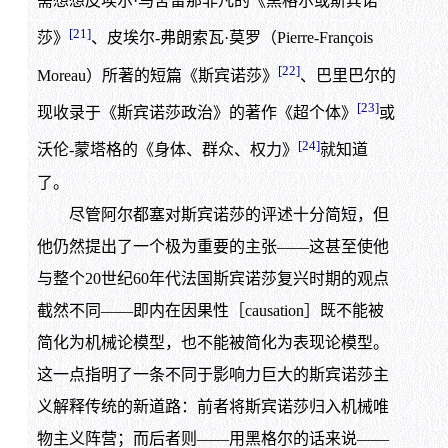
需想想皮埃尔·马舍雷那非凡的《黑格尔或斯宾诺
[21]
莎》
、皮埃尔-弗朗索瓦·莫罗（Pierre-François
[22]
Moreau）所著的短篇《斯宾诺莎》
、巴里巴尔的
[23]
现收录于《斯宾诺莎政治》的著作《超个体》
或
[24]
沃伦-蒙塔格的《身体、群众、权力》
就知道
了。
尽管阿尔都塞对斯宾诺莎的评述十分简短，但
他仍然提出了一个极为重要的主张——这甚至使他
与整个20世纪60年代法国斯宾诺莎复兴时期的观点
截然不同——即内在因果性［causation］既不能被
简化为机械论模型，也不能被简化为表现论模型。
这一点指明了一条不同于影响力巨大的斯宾诺莎主
义解释传统的新道路：前者将斯宾诺莎归入机械唯
物主义阵营；而后者则——用黑格尔的话来说——