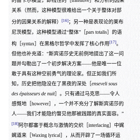
的笛卡尔模型，即线性的［transitive］和分析的因果
关系（然而，这种模型很难给出一个关于整体对部
[16]
分的因果关系的解释）
；另一种是表现论的莱布
尼茨模型，这种模型通过“整体”［pars totalis］的语
[17]
构［syntax］在黑格尔哲学中发挥了核心作用
。
但他也补充道：“斯宾诺莎史无前例地提出了这一问
题并勾勒出了一个初步解决方案——他是唯一一位
敢于具有这种空前勇气的理论家。但正如我们所
知，历史把他隐没在了黑夜的深处［
enseveli sous
des épaisseurs de nuit
］。只有通过马克思——令人
感慨地［however］，一个并不充分了解斯宾诺莎的
人——我们才能隐约瞥见他那被践踏的真实面容。”
[18]
阿尔都塞于概念与激情的交织［interlacing］中娓
娓道来［Waxing lyrical］，从而开辟了一场循环运