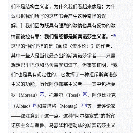
们不是结构主义者，为什么我们看起来像是；为什
么根据我们所写的这些书会产生这种奇怪的误
解。］我们因为既具有强烈的激情也具有妥协的激
[6]
情而被控有罪：
我们曾经都是斯宾诺莎主义者
。”
这里的“我们”指的是《阅读〈资本论〉》的作者，
其中一些人是当代最杰出的斯宾诺莎学者——只需
想想巴里巴尔和马舍雷就知道了。但事实证明，“我
们”也是具有规定性的，它发挥了一种拒斥斯宾诺莎
主义的功能，历代阿尔都塞主义者——其中包括莫
[7]
[8]
罗（Moreau）
、托塞尔（Tosel）
、阿尔比亚克
[9]
[10]
（Albiac）
和蒙塔格（Montag）
等一流评论家
——都注意到了这一点。这种“阿尔都塞式”的斯宾
诺莎主义与盖鲁、马瑟隆和德勒兹的斯宾诺莎主义