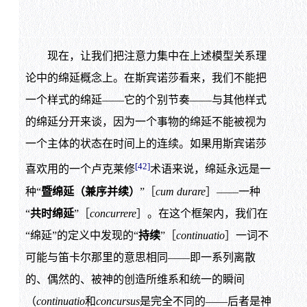
现在，让我们把注意力集中在上述模型关系理
论中的绵延概念上。在斯宾诺莎看来，我们不能把
一个样式的绵延——它的个别节奏——与其他样式
的绵延分开来谈，因为一个事物的绵延不能被视为
一个主体的状态在时间上的连续。如果用斯宾诺莎
[42]
喜欢用的一个卢克莱修
术语来说，绵延永远是一
种“
暨绵延（兼序并续）
”［
cum durare
］——一种
“
共时绵延
”［
concurrere
］。在这个框架内，我们在
“绵延”的定义中发现的“
持续
”［
continuatio
］一词不
可能与笛卡尔那里的意思相同——即一系列离散
的、偶然的、被神的创造所维系和统一的瞬间
（
continuatio
和
concursus
是完全不同的——后者是神