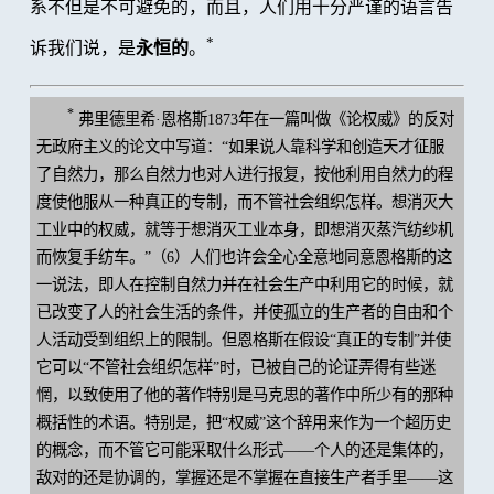
系不但是不可避免的，而且，人们用十分严谨的语言告
*
诉我们说，是
永恒的
。
*
弗里德里希·恩格斯1873年在一篇叫做《论权威》的反对
无政府主义的论文中写道：“如果说人靠科学和创造天才征服
了自然力，那么自然力也对人进行报复，按他利用自然力的程
度使他服从一种真正的专制，而不管社会组织怎样。想消灭大
工业中的权威，就等于想消灭工业本身，即想消灭蒸汽纺纱机
而恢复手纺车。”（6）人们也许会全心全意地同意恩格斯的这
一说法，即人在控制自然力并在社会生产中利用它的时候，就
已改变了人的社会生活的条件，并使孤立的生产者的自由和个
人活动受到组织上的限制。但恩格斯在假设“真正的专制”并使
它可以“不管社会组织怎样”时，已被自己的论证弄得有些迷
惘，以致使用了他的著作特别是马克思的著作中所少有的那种
概括性的术语。特别是，把“权威”这个辞用来作为一个超历史
的概念，而不管它可能采取什么形式——个人的还是集体的，
敌对的还是协调的，掌握还是不掌握在直接生产者手里——这