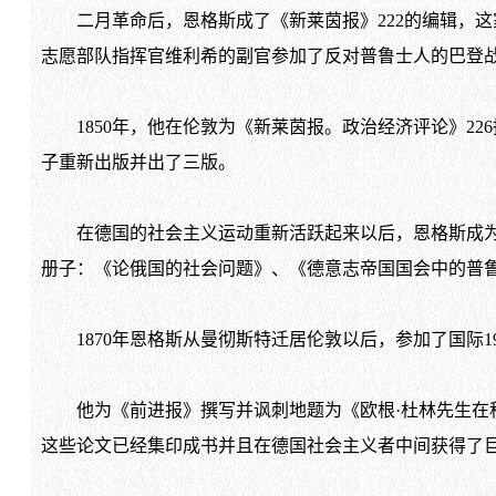
二月革命后，恩格斯成了《新莱茵报》
222
的编辑，这
志愿部队指挥官维利希的副官参加了反对普鲁士人的巴登
1850
年，他在伦敦为《新莱茵报。政治经济评论》
226
子重新出版并出了三版。
在德国的社会主义运动重新活跃起来以后，恩格斯成为
册子：《论俄国的社会问题》、《德意志帝国国会中的普
1870
年恩格斯从曼彻斯特迁居伦敦以后，参加了国际
1
他为《前进报》撰写并讽刺地题为《欧根·杜林先生在科
这些论文已经集印成书并且在德国社会主义者中间获得了