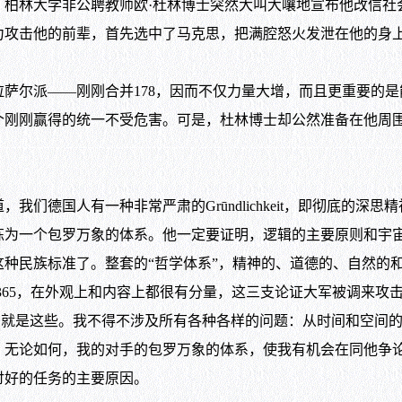
，柏林大学非公聘教师欧·杜林博士突然大叫大嚷地宣布他改信社
力攻击他的前辈，首先选中了马克思，把满腔怒火发泄在他的身
萨尔派——刚刚合并
178
，因而不仅力量大增，而且更重要的是
个刚刚赢得的统一不受危害。可是，杜林博士却公然准备在他周
，我们德国人有一种非常严肃的
Gr
ū
ndlichkeit
，即彻底的深思精
炼为一个包罗万象的体系。他一定要证明，逻辑的主要原则和宇
种民族标准了。整套的“哲学体系”，精神的、道德的、自然的
365
，在外观上和内容上都很有分量，这三支论证大军被调来攻
付的就是这些。我不得不涉及所有各种各样的问题：从时间和空间
。无论如何，我的对手的包罗万象的体系，使我有机会在同他争
讨好的任务的主要原因。