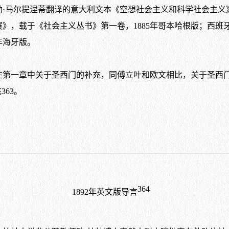
马尔提涅蒂翻译的意大利文本《空想社会主义和科学社会主义
展》，载于《社会主义丛书》第一卷，
1885
年哥本哈根版；西班
年海牙版。
一章中关于圣西门的补充，同傅立叶和欧文相比，关于圣西门
充
363
。
364
1892
年英文版导言