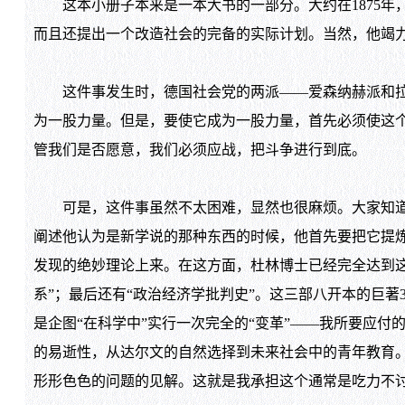
这本小册子本来是一本大书的一部分。大约在
1875
年
而且还提出一个改造社会的完备的实际计划。当然，他竭
这件事发生时，德国社会党的两派——爱森纳赫派和拉
为一股力量。但是，要使它成为一股力量，首先必须使这
管我们是否愿意，我们必须应战，把斗争进行到底。
可是，这件事虽然不太困难，显然也很麻烦。大家知道
阐述他认为是新学说的那种东西的时候，他首先要把它提
发现的绝妙理论上来。在这方面，杜林博士已经完全达到这
系”；最后还有“政治经济学批判史”。这三部八开本的巨著
是企图“在科学中”实行一次完全的“变革”——我所要应
的易逝性，从达尔文的自然选择到未来社会中的青年教育
形形色色的问题的见解。这就是我承担这个通常是吃力不