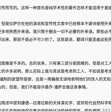
而写的。这样一种首先是纯学术性的著作怎样才能适用于直接
是拉萨尔在他的演说和宣传性文章中已经根本不避讳使用外来
更多地熟悉外来语。我只限于删去一切不必要的外来语。那些必
译出来，那就不是必不可少的了。这就是说，翻译只能歪曲这些
难是不多的。总的说来，只有第三部分是困难的，但是对工人，
的许多说明，那么实际上我与其说是考虑到工人，不如说是考虑
可遏制的欲望所驱使，总是一再确凿无误地表明他们的惊人的无知
的；但是，我们不能容许桑乔·潘萨去做这类事情。
述中提到康德—拉普拉斯的天体演化学，提到现代自然科学和
学还生气勃勃地保存着自觉的辩证法传统的国家，即在德国［①