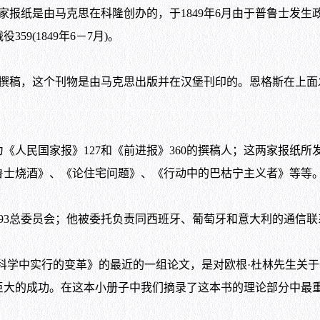
家报纸是由马克思在科隆创办的，于
1849
年
6
月由于普鲁士发生
战役
359(1849
年
6
－
7
月
)
。
撰稿，这个刊物是由马克思出版并在汉堡刊印的。恩格斯在上面
《人民国家报》
127
和《前进报》
360
的撰稿人；这两家报纸所
鲁士烧酒》、《论住宅问题》、《行动中的巴枯宁主义者》等等
93
总委员会；他被委托负责同西班牙、葡萄牙和意大利的通信联
学中实行的变革》的最近的一组论文，是对欧根·杜林先生关于
巨大的成功。在这本小册子中我们摘录了这本书的理论部分中最