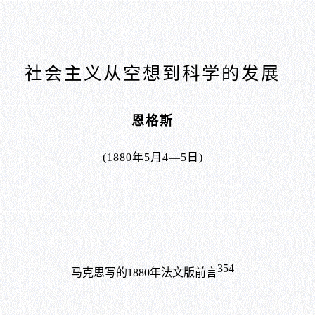
社会主义从空想到科学的发展
恩格斯
(1880年5月4—5日)
354
马克思写的
1880
年法文版前言