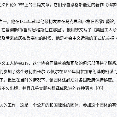
主义评论》
355
上的三篇文章，它们译自恩格斯最近的著作《科学
之一，他在
1844
年就以他最初发表在马克思和卢格在巴黎出版的
。在曼彻斯特
(
当时恩格斯住在那里
)
，他用德文写了《英国工人阶
以及后来旅居布鲁塞尔的时候，他是社会主义运动的正式机关报《
义工人协会
219
，这个协会同佛兰德和瓦隆的俱乐部保持了联系
们参加了这个最初由卡尔·沙佩尔在
1839
年因参加布朗基的密谋
了。但是在当时的情况下，该团体还必须对各国政府保持秘密。
前不久出版，并且几乎立即被翻译成欧洲的各种语言［①］。
58
的工作，这是一个公开的和国际性的团体，参加这个团体的有