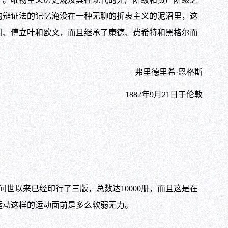
的辩证法的记忆淹没在一种无聊的折衷主义的泥沼里，这
门、傅立叶和欧文，而且继承了康德、费希特和黑格尔而
弗里德里希·恩格斯
1882
年
9
月
21
日于伦敦
问世以来已经印行了三版，总数达
10000
册，而且这是在
运动这样的运动面前是多么软弱无力。