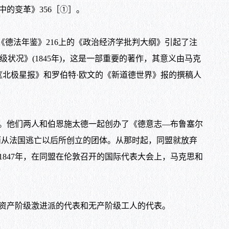
中的变革》
356
［①］。
《德法年鉴》
216
上的《政治经济学批判大纲》引起了注
级状况》
(1845
年
)
，这是一部重要的著作，其意义由马克
北极星报》和罗伯特·欧文的《新道德世界》报的撰稿人
。他们两人和伯恩施太德一起创办了《德意志—布鲁塞尔
而从法国逃亡以后所创立的团体。从那时起，同盟就放弃
1847
年，在同盟在伦敦召开的国际代表大会上，马克思和
资产阶级激进派的代表和无产阶级工人的代表。