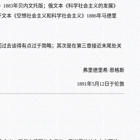
》
1883
年贝内文托版；俄文本《科学社会主义的发展》
牙文本《空想社会主义和科学社会主义》
1886
年马德里
过去谈得有点过于简略；其次是在第三章接近末尾处关
弗里德里希·恩格斯
1891
年
5
月
12
日于伦敦