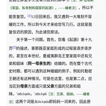
［注：弗·恩格斯
，所以不
《家庭、私有制和国家的起源》。——编者注］
[1]
能答复您。
12日回来后，我又遇到一大堆刻不容
缓的工作，所以到今天才来给您写几行。这就是我
复信迟的原因，为此请您原谅。
关于第一个问题。首先，您看《起源》第十九
[2]
页
的描述，普那路亚家庭形成的过程是逐步逐步
的，甚至在本世纪，夏威夷群岛王室家庭中还有兄
弟和姐妹（
同一母亲生的
）结婚的。而在整个古代
史时期，都可以遇到这种婚姻的例子，例如托勒密
王朝还有这种情况。可是在这里，也是第二点，应
当区别
母亲
方面或只是
父亲
方面的兄弟和姐
妹。’αδελφós，’αδελφń
［注：兄弟、姐妹。——编者
这两个词是从δελφús即妈妈一词来的，因此原
注］