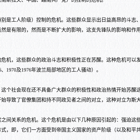
是工人阶级）控制的危机。这些群众显示出日益高昂的斗志、
虽然是有限的，然而是不断扩大的影响，这支先锋队的影响和作
机，这些群众的政治斗志和积极性正在苏醒。这种危机可以发
6
、
1970
及
1976
年波兰局部地区的工人骚动）。
个社会现在还不具备广大群众的积极性和政治热情开始苏醒这
开始导致了官僚集团和持不同政见者之间的对立，这种对立为斯
间关系的危机。这个危机是由以下几种原因引起的：强迫这些
方式，即，它们一方面受到帝国主义国家的资产阶级（以及和平