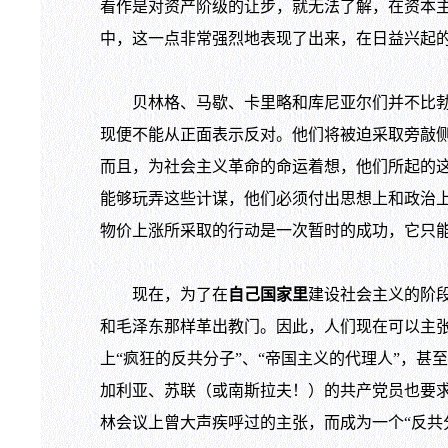
看作是对资产阶级的让步，就无法了解，在资本
中，这一点非常强烈地表现了出来，在日益兴起
贝林格、马歇、卡里略和库尼亚尔们并不比勃列
现便不能从正面表示反对。他们将被迫采取旁敲
而且，为社会主义革命的命运着想，他们所起的
能够玩弄这些计谋，他们必须付出思想上和政治
物价上涨所采取的行动是一次暂时的成功，它只
现在，为了在
自己国家里
建设社会主义的阶
和毛泽东那样革出教门。因此，人们现在可以主
上“疯狂的反共分子”、“帝国主义的代理人”，
加利亚、苏联（或南斯拉夫！）的共产党员也要
林会议上曾大声疾呼过的主张，而成为一个“反共分