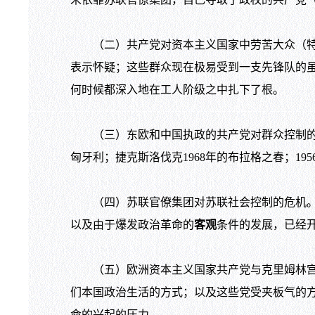
（二）共产党对资本主义国家中劳苦大众（特别
表示怀疑；这些群众现在极易受到一支先锋队的
何时候都深入地在工人阶级之中扎下了根。
（三）东欧和中国执政的共产党对群众控制的危
匈牙利；捷克斯洛伐克
1968
年的布拉格之春；
195
（四）苏联官僚集团对苏联社会控制的危机。这
以及由于爆发政治革命的
客观
条件的发展，已经
（五）欧洲资本主义国家共产党与克里姆林宫之
们本国政治生活的方式；以及这些党受夹板气的
命的兴起的压力。