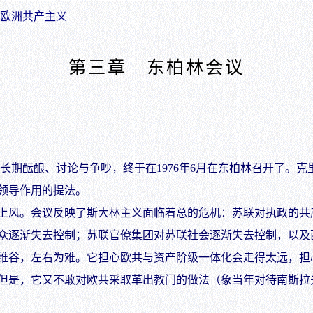
欧洲共产主义
第三章 东柏林会议
长期酝酿、讨论与争吵，终于在1976年6月在东柏林召开了。
领导作用的提法。
风。会议反映了斯大林主义面临着总的危机：苏联对执政的共
众逐渐失去控制；苏联官僚集团对苏联社会逐渐失去控制，以及
谷，左右为难。它担心欧共与资产阶级一体化会走得太远，担
但是，它又不敢对欧共采取革出教门的做法（象当年对待南斯拉