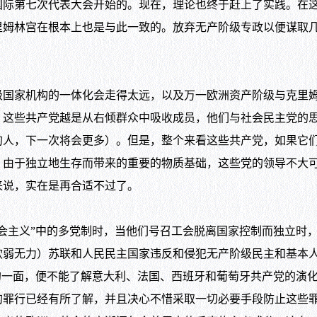
国际第七次代表大会开始的。现在，理论也终于赶上了实践。在
里姆林宫在根本上也是与此一致的。放弃无产阶级专政以便谋取
家机构的一体化会走得太远，以及万一欧洲资产阶级与克里姆
，这些共产党越是从右倾群众中吸收成员，他们与社会民主党的
的人，下一次将会更多）。但是，整个来看这些共产党，如果它
。由于独立地生存而带来的重要的物质基础，这些党的领导不大
来说，实在是再合适不过了。
主义”中的多党制时，当他们号召工会脱离国家控制而独立时，
软弱无力）苏联和人民民主国家违反和侵犯无产阶级民主和基本
的一面，便不能了解意大利、法国、西班牙和葡萄牙共产党的演
的罪行已经有所了解，并且决心不惜采取一切必要手段防止这些