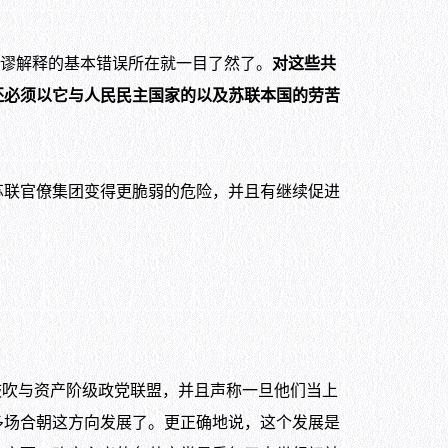
荒谬解释的基本错误所在就一目了然了。
对这些共
还必须以它与人民民主国家的以及苏联本国的劳苦
联官僚集团变得更脆弱的危险，并且有继续促进
吹与资产阶级政党联盟，并且声称一旦他们当上
多场合朝这方向发展了。更正确地说，这个发展是