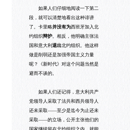
如果人们仔细地阅读一下第二
段，就可以清楚地看出这种诽谤
了。卡里略
并没有为
西班牙加入北
约组织
辩护
。相反，他明确主张法
国和意大利
退出
北约组织。他这样
做是削弱还是加强帝国主义力量
呢？《新时代》对这个问题当然是
避而不谈的。
如果人们还记得，意大利共产
党领导人采取了法共和西共领导人
还未采取——至少是迄今为止还未
采取——的立场，公开主张他们的
国家继续留在北约组织之内，就能