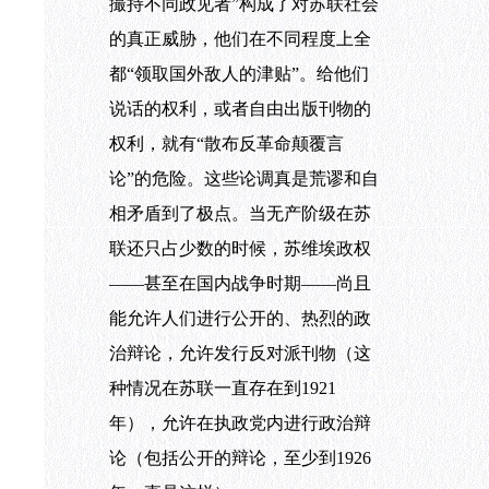
撮持不同政见者”构成了对苏联社会
的真正威胁，他们在不同程度上全
都“领取国外敌人的津贴”。给他们
说话的权利，或者自由出版刊物的
权利，就有“散布反革命颠覆言
论”的危险。这些论调真是荒谬和自
相矛盾到了极点。当无产阶级在苏
联还只占少数的时候，苏维埃政权
——甚至在国内战争时期——尚且
能允许人们进行公开的、热烈的政
治辩论，允许发行反对派刊物（这
种情况在苏联一直存在到
1921
年），允许在执政党内进行政治辩
论（包括公开的辩论，至少到
1926