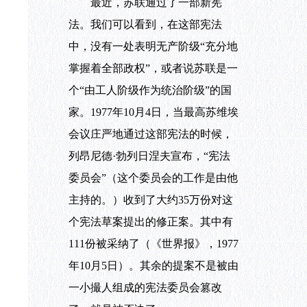
最近，苏联通过了一部新宪
法。我们可以看到，在这部宪法
中，没有一处表明无产阶级“充分地
掌握着全部政权”，或者说苏联是一
个“由工人阶级作为统治阶级”的国
家。
1977年
10月
4日，当最高苏维埃
会议庄严地通过这部宪法的时候，
列昂尼德·勃列日涅夫宣布，“宪法
委员会”（这个委员会的工作是由他
主持的。）收到了大约
35万份对这
个宪法草案提出的修正案。其中有
111份被采纳了（《世界报》，
1977
年
10月
5日）。其余的提案不是被由
一小撮人组成的宪法委员会篡改