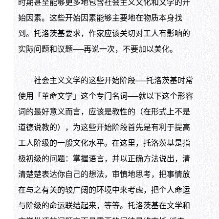
时期甚至能够更多地包含社会主义文化和文学的开
始因素。这些开始因素能够主要地在物质本身找
到。托洛茨基要求，作家应该关切对工人有影响的
实际问题和议题──再说一次，不要加以美化。
社会主义文学的这些开始阶段──托洛茨基时常
使用「革命文学」这个专门名词──就以下这个形容
词的最好意义而言，应该是教性的（在形式上不是
道德说教的），为这些开始阶段首先是有利于提高
工人阶级的一般文化水平。在这里，托洛茨基是指
极初级的问题：掌握语言，并以正确方法说出，清
清楚楚表达你自己的想法，审慎地思考，把事情放
在与之有关的较广阔的环境中来考虑，把个人命运
与阶级的命运联结起来，等等。托洛茨基在文学和