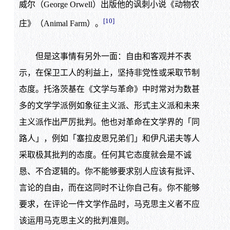
威尔（George Orwell）出版他的讽刺小说《动物农
[10]
庄》（Animal Farm）。
但是这事情有另外一面：自由和客观并不表
示，在保卫工人的利益上，坚持非党性或采取节制
态度。托洛茨基在《文学与革命》中时常对为数甚
多的文学学派例如象征主义派、形式主义派和未来
主义派作出严厉批判。他也对革命在文学界的「同
路人」，例如「塞拉皮恩兄弟们」和伊凡诺夫等人
采取极其批判的态度。任何其它态度就会是不诚
恳、不合逻辑的。你不能够要求别人应该有批评、
言论的自由，而在这同时不让你自己有。你不能够
要求，在评论一件文学作品时，马克思主义者不应
该运用马克思主义的批判准则。