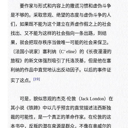
要作家与形式和内容上的撒谎习惯和虚伪斗争
是不够的。采取悲观、绝望的态度与虚伪斗争的人
们，如果既不能为这个建立在弄虚作假之上的社会
找出、又不能为这样的社会指向一条出路，到结
果，就会把现存秩序当做唯一可能的社会来保卫。
〔法国小说家〕塞利纳（C’ eline）的《长夜漫漫的
旅程》的新文体强烈吸引了托洛茨基，但是他在塞
利纳的作品中直觉地认出反动因子。以后的事件证
[19]
实了这点。
可是，貌似悲观的杰克·伦敦（Jack London）在
其小说《铁蹄》中以几乎预言的直觉描述法西斯独
裁的可能性，是一个真正的革命作家。在伦敦的这
本书中，反叛的潜在泉源是群众，不像在奥威尔的